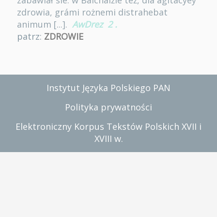
zábawiał sie. w Balchalźie też, dla ágitacyey
zdrowia, grámi rożnemi distrahebat
animum [...].
AwDrez
2
.
patrz:
ZDROWIE
Instytut Języka Polskiego PAN
Polityka prywatności
Elektroniczny Korpus Tekstów Polskich XVII i
XVIII w.