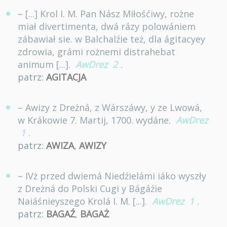
– [...] Krol I. M. Pan Nász Miłośćiwy, rożne
miał divertimenta, dwá rázy polowániem
zábawiał sie. w Balchalźie też, dla ágitacyey
zdrowia, grámi rożnemi distrahebat
animum [...].
AwDrez
2
.
patrz:
AGITACJA
– Awizy z Dreżná, z Wárszáwy, y ze Lwowá,
w Krákowie 7. Martij, 1700. wydáne.
AwDrez
1
.
patrz:
AWIZA
,
AWIZY
– IVż przed dwiemá Niedźielámi iáko wyszły
z Dreżná do Polski Cugi y Bágáźie
Naiáśnieyszego Krolá I. M. [...].
AwDrez
1
.
patrz:
BAGAŹ
,
BAGAŻ