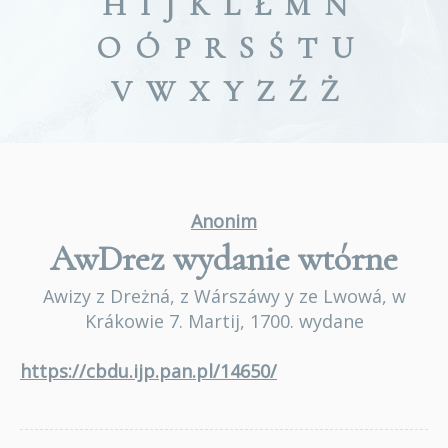
H
I
J
K
L
Ł
M
N
O
Ó
P
R
S
Ś
T
U
V
W
X
Y
Z
Ź
Ż
Anonim
AwDrez
wydanie wtórne
Awizy z Dreżná, z Wárszáwy y ze Lwowá, w
Krákowie 7. Martij, 1700. wydane
https://cbdu.ijp.pan.pl/14650/