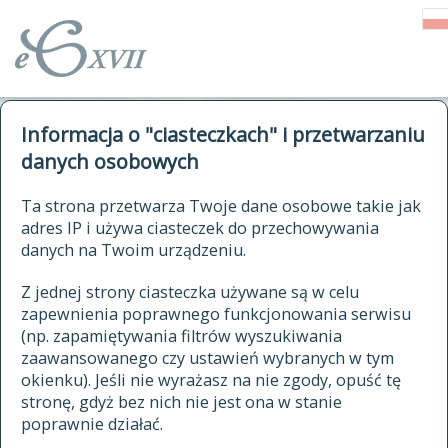
o Słowniku
Informacja o "ciasteczkach" i przetwarzaniu
autorzy Słownika
kwerendy
danych osobowych
jak cytować Słownik
historia
ELEKTRONICZNY SŁOWNIK
Ta strona przetwarza Twoje dane osobowe takie jak
publikacje
adres IP i używa ciasteczek do przechowywania
JĘZYKA POLSKIEGO
źródła
danych na Twoim urządzeniu.
XVII I XVIII WIEKU
autorzy tekstów źródłowych
Z jednej strony ciasteczka używane są w celu
zapewnienia poprawnego funkcjonowania serwisu
zasady opracowania
(np. zapamiętywania filtrów wyszukiwania
statystyki
zaawansowanego czy ustawień wybranych w tym
znajdź hasła
okienku). Jeśli nie wyrażasz na nie zgody, opuść tę
najnowsze hasła
stronę, gdyż bez nich nie jest ona w stanie
poprawnie działać.
zaczynające się od
ostatnio zmodyfikowane hasła