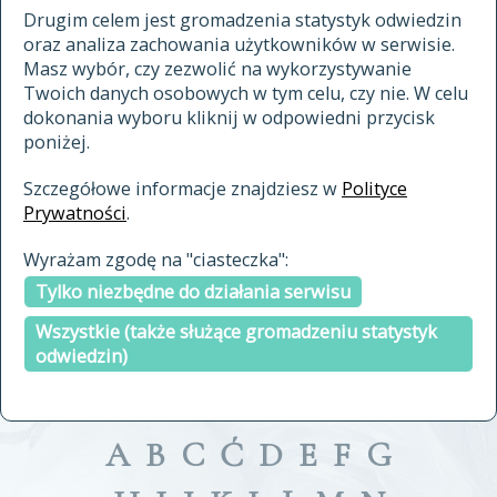
materiały archiwalne
Drugim celem jest gromadzenia statystyk odwiedzin
oraz analiza zachowania użytkowników w serwisie.
cytowanie
Masz wybór, czy zezwolić na wykorzystywanie
kontakt
Twoich danych osobowych w tym celu, czy nie. W celu
dokonania wyboru kliknij w odpowiedni przycisk
poniżej.
Szczegółowe informacje znajdziesz w
Polityce
Prywatności
.
przeszukaj także hasła w
Wyrażam zgodę na "ciasteczka":
indeksie
Tylko niezbędne do działania serwisu
a fronte
a tergo
Wszystkie (także służące gromadzeniu statystyk
odwiedzin)
A
B
C
Ć
D
E
F
G