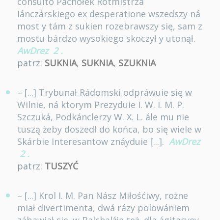
consultò Páchołek Rotmistrzá
Iánczárskiego ex desperatione wszedszy ná
most y tám z sukien rozebrawszy się, sam z
mostu bárdzo wysokiego skoczył y utonął.
AwDrez
2
.
patrz:
SUKNIA
,
SUKNIA
,
SZUKNIA
– [...] Trybunał Rádomski odpráwuie się w
Wilnie, ná ktorym Prezyduie I. W. I. M. P.
Szczuká, Podkánclerzy W. X. L. ále mu nie
tuszą żeby doszedł do końca, bo się wiele w
Skárbie Interesantow znáyduie [...].
AwDrez
2
.
patrz:
TUSZYĆ
– [...] Krol I. M. Pan Nász Miłośćiwy, rożne
miał divertimenta, dwá rázy polowániem