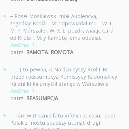
– Poseł Moskiewski miał Audiencyą,
żegnáiąc Krolá I. M. odpowiadał mu I. W. I.
M. P. Márszałek W. X. L. pozdrawiáiąc Cárá
od Krolá I. M. y Rámotę iemu oddáiąc;
AwDrez
1
.
patrz:
RAMOTA
,
ROMOTA
– [...] to pewna, iż Naiáśnieyszy Krol I. M.
przed reássumpcyą Komissyey Rádomskiey
ná dni kilká umyślił stánąć w Wárszáwie.
AwDrez
1
.
patrz:
REASUMPCJA
– Tám w Dreżnie fato infelici et casu, ieden
Polak z mostu spadszy utonął, drugi