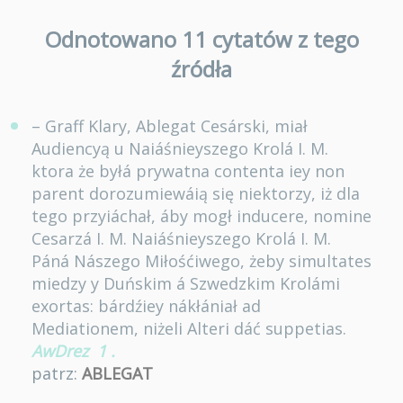
Odnotowano 11 cytatów z tego
źródła
– Graff Klary, Ablegat Cesárski, miał
Audiencyą u Naiáśnieyszego Krolá I. M.
ktora że byłá prywatna contenta iey non
parent dorozumiewáią się niektorzy, iż dla
tego przyiáchał, áby mogł inducere, nomine
Cesarzá I. M. Naiáśnieyszego Krolá I. M.
Páná Nászego Miłośćiwego, żeby simultates
miedzy y Duńskim á Szwedzkim Krolámi
exortas: bárdźiey nákłániał ad
Mediationem, niżeli Alteri dáć suppetias.
AwDrez
1
.
patrz:
ABLEGAT