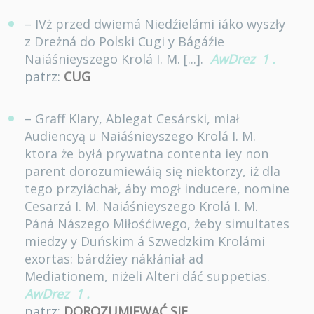
– IVż przed dwiemá Niedźielámi iáko wyszły
z Dreżná do Polski Cugi y Bágáźie
Naiáśnieyszego Krolá I. M. [...].
AwDrez
1
.
patrz:
CUG
– Graff Klary, Ablegat Cesárski, miał
Audiencyą u Naiáśnieyszego Krolá I. M.
ktora że byłá prywatna contenta iey non
parent dorozumiewáią się niektorzy, iż dla
tego przyiáchał, áby mogł inducere, nomine
Cesarzá I. M. Naiáśnieyszego Krolá I. M.
Páná Nászego Miłośćiwego, żeby simultates
miedzy y Duńskim á Szwedzkim Krolámi
exortas: bárdźiey nákłániał ad
Mediationem, niżeli Alteri dáć suppetias.
AwDrez
1
.
patrz:
DOROZUMIEWAĆ SIĘ