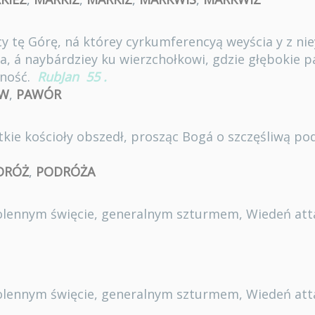
cy tę Górę, ná którey cyrkumferencyą weyścia y z nie
, á naybárdziey ku wierzchołkowi, gdzie głębokie pár
dność.
RubJan
55
.
ÓW
,
PAWÓR
stkie kościoły obszedł, prosząc Bogá o szczęśliwą po
DRÓŻ
,
PODRÓŻA
 solennym święcie, generalnym szturmem, Wiedeń at
 solennym święcie, generalnym szturmem, Wiedeń at