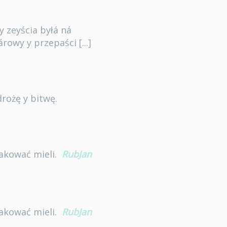
y zeyścia byłá ná
owy y przepaści [...]
drożę y bitwę.
takować mieli.
RubJan
takować mieli.
RubJan