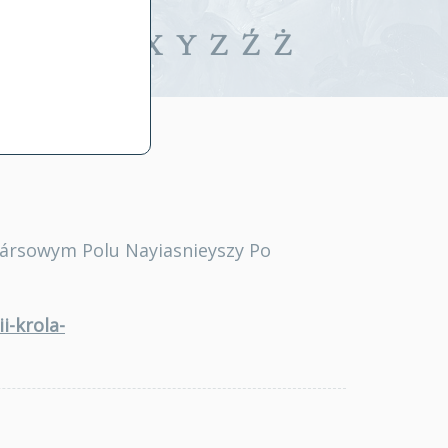
iwalne
T
U
V
W
X
Y
Z
Ź
Ż
Mársowym Polu Nayiasnieyszy Po
i-krola-