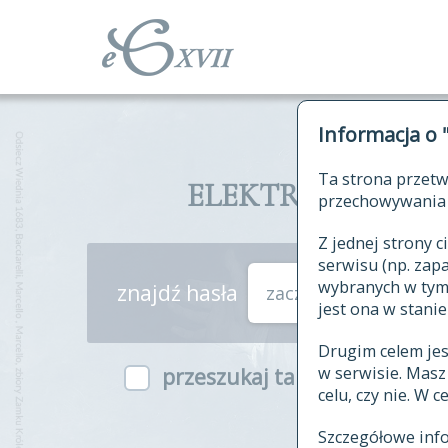
Informacja o 
Ta strona przetw
ELEKTRONICZNY S
przechowywania 
Z jednej strony
serwisu (np. za
wybranych w tym o
znajdź hasła
zaczynające się od
jest ona w stanie
Drugim celem je
w serwisie. Mas
przeszukaj także hasła w ind
celu, czy nie. W 
Szczegółowe inf