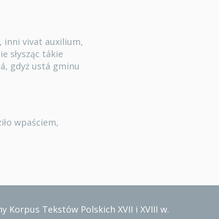
, inni vivat auxilium,
ie słysząc tákie
łá, gdyż ustá gminu
ziło wpaściem,
y Korpus Tekstów Polskich XVII i XVIII w.