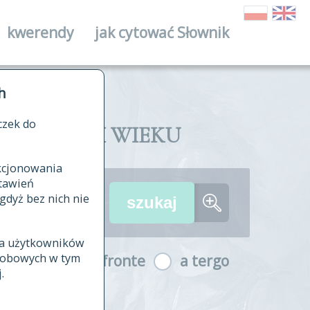
kwerendy
jak cytować Słownik
ika
h
czek do
II I XVIII WIEKU
nkcjonowania
ów źródłowych
tawień
wania
gdyż bez nich nie
ia użytkowników
ła
osobowych w tym
a fronte
a tergo
yfikowane
.