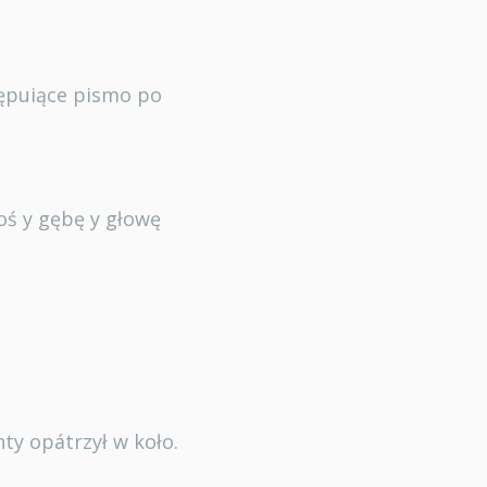
stępuiące pismo po
oś y gębę y głowę
ty opátrzył w koło.