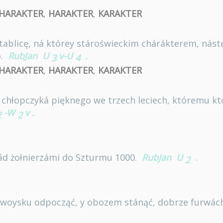
HARAKTER
,
HARAKTER
,
KARAKTER
wą tablicę, ná którey stároświeckim chárákterem, ná
o.
RubJan
U
v-U
.
3
4
HARAKTER
,
HARAKTER
,
KARAKTER
chłopczyká pięknego we trzech leciech, któremu kt
-W
v
.
2
2
ád żołnierzámi do Szturmu 1000.
RubJan
U
.
2
 woysku odpocząć, y obozem stánąć, dobrze furwách