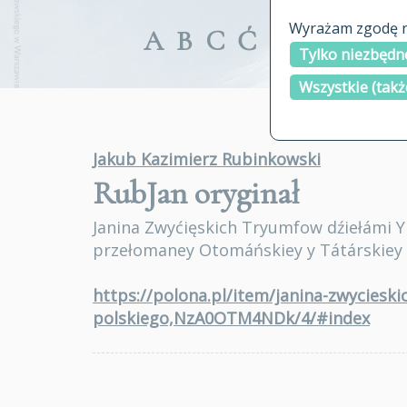
Wyrażam zgodę na
A
B
C
Ć
D
E
F
G
Tylko niezbędne
Wszystkie (takż
Jakub Kazimierz Rubinkowski
RubJan
oryginał
Janina Zwyćięskich Tryumfow dźiełámi Y
przełomaney Otomáńskiey y Tátárskiey
https://polona.pl/item/janina-zwyciesk
polskiego,NzA0OTM4NDk/4/#index