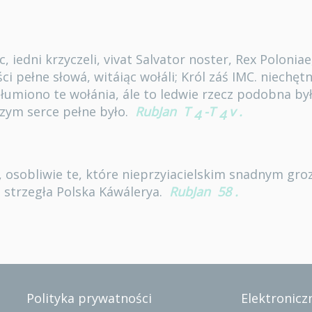
iąc, iedni krzyczeli, vivat Salvator noster, Rex Poloniae
 pełne słowá, witáiąc wołáli; Król záś IMC. niechętn
utłumiono te wołánia, ále to ledwie rzecz podobna by
czym serce pełne było.
RubJan
T
-T
v
.
4
4
á, osobliwie te, które nieprzyiacielskim snadnym gro
s strzegła Polska Káwálerya.
RubJan
58
.
Polityka prywatności
Elektroniczn