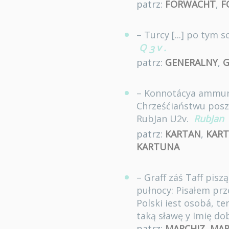
patrz:
FORWACHT
,
F
– Turcy [...] po tym
Q
v
.
3
patrz:
GENERALNY
,
G
– Konnotácya ammuni
Chrześćiaństwu poszł
RubJan U2v.
RubJan
patrz:
KARTAN
,
KAR
KARTUNA
– Graff záś Taff pis
pułnocy: Pisałem prze
Polski iest osobá, t
taką sławę y Imię dob
patrz:
MARCHIZ
,
MAR