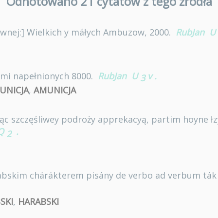
Odnotowano 21 cytatów z tego źródła
ewnej:] Wielkich y máłych Ambuzow, 2000.
RubJan
U
i napełnionych 8000.
RubJan
U
v
.
3
UNICJA
,
AMUNICJA
iąc szczęśliwey podroży apprekacyą, partim hoyne łzy
Q
.
2
abskim chárákterem pisány de verbo ad verbum ták 
SKI
,
HARABSKI