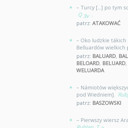
– Turcy [...] po tym
Q
.
3v
patrz:
ATAKOWAĆ
– Oko ludzkie tákich
Belluardów wielkich
patrz:
BALUARD
,
BA
BELOARD
,
BELUARD
WELUARDA
– Námiotów większyc
pod Wiedniem].
Rub
patrz:
BASZOWSKI
– Pierwszy wiersz Ar
RubJan
T
.