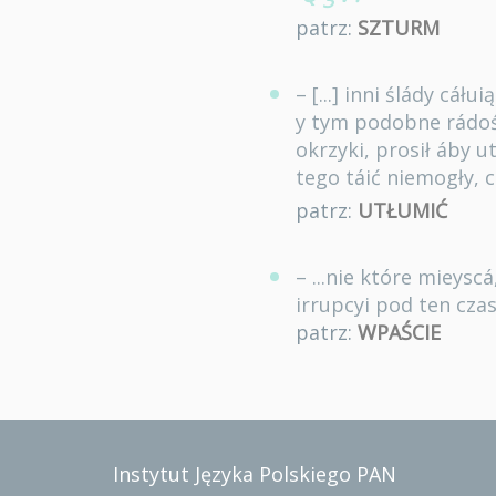
patrz:
SZTURM
– [...] inni ślády cáłu
y tym podobne rádości
okrzyki, prosił áby 
tego táić niemogły, 
patrz:
UTŁUMIĆ
– ...nie które mieysc
irrupcyi pod ten cza
patrz:
WPAŚCIE
Instytut Języka Polskiego PAN