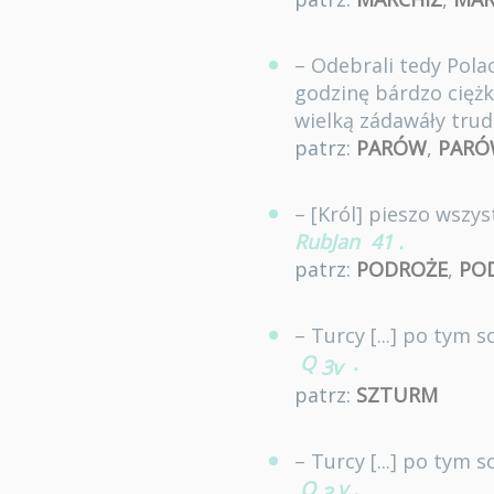
– Odebrali tedy Pola
godzinę bárdzo ciężka
wielką zádawáły tru
patrz:
PARÓW
,
PAR
– [Król] pieszo wszy
RubJan
41
.
patrz:
PODROŻE
,
PO
– Turcy [...] po tym
Q
.
3v
patrz:
SZTURM
– Turcy [...] po tym
Q
v
.
3