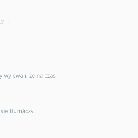
.
3
 wylewali, że na czas
się tłumáczy.