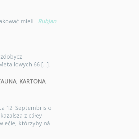
takować mieli.
RubJan
 zdobycz
tallowych 66 [...].
TAUNA
,
KARTONA
,
ata 12. Septembris o
kazalsza z cáłey
wiećie, którzyby ná