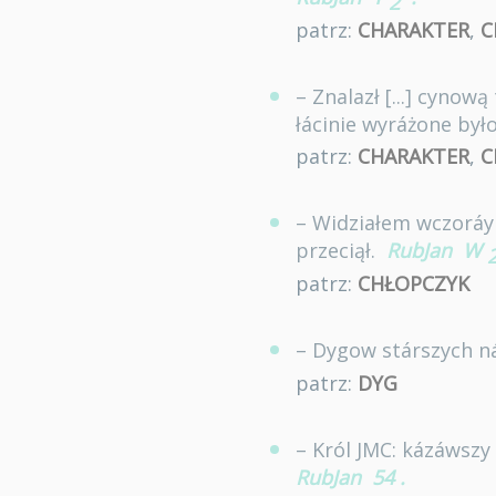
2
patrz:
CHARAKTER
,
C
– Znalazł [...] cyno
łácinie wyráżone był
patrz:
CHARAKTER
,
C
– Widziałem wczoráy 
przeciął.
RubJan
W
patrz:
CHŁOPCZYK
– Dygow stárszych n
patrz:
DYG
– Król JMC: kázáwszy
RubJan
54
.