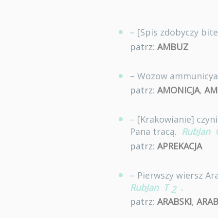
– [Spis zdobyczy bit
patrz:
AMBUZ
– Wozow ammunicyam
patrz:
AMONICJA
,
AM
– [Krakowianie] czyn
Pana tracą.
RubJan
patrz:
APREKACJA
– Pierwszy wiersz Ar
RubJan
T
.
2
patrz:
ARABSKI
,
ARAB