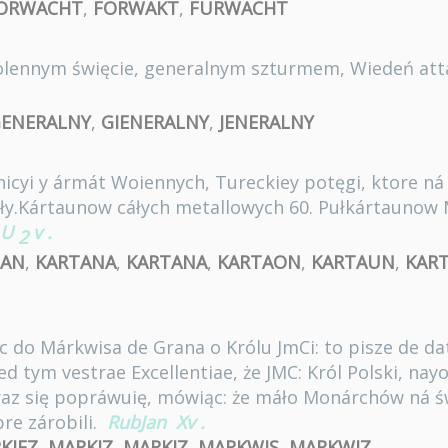
ORWACHT
,
FORWAKT
,
FURWACHT
 solennym święcie, generalnym szturmem, Wiedeń at
ENERALNY
,
GIENERALNY
,
JENERALNY
cyi y ármát Woiennych, Tureckiey potęgi, ktore ná
y.Kártaunow cáłych metallowych 60. Pułkártaunow Me
U
v
.
2
TAN
,
KARTANA
,
KARTANA
,
KARTAON
,
KARTAUN
,
KAR
ząc do Márkwisa de Grana o Królu JmCi: to pisze de d
d tym vestrae Excellentiae, że JMC: Król Polski, nayo
eraz się popráwuię, mówiąc: że máło Monárchów ná ś
re zárobili.
RubJan
Xv
.
KIEZ
,
MARKIZ
,
MARKIZ
,
MARKWIS
,
MARKWIZ