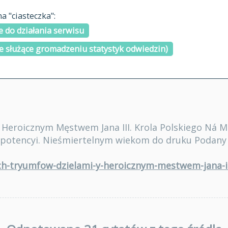
materiały arch
 "ciasteczka":
H
I
J
K
L
Ł
M
N
O
Ó
P
cytowanie
R
S
Ś
 do działania serwisu
kontakt
e służące gromadzeniu statystyk odwiedzin)
 Heroicznym Męstwem Jana III. Krola Polskiego Ná 
 potencyi. Nieśmiertelnym wiekom do druku Podany
ich-tryumfow-dzielami-y-heroicznym-mestwem-jana-ii