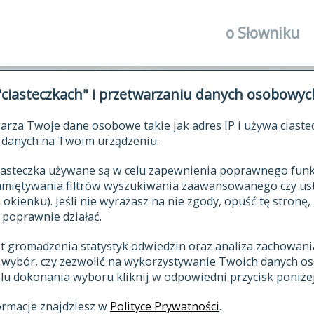
o Słowniku
autorzy Słown
"ciasteczkach" i przetwarzaniu danych osobowyc
historia
arza Twoje dane osobowe takie jak adres IP i używa ciaste
publikacje
ŁOWNIK JĘZYKA POLSKIEGO XV
danych na Twoim urządzeniu.
źródła
 ciasteczka używane są w celu zapewnienia poprawnego fu
autorzy tekst
pamiętywania filtrów wyszukiwania zaawansowanego czy us
zasady opraco
kienku). Jeśli nie wyrażasz na nie zgody, opuść tę stronę, 
 poprawnie działać.
statystyki
st gromadzenia statystyk odwiedzin oraz analiza zachowan
najnowsze has
z wybór, czy zezwolić na wykorzystywanie Twoich danych 
eksie
ostatnio zmod
celu dokonania wyboru kliknij w odpowiedni przycisk poniżej
hasła
ormacje znajdziesz w
Polityce Prywatności
.