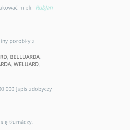
takować mieli.
RubJan
iny porobiły z
ARD
,
BELLUARDA
,
ARDA
,
WELUARD
,
0 000 [spis zdobyczy
się tłumáczy.