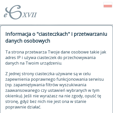
o Słowniku
Informacja o "ciasteczkach" i przetwarzaniu
autorzy Słownika
kwerendy
danych osobowych
jak cytować Słownik
historia
ELEKTRONICZNY SŁOWNIK
Ta strona przetwarza Twoje dane osobowe takie jak
publikacje
adres IP i używa ciasteczek do przechowywania
JĘZYKA POLSKIEGO
źródła
danych na Twoim urządzeniu.
XVII I XVIII WIEKU
autorzy tekstów źródłowych
Z jednej strony ciasteczka używane są w celu
zapewnienia poprawnego funkcjonowania serwisu
zasady opracowania
(np. zapamiętywania filtrów wyszukiwania
statystyki
zaawansowanego czy ustawień wybranych w tym
znajdź hasła
okienku). Jeśli nie wyrażasz na nie zgody, opuść tę
najnowsze hasła
stronę, gdyż bez nich nie jest ona w stanie
poprawnie działać.
zaczynające się od
ostatnio zmodyfikowane hasła