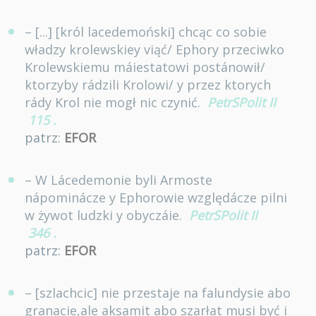
– [...] [król lacedemoński] chcąc co sobie
władzy krolewskiey viąć/ Ephory przeciwko
Krolewskiemu máiestatowi postánowił/
ktorzyby rádzili Krolowi/ y przez ktorych
rády Krol nie mogł nic czynić.
PetrSPolit II
115
.
patrz:
EFOR
– W Lácedemonie byli Armoste
nápominácze y Ephorowie względácze pilni
w żywot ludzki y obyczáie.
PetrSPolit II
346
.
patrz:
EFOR
– [szlachcic] nie przestaje na falundysie abo
granacie,ale aksamit abo szarłat musi być i