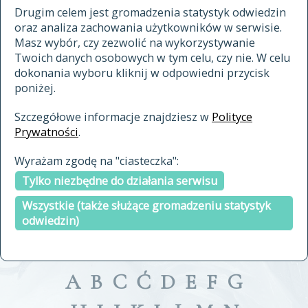
materiały archiwalne
Drugim celem jest gromadzenia statystyk odwiedzin
oraz analiza zachowania użytkowników w serwisie.
cytowanie
Masz wybór, czy zezwolić na wykorzystywanie
kontakt
Twoich danych osobowych w tym celu, czy nie. W celu
dokonania wyboru kliknij w odpowiedni przycisk
poniżej.
Szczegółowe informacje znajdziesz w
Polityce
Prywatności
.
przeszukaj także hasła w
Wyrażam zgodę na "ciasteczka":
indeksie
Tylko niezbędne do działania serwisu
a fronte
a tergo
Wszystkie (także służące gromadzeniu statystyk
odwiedzin)
A
B
C
Ć
D
E
F
G