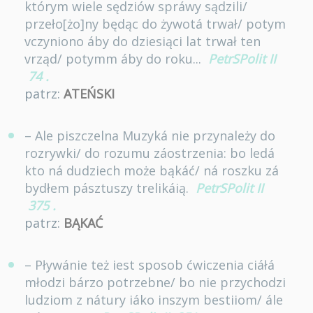
którym wiele sędziów spráwy sądzili/
przeło[żo]ny będąc do żywotá trwał/ potym
vczyniono áby do dziesiąci lat trwał ten
vrząd/ potymm áby do roku...
PetrSPolit II
74
.
patrz:
ATEŃSKI
– Ale piszczelna Muzyká nie przynależy do
rozrywki/ do rozumu záostrzenia: bo ledá
kto ná dudziech może bąkáć/ ná roszku zá
bydłem pásztuszy trelikáią.
PetrSPolit II
375
.
patrz:
BĄKAĆ
– Pływánie też iest sposob ćwiczenia ciáłá
młodzi bárzo potrzebne/ bo nie przychodzi
ludziom z nátury iáko inszym bestiiom/ ále