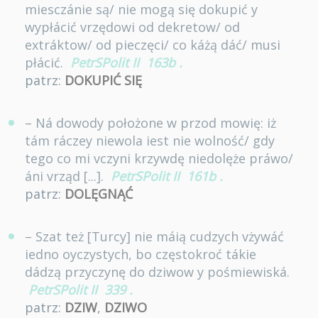
miesczánie są/ nie mogą się dokupić y
wypłácić vrzędowi od dekretow/ od
extráktow/ od pieczęci/ co káżą dáć/ musi
płácić.
PetrSPolit II
163b
.
patrz:
DOKUPIĆ SIĘ
– Ná dowody położone w przod mowię: iż
tám ráczey niewola iest nie wolność/ gdy
tego co mi vczyni krzywdę niedolęże práwo/
áni vrząd [...].
PetrSPolit II
161b
.
patrz:
DOLĘGNĄĆ
– Szat też [Turcy] nie máią cudzych vżywáć
iedno oyczystych, bo częstokroć tákie
dádzą przyczynę do dziwow y pośmiewiská.
PetrSPolit II
339
.
patrz:
DZIW
,
DZIWO