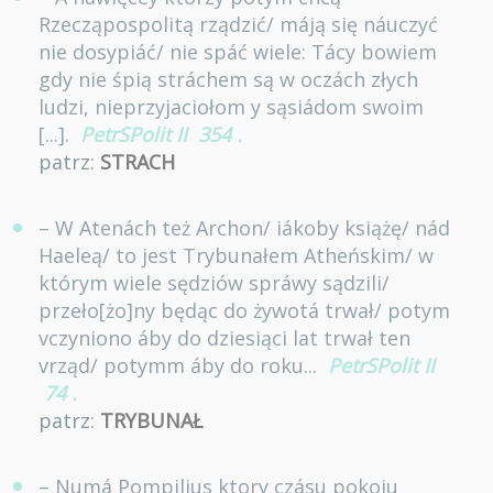
Rzecząpospolitą rządzić/ máją się náuczyć
nie dosypiáć/ nie spáć wiele: Tácy bowiem
gdy nie śpią stráchem są w oczách złych
ludzi, nieprzyjaciołom y sąsiádom swoim
[...].
PetrSPolit II
354
.
patrz:
STRACH
– W Atenách też Archon/ iákoby książę/ nád
Haeleą/ to jest Trybunałem Atheńskim/ w
którym wiele sędziów spráwy sądzili/
przeło[żo]ny będąc do żywotá trwał/ potym
vczyniono áby do dziesiąci lat trwał ten
vrząd/ potymm áby do roku...
PetrSPolit II
74
.
patrz:
TRYBUNAŁ
– Numá Pompilius ktory czásu pokoiu