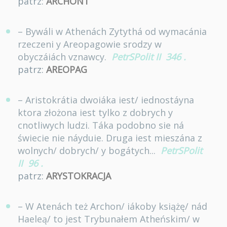
patrz:
ARCHONT
– Bywáli w Athenách Zytythá od wymacánia
rzeczeni y Areopagowie srodzy w
obyczáiách vznawcy.
PetrSPolit II
346
.
patrz:
AREOPAG
– Aristokrátia dwoiáka iest/ iednostáyna
ktora złożona iest tylko z dobrych y
cnotliwych ludzi. Táka podobno sie ná
świecie nie náyduie. Druga iest mieszána z
wolnych/ dobrych/ y bogátych...
PetrSPolit
II
96
.
patrz:
ARYSTOKRACJA
– W Atenách też Archon/ iákoby książę/ nád
Haeleą/ to jest Trybunałem Atheńskim/ w