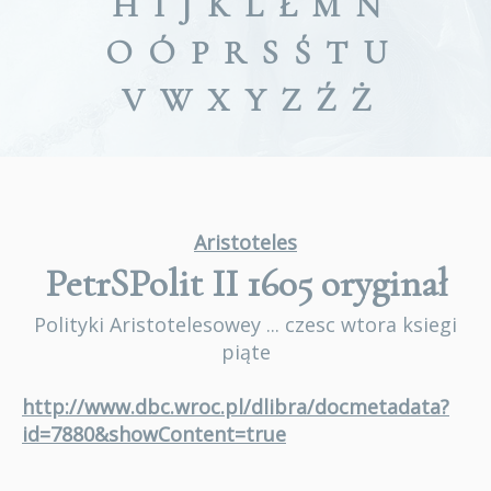
H
I
J
K
L
Ł
M
N
O
Ó
P
R
S
Ś
T
U
V
W
X
Y
Z
Ź
Ż
Aristoteles
PetrSPolit II 1605
oryginał
Polityki Aristotelesowey ... czesc wtora ksiegi
piąte
http://www.dbc.wroc.pl/dlibra/docmetadata?
id=7880&showContent=true