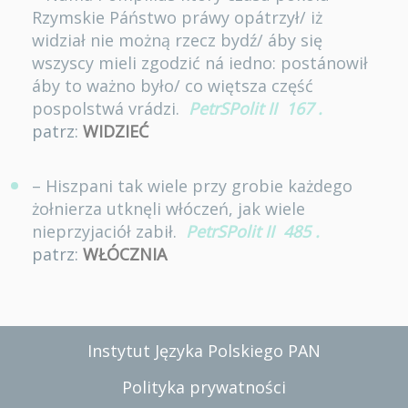
Rzymskie Páństwo práwy opátrzył/ iż
widział nie możną rzecz bydź/ áby się
wszyscy mieli zgodzić ná iedno: postánowił
áby to ważno było/ co więtsza część
pospolstwá vrádzi.
PetrSPolit II
167
.
patrz:
WIDZIEĆ
– Hiszpani tak wiele przy grobie każdego
żołnierza utknęli włóczeń, jak wiele
nieprzyjaciół zabił.
PetrSPolit II
485
.
patrz:
WŁÓCZNIA
Instytut Języka Polskiego PAN
Polityka prywatności