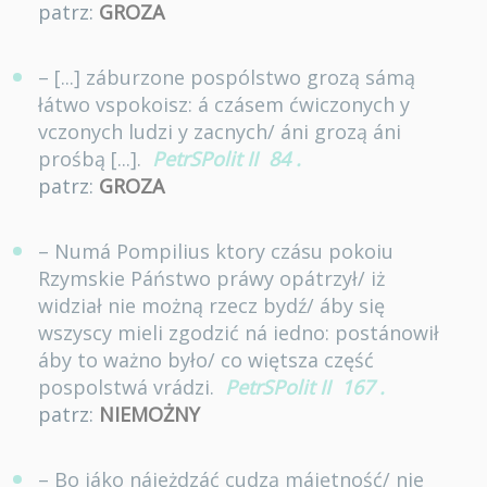
patrz:
GROZA
– [...] záburzone pospólstwo grozą sámą
łátwo vspokoisz: á czásem ćwiczonych y
vczonych ludzi y zacnych/ áni grozą áni
prośbą [...].
PetrSPolit II
84
.
patrz:
GROZA
– Numá Pompilius ktory czásu pokoiu
Rzymskie Páństwo práwy opátrzył/ iż
widział nie możną rzecz bydź/ áby się
wszyscy mieli zgodzić ná iedno: postánowił
áby to ważno było/ co więtsza część
pospolstwá vrádzi.
PetrSPolit II
167
.
patrz:
NIEMOŻNY
– Bo iáko náieżdzáć cudzą máiętność/ nie