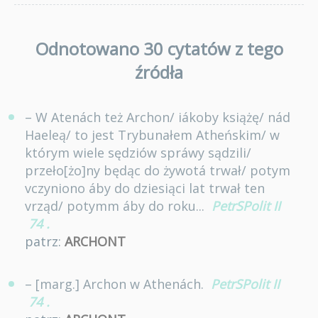
Odnotowano 30 cytatów z tego
źródła
– W Atenách też Archon/ iákoby książę/ nád
Haeleą/ to jest Trybunałem Atheńskim/ w
którym wiele sędziów spráwy sądzili/
przeło[żo]ny będąc do żywotá trwał/ potym
vczyniono áby do dziesiąci lat trwał ten
vrząd/ potymm áby do roku...
PetrSPolit II
74
.
patrz:
ARCHONT
– [marg.] Archon w Athenách.
PetrSPolit II
74
.