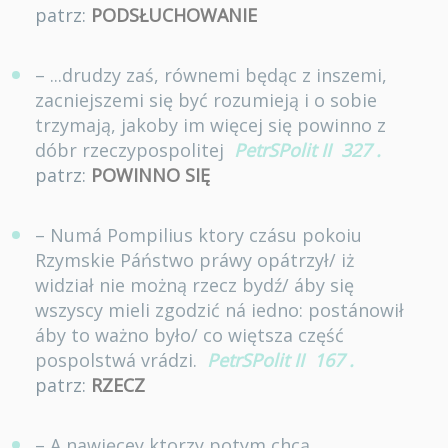
patrz:
PODSŁUCHOWANIE
– ...drudzy zaś, równemi będąc z inszemi,
zacniejszemi się być rozumieją i o sobie
trzymają, jakoby im więcej się powinno z
dóbr rzeczypospolitej
PetrSPolit II
327
.
patrz:
POWINNO SIĘ
– Numá Pompilius ktory czásu pokoiu
Rzymskie Páństwo práwy opátrzył/ iż
widział nie możną rzecz bydź/ áby się
wszyscy mieli zgodzić ná iedno: postánowił
áby to ważno było/ co więtsza część
pospolstwá vrádzi.
PetrSPolit II
167
.
patrz:
RZECZ
– A nawięcey ktorzy potym chcą