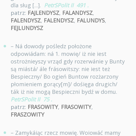
dla sług [...].
PetrSPolit II
491
.
patrz:
FAJLENDYSZ
,
FALANDYSZ
,
FALENDYSZ
,
FALENDYSZ
,
FALUNDYS
,
FEJLUNDYSZ
– Ná dowody pośledz położone
odpowiádam: ná 1. mowię/ iż nie iest
ostrożnieyszy vrząd gdy rozerwánie y Bunty
są miástá/ ále frásowitszy: nie iest też
Bespieczny/ Bo ogień Buntow rozżarzony
płomieniem gorący[m]/ dośięga drugich/
ták iż nie mogą Bespieczni bydź w domu.
PetrSPolit II
75
.
patrz:
FRASOWITY
,
FRASOWITY
,
FRASZOWITY
– Zamykáiąc rzecz mowię. Woiowáć mamy