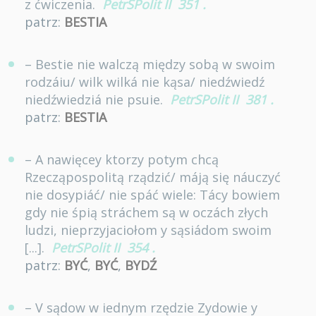
z ćwiczenia.
PetrSPolit II
351
.
patrz:
BESTIA
– Bestie nie walczą między sobą w swoim
rodzáiu/ wilk wilká nie kąsa/ niedźwiedź
niedźwiedziá nie psuie.
PetrSPolit II
381
.
patrz:
BESTIA
– A nawięcey ktorzy potym chcą
Rzecząpospolitą rządzić/ máją się náuczyć
nie dosypiáć/ nie spáć wiele: Tácy bowiem
gdy nie śpią stráchem są w oczách złych
ludzi, nieprzyjaciołom y sąsiádom swoim
[...].
PetrSPolit II
354
.
patrz:
BYĆ
,
BYĆ
,
BYDŹ
– V sądow w iednym rzędzie Zydowie y