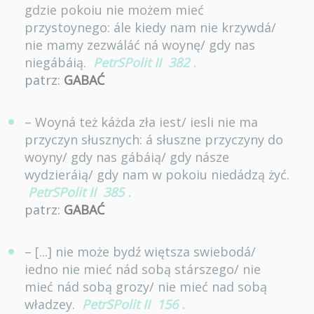
gdzie pokoiu nie możem mieć
przystoynego: ále kiedy nam nie krzywdá/
nie mamy zezwáláć ná woynę/ gdy nas
niegábáią.
PetrSPolit II
382
.
patrz:
GABAĆ
– Woyná też káżda zła iest/ iesli nie ma
przyczyn słusznych: á słuszne przyczyny do
woyny/ gdy nas gábáią/ gdy násze
wydzieráią/ gdy nam w pokoiu niedádzą żyć.
PetrSPolit II
385
.
patrz:
GABAĆ
– [...] nie może bydź więtsza swiebodá/
iedno nie mieć nád sobą stárszego/ nie
mieć nád sobą grozy/ nie mieć nad sobą
władzey.
PetrSPolit II
156
.