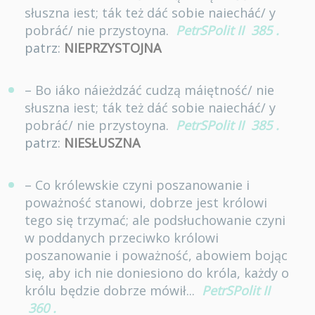
słuszna iest; ták też dáć sobie naiecháć/ y
pobráć/ nie przystoyna.
PetrSPolit II
385
.
patrz:
NIEPRZYSTOJNA
– Bo iáko náieżdzáć cudzą máiętność/ nie
słuszna iest; ták też dáć sobie naiecháć/ y
pobráć/ nie przystoyna.
PetrSPolit II
385
.
patrz:
NIESŁUSZNA
– Co królewskie czyni poszanowanie i
poważność stanowi, dobrze jest królowi
tego się trzymać; ale podsłuchowanie czyni
w poddanych przeciwko królowi
poszanowanie i poważność, abowiem bojąc
się, aby ich nie doniesiono do króla, każdy o
królu będzie dobrze mówił...
PetrSPolit II
360
.