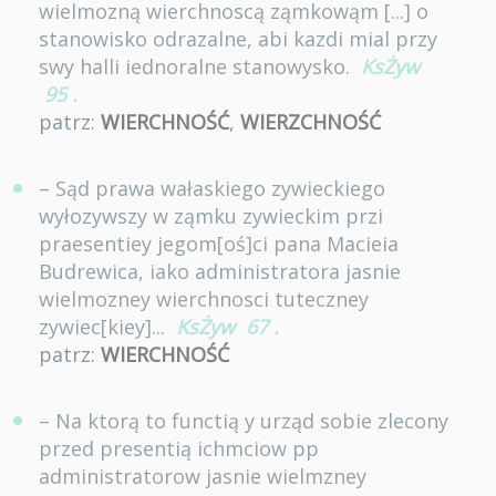
wielmozną wierchnoscą ząmkowąm [...] o
stanowisko odrazalne, abi kazdi mial przy
swy halli iednoralne stanowysko.
KsŻyw
95
.
patrz:
WIERCHNOŚĆ
,
WIERZCHNOŚĆ
– Sąd prawa wałaskiego zywieckiego
wyłozywszy w ząmku zywieckim przi
praesentiey jegom[oś]ci pana Macieia
Budrewica, iako administratora jasnie
wielmozney wierchnosci tuteczney
zywiec[kiey]...
KsŻyw
67
.
patrz:
WIERCHNOŚĆ
– Na ktorą to functią y urząd sobie zlecony
przed presentią ichmciow pp
administratorow jasnie wielmzney