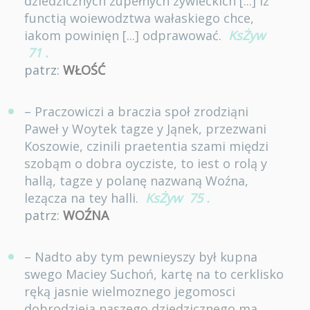
dziedzicznych zupełnych zywieckich [...] iz
functią woiewodztwa wałaskiego chce,
iakom powinięn [...] odprawować.
KsŻyw
71
.
patrz:
WŁOŚĆ
– Praczowiczi a braczia społ zrodziąni
Paweł y Woytek tagze y Jąnek, przezwani
Koszowie, czinili praetentia szami międzi
szobąm o dobra oycziste, to iest o rolą y
hallą, tagze y polanę nazwaną Woźna,
lezącza na tey halli.
KsŻyw
75
.
patrz:
WOŹNA
– Nadto aby tym pewnieyszy był kupna
swego Maciey Suchoń, kartę na to cerklisko
ręką jasnie wielmoznego jegomosci
dobrodzieia naszego dziedzicznego ma