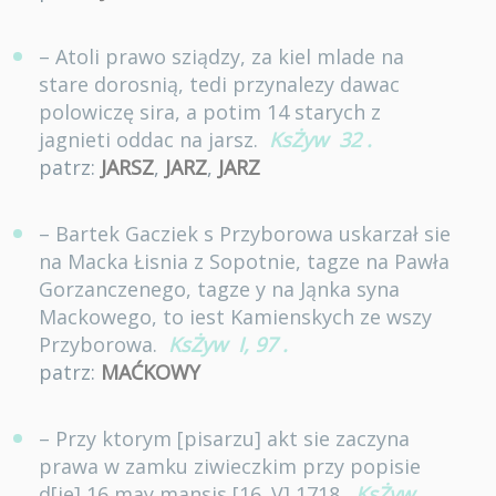
– Atoli prawo sziądzy, za kiel mlade na
stare dorosnią, tedi przynalezy dawac
polowiczę sira, a potim 14 starych z
jagnieti oddac na jarsz.
KsŻyw
32
.
patrz:
JARSZ
,
JARZ
,
JARZ
– Bartek Gacziek s Przyborowa uskarzał sie
na Macka Łisnia z Sopotnie, tagze na Pawła
Gorzanczenego, tagze y na Jąnka syna
Mackowego, to iest Kamienskych ze wszy
Przyborowa.
KsŻyw
I, 97
.
patrz:
MAĆKOWY
– Przy ktorym [pisarzu] akt sie zaczyna
prawa w zamku ziwieczkim przy popisie
d[ie] 16 may mansis [16. V] 1718.
KsŻyw