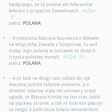
będączego, ze ta polana abi biła wolna
wikupic s przyaczol Zawadowich.
KsŻyw
91
.
patrz:
POLANA
– Protestatia Maczeia Kusnierza z Miłowki
na Woyczeha Zawadę z Szopotnie, to iest
maiąc iego polanę w zastawie za złotych
trzysta polskiey monyti.
KsŻyw
91
.
patrz:
POLANA
– A ze tedi na drugi rasz oddali do rąk
Maczeia Janicka talarow polosma, a o
dziesiec talarow stała sie umowa y orasz
ugoda, ze Błazeia Kroskę na ten czas zabili
na sląckiey stronie, a tak ni mial kto płaczyc
za niego; a poltrzecia tolara remanentem