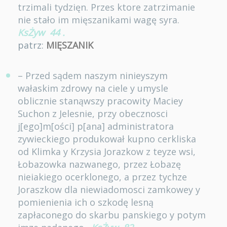
trzimali tydzięn. Przes ktore zatrzimanie
nie stało im mięszanikami wagę syra.
KsŻyw
44
.
patrz:
MIĘSZANIK
– Przed sądem naszym ninieyszym
wałaskim zdrowy na ciele y umysle
oblicznie stanąwszy pracowity Maciey
Suchon z Jelesnie, przy obecznosci
j[ego]m[ości] p[ana] administratora
zywieckiego produkował kupno cerkliska
od Klimka y Krzysia Jorazkow z teyze wsi,
Łobazowka nazwanego, przez Łobazę
nieiakiego ocerklonego, a przez tychze
Joraszkow dla niewiadomosci zamkowey y
pomienienia ich o szkodę lesną
zapłaconego do skarbu panskiego y potym