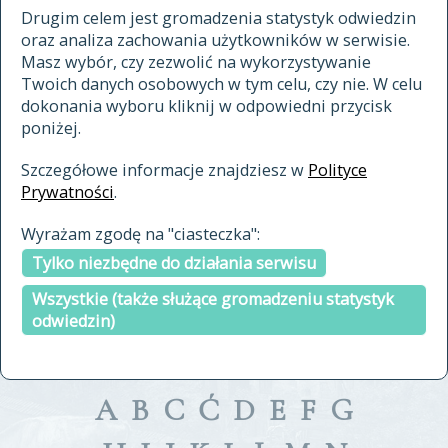
materiały archiwalne
Drugim celem jest gromadzenia statystyk odwiedzin
oraz analiza zachowania użytkowników w serwisie.
cytowanie
Masz wybór, czy zezwolić na wykorzystywanie
kontakt
Twoich danych osobowych w tym celu, czy nie. W celu
dokonania wyboru kliknij w odpowiedni przycisk
poniżej.
Szczegółowe informacje znajdziesz w
Polityce
Prywatności
.
przeszukaj także hasła w
Wyrażam zgodę na "ciasteczka":
indeksie
Tylko niezbędne do działania serwisu
a fronte
a tergo
Wszystkie (także służące gromadzeniu statystyk
odwiedzin)
A
B
C
Ć
D
E
F
G