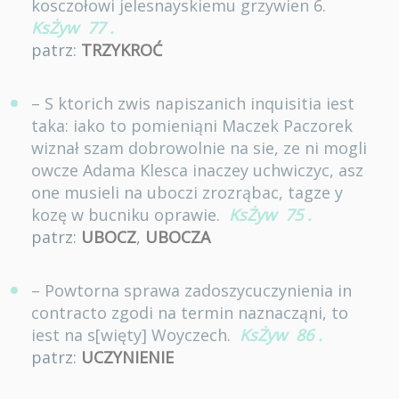
kosczołowi jelesnayskiemu grzywien 6.
KsŻyw
77
.
patrz:
TRZYKROĆ
– S ktorich zwis napiszanich inquisitia iest
taka: iako to pomieniąni Maczek Paczorek
wiznał szam dobrowolnie na sie, ze ni mogli
owcze Adama Klesca inaczey uchwiczyc, asz
one musieli na uboczi zrozrąbac, tagze y
kozę w bucniku oprawie.
KsŻyw
75
.
patrz:
UBOCZ
,
UBOCZA
– Powtorna sprawa zadoszycuczynienia in
contracto zgodi na termin naznacząni, to
iest na s[więty] Woyczech.
KsŻyw
86
.
patrz:
UCZYNIENIE