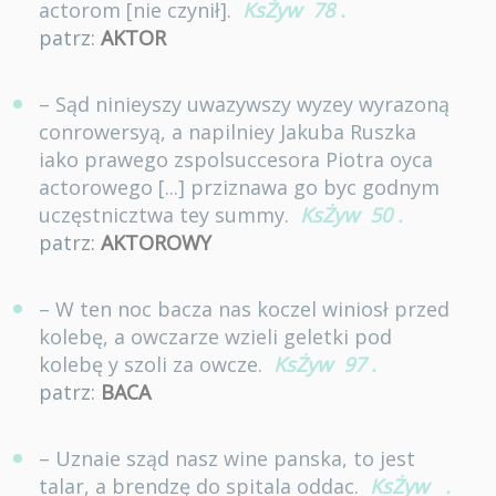
actorom [nie czynił].
KsŻyw
78
.
patrz:
AKTOR
– Sąd ninieyszy uwazywszy wyzey wyrazoną
conrowersyą, a napilniey Jakuba Ruszka
iako prawego zspolsuccesora Piotra oyca
actorowego [...] prziznawa go byc godnym
uczęstnicztwa tey summy.
KsŻyw
50
.
patrz:
AKTOROWY
– W ten noc bacza nas koczel winiosł przed
kolebę, a owczarze wzieli geletki pod
kolebę y szoli za owcze.
KsŻyw
97
.
patrz:
BACA
– Uznaie sząd nasz wine panska, to jest
talar, a brendzę do spitala oddac.
KsŻyw
.