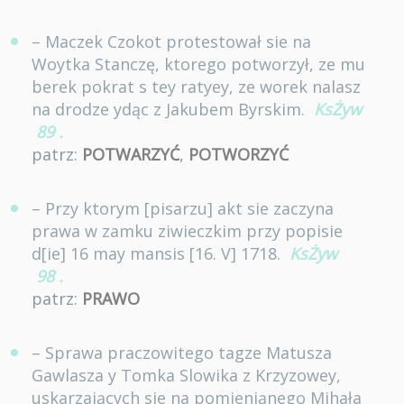
– Maczek Czokot protestował sie na
Woytka Stanczę, ktorego potworzył, ze mu
berek pokrat s tey ratyey, ze worek nalasz
na drodze ydąc z Jakubem Byrskim.
KsŻyw
89
.
patrz:
POTWARZYĆ
,
POTWORZYĆ
– Przy ktorym [pisarzu] akt sie zaczyna
prawa w zamku ziwieczkim przy popisie
d[ie] 16 may mansis [16. V] 1718.
KsŻyw
98
.
patrz:
PRAWO
– Sprawa praczowitego tagze Matusza
Gawlasza y Tomka Slowika z Krzyzowey,
uskarzaiących sie na pomieniąnego Mihała