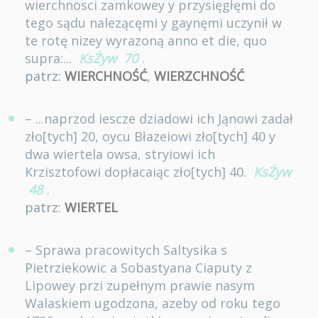
wierchnosci zamkowey y przysięgłęmi do
tego sądu nalezącęmi y gaynęmi uczynił w
te rotę nizey wyrazoną anno et die, quo
supra:...
KsŻyw
70
.
patrz:
WIERCHNOŚĆ
,
WIERZCHNOŚĆ
– ...naprzod iescze dziadowi ich Jąnowi zadał
zło[tych] 20, oycu Błazeiowi zło[tych] 40 y
dwa wiertela owsa, stryiowi ich
Krzisztofowi dopłacaiąc zło[tych] 40.
KsŻyw
48
.
patrz:
WIERTEL
– Sprawa pracowitych Saltysika s
Pietrziekowic a Sobastyana Ciaputy z
Lipowey przi zupełnym prawie nasym
Walaskiem ugodzona, azeby od roku tego