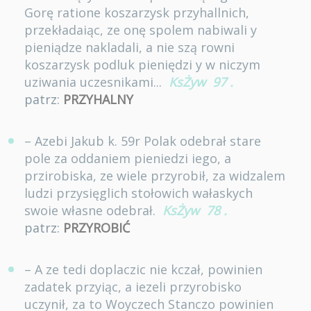
Gorę ratione koszarzysk przyhallnich,
przekładaiąc, ze onę spolem nabiwali y
pieniądze nakladali, a nie szą rowni
koszarzysk podluk pieniędzi y w niczym
uziwania uczesnikami...
KsŻyw
97
.
patrz:
PRZYHALNY
– Azebi Jakub k. 59r Polak odebrał stare
pole za oddaniem pieniedzi iego, a
przirobiska, ze wiele przyrobił, za widzalem
ludzi przysięglich stołowich wałaskych
swoie własne odebrał.
KsŻyw
78
.
patrz:
PRZYROBIĆ
– A ze tedi doplaczic nie kczał, powinien
zadatek przyiąc, a iezeli przyrobisko
uczynił, za to Woyczech Stanczo powinien