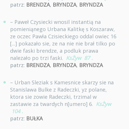
patrz:
BRENDZA
,
BRYNDZA
,
BRYNDZA
– Paweł Czysiecki wnosil instantią na
pomieniąnego Urbana Kalitkę s Koszaraw,
ze oczec Pawła Czisieckiego oddal owiec 16
[...] pokazało sie, ze na nie nie brał tilko po
dwie faski brendze, a podluk prawa
nalezało po trzi faski.
KsŻyw
87
.
patrz:
BRENDZA
,
BRYNDZA
,
BRYNDZA
– Urban Sleziak s Kamesnice skarzy sie na
Stanislawa Bulke z Radeczki, yz polane,
ktora sie zowie Radeczki, trzimal w
zastawie za twardych n[umero] 6.
KsŻyw
104
.
patrz:
BUŁKA