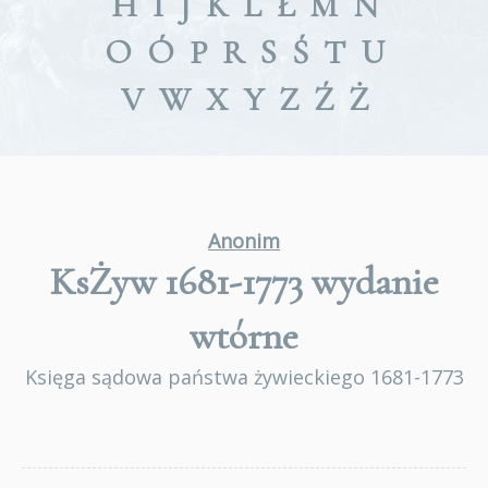
H
I
J
K
L
Ł
M
N
O
Ó
P
R
S
Ś
T
U
V
W
X
Y
Z
Ź
Ż
Anonim
KsŻyw 1681-1773
wydanie
wtórne
Księga sądowa państwa żywieckiego 1681-1773