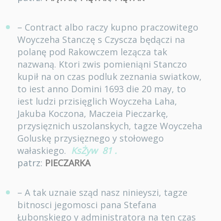
– Contract albo raczy kupno praczowitego
Woyczeha Stanczę s Czyscza będączi na
polanę pod Rakowczem lezącza tak
nazwaną. Ktori zwis pomieniąni Stanczo
kupił na on czas podluk zeznania swiatkow,
to iest anno Domini 1693 die 20 may, to
iest ludzi przisięglich Woyczeha Laha,
Jakuba Koczona, Maczeia Pieczarkę,
przysięznich uszolanskych, tagze Woyczeha
Goluskę przysięznego y stołowego
wałaskiego.
KsŻyw
81
.
patrz:
PIECZARKA
– A tak uznaie sząd nasz ninieyszi, tagze
bitnosci jegomosci pana Stefana
Łubonskiego y administratora na ten czas