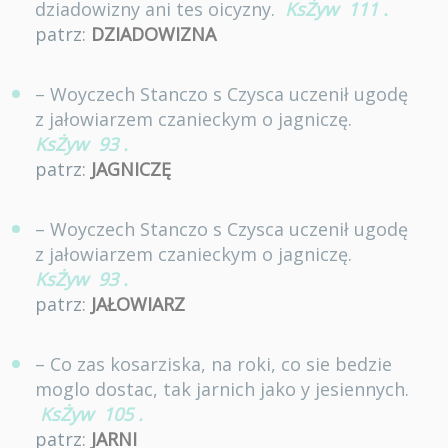
dziadowizny ani tes oicyzny.
KsŻyw
111
.
patrz:
DZIADOWIZNA
– Woyczech Stanczo s Czysca uczenił ugodę
z jałowiarzem czanieckym o jagniczę.
KsŻyw
93
.
patrz:
JAGNICZĘ
– Woyczech Stanczo s Czysca uczenił ugodę
z jałowiarzem czanieckym o jagniczę.
KsŻyw
93
.
patrz:
JAŁOWIARZ
– Co zas kosarziska, na roki, co sie bedzie
moglo dostac, tak jarnich jako y jesiennych.
KsŻyw
105
.
patrz:
JARNI