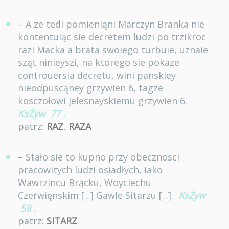
– A ze tedi pomieniąni Marczyn Branka nie
kontentuiąc sie decretem ludzi po trzikroc
razi Macka a brata swoiego turbuie, uznaie
sząt ninieyszi, na ktorego sie pokaze
controuersia decretu, wini panskiey
nieodpuscąney grzywien 6, tagze
kosczołowi jelesnayskiemu grzywien 6.
KsŻyw
77
.
patrz:
RAZ
,
RAZA
– Stało sie to kupno przy obecznosci
pracowitych ludzi osiadłych, iako
Wawrzincu Brącku, Woyciechu
Czerwięnskim [...] Gawle Sitarzu [...].
KsŻyw
58
.
patrz:
SITARZ