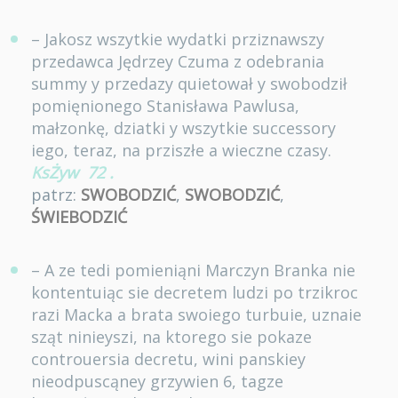
– Jakosz wszytkie wydatki prziznawszy
przedawca Jędrzey Czuma z odebrania
summy y przedazy quietował y swobodził
pomięnionego Stanisława Pawlusa,
małzonkę, dziatki y wszytkie successory
iego, teraz, na prziszłe a wieczne czasy.
KsŻyw
72
.
patrz:
SWOBODZIĆ
,
SWOBODZIĆ
,
ŚWIEBODZIĆ
– A ze tedi pomieniąni Marczyn Branka nie
kontentuiąc sie decretem ludzi po trzikroc
razi Macka a brata swoiego turbuie, uznaie
sząt ninieyszi, na ktorego sie pokaze
controuersia decretu, wini panskiey
nieodpuscąney grzywien 6, tagze