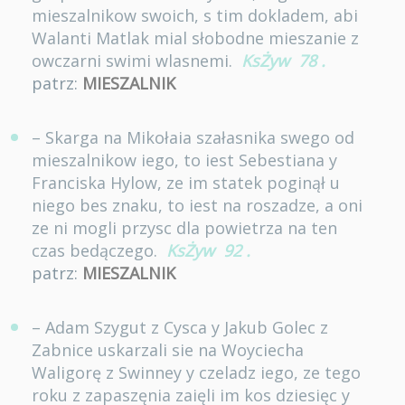
mieszalnikow swoich, s tim dokladem, abi
Walanti Matlak mial słobodne mieszanie z
owczarni swimi wlasnemi.
KsŻyw
78
.
patrz:
MIESZALNIK
– Skarga na Mikołaia szałasnika swego od
mieszalnikow iego, to iest Sebestiana y
Franciska Hylow, ze im statek poginął u
niego bes znaku, to iest na roszadze, a oni
ze ni mogli przysc dla powietrza na ten
czas bedączego.
KsŻyw
92
.
patrz:
MIESZALNIK
– Adam Szygut z Cysca y Jakub Golec z
Zabnice uskarzali sie na Woyciecha
Waligorę z Swinney y czeladz iego, ze tego
roku z zapaszęnia zaięli im kos dziesięc y