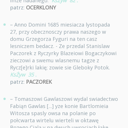
imze nadanego.
KsŻyw
82
.
patrz:
OCERKLONY
– Anno Domini 1685 miesiacza lystopada
27, przy obecznosczy prawa naszego w
domu Grzegorza Fyguri na ten casz
lesniczem bedacz. - Ze przedal Stanislaw
Paczorek z Ryczyrky Blazeiowi Bogaczykowi
zieczowi a swemu wlasnemu tagze z
Rycz[e]rki lakię; zowie sie Gleboky Potok.
KsŻyw
35
.
patrz:
PACZOREK
– Tomaszowi Gawlaszowi wydal swiadectwo
Fabiąn Gawlas [...] yze konie Bartlomieia
Witosza spasly owsa na polanie po
połcwarta wirtelu wierteli w oktawę
Bozego Ciala y na dwuch uwrociach łąke