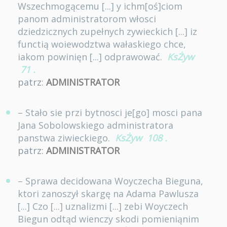
Wszechmogącemu [...] y ichm[oś]ciom
panom administratorom włosci
dziedzicznych zupełnych zywieckich [...] iz
functią woiewodztwa wałaskiego chce,
iakom powinięn [...] odprawować.
KsŻyw
71
.
patrz:
ADMINISTRATOR
– Stało sie przi bytnosci je[go] mosci pana
Jana Sobolowskiego administratora
panstwa ziwieckiego.
KsŻyw
108
.
patrz:
ADMINISTRATOR
– Sprawa decidowana Woyczecha Bieguna,
ktori zanoszył skargę na Adama Pawlusza
[...] Czo [...] uznalizmi [...] zebi Woyczech
Biegun odtąd wienczy skodi pomieniąnim