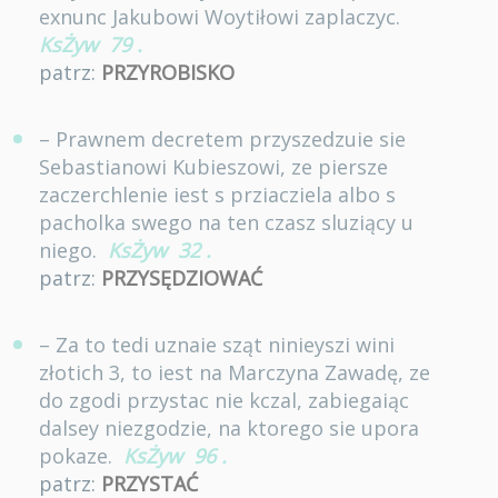
exnunc Jakubowi Woytiłowi zaplaczyc.
KsŻyw
79
.
patrz:
PRZYROBISKO
– Prawnem decretem przyszedzuie sie
Sebastianowi Kubieszowi, ze piersze
zaczerchlenie iest s prziacziela albo s
pacholka swego na ten czasz sluziący u
niego.
KsŻyw
32
.
patrz:
PRZYSĘDZIOWAĆ
– Za to tedi uznaie sząt ninieyszi wini
złotich 3, to iest na Marczyna Zawadę, ze
do zgodi przystac nie kczal, zabiegaiąc
dalsey niezgodzie, na ktorego sie upora
pokaze.
KsŻyw
96
.
patrz:
PRZYSTAĆ