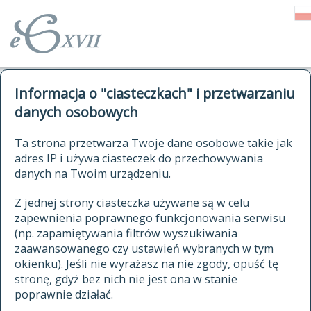
o Słowniku
Informacja o "ciasteczkach" i przetwarzaniu
autorzy Słownika
kwerendy
danych osobowych
jak cytować Słownik
historia
ELEKTRONICZNY SŁOWNIK
Ta strona przetwarza Twoje dane osobowe takie jak
publikacje
adres IP i używa ciasteczek do przechowywania
JĘZYKA POLSKIEGO
źródła
danych na Twoim urządzeniu.
XVII I XVIII WIEKU
autorzy tekstów źródłowych
Z jednej strony ciasteczka używane są w celu
zapewnienia poprawnego funkcjonowania serwisu
zasady opracowania
(np. zapamiętywania filtrów wyszukiwania
statystyki
zaawansowanego czy ustawień wybranych w tym
znajdź hasła
okienku). Jeśli nie wyrażasz na nie zgody, opuść tę
najnowsze hasła
stronę, gdyż bez nich nie jest ona w stanie
poprawnie działać.
zaczynające się od
ostatnio zmodyfikowane hasła