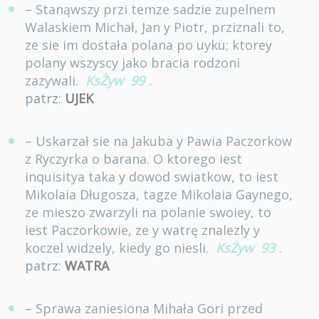
– Stanąwszy przi temze sadzie zupelnem
Walaskiem Michał, Jan y Piotr, prziznali to,
ze sie im dostała polana po uyku; ktorey
polany wszyscy jako bracia rodzoni
zazywali.
KsŻyw
99
.
patrz:
UJEK
– Uskarzał sie na Jakuba y Pawia Paczorkow
z Ryczyrka o barana. O ktorego iest
inquisitya taka y dowod swiatkow, to iest
Mikolaia Długosza, tagze Mikolaia Gaynego,
ze mieszo zwarzyli na polanie swoiey, to
iest Paczorkowie, ze y watrę znalezly y
koczel widzely, kiedy go niesli.
KsŻyw
93
.
patrz:
WATRA
– Sprawa zaniesiona Mihała Gori przed