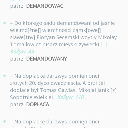
patrz:
DEMANDOWAĆ
– Do ktorego sądu demandowani od jasnie
wielmo[żnej] wierchnosci ząmk[owej]
sławe[tny] Floryan Secemski woyt y Mikołay
Tomallowicz pisarz mieyski zywiecki [...].
KsŻyw
43
.
patrz:
DEMANDOWANY
– Na doplackę dal zwys pomięnionei
złotych 20, dyco dwadziescia. A przi tei
doplace był Tomas Gawlas, Mikolai Janik [z]
Sopotnie Wielkiei.
KsŻyw
110
.
patrz:
DOPŁACA
– Na doplackę dal zwys pomięnionei