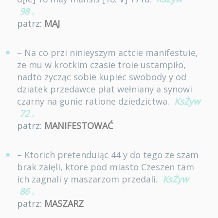
98
.
patrz:
MAJ
– Na co przi ninieyszym actcie manifestuie,
ze mu w krotkim czasie troie ustampiło,
nadto zycząc sobie kupiec swobody y od
dziatek przedawce płat wełniany a synowi
czarny na gunie ratione dziedzictwa.
KsŻyw
72
.
patrz:
MANIFESTOWAĆ
– Ktorich pretenduiąc 44 y do tego ze szam
brak zaięli, ktore pod miasto Czeszen tam
ich zagnali y maszarzom przedali.
KsŻyw
86
.
patrz:
MASZARZ