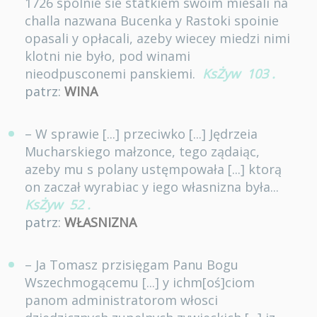
1726 spolnie sie statkiem swoim miesali na
challa nazwana Bucenka y Rastoki spoinie
opasali y opłacali, azeby wiecey miedzi nimi
klotni nie było, pod winami
nieodpusconemi panskiemi.
KsŻyw
103
.
patrz:
WINA
– W sprawie [...] przeciwko [...] Jędrzeia
Mucharskiego małzonce, tego ządaiąc,
azeby mu s polany ustęmpowała [...] ktorą
on zaczał wyrabiac y iego własnizna była...
KsŻyw
52
.
patrz:
WŁASNIZNA
– Ja Tomasz przisięgam Panu Bogu
Wszechmogącemu [...] y ichm[oś]ciom
panom administratorom włosci