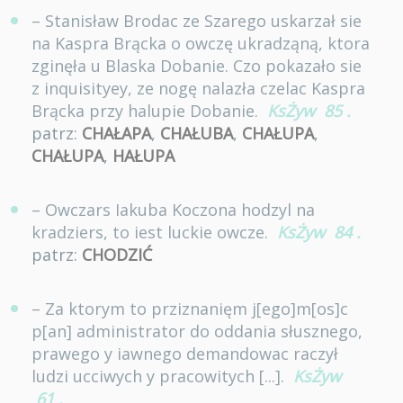
– Stanisław Brodac ze Szarego uskarzał sie
na Kaspra Brącka o owczę ukradząną, ktora
zginęła u Blaska Dobanie. Czo pokazało sie
z inquisityey, ze nogę nalazła czelac Kaspra
Brącka przy halupie Dobanie.
KsŻyw
85
.
patrz:
CHAŁAPA
,
CHAŁUBA
,
CHAŁUPA
,
CHAŁUPA
,
HAŁUPA
– Owczars Iakuba Koczona hodzyl na
kradziers, to iest luckie owcze.
KsŻyw
84
.
patrz:
CHODZIĆ
– Za ktorym to prziznanięm j[ego]m[os]c
p[an] administrator do oddania słusznego,
prawego y iawnego demandowac raczył
ludzi ucciwych y pracowitych [...].
KsŻyw
61
.