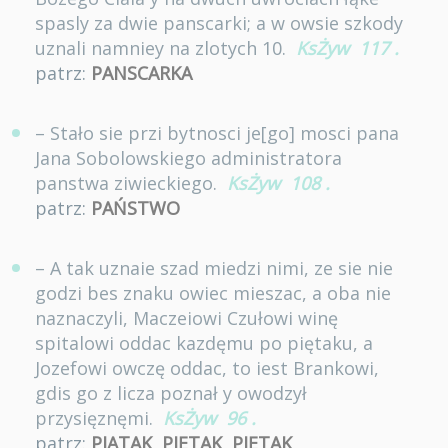
spasly za dwie panscarki; a w owsie szkody
uznali namniey na zlotych 10.
KsŻyw
117
.
patrz:
PANSCARKA
– Stało sie przi bytnosci je[go] mosci pana
Jana Sobolowskiego administratora
panstwa ziwieckiego.
KsŻyw
108
.
patrz:
PAŃSTWO
– A tak uznaie szad miedzi nimi, ze sie nie
godzi bes znaku owiec mieszac, a oba nie
naznaczyli, Maczeiowi Czułowi winę
spitalowi oddac kazdęmu po piętaku, a
Jozefowi owczę oddac, to iest Brankowi,
gdis go z licza poznał y owodzył
przysięznęmi.
KsŻyw
96
.
patrz:
PIĄTAK
,
PIĘTAK
,
PIĘTAK