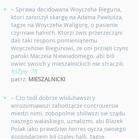
– Sprawa decidowana Woyczeha Bieguna,
ktori zanoszył skargę na Adama Pawlusza,
tagze na Woyczeha Waligorę, o pasienie
czyrniaw halnich. Ktorzi zwis przerzecząni
dali taki respons pomieniąnemu
Woyczehowi Biegunowi, ze oni prziięli czyns
pański Maczeia Niewiadomego, abi bili
owiec swoich y mieszalnickich nie straczili.
KsŻyw
78
.
patrz:
MIESZALNICKI
– Czo tedi dobrze wisluhawszi y
wirozumiawszi zahodzącze controuersie
miedzi nimi, zobopolnie shiliwszi sie sządu
naszego wałaskiego, uznalizmi, abi Blazek
Polak iako prawdziwi herres oycza swoiego
gospodarzem bił czaley halli, tagze