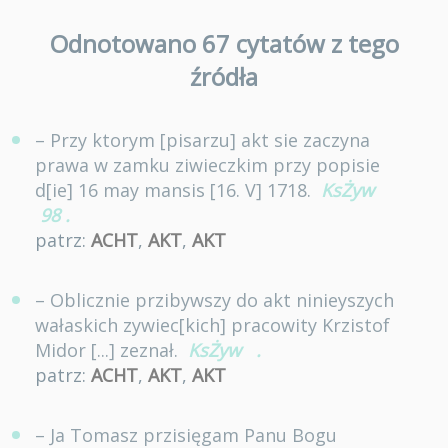
Odnotowano 67 cytatów z tego
źródła
– Przy ktorym [pisarzu] akt sie zaczyna
prawa w zamku ziwieczkim przy popisie
d[ie] 16 may mansis [16. V] 1718.
KsŻyw
98
.
patrz:
ACHT
,
AKT
,
AKT
– Oblicznie przibywszy do akt ninieyszych
wałaskich zywiec[kich] pracowity Krzistof
Midor [...] zeznał.
KsŻyw
.
patrz:
ACHT
,
AKT
,
AKT
– Ja Tomasz przisięgam Panu Bogu