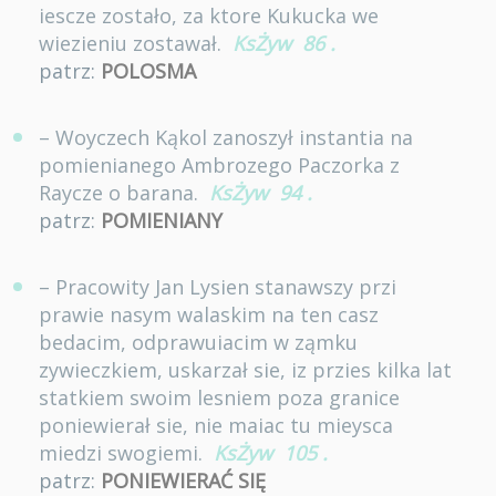
iescze zostało, za ktore Kukucka we
wiezieniu zostawał.
KsŻyw
86
.
patrz:
POLOSMA
– Woyczech Kąkol zanoszył instantia na
pomienianego Ambrozego Paczorka z
Raycze o barana.
KsŻyw
94
.
patrz:
POMIENIANY
– Pracowity Jan Lysien stanawszy przi
prawie nasym walaskim na ten casz
bedacim, odprawuiacim w ząmku
zywieczkiem, uskarzał sie, iz przies kilka lat
statkiem swoim lesniem poza granice
poniewierał sie, nie maiac tu mieysca
miedzi swogiemi.
KsŻyw
105
.
patrz:
PONIEWIERAĆ SIĘ