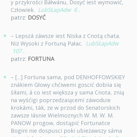
y przykrości Báłwánu, Dosyć iest wymowić,
Człowiek.
LubSŁapAdw
6
.
patrz:
DOSYĆ
– Lepszá záwsze iest Niska z Cnotą chata.
Niż Wysoki z Fortuną Pałac.
LubSŁapAdw
107
.
patrz:
FORTUNA
– [...] Fortuna sama, pod DENHOFFOWSKIEY
znákiem Głowy chćiwemi goscić dobiia się
śiłami, á co iest większa y sama Cnota, znią
na wyśćigi poprzedzaiącemi záwoduie
krokámi, ták, ze w przod do Senatorskich
zawsze Iásnie Wielmoznych W. M. W. M.
PANOW progow, dostąpić Fortunatce
Bogini nie dospusci poki ubieżawszy sáma