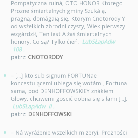
Pompatyczna ruiná, OTO HONOR Ktorego
Prozne śmiertelnych gminy Szukáią,
pragną, domágaią się, Ktorym Cnotorody Y
od wsźelkich zbrodni czysty, Wiek pierwszy
wzgárdził, Ten iest A żaś śmiertelnych
honory, Co są? Tylko ćień.
LubSŁapAdw
108
.
patrz:
CNOTORODY
– [...] kto sub signum FORTUNae
koncestuiącemi ubiega się wotámi, Fortuna
sama, pod DENHOFFOWSKIEY znákiem
Głowy, chciwemi goscić dobiia się siłami [...].
LubSŁapAdw
II
.
patrz:
DENHOFFOWSKI
– Ná wyráżenie wszelkich mizeryi, Prożności