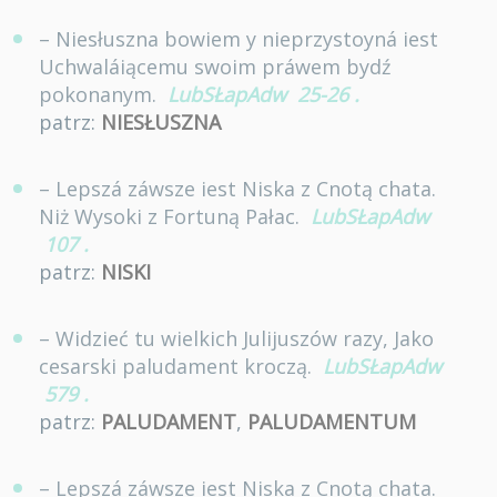
– Niesłuszna bowiem y nieprzystoyná iest
Uchwaláiącemu swoim práwem bydź
pokonanym.
LubSŁapAdw
25-26
.
patrz:
NIESŁUSZNA
– Lepszá záwsze iest Niska z Cnotą chata.
Niż Wysoki z Fortuną Pałac.
LubSŁapAdw
107
.
patrz:
NISKI
– Widzieć tu wielkich Julijuszów razy, Jako
cesarski paludament kroczą.
LubSŁapAdw
579
.
patrz:
PALUDAMENT
,
PALUDAMENTUM
– Lepszá záwsze iest Niska z Cnotą chata.