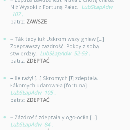
Niż Wysoki z Fortuną Pałac.
LubSŁapAdw
107
.
patrz:
ZAWSZE
– Ták tedy iuż Uskromiwszy gniew [...]
Zdeptawszy zazdrość. Pokoy z sobą
stwierdziy.
LubSŁapAdw
52-53
.
patrz:
ZDEPTAĆ
– Ile raży! [...] Skromych [!] zdeptała.
Łákomych udarowała [fortuna].
LubSŁapAdw
105
.
patrz:
ZDEPTAĆ
– Zázdrość zdeptała y ogołociła [...].
LubSŁapAdw
84
.