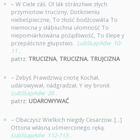
– W Ciele záś. O! Iák strászliwe złych
przymiotow trucizny, Dotknieniu
niebeśpieczne, To złość bodźcowáta To
niemocna y słábiuchna ułomność To
niepomiárkowána pożądliwość, To ślepe y
przepáściste głupstwo.
LubSŁapAdw
10-
11
.
patrz:
TRUCIZNA
,
TRUCIZNA
,
TRUJCIZNA
– Zebyś Prawdziwą cnotę Kochał,
udárowywał, nádgradzał, Y iey bronił.
LubSŁapAdw
26
.
patrz:
UDAROWYWAĆ
– Obaczysz Wielkich niegdy Cesarzow. [...]
Ottona włásną uśmierconego ręką.
LubSŁapAdw
112-113
.