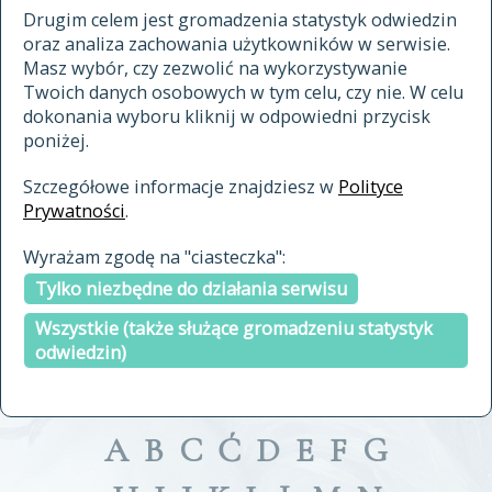
materiały archiwalne
Drugim celem jest gromadzenia statystyk odwiedzin
oraz analiza zachowania użytkowników w serwisie.
cytowanie
Masz wybór, czy zezwolić na wykorzystywanie
kontakt
Twoich danych osobowych w tym celu, czy nie. W celu
dokonania wyboru kliknij w odpowiedni przycisk
poniżej.
Szczegółowe informacje znajdziesz w
Polityce
Prywatności
.
przeszukaj także hasła w
Wyrażam zgodę na "ciasteczka":
indeksie
Tylko niezbędne do działania serwisu
a fronte
a tergo
Wszystkie (także służące gromadzeniu statystyk
odwiedzin)
A
B
C
Ć
D
E
F
G