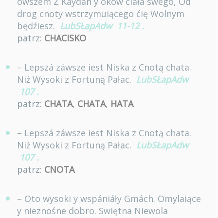
owszem Z Káydan y okow ćiáłá swego, Od
drog cnoty wstrzymuiącego ćię Wolnym
będźiesz.
LubSŁapAdw
11-12
.
patrz:
CHACISKO
– Lepszá záwsze iest Niska z Cnotą chata.
Niż Wysoki z Fortuną Pałac.
LubSŁapAdw
107
.
patrz:
CHATA
,
CHATA
,
HATA
– Lepszá záwsze iest Niska z Cnotą chata.
Niż Wysoki z Fortuną Pałac.
LubSŁapAdw
107
.
patrz:
CNOTA
– Oto wysoki y wspániáły Gmách. Omylaiące
y nieznośne dobro. Swiętna Niewola