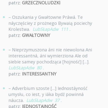
patrz:
GRZECZNOLUDZKI
– Oszukania y Gwałtowne Práwá. Te
náyczęściey z prożnego Bywaią pociechy
Krolestwa.
LubSŁapAdw
111
.
patrz:
GWAŁTOWNY
– Nieprzymuszona áni nie niewolona Ani
interessantná, áni wymierziona Ale od
siebie samey pochodząca [hojność] [...].
LubSŁapAdw
80
.
patrz:
INTERESSANTNY
– Adverbium szoste [...] Iednostáyność
umysłu, co iest, y iáka bydź powinná
náucza.
LubSŁapAdw
37
.
patrz:
JEDNOSTAJNOŚĆ