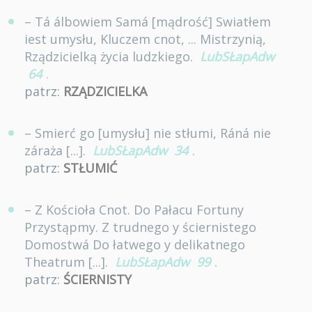
– Tá álbowiem Samá [mądrość] Swiatłem
iest umysłu, Kluczem cnot, ... Mistrzynią,
Rządzicielką życia ludzkiego.
LubSŁapAdw
64
.
patrz:
RZĄDZICIELKA
– Smierć go [umysłu] nie stłumi, Ráná nie
záraża [...].
LubSŁapAdw
34
.
patrz:
STŁUMIĆ
– Z Kościoła Cnot. Do Pałacu Fortuny
Przystąpmy. Z trudnego y ściernistego
Domostwá Do łatwego y delikatnego
Theatrum [...].
LubSŁapAdw
99
.
patrz:
ŚCIERNISTY