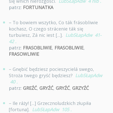
się wnich nierozgośći.
LubSŁapAdw
4 nlb
.
patrz:
FORTUNATKA
– To bowiem wszytko, Co ták frásobliwie
kochasz, O czego strácenie ták się
turbuiesz, Zá nic iest [...].
LubSŁapAdw
41-
42
.
patrz:
FRASOBLIWIE
,
FRASOBLIWIE
,
FRASOWLIWIE
– Gnębić będziesz pocieszycielá swego,
Stroża twego gryść będziesz?
LubSŁapAdw
40
.
patrz:
GREŹĆ
,
GRYŹĆ
,
GRYŹĆ
,
GRZYŹĆ
– Ile ráży! [...] Grzecznoludzkich złupiła
[fortuna].
LubSŁapAdw
105
.