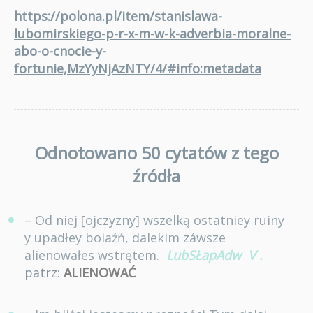
https://polona.pl/item/stanislawa-
lubomirskiego-p-r-x-m-w-k-adverbia-moralne-
abo-o-cnocie-y-
fortunie,MzYyNjAzNTY/4/#info:metadata
Odnotowano 50 cytatów z tego
źródła
– Od niej [ojczyzny] wszelką ostatniey ruiny
y upadłey boiaźń, dalekim záwsze
alienowałes wstrętem.
LubSŁapAdw
V
.
patrz:
ALIENOWAĆ