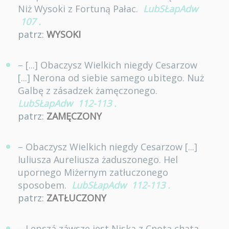
Niż Wysoki z Fortuną Pałac.
LubSŁapAdw
107
.
patrz:
WYSOKI
– [...] Obaczysz Wielkich niegdy Cesarzow
[...] Nerona od siebie samego ubitego. Nuż
Galbę z zásadzek żamęczonego.
LubSŁapAdw
112-113
.
patrz:
ZAMĘCZONY
– Obaczysz Wielkich niegdy Cesarzow [...]
Iuliusza Aureliusza żaduszonego. Hel
upornego Miżernym zatłuczonego
sposobem.
LubSŁapAdw
112-113
.
patrz:
ZATŁUCZONY
– Lepszá záwsze iest Niska z Cnotą chata.