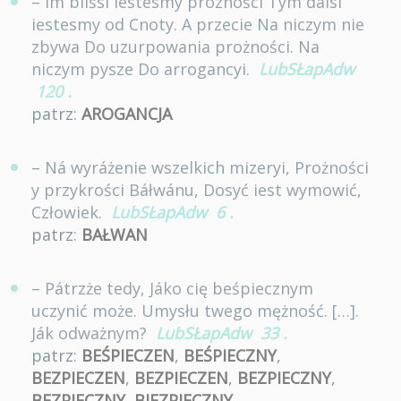
– Im bliśsi iestesmy prozności Tym dalsi
iestesmy od Cnoty. A przecie Na niczym nie
zbywa Do uzurpowania prożności. Na
niczym pysze Do arrogancyi.
LubSŁapAdw
120
.
patrz:
AROGANCJA
– Ná wyráżenie wszelkich mizeryi, Prożności
y przykrości Báłwánu, Dosyć iest wymowić,
Człowiek.
LubSŁapAdw
6
.
patrz:
BAŁWAN
– Pátrzże tedy, Jáko cię beśpiecznym
uczynić może. Umysłu twego mężność. […].
Ják odważnym?
LubSŁapAdw
33
.
patrz:
BEŚPIECZEN
,
BEŚPIECZNY
,
BEZPIECZEN
,
BEZPIECZEN
,
BEZPIECZNY
,
BEZPIECZNY
,
BIEZPIECZNY