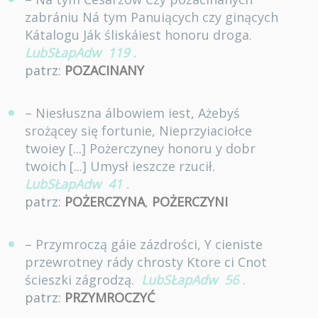
zabrániu Ná tym Panuiących czy ginących
Kátalogu Ják śliskáiest honoru droga.
LubSŁapAdw
119
.
patrz:
POZACINANY
– Niesłuszna álbowiem iest, Ażebyś
srożącey się fortunie, Nieprzyiaciołce
twoiey [...] Pożerczyney honoru y dobr
twoich [...] Umysł ieszcze rzucił.
LubSŁapAdw
41
.
patrz:
POŻERCZYNA
,
POŻERCZYNI
– Przymroczą gáie zázdrości, Y cieniste
przewrotney rády chrosty Ktore ci Cnot
ścieszki zágrodzą.
LubSŁapAdw
56
.
patrz:
PRZYMROCZYĆ