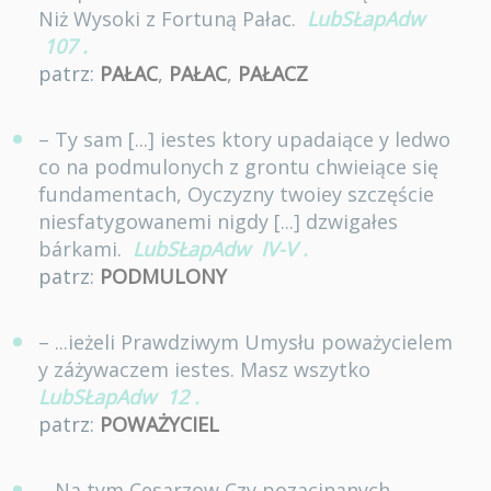
Niż Wysoki z Fortuną Pałac.
LubSŁapAdw
107
.
patrz:
PAŁAC
,
PAŁAC
,
PAŁACZ
– Ty sam [...] iestes ktory upadaiące y ledwo
co na podmulonych z grontu chwieiące się
fundamentach, Oyczyzny twoiey szczęście
niesfatygowanemi nigdy [...] dzwigałes
bárkami.
LubSŁapAdw
IV-V
.
patrz:
PODMULONY
– ...ieżeli Prawdziwym Umysłu poważycielem
y záżywaczem iestes. Masz wszytko
LubSŁapAdw
12
.
patrz:
POWAŻYCIEL
– Na tym Cesarzow Czy pozacinanych