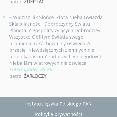
patrz:
ZDEPTAĆ
– Widzisz iák Słońce. Złota Nieba Gwiazda,
Skárb iásności, Dobroczynny Swiátu
Pláneta. Y Pospolity żyiących Dobrodziey
Wszystko Obfitym Swiátła swego
promieniem Záchowuie y oswieca. A
przecię, Niewdzięcznych ziemnych nie
przeniká iaskiń Y żárłoczych y niegodnych
Nieba Iám wiátrowych nie oswieca.
LubSŁapAdw
85-86
.
patrz:
ŻARŁOCZY
Instytut Języka Polskiego PAN
Polityka prywatności