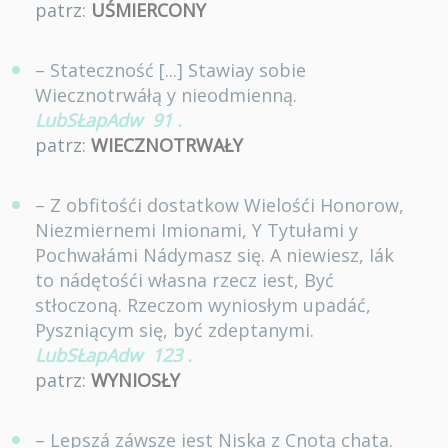
patrz:
UŚMIERCONY
– Stateczność [...] Stawiay sobie
Wiecznotrwáłą y nieodmienną.
LubSŁapAdw
91
.
patrz:
WIECZNOTRWAŁY
– Z obfitośći dostatkow Wielośći Honorow,
Niezmiernemi Imionami, Y Tytułami y
Pochwałámi Nádymasz się. A niewiesz, Iák
to nádętośći własna rzecz iest, Być
stłoczoną. Rzeczom wyniosłym upadáć,
Pyszniącym się, być zdeptanymi.
LubSŁapAdw
123
.
patrz:
WYNIOSŁY
– Lepszá záwsze iest Niska z Cnotą chata.