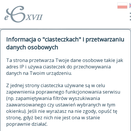
o Słowniku
Informacja o "ciasteczkach" i przetwarzaniu
autorzy Słownika
kwerendy
danych osobowych
jak cytować Słownik
historia
ELEKTRONICZNY SŁOWNIK
Ta strona przetwarza Twoje dane osobowe takie jak
publikacje
adres IP i używa ciasteczek do przechowywania
JĘZYKA POLSKIEGO
źródła
danych na Twoim urządzeniu.
XVII I XVIII WIEKU
autorzy tekstów źródłowych
Z jednej strony ciasteczka używane są w celu
zapewnienia poprawnego funkcjonowania serwisu
zasady opracowania
(np. zapamiętywania filtrów wyszukiwania
statystyki
zaawansowanego czy ustawień wybranych w tym
znajdź hasła
okienku). Jeśli nie wyrażasz na nie zgody, opuść tę
najnowsze hasła
stronę, gdyż bez nich nie jest ona w stanie
poprawnie działać.
zaczynające się od
ostatnio zmodyfikowane hasła