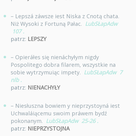
– Lepszá záwsze iest Niska z Cnotą chata.
Niż Wysoki z Fortuną Pałac.
LubSŁapAdw
107
.
patrz:
LEPSZY
– Opieráłes się nienáchyłym nigdy
Pospolitego dobra filarem, wszystkie na
sobie wytrzymuiąc impety.
LubSŁapAdw
7
nlb
.
patrz:
NIENACHYŁY
– Niesłuszna bowiem y nieprzystoyná iest
Uchwaláiącemu swoim práwem bydź
pokonanym.
LubSŁapAdw
25-26
.
patrz:
NIEPRZYSTOJNA