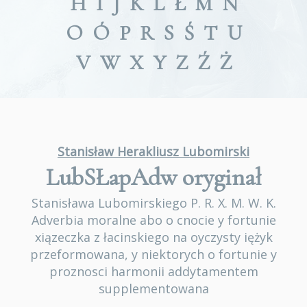
H
I
J
K
L
Ł
M
N
O
Ó
P
R
S
Ś
T
U
V
W
X
Y
Z
Ź
Ż
Stanisław Herakliusz Lubomirski
LubSŁapAdw
oryginał
Stanisława Lubomirskiego P. R. X. M. W. K.
Adverbia moralne abo o cnocie y fortunie
xiązeczka z łacinskiego na oyczysty iężyk
przeformowana, y niektorych o fortunie y
proznosci harmonii addytamentem
supplementowana