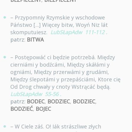
– Przypomniy Rzymskie y wschodowe
Páństwo [...] Więcey bitw, Woyń Niz lát
skomputuiesz.
LubSŁapAdw
111-112
.
patrz:
BITWA
– Postępowáć ci będzie potrzebá. Między
cierniámi y bodźcámi, Między skáłámi y
ogniámi, Między przerwámi y grudámi,
Między ślepotámi y przepáściámi, Ktore cię
Od Drog chwały y cnoty Wstrącáć będą.
LubSŁapAdw
55-56
.
patrz:
BODEC
,
BODZIEC
,
BODZIEC
,
BODZIEĆ
,
BOJEC
– W Ciele záś. O! Iák strászliwe złych