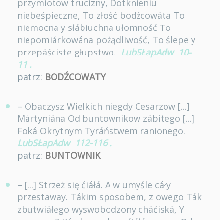
przymiotow trucizny, Dotknieniu
niebeśpieczne, To złość bodźcowáta To
niemocna y słábiuchna ułomność To
niepomiárkowána pożądliwość, To ślepe y
przepáściste głupstwo.
LubSŁapAdw
10-
11
.
patrz:
BODŹCOWATY
– Obaczysz Wielkich niegdy Cesarzow [...]
Mártyniána Od buntownikow zábitego [...]
Foká Okrytnym Tyráństwem ranionego.
LubSŁapAdw
112-116
.
patrz:
BUNTOWNIK
– [...] Strzeż się ćiáłá. A w umyśle cáły
przestaway. Tákim sposobem, z owego Ták
zbutwiáłego wyswobodzony cháćiská, Y