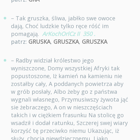
– Tak gruszka, śliwa, jabłko swe owoce
dają, Choć ludzkie tylko ręce róść im
pomagają.
ArKochOrlCz II
350
.
patrz:
GRUSKA
,
GRUSZKA
,
GRUSZKA
– Radby widział królestwo jego
wyniszczone, Domy wszystkiej Afryki tak
popustoszone, Iż kamień na kamieniu nie
zostałby cały, A poddanych powietrza aby
w grób posłały, Albo żeby go z państwa
wygnali własnego, Przymusiwszy żywota jąć
sie żebraczego, A on w nieszczęściach
takich i w ciężkiem frasunku Na stolicę go
wsadził i dodał ratunku, Szczerej swej wiary
korzyść tę przeciwko niemu Ukazując, iż
służy, chocia niewdzięcznemu, I jako