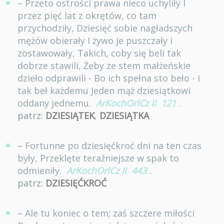
– Przeto ostrości prawa nieco uchyliły I
przez pięć lat z okrętów, co tam
przychodziły, Dziesięć sobie nagładszych
mężów obierały I żywo je puszczały i
zostawowały, Takich, coby się beli tak
dobrze stawili, Żeby ze stem małżeńskie
dzieło odprawili - Bo ich spełna sto beło - i
tak beł każdemu Jeden mąż dziesiątkowi
oddany jednemu.
ArKochOrlCz II
121
.
patrz:
DZIESIĄTEK
,
DZIESIĄTKA
– Fortunne po dziesięćkroć dni na ten czas
były, Przeklęte teraźniejsze w spak to
odmieniły.
ArKochOrlCz II
443
.
patrz:
DZIESIĘĆKROĆ
– Ale tu koniec o tem; zaś szczere miłości