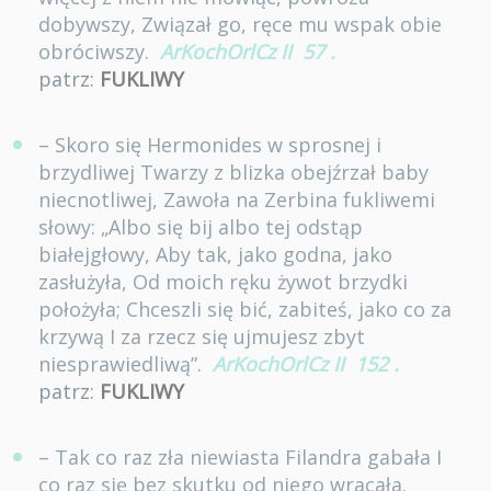
dobywszy, Związał go, ręce mu wspak obie
obróciwszy.
ArKochOrlCz II
57
.
patrz:
FUKLIWY
– Skoro się Hermonides w sprosnej i
brzydliwej Twarzy z blizka obejźrzał baby
niecnotliwej, Zawoła na Zerbina fukliwemi
słowy: „Albo się bij albo tej odstąp
białejgłowy, Aby tak, jako godna, jako
zasłużyła, Od moich ręku żywot brzydki
położyła; Chceszli się bić, zabiteś, jako co za
krzywą I za rzecz się ujmujesz zbyt
niesprawiedliwą”.
ArKochOrlCz II
152
.
patrz:
FUKLIWY
– Tak co raz zła niewiasta Filandra gabała I
co raz się bez skutku od niego wracała.