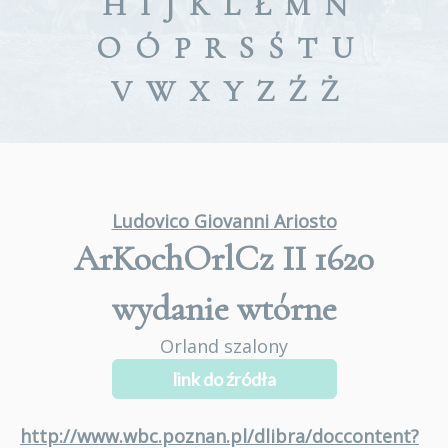
H
I
J
K
L
Ł
M
N
O
Ó
P
R
S
Ś
T
U
V
W
X
Y
Z
Ź
Ż
Ludovico Giovanni Ariosto
ArKochOrlCz II 1620
wydanie wtórne
Orland szalony
link do źródła
http://www.wbc.poznan.pl/dlibra/doccontent?