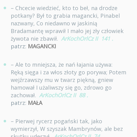
– Chcecie wiedzieć, kto to beł, na drodze
potkany? Był to grabia magancki, Pinabel
nazwany, Co niedawno w jaskinią
Bradamantę wprawił I mało jej zły człowiek
żywota nie zbawił.
ArKochOrlCz II
141
.
patrz:
MAGANCKI
– Ale to mniejsza, że nań łajania używa:
Ręką sięga i za włos złoty go porywa; Potem
wejźrzawszy mu w twarz piękną, gniew
hamował I użaliwszy się go, zdrowo go
zachował.
ArKochOrlCz II
88
.
patrz:
MAŁA
– Pierwej rycerz pogański tak, jako
wymierzył, W szyszak Mambrynów, ale bez
skutku uderzył.
ArKochOrlCz II
74
.