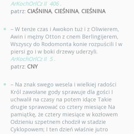
ArKochOrlCz II
406
.
patrz:
CIAŚNINA
,
CIEŚNINA
,
CIEŚNINA
– W tenże czas i Awokon tuż i z Oliwierem,
Awin i mężny Otton z cnem Berlingijerem,
Wszyscy do Rodomonta konie rozpuścili I w
piersi go i w boki drzewy uderzyli.
ArKochOrlCz II
5
.
patrz:
CNY
– Na znak swego wesela i wielkiej radości
Król zawołane gody sprawuje dla gości I
uchwalił na czasy na potem idące Takie
drugie sprawować co cztery miesiące Na
pamiątkę, że cztery miesiące w kozłowem
Odzieniu szpetnem chodził w stadzie
Cyklopowem; I ten dzień właśnie jutro