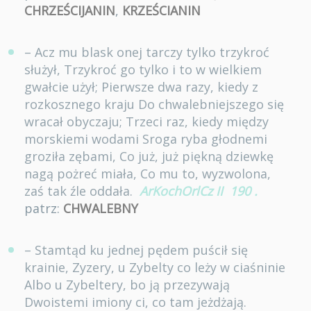
CHRZEŚCIJANIN
,
KRZEŚCIANIN
– Acz mu blask onej tarczy tylko trzykroć
służył, Trzykroć go tylko i to w wielkiem
gwałcie użył; Pierwsze dwa razy, kiedy z
rozkosznego kraju Do chwalebniejszego się
wracał obyczaju; Trzeci raz, kiedy między
morskiemi wodami Sroga ryba głodnemi
groziła zębami, Co już, już piękną dziewkę
nagą pożreć miała, Co mu to, wyzwolona,
zaś tak źle oddała.
ArKochOrlCz II
190
.
patrz:
CHWALEBNY
– Stamtąd ku jednej pędem puścił się
krainie, Zyzery, u Zybelty co leży w ciaśninie
Albo u Zybeltery, bo ją przezywają
Dwoistemi imiony ci, co tam jeżdżają.