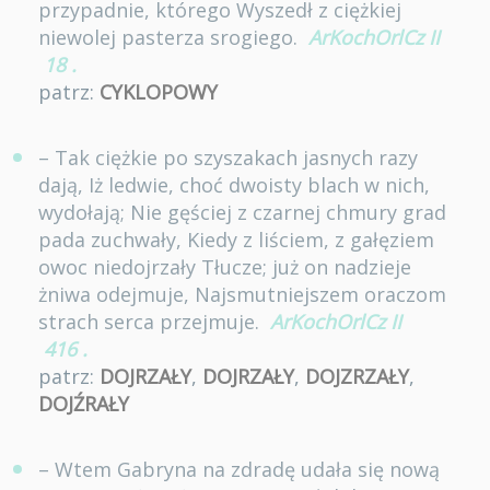
przypadnie, którego Wyszedł z ciężkiej
niewolej pasterza srogiego.
ArKochOrlCz II
18
.
patrz:
CYKLOPOWY
– Tak ciężkie po szyszakach jasnych razy
dają, Iż ledwie, choć dwoisty blach w nich,
wydołają; Nie gęściej z czarnej chmury grad
pada zuchwały, Kiedy z liściem, z gałęziem
owoc niedojrzały Tłucze; już on nadzieje
żniwa odejmuje, Najsmutniejszem oraczom
strach serca przejmuje.
ArKochOrlCz II
416
.
patrz:
DOJRZAŁY
,
DOJRZAŁY
,
DOJZRZAŁY
,
DOJŹRAŁY
– Wtem Gabryna na zdradę udała się nową