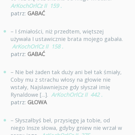
ArKochOrlCz II
159
.
patrz:
GABAĆ
– I śmiałości, niż przedtem, więtszej
używała I ustawicznie brata mojego gabała.
ArKochOrlCz II
158
.
patrz:
GABAĆ
– Nie beł żaden tak duży ani beł tak śmiały,
Coby mu z strachu włosy na głowie nie
wstały, Najsławniejsze gdy słyszał imię
Rynaldowe [...].
ArKochOrlCz II
442
.
patrz:
GŁOWA
– Słyszałbyś beł, przysięgę ja tobie, od
niego Insze słowa, gdyby gniew nie wrzał w