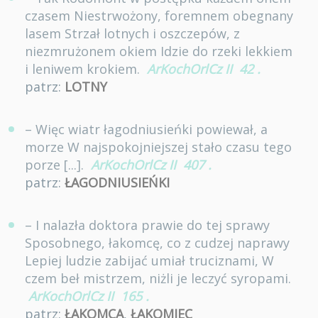
czasem Niestrwożony, foremnem obegnany
lasem Strzał lotnych i oszczepów, z
niezmrużonem okiem Idzie do rzeki lekkiem
i leniwem krokiem.
ArKochOrlCz II
42
.
patrz:
LOTNY
– Więc wiatr łagodniusieńki powiewał, a
morze W najspokojniejszej stało czasu tego
porze [...].
ArKochOrlCz II
407
.
patrz:
ŁAGODNIUSIEŃKI
– I nalazła doktora prawie do tej sprawy
Sposobnego, łakomcę, co z cudzej naprawy
Lepiej ludzie zabijać umiał truciznami, W
czem beł mistrzem, niżli je leczyć syropami.
ArKochOrlCz II
165
.
patrz:
ŁAKOMCA
,
ŁAKOMIEC