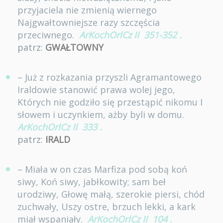
przyjaciela nie zmienią wiernego
Najgwałtowniejsze razy szczęścia
przeciwnego.
ArKochOrlCz II
351-352
.
patrz:
GWAŁTOWNY
– Już z rozkazania przyszli Agramantowego
Iraldowie stanowić prawa wolej jego,
Których nie godziło się przestąpić nikomu I
słowem i uczynkiem, ażby byli w domu.
ArKochOrlCz II
333
.
patrz:
IRALD
– Miała w on czas Marfiza pod sobą koń
siwy, Koń siwy, jabłkowity; sam beł
urodziwy, Głowę małą, szerokie piersi, chód
zuchwały, Uszy ostre, brzuch lekki, a kark
miał wspaniały.
ArKochOrlCz II
104
.