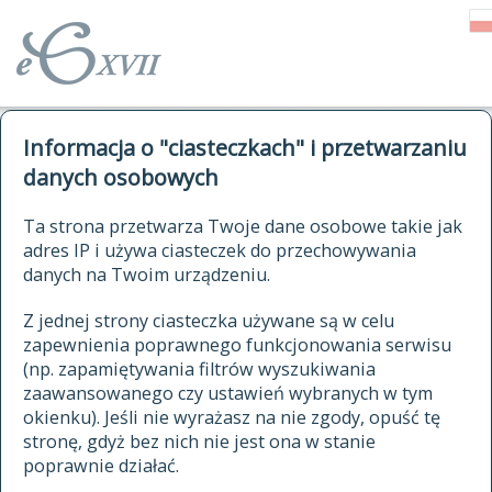
o Słowniku
Informacja o "ciasteczkach" i przetwarzaniu
autorzy Słownika
kwerendy
danych osobowych
jak cytować Słownik
historia
ELEKTRONICZNY SŁOWNIK
Ta strona przetwarza Twoje dane osobowe takie jak
publikacje
adres IP i używa ciasteczek do przechowywania
JĘZYKA POLSKIEGO
źródła
danych na Twoim urządzeniu.
XVII I XVIII WIEKU
autorzy tekstów źródłowych
Z jednej strony ciasteczka używane są w celu
zapewnienia poprawnego funkcjonowania serwisu
zasady opracowania
(np. zapamiętywania filtrów wyszukiwania
statystyki
zaawansowanego czy ustawień wybranych w tym
znajdź hasła
okienku). Jeśli nie wyrażasz na nie zgody, opuść tę
najnowsze hasła
stronę, gdyż bez nich nie jest ona w stanie
poprawnie działać.
zaczynające się od
ostatnio zmodyfikowane hasła