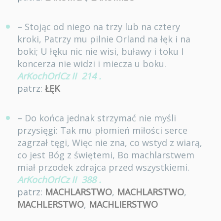
– Stojąc od niego na trzy lub na cztery
kroki, Patrzy mu pilnie Orland na łęk i na
boki; U łęku nic nie wisi, buławy i toku I
koncerza nie widzi i miecza u boku.
ArKochOrlCz II
214
.
patrz:
ŁĘK
– Do końca jednak strzymać nie myśli
przysięgi: Tak mu płomień miłości serce
zagrzał tęgi, Więc nie zna, co wstyd z wiarą,
co jest Bóg z świętemi, Bo machlarstwem
miał przodek zdrajca przed wszystkiemi.
ArKochOrlCz II
388
.
patrz:
MACHLARSTWO
,
MACHLARSTWO
,
MACHLERSTWO
,
MACHLIERSTWO