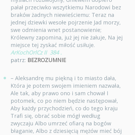
pałał przeciwko wszytkiemu Narodowi bez
braków żadnych niewieściemu: Teraz na
jednej dziewki wesołe pojrzenie Jad morzy,
swe odmienia wnet postanowienie;
Królewny zapomina, już jej nie żałuje, Na jej
miejsce tej zyskać miłość usiłuje.
ArKochOrlCz II
384
.
patrz:
BEZROZUMNIE
– Aleksandrę mu piękną i to miasto dała,
Która je potem swojem imieniem nazwała,
Ale tak, aby prawo ono i sam chował I
potomek, co po niem będzie następował,
Aby każdy przychodzień, co do tego kraju
Trafi się, obrać sobie mógł według
zwyczaju Albo umrzeć ofiarą na bogów
błaganie, Albo z dziesięcią mężów mieć bój