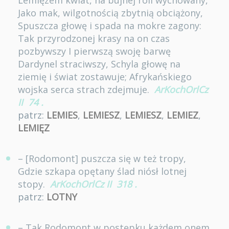
Lemięzem kwiat, na bujnej roli wychowany,
Jako mak, wilgotnością zbytnią obciążony,
Spuszcza głowę i spada na mokre zagony:
Tak przyrodzonej krasy na on czas
pozbywszy I pierwszą swoję barwę
Dardynel straciwszy, Schyla głowę na
ziemię i świat zostawuje; Afrykańskiego
wojska serca strach zdejmuje.
ArKochOrlCz
II
74
.
patrz:
LEMIES
,
LEMIESZ
,
LEMIESZ
,
LEMIEZ
,
LEMIĘZ
– [Rodomont] puszcza się w też tropy,
Gdzie szkapa opętany ślad niósł lotnej
stopy.
ArKochOrlCz II
318
.
patrz:
LOTNY
– Tak Rodomont w postępku każdem onem