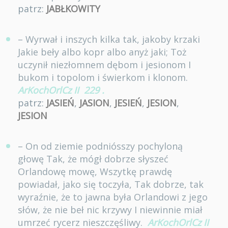
patrz:
JABŁKOWITY
– Wyrwał i inszych kilka tak, jakoby krzaki
Jakie beły albo kopr albo anyż jaki; Toż
uczynił niezłomnem dębom i jesionom I
bukom i topolom i świerkom i klonom.
ArKochOrlCz II
229
.
patrz:
JASIEŃ
,
JASION
,
JESIEŃ
,
JESION
,
JESION
– On od ziemie podniósszy pochyloną
głowę Tak, że mógł dobrze słyszeć
Orlandowę mowę, Wszytkę prawdę
powiadał, jako się toczyła, Tak dobrze, tak
wyraźnie, że to jawna była Orlandowi z jego
słów, że nie beł nic krzywy I niewinnie miał
umrzeć rycerz nieszczęśliwy.
ArKochOrlCz II