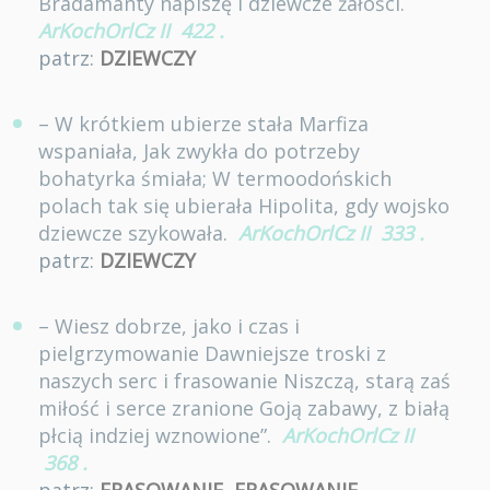
Bradamanty napiszę i dziewcze żałości.
ArKochOrlCz II
422
.
patrz:
DZIEWCZY
– W krótkiem ubierze stała Marfiza
wspaniała, Jak zwykła do potrzeby
bohatyrka śmiała; W termoodońskich
polach tak się ubierała Hipolita, gdy wojsko
dziewcze szykowała.
ArKochOrlCz II
333
.
patrz:
DZIEWCZY
– Wiesz dobrze, jako i czas i
pielgrzymowanie Dawniejsze troski z
naszych serc i frasowanie Niszczą, starą zaś
miłość i serce zranione Goją zabawy, z białą
płcią indziej wznowione”.
ArKochOrlCz II
368
.