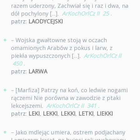
razem uderzony, Zachwiał się i raz i dwa, na
dół pochylony [...].
ArKochOrlCz II
25
.
patrz:
LAODYCEJSKI
– Wojska gwałtowne stoją w oczach
omamionych Arabów z pokus i larw, z
piekła wypuszczonych [...].
ArKochOrlCz II
450
.
patrz:
LARWA
– [Marfiza] Patrzy na koń, co ledwie nogami
rączemi Nie porówna w zawodzie z ptaki
lekcejszemi.
ArKochOrlCz II
341
.
patrz:
LEKI
,
LEKKI
,
LEKKI
,
LETKI
,
LIEKKI
– Jako mdlejąc umiera, ostrem podjachany