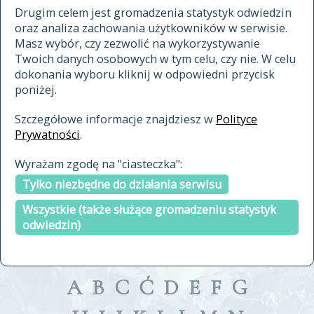
materiały archiwalne
Drugim celem jest gromadzenia statystyk odwiedzin
oraz analiza zachowania użytkowników w serwisie.
cytowanie
Masz wybór, czy zezwolić na wykorzystywanie
kontakt
Twoich danych osobowych w tym celu, czy nie. W celu
dokonania wyboru kliknij w odpowiedni przycisk
poniżej.
Szczegółowe informacje znajdziesz w
Polityce
Prywatności
.
przeszukaj także hasła w
Wyrażam zgodę na "ciasteczka":
indeksie
Tylko niezbędne do działania serwisu
a fronte
a tergo
Wszystkie (także służące gromadzeniu statystyk
odwiedzin)
A
B
C
Ć
D
E
F
G