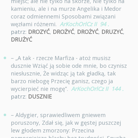
miejsc; ale nie tylko na skórze, Nie tylko na
kamieniu, ale i na murze Angelika i Medor
coraz odmiennemi Sposobami związani
węzłami różnemi.
ArKochOrlCz II
94
.
patrz:
DROZYĆ
,
DROŻYĆ
,
DROŻYĆ
,
DRUZYĆ
,
DRUŻYĆ
– „A tak - rzecze Marfiza - atoż musisz
dusznie Wziąć ją sobie ode mnie, bo czynisz
niesłusznie, Że widząc ją tak gładką, tak
barzo niebogę Przecię ganisz, czego ja
wycierpieć nie mogę”.
ArKochOrlCz II
144
.
patrz:
DUSZNIE
– Aldygier, sprawiedliwem gniewem
poruszony, Zdał się, jak w gęstej puszczej
lew głodem zmorzony: Przecina