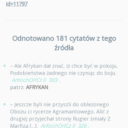
id=11797
Odnotowano 181 cytatów z tego
źródła
– Ale Afrykan dał znać, iż chce być w pokoju,
Podobieństwa żadnego nie czyniąc do boju.
ArKochOrlCz II
303
.
patrz:
AFRYKAN
– Jeszcze byli nie przyszli do obleżonego
Obozu ci rycerze Agramantowego, Alić z
drugiej przyjechał strony Rugier śmiały Z
Marfizą [...].
ArKochOrlCz II
326
.