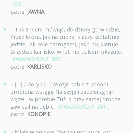
209
.
patrz:
JAWNA
– Tak z niem mówiąc, do dziury go wiedzie,
Przez którą, jak na cudzej klaczy kształtnie
jedzie, Jak kole ostrogami, jako nią kieruje
Brzydkie karlisko, wnet mu palcem ukazuje.
ArKochOrlCz II
367
.
patrz:
KARLISKO
– [...] Odoryk [...] Włożył babie z konopi
urobioną wstęgę Na szyję i zadzierzgnął
węzeł i w porębie Tuż ją przy samej drodze
zawiesił na dębie.
ArKochOrlCz II
241
.
patrz:
KONOPIE
– Miała w on czas Marfiza pod sobą koń