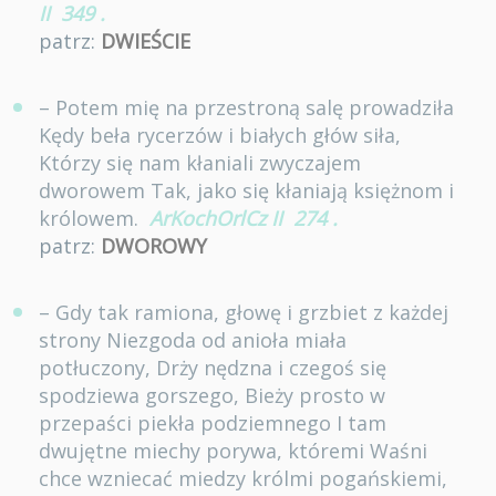
II
349
.
patrz:
DWIEŚCIE
– Potem mię na przestroną salę prowadziła
Kędy beła rycerzów i białych głów siła,
Którzy się nam kłaniali zwyczajem
dworowem Tak, jako się kłaniają księżnom i
królowem.
ArKochOrlCz II
274
.
patrz:
DWOROWY
– Gdy tak ramiona, głowę i grzbiet z każdej
strony Niezgoda od anioła miała
potłuczony, Drży nędzna i czegoś się
spodziewa gorszego, Bieży prosto w
przepaści piekła podziemnego I tam
dwujętne miechy porywa, któremi Waśni
chce wzniecać miedzy królmi pogańskiemi,