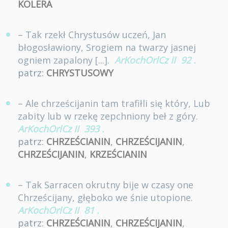
KOLERA
– Tak rzekł Chrystusów uczeń, Jan
błogosławiony, Srogiem na twarzy jasnej
ogniem zapalony [...].
ArKochOrlCz II
92
.
patrz:
CHRYSTUSOWY
– Ale chrześcijanin tam trafiłli się który, Lub
zabity lub w rzekę zepchniony beł z góry.
ArKochOrlCz II
393
.
patrz:
CHRZEŚCIANIN
,
CHRZEŚCIJANIN
,
CHRZEŚCIJANIN
,
KRZEŚCIANIN
– Tak Sarracen okrutny bije w czasy one
Chrześcijany, głęboko we śnie utopione.
ArKochOrlCz II
81
.
patrz:
CHRZEŚCIANIN
,
CHRZEŚCIJANIN
,