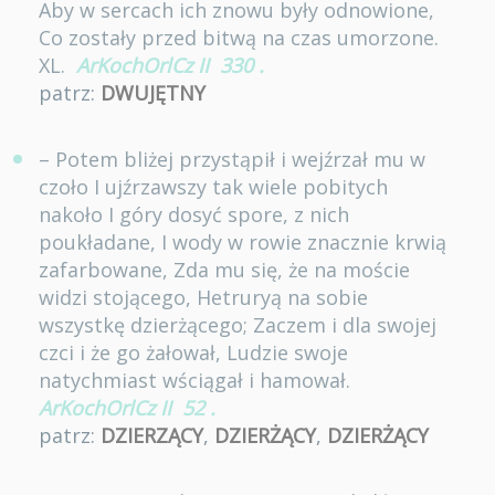
Aby w sercach ich znowu były odnowione,
Co zostały przed bitwą na czas umorzone.
XL.
ArKochOrlCz II
330
.
patrz:
DWUJĘTNY
– Potem bliżej przystąpił i wejźrzał mu w
czoło I ujźrzawszy tak wiele pobitych
nakoło I góry dosyć spore, z nich
poukładane, I wody w rowie znacznie krwią
zafarbowane, Zda mu się, że na moście
widzi stojącego, Hetruryą na sobie
wszystkę dzierżącego; Zaczem i dla swojej
czci i że go żałował, Ludzie swoje
natychmiast wściągał i hamował.
ArKochOrlCz II
52
.
patrz:
DZIERZĄCY
,
DZIERŻĄCY
,
DZIERŻĄCY