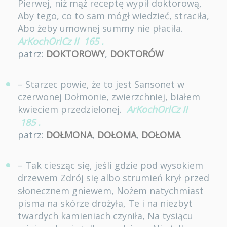
Pierwej, niż mąż receptę wypił doktorową,
Aby tego, co to sam mógł wiedzieć, straciła,
Abo żeby umownej summy nie płaciła.
ArKochOrlCz II
165
.
patrz:
DOKTOROWY
,
DOKTORÓW
– Starzec powie, że to jest Sansonet w
czerwonej Dołmonie, zwierzchniej, białem
kwieciem przedzielonej.
ArKochOrlCz II
185
.
patrz:
DOŁMONA
,
DOŁOMA
,
DOŁOMA
– Tak ciesząc się, jeśli gdzie pod wysokiem
drzewem Zdrój się albo strumień krył przed
słonecznem gniewem, Nożem natychmiast
pisma na skórze drożyła, Te i na niezbyt
twardych kamieniach czyniła, Na tysiącu