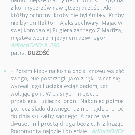
namocniejsze blachy bez trudności, Spycha
z koni rycerzów nawiętszej dużości. Ale
któżby ochotny, ktoby nie był śmiały, Ktoby
nie był on Hektor i Ajaks zuchwały, Mając w
swej kompaniej Rugiera zacnego Z Marfizą,
męstwa wzorem jedynem dziwnego?
ArKochOrlCz II
290
.
patrz:
DUŻOŚĆ
– Potem kiedy na konia chciał znowu wsieść
swego, Nie postrzegł, jako z ręku wnet się
wyrwał jego I ucieka wciąż pędem; ten
wołając goni, W ciasnych miejscach
przebiega i ucieczki broni. Nakoniec poimał
go, lecz śladu dawnego Już nie najdzie, choć
do dnia szukałby sądnego, A raczej we
dwuset mil prostą drogą będzie, Niż krążąc
Rodomonta najdzie i dojedzie.
ArKochOrlCz