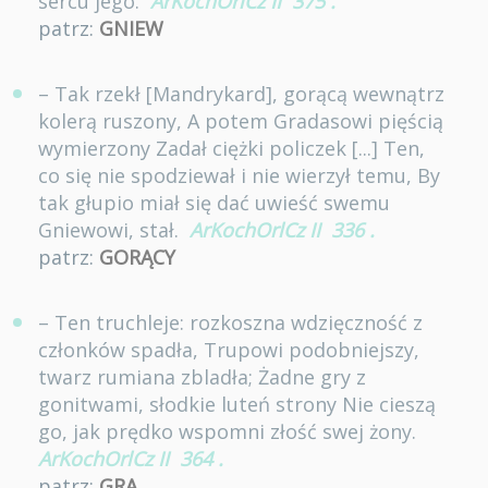
sercu jego.
ArKochOrlCz II
375
.
patrz:
GNIEW
– Tak rzekł [Mandrykard], gorącą wewnątrz
kolerą ruszony, A potem Gradasowi pięścią
wymierzony Zadał ciężki policzek [...] Ten,
co się nie spodziewał i nie wierzył temu, By
tak głupio miał się dać uwieść swemu
Gniewowi, stał.
ArKochOrlCz II
336
.
patrz:
GORĄCY
– Ten truchleje: rozkoszna wdzięczność z
członków spadła, Trupowi podobniejszy,
twarz rumiana zbladła; Żadne gry z
gonitwami, słodkie luteń strony Nie cieszą
go, jak prędko wspomni złość swej żony.
ArKochOrlCz II
364
.
patrz:
GRA