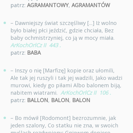
patrz:
AGRAMANTOWY
,
AGRAMANTÓW
– Dawniejszy świat szczęśliwy [...] Iż wolno
było białej płci jeździć, gdzie chciała, Bez
baby ochmistrzyniej, co ją w mocy miała.
ArKochOrlCz II
443
.
patrz:
BABA
– Inszy o nię [Marfizę] kopie oraz ułomili,
Ale tak jej ruszyli i tak jej wadzili, Jako wadzi
murowi, kiedy go piłami Albo balonem biją,
nabitem wiatrami.
ArKochOrlCz II
106
.
patrz:
BALLON
,
BALON
,
BALON
– Bo mówił [Rodomont] bezrozumnie, jak
jeden szalony, Co statku nie zna, w swoich
myślach rozdwojony; Gniewem dopiero