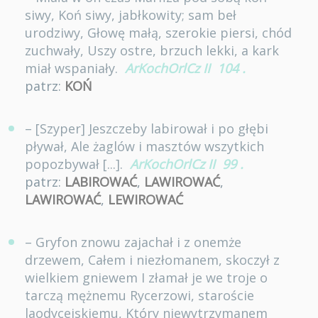
siwy, Koń siwy, jabłkowity; sam beł
urodziwy, Głowę małą, szerokie piersi, chód
zuchwały, Uszy ostre, brzuch lekki, a kark
miał wspaniały.
ArKochOrlCz II
104
.
patrz:
KOŃ
– [Szyper] Jeszczeby labirował i po głębi
pływał, Ale żaglów i masztów wszytkich
popozbywał [...].
ArKochOrlCz II
99
.
patrz:
LABIROWAĆ
,
LAWIROWAĆ
,
LAWIROWAĆ
,
LEWIROWAĆ
– Gryfon znowu zajachał i z onemże
drzewem, Całem i niezłomanem, skoczył z
wielkiem gniewem I złamał je we troje o
tarczą mężnemu Rycerzowi, staroście
laodycejskiemu, Który niewytrzymanem