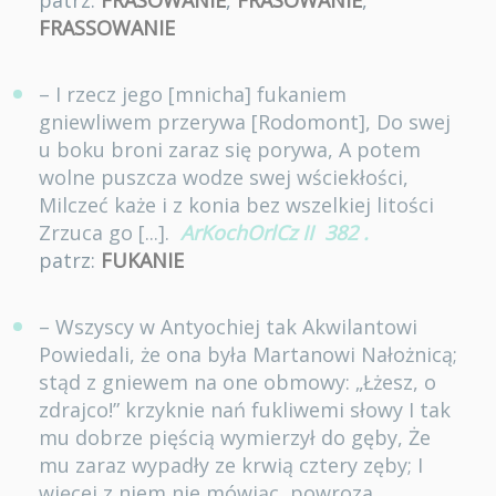
patrz:
FRASOWANIE
,
FRASOWANIE
,
FRASSOWANIE
– I rzecz jego [mnicha] fukaniem
gniewliwem przerywa [Rodomont], Do swej
u boku broni zaraz się porywa, A potem
wolne puszcza wodze swej wściekłości,
Milczeć każe i z konia bez wszelkiej litości
Zrzuca go [...].
ArKochOrlCz II
382
.
patrz:
FUKANIE
– Wszyscy w Antyochiej tak Akwilantowi
Powiedali, że ona była Martanowi Nałożnicą;
stąd z gniewem na one obmowy: „Łżesz, o
zdrajco!” krzyknie nań fukliwemi słowy I tak
mu dobrze pięścią wymierzył do gęby, Że
mu zaraz wypadły ze krwią cztery zęby; I
więcej z niem nie mówiąc, powroza