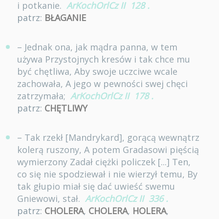
i potkanie.
ArKochOrlCz II
128
.
patrz:
BŁAGANIE
– Jednak ona, jak mądra panna, w tem
używa Przystojnych kresów i tak chce mu
być chętliwa, Aby swoje uczciwe wcale
zachowała, A jego w pewności swej chęci
zatrzymała;
ArKochOrlCz II
178
.
patrz:
CHĘTLIWY
– Tak rzekł [Mandrykard], gorącą wewnątrz
kolerą ruszony, A potem Gradasowi pięścią
wymierzony Zadał ciężki policzek [...] Ten,
co się nie spodziewał i nie wierzył temu, By
tak głupio miał się dać uwieść swemu
Gniewowi, stał.
ArKochOrlCz II
336
.
patrz:
CHOLERA
,
CHOLERA
,
HOLERA
,