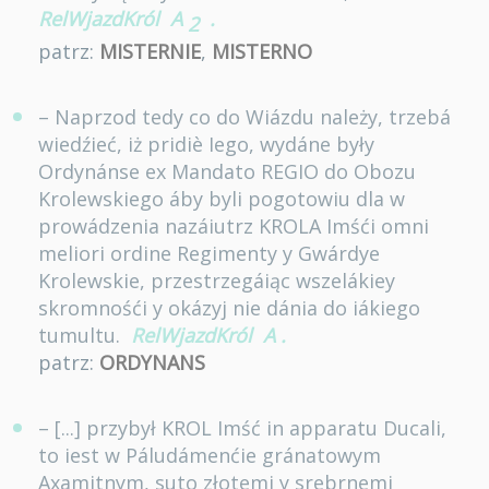
RelWjazdKról
A
.
2
patrz:
MISTERNIE
,
MISTERNO
– Naprzod tedy co do Wiázdu należy, trzebá
wiedźieć, iż pridiè Iego, wydáne były
Ordynánse ex Mandato REGIO do Obozu
Krolewskiego áby byli pogotowiu dla w
prowádzenia nazáiutrz KROLA Imśći omni
meliori ordine Regimenty y Gwárdye
Krolewskie, przestrzegáiąc wszelákiey
skromnośći y okázyj nie dánia do iákiego
tumultu.
RelWjazdKról
A
.
patrz:
ORDYNANS
– [...] przybył KROL Imść in apparatu Ducali,
to iest w Páludámenćie gránatowym
Axamitnym, suto złotemi y srebrnemi