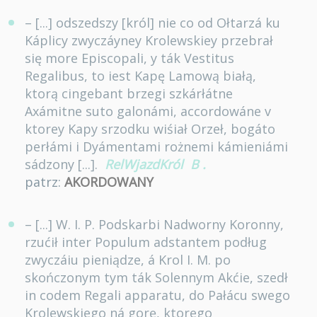
– [...] odszedszy [król] nie co od Ołtarzá ku
Káplicy zwyczáyney Krolewskiey przebrał
się more Episcopali, y ták Vestitus
Regalibus, to iest Kapę Lamową białą,
ktorą cingebant brzegi szkárłátne
Axámitne suto galonámi, accordowáne v
ktorey Kapy srzodku wiśiał Orzeł, bogáto
perłámi i Dyámentami rożnemi kámieniámi
sádzony [...].
RelWjazdKról
B
.
patrz:
AKORDOWANY
– [...] W. I. P. Podskarbi Nadworny Koronny,
rzućił inter Populum adstantem podług
zwyczáiu pieniądze, á Krol I. M. po
skończonym tym ták Solennym Akćie, szedł
in codem Regali apparatu, do Pałácu swego
Krolewskiego ná gorę, ktorego