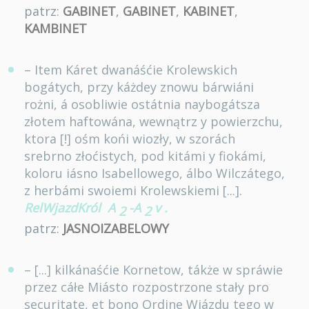
patrz:
GABINET
,
GABINET
,
KABINET
,
KAMBINET
– Item Káret dwanáśćie Krolewskich
bogátych, przy káżdey znowu bárwiáni
rożni, á osobliwie ostátnia naybogátsza
złotem haftowána, wewnątrz y powierzchu,
ktora [!] ośm końi wiozły, w szorách
srebrno złoćistych, pod kitámi y fiokámi,
koloru iásno Isabellowego, álbo Wilczátego,
z herbámi swoiemi Krolewskiemi [...].
RelWjazdKról
A
-A
v
.
2
2
patrz:
JASNOIZABELOWY
– [...] kilkánaśćie Kornetow, tákże w spráwie
przez cáłe Miásto rozpostrzone stały pro
securitate, et bono Ordine Wiázdu tego w