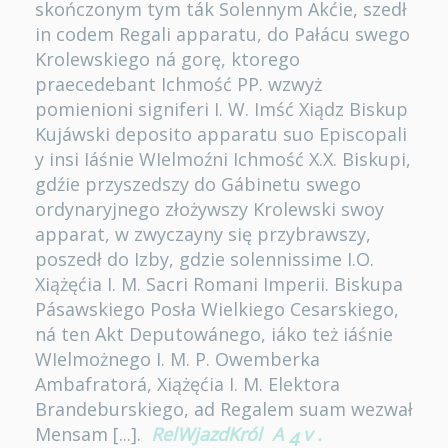
skończonym tym ták Solennym Akćie, szedł
in codem Regali apparatu, do Pałácu swego
Krolewskiego ná gorę, ktorego
praecedebant Ichmość PP. wzwyż
pomienioni signiferi I. W. Imść Xiądz Biskup
Kujáwski deposito apparatu suo Episcopali
y insi Iáśnie WIelmoźni Ichmość X.X. Biskupi,
gdźie przyszedszy do Gábinetu swego
ordynaryjnego złożywszy Krolewski swoy
apparat, w zwyczayny się przybrawszy,
poszedł do Izby, gdzie solennissime I.O.
Xiążęćia I. M. Sacri Romani Imperii. Biskupa
Pásawskiego Posła Wielkiego Cesarskiego,
ná ten Akt Deputowánego, iáko też iáśnie
WIelmożnego I. M. P. Owemberka
Ambafratorá, Xiążęćia I. M. Elektora
Brandeburskiego, ad Regalem suam wezwał
Mensam [...].
RelWjazdKról
A
v
.
4