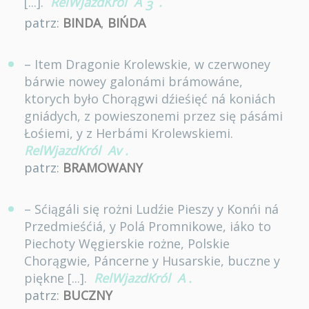
[...].
RelWjazdKról
A
.
3
patrz:
BINDA
,
BIŃDA
– Item Dragonie Krolewskie, w czerwoney
bárwie nowey galonámi brámowáne,
ktorych było Chorągwi dźieśięć ná koniách
gniádych, z powieszonemi przez się pásámi
Łośiemi, y z Herbámi Krolewskiemi.
RelWjazdKról
Av
.
patrz:
BRAMOWANY
– Sćiągáli się rożni Ludźie Pieszy y Konńi ná
Przedmieśćiá, y Polá Promnikowe, iáko to
Piechoty Węgierskie rożne, Polskie
Chorągwie, Páncerne y Husarskie, buczne y
piękne [...].
RelWjazdKról
A
.
patrz:
BUCZNY