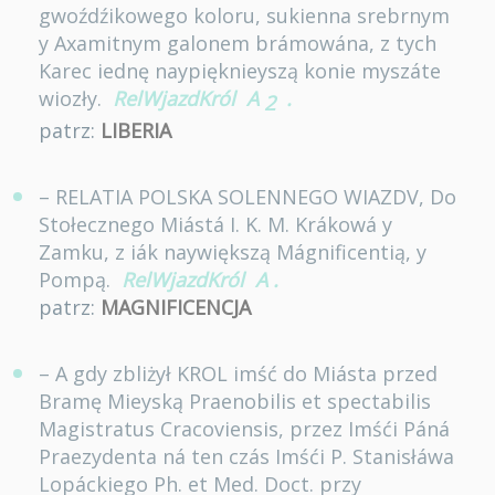
gwoźdźikowego koloru, sukienna srebrnym
y Axamitnym galonem brámowána, z tych
Karec iednę naypięknieyszą konie myszáte
wiozły.
RelWjazdKról
A
.
2
patrz:
LIBERIA
– RELATIA POLSKA SOLENNEGO WIAZDV, Do
Stołecznego Miástá I. K. M. Krákowá y
Zamku, z iák naywiększą Mágnificentią, y
Pompą.
RelWjazdKról
A
.
patrz:
MAGNIFICENCJA
– A gdy zbliżył KROL imść do Miásta przed
Bramę Mieyską Praenobilis et spectabilis
Magistratus Cracoviensis, przez Imśći Páná
Praezydenta ná ten czás Imśći P. Stanisłáwa
Lopáckiego Ph. et Med. Doct. przy