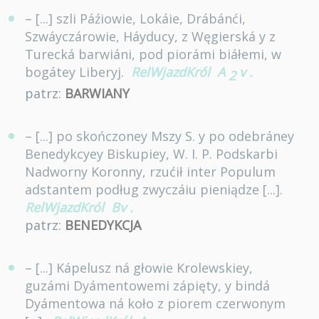
– [...] szli Páźiowie, Lokáie, Drábánći,
Szwáyczárowie, Háyducy, z Węgierská y z
Turecká barwiáni, pod piorámi biáłemi, w
bogátey Liberyj.
RelWjazdKról
A
v
.
2
patrz:
BARWIANY
– [...] po skończoney Mszy S. y po odebráney
Benedykcyey Biskupiey, W. I. P. Podskarbi
Nadworny Koronny, rzućił inter Populum
adstantem podług zwyczáiu pieniądze [...].
RelWjazdKról
Bv
.
patrz:
BENEDYKCJA
– [...] Kápelusz ná głowie Krolewskiey,
guzámi Dyámentowemi zápięty, y bindá
Dyámentowa ná koło z piorem czerwonym