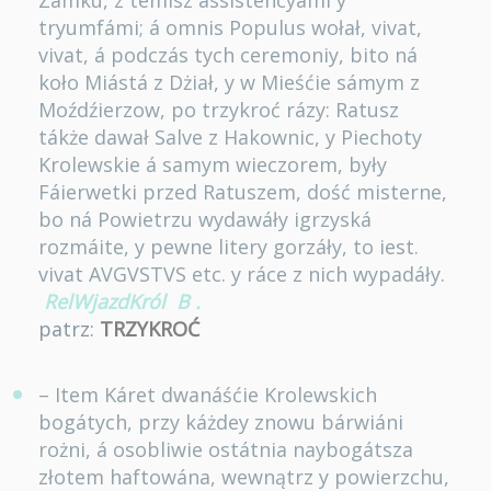
Zamku, z temisz ássistencyámi y
tryumfámi; á omnis Populus wołał, vivat,
vivat, á podczás tych ceremoniy, bito ná
koło Miástá z Dżiał, y w Mieśćie sámym z
Moźdźierzow, po trzykroć rázy: Ratusz
tákże dawał Salve z Hakownic, y Piechoty
Krolewskie á samym wieczorem, były
Fáierwetki przed Ratuszem, dość misterne,
bo ná Powietrzu wydawáły igrzyská
rozmáite, y pewne litery gorzáły, to iest.
vivat AVGVSTVS etc. y ráce z nich wypadáły.
RelWjazdKról
B
.
patrz:
TRZYKROĆ
– Item Káret dwanáśćie Krolewskich
bogátych, przy káżdey znowu bárwiáni
rożni, á osobliwie ostátnia naybogátsza
złotem haftowána, wewnątrz y powierzchu,