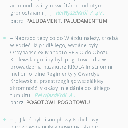
accomodowánym kwiátámi podbitym
gronostáiámi [...].
RelWjazdKról
A
v
.
4
patrz:
PALUDAMENT
,
PALUDAMENTUM
– Naprzod tedy co do Wiázdu należy, trzebá
wiedźieć, iż pridiè Iego, wydáne były
Ordynánse ex Mandato REGIO do Obozu
Krolewskiego áby byli pogotowiu dla w
prowádzenia nazáiutrz KROLA Imśći omni
meliori ordine Regimenty y Gwárdye
Krolewskie, przestrzegáiąc wszelákiey
skromnośći y okázyj nie dánia do iákiego
tumultu.
RelWjazdKról
A
.
patrz:
POGOTOWI
,
POGOTOWIU
– [...] koń był iásno płowy Isabellowy,
bárdzo wspániáły y powolny, stąpał