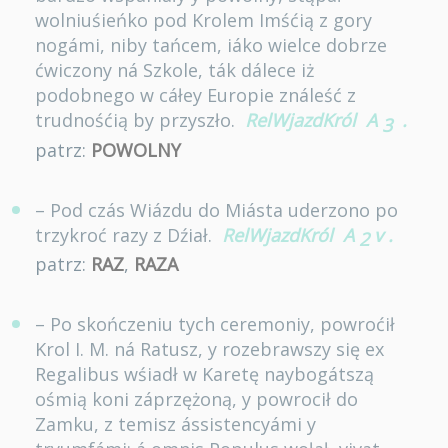
wolniuśieńko pod Krolem Imśćią z gory
nogámi, niby tańcem, iáko wielce dobrze
ćwiczony ná Szkole, ták dálece iż
podobnego w cáłey Europie ználeść z
trudnośćią by przyszło.
RelWjazdKról
A
.
3
patrz:
POWOLNY
– Pod czás Wiázdu do Miásta uderzono po
trzykroć razy z Dźiał.
RelWjazdKról
A
v
.
2
patrz:
RAZ
,
RAZA
– Po skończeniu tych ceremoniy, powroćił
Krol I. M. ná Ratusz, y rozebrawszy się ex
Regalibus wśiadł w Karetę naybogátszą
ośmią koni záprzężoną, y powrocił do
Zamku, z temisz ássistencyámi y