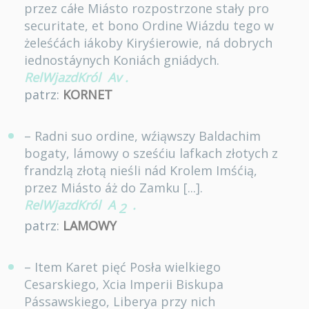
przez cáłe Miásto rozpostrzone stały pro
securitate, et bono Ordine Wiázdu tego w
żeleśćách iákoby Kiryśierowie, ná dobrych
iednostáynych Koniách gniádych.
RelWjazdKról
Av
.
patrz:
KORNET
– Radni suo ordine, wźiąwszy Baldachim
bogaty, lámowy o sześćiu lafkach złotych z
frandzlą złotą nieśli nád Krolem Imśćią,
przez Miásto áż do Zamku [...].
RelWjazdKról
A
.
2
patrz:
LAMOWY
– Item Karet pięć Posła wielkiego
Cesarskiego, Xcia Imperii Biskupa
Pássawskiego, Liberya przy nich