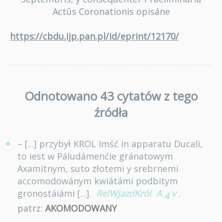
Actûs Coronationis opisáne
https://cbdu.ijp.pan.pl/id/eprint/12170/
Odnotowano 43 cytatów z tego
źródła
– [...] przybył KROL Imść in apparatu Ducali,
to iest w Páludámenćie gránatowym
Axamitnym, suto złotemi y srebrnemi
accomodowánym kwiátámi podbitym
gronostáiámi [...].
RelWjazdKról
A
v
.
4
patrz:
AKOMODOWANY