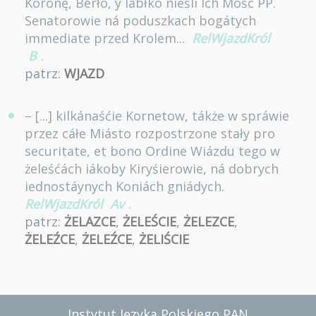
Koronę, Berło, y Iábłko nieśli Ich Mość PP.
Senatorowie ná poduszkach bogátych
immediate przed Krolem...
RelWjazdKról
B
.
patrz:
WJAZD
– [...] kilkánaśćie Kornetow, tákże w spráwie
przez cáłe Miásto rozpostrzone stały pro
securitate, et bono Ordine Wiázdu tego w
żeleśćách iákoby Kiryśierowie, ná dobrych
iednostáynych Koniách gniádych.
RelWjazdKról
Av
.
patrz:
ŻELAZCE
,
ŻELEŚCIE
,
ŻELEZCE
,
ŻELEŹCE
,
ŻELEŹCE
,
ŻELIŚCIE
Instytut Języka Polskiego PAN