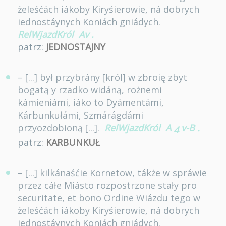
żeleśćách iákoby Kiryśierowie, ná dobrych
iednostáynych Koniách gniádych.
RelWjazdKról
Av
.
patrz:
JEDNOSTAJNY
– [...] był przybrány [król] w zbroię zbyt
bogatą y rzadko widáną, rożnemi
kámieniámi, iáko to Dyámentámi,
Kárbunkułámi, Szmárágdámi
przyozdobioną [...].
RelWjazdKról
A
v-B
.
4
patrz:
KARBUNKUŁ
– [...] kilkánaśćie Kornetow, tákże w spráwie
przez cáłe Miásto rozpostrzone stały pro
securitate, et bono Ordine Wiázdu tego w
żeleśćách iákoby Kiryśierowie, ná dobrych
iednostáynych Koniách gniádych.