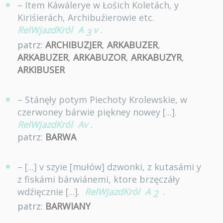
– Item Káwálerye w Łośich Koletách, y
Kiriśierách, Archibuźierowie etc.
RelWjazdKról
A
v
.
3
patrz:
ARCHIBUZJER
,
ARKABUZER
,
ARKABUZER
,
ARKABUZOR
,
ARKABUZYR
,
ARKIBUSER
– Stánęły potym Piechoty Krolewskie, w
czerwoney bárwie piękney nowey [...].
RelWjazdKról
Av
.
patrz:
BARWA
– [...] v szyie [mułów] dzwonki, z kutasámi y
z fiskámi bárwiánemi, ktore brzęczáły
wdźięcznie [...].
RelWjazdKról
A
.
2
patrz:
BARWIANY