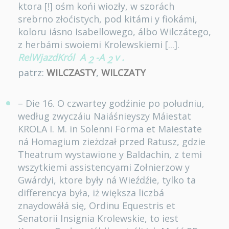
ktora [!] ośm końi wiozły, w szorách
srebrno złoćistych, pod kitámi y fiokámi,
koloru iásno Isabellowego, álbo Wilczátego,
z herbámi swoiemi Krolewskiemi [...].
RelWjazdKról
A
-A
v
.
2
2
patrz:
WILCZASTY
,
WILCZATY
– Die 16. O czwartey godźinie po południu,
według zwyczáiu Naiáśnieyszy Máiestat
KROLA I. M. in Solenni Forma et Maiestate
ná Homagium zieżdzał przed Ratusz, gdzie
Theatrum wystawione y Baldachin, z temi
wszytkiemi assistencyami Zołnierzow y
Gwárdyi, ktore były ná Wieźdźie, tylko ta
differencya była, iż większa liczbá
znaydowáłá się, Ordinu Equestris et
Senatorii Insignia Krolewskie, to iest