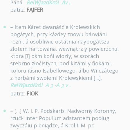
Páná.
RelWjazdKról
Av
.
patrz:
FAJFER
– Item Káret dwanáśćie Krolewskich
bogátych, przy káżdey znowu bárwiáni
rożni, á osobliwie ostátnia naybogátsza
złotem haftowána, wewnątrz y powierzchu,
ktora [!] ośm końi wiozły, w szorách
srebrno złoćistych, pod kitámi y fiokámi,
koloru iásno Isabellowego, álbo Wilczátego,
z herbámi swoiemi Krolewskiemi [...].
RelWjazdKról
A
-A
v
.
2
2
patrz:
FIOK
– [...] W. I. P. Podskarbi Nadworny Koronny,
rzućił inter Populum adstantem podług
zwyczáiu pieniądze, á Krol I. M. po