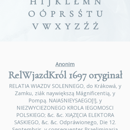
H
I
J
K
L
Ł
M
N
O
Ó
P
R
S
Ś
T
U
V
W
X
Y
Z
Ź
Ż
Anonim
RelWjazdKról 1697
oryginał
RELATIA WIAZDV SOLENNEGO, do Krákowá, y
Zamku, ziák naywiększą Mágnificentią, y
Pompą. NAIASNIEYSAEGO[!], y
NIEZWYCIEZONEGO KROLA IEGOMOSCI
POLSKIEGO; &c. &c. XIĄZĘCIA ELEKTORA
SASKIEGO, &c. &c. Odpráwionego, Die 12.
Septembris, y consequenter Praeliminaria