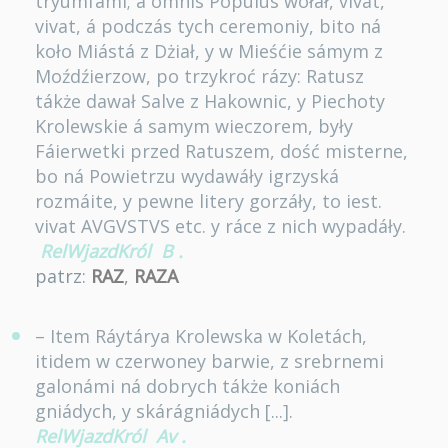
tryumfámi; á omnis Populus wołał, vivat,
vivat, á podczás tych ceremoniy, bito ná
koło Miástá z Dżiał, y w Mieśćie sámym z
Moźdźierzow, po trzykroć rázy: Ratusz
tákże dawał Salve z Hakownic, y Piechoty
Krolewskie á samym wieczorem, były
Fáierwetki przed Ratuszem, dość misterne,
bo ná Powietrzu wydawáły igrzyská
rozmáite, y pewne litery gorzáły, to iest.
vivat AVGVSTVS etc. y ráce z nich wypadáły.
RelWjazdKról
B
.
patrz:
RAZ
,
RAZA
– Item Ráytárya Krolewska w Koletách,
itidem w czerwoney barwie, z srebrnemi
galonámi ná dobrych tákże koniách
gniádych, y skárágniádych [...].
RelWjazdKról
Av
.