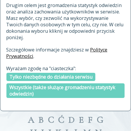
materiały archiwalne
Drugim celem jest gromadzenia statystyk odwiedzin
oraz analiza zachowania użytkowników w serwisie.
cytowanie
Masz wybór, czy zezwolić na wykorzystywanie
kontakt
Twoich danych osobowych w tym celu, czy nie. W celu
dokonania wyboru kliknij w odpowiedni przycisk
poniżej.
Szczegółowe informacje znajdziesz w
Polityce
Prywatności
.
przeszukaj także hasła w
Wyrażam zgodę na "ciasteczka":
indeksie
Tylko niezbędne do działania serwisu
a fronte
a tergo
Wszystkie (także służące gromadzeniu statystyk
odwiedzin)
A
B
C
Ć
D
E
F
G