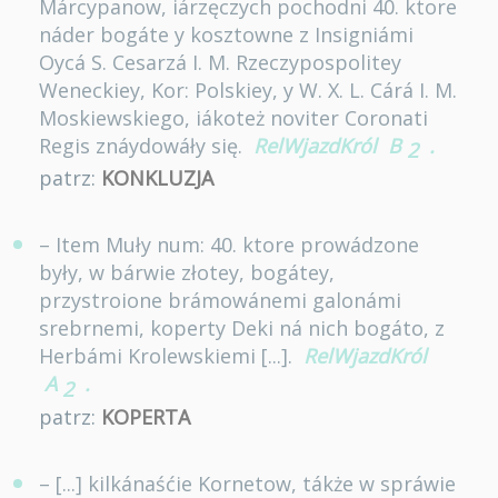
Márcypanow, iárzęczych pochodni 40. ktore
náder bogáte y kosztowne z Insigniámi
Oycá S. Cesarzá I. M. Rzeczypospolitey
Weneckiey, Kor: Polskiey, y W. X. L. Cárá I. M.
Moskiewskiego, iákoteż noviter Coronati
Regis znáydowáły się.
RelWjazdKról
B
.
2
patrz:
KONKLUZJA
– Item Muły num: 40. ktore prowádzone
były, w bárwie złotey, bogátey,
przystroione brámowánemi galonámi
srebrnemi, koperty Deki ná nich bogáto, z
Herbámi Krolewskiemi [...].
RelWjazdKról
A
.
2
patrz:
KOPERTA
– [...] kilkánaśćie Kornetow, tákże w spráwie