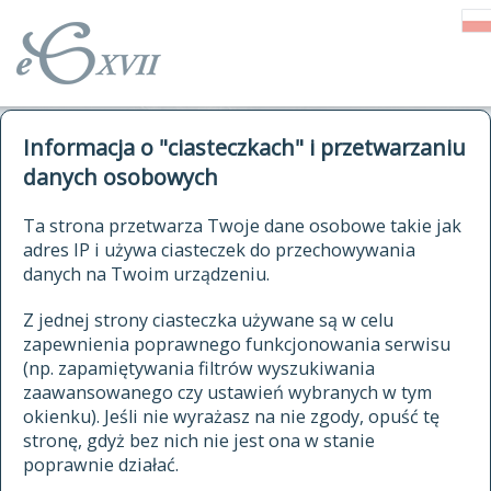
o Słowniku
Informacja o "ciasteczkach" i przetwarzaniu
autorzy Słownika
kwerendy
danych osobowych
jak cytować Słownik
historia
ELEKTRONICZNY SŁOWNIK
Ta strona przetwarza Twoje dane osobowe takie jak
publikacje
adres IP i używa ciasteczek do przechowywania
JĘZYKA POLSKIEGO
źródła
danych na Twoim urządzeniu.
XVII I XVIII WIEKU
autorzy tekstów źródłowych
Z jednej strony ciasteczka używane są w celu
zapewnienia poprawnego funkcjonowania serwisu
zasady opracowania
(np. zapamiętywania filtrów wyszukiwania
statystyki
zaawansowanego czy ustawień wybranych w tym
znajdź hasła
okienku). Jeśli nie wyrażasz na nie zgody, opuść tę
najnowsze hasła
stronę, gdyż bez nich nie jest ona w stanie
poprawnie działać.
zaczynające się od
ostatnio zmodyfikowane hasła