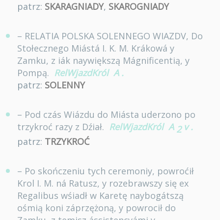
patrz:
SKARAGNIADY
,
SKAROGNIADY
– RELATIA POLSKA SOLENNEGO WIAZDV, Do
Stołecznego Miástá I. K. M. Krákowá y
Zamku, z iák naywiększą Mágnificentią, y
Pompą.
RelWjazdKról
A
.
patrz:
SOLENNY
– Pod czás Wiázdu do Miásta uderzono po
trzykroć razy z Dźiał.
RelWjazdKról
A
v
.
2
patrz:
TRZYKROĆ
– Po skończeniu tych ceremoniy, powroćił
Krol I. M. ná Ratusz, y rozebrawszy się ex
Regalibus wśiadł w Karetę naybogátszą
ośmią koni záprzężoną, y powrocił do