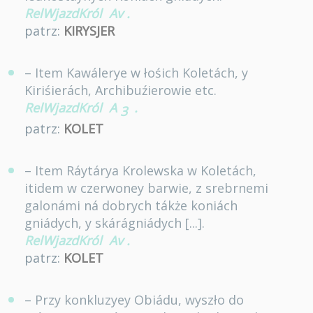
RelWjazdKról
Av
.
patrz:
KIRYSJER
– Item Kawálerye w łośich Koletách, y
Kiriśierách, Archibuźierowie etc.
RelWjazdKról
A
.
3
patrz:
KOLET
– Item Ráytárya Krolewska w Koletách,
itidem w czerwoney barwie, z srebrnemi
galonámi ná dobrych tákże koniách
gniádych, y skárágniádych [...].
RelWjazdKról
Av
.
patrz:
KOLET
– Przy konkluzyey Obiádu, wyszło do