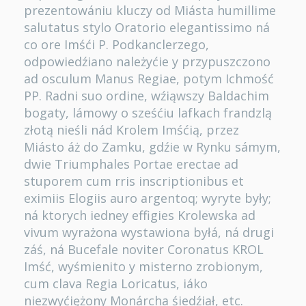
prezentowániu kluczy od Miásta humillime
salutatus stylo Oratorio elegantissimo ná
co ore Imśći P. Podkanclerzego,
odpowiedźiano należyćie y przypuszczono
ad osculum Manus Regiae, potym Ichmość
PP. Radni suo ordine, wźiąwszy Baldachim
bogaty, lámowy o sześćiu lafkach frandzlą
złotą nieśli nád Krolem Imśćią, przez
Miásto áż do Zamku, gdźie w Rynku sámym,
dwie Triumphales Portae erectae ad
stuporem cum rris inscriptionibus et
eximiis Elogiis auro argentoq; wyryte były;
ná ktorych iedney effigies Krolewska ad
vivum wyrażona wystawiona byłá, ná drugi
záś, ná Bucefale noviter Coronatus KROL
Imść, wyśmienito y misterno zrobionym,
cum clava Regia Loricatus, iáko
niezwyćiężony Monárcha śiedźiał, etc.