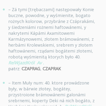
– Zá tymi [trębaczami] następowały Konie
buczne, powodne, y wyśmienite, bogato
rożnych kolorow, przybráne z Czáprakámi,
y śiedzeniámi rożnemi haftowánemi, y
nakrytemi Kápámi Axamitowemi
Karmázynowemi, złotem brámowánemi, z
herbámi Krolewskiemi, srebrem y złotem
haftowánemi, rządami bogátemi złotemi,
robotą wyśmienitą ktorych było 40.
RelWjazdKról
Av
.
patrz:
CZAPRAG
,
CZAPRAK
– Item Muły num: 40. ktore prowádzone
były, w bárwie złotey, bogátey,
przystroione brámowánemi galonámi
srebrnemi, koperty Deki ná nich bogáto, z