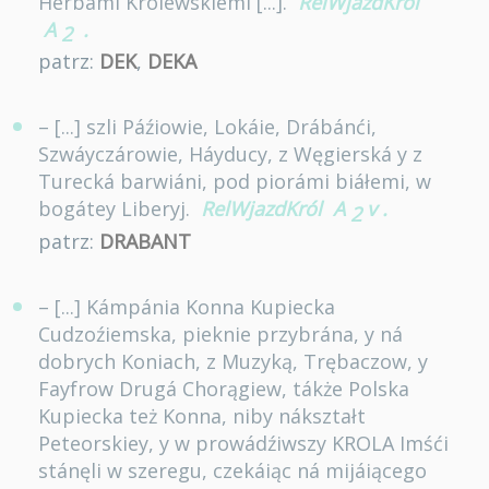
Herbámi Krolewskiemi [...].
RelWjazdKról
A
.
2
patrz:
DEK
,
DEKA
– [...] szli Páźiowie, Lokáie, Drábánći,
Szwáyczárowie, Háyducy, z Węgierská y z
Turecká barwiáni, pod piorámi biáłemi, w
bogátey Liberyj.
RelWjazdKról
A
v
.
2
patrz:
DRABANT
– [...] Kámpánia Konna Kupiecka
Cudzoźiemska, pieknie przybrána, y ná
dobrych Koniach, z Muzyką, Trębaczow, y
Fayfrow Drugá Chorągiew, tákże Polska
Kupiecka też Konna, niby nákształt
Peteorskiey, y w prowádźiwszy KROLA Imśći
stánęli w szeregu, czekáiąc ná mijáiącego