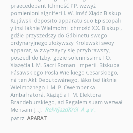
praecedebant Ichmość PP. wzwyż
pomienioni signiferi I. W. Imść Xiądz Biskup
Kujáwski deposito apparatu suo Episcopali
y insi Iáśnie WIelmoźni Ichmość X.X. Biskupi,
gdźie przyszedszy do Gábinetu swego
ordynaryjnego złożywszy Krolewski swoy
apparat, w zwyczayny się przybrawszy,
poszedł do Izby, gdzie solennissime I.O.
Xiążęćia I. M. Sacri Romani Imperii. Biskupa
Pásawskiego Posła Wielkiego Cesarskiego,
ná ten Akt Deputowánego, iáko też iáśnie
WIelmożnego I. M. P. Owemberka
Ambafratorá, Xiążęćia I. M. Elektora
Brandeburskiego, ad Regalem suam wezwał
Mensam [...].
RelWjazdKról
A
v
.
4
patrz:
APARAT