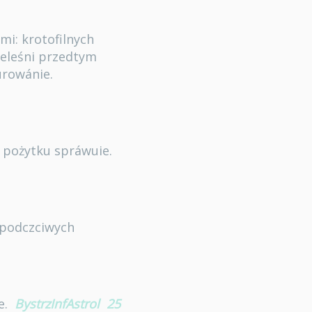
mi: krotofilnych
ieleśni przedtym
urowánie.
 pożytku spráwuie.
epodczciwych
e.
BystrzInfAstrol
25