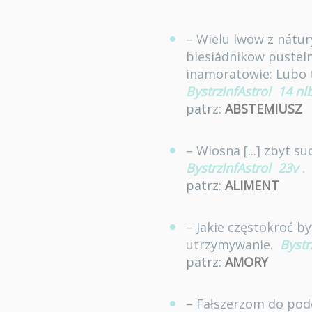
– Wielu lwow z nátur
biesiádnikow pusteln
inamoratowie: Lubo t
BystrzInfAstrol
14 nlb
patrz:
ABSTEMIUSZ
– Wiosna [...] zbyt 
BystrzInfAstrol
23v
.
patrz:
ALIMENT
– Jakie częstokroć 
utrzymywanie.
Bystr
patrz:
AMORY
– Fałszerzom do po