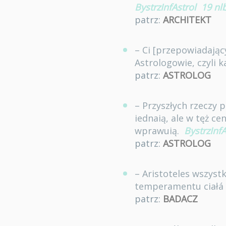
BystrzInfAstrol
19 nl
patrz:
ARCHITEKT
– Ci [przepowiadający
Astrologowie, czyli k
patrz:
ASTROLOG
– Przyszłych rzeczy 
iednaią, ale w tęż 
wprawuią.
BystrzInfA
patrz:
ASTROLOG
– Aristoteles wszystk
temperamentu ciałá lu
patrz:
BADACZ