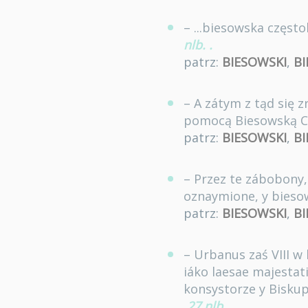
– ...biesowska częst
nlb.
.
patrz:
BIESOWSKI
,
BI
– A zátym z tąd się z
pomocą Biesowską Cz
patrz:
BIESOWSKI
,
BI
– Przez te zábobony, 
oznaymione, y bies
patrz:
BIESOWSKI
,
BI
– Urbanus zaś VIII w 
iáko laesae majestat
konsystorze y Biskup
27 nlb.
.