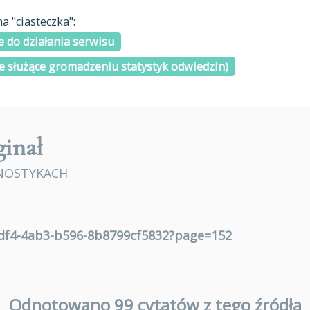
materiały arch
 "ciasteczka":
H
I
J
K
L
Ł
M
N
O
Ó
P
cytowanie
R
S
Ś
 do działania serwisu
kontakt
e służące gromadzeniu statystyk odwiedzin)
inał
NOSTYKACH
9df4-4ab3-b596-8b8799cf5832?page=152
Odnotowano 99 cytatów z tego źródła