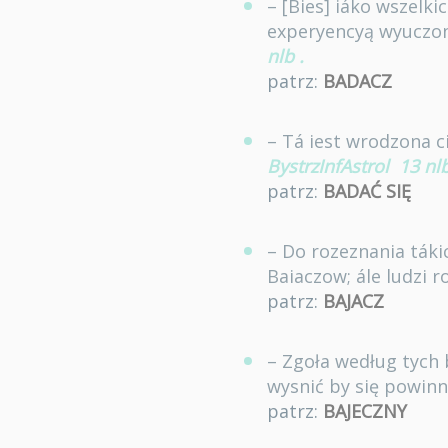
– [Bies] iáko wszelki
experyencyą wyuczon
nlb
.
patrz:
BADACZ
– Tá iest wrodzona c
BystrzInfAstrol
13 nlb
patrz:
BADAĆ SIĘ
– Do rozeznania táki
Baiaczow; ále ludzi 
patrz:
BAJACZ
– Zgoła według tych 
wysnić by się powinn
patrz:
BAJECZNY