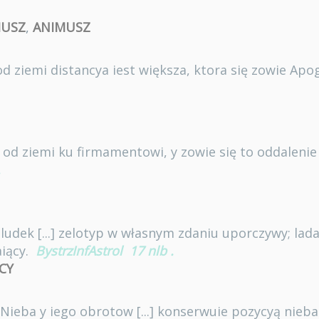
MUSZ
,
ANIMUSZ
d ziemi distancya iest większa, ktora się zowie Ap
ię od ziemi ku firmamentowi, y zowie się to oddalen
.
dludek [...] zelotyp w własnym zdaniu uporczywy; la
iący.
BystrzInfAstrol
17 nlb
.
CY
Nieba y iego obrotow [...] konserwuie pozycyą nieba