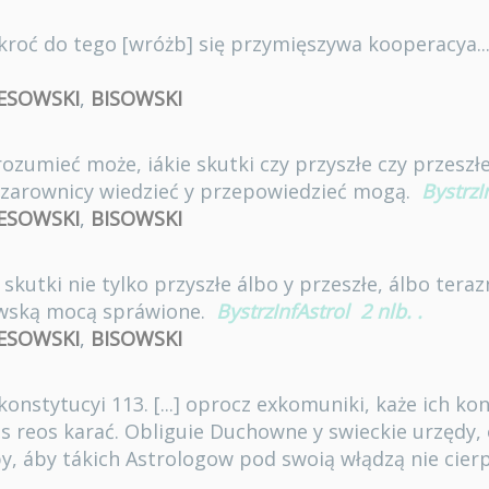
okroć do tego [wróżb] się przymięszywa kooperacya..
ESOWSKI
,
BISOWSKI
rozumieć może, iákie skutki czy przyszłe czy przeszłe
arownicy wiedzieć y przepowiedzieć mogą.
BystrzI
ESOWSKI
,
BISOWSKI
skutki nie tylko przyszłe álbo y przeszłe, álbo tera
owską mocą spráwione.
BystrzInfAstrol
2 nlb.
.
ESOWSKI
,
BISOWSKI
konstytucyi 113. [...] oprocz exkomuniki, każe ich ko
is reos karać. Obliguie Duchowne y swieckie urzędy,
y, áby tákich Astrologow pod swoią włądzą nie cierp