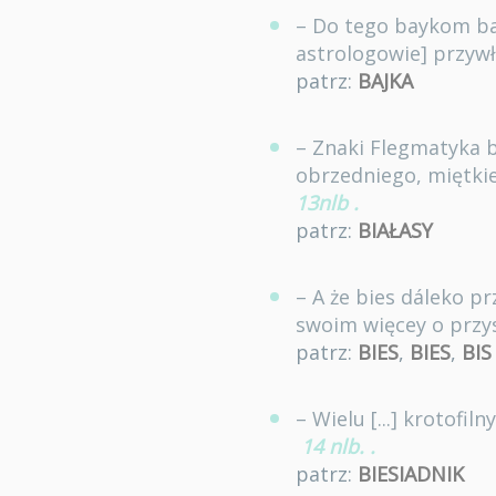
– Do tego baykom ba
astrologowie] przywł
patrz:
BAJKA
– Znaki Flegmatyka b
obrzedniego, miętkieg
13nlb
.
patrz:
BIAŁASY
– A że bies dáleko p
swoim więcey o przy
patrz:
BIES
,
BIES
,
BIS
– Wielu [...] krotofi
14 nlb.
.
patrz:
BIESIADNIK