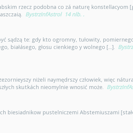
bskim rzecz podobna co zá naturę konstellacyom [
aszczaią.
BystrzInfAstrol
14 nlb.
.
yć sądzą te: gdy kto ogromny, tułowity, pomierneg
o, białásego, głosu cienkiego y wolnego [...].
Bystrz
rzezornieyszy niżeli naymędrszy człowiek, więc nát
szłych skutkách nieomylnie wnosić może.
BystrzInfA
lnych biesiadnikow pustelniczemi Abstemiuszami [stał