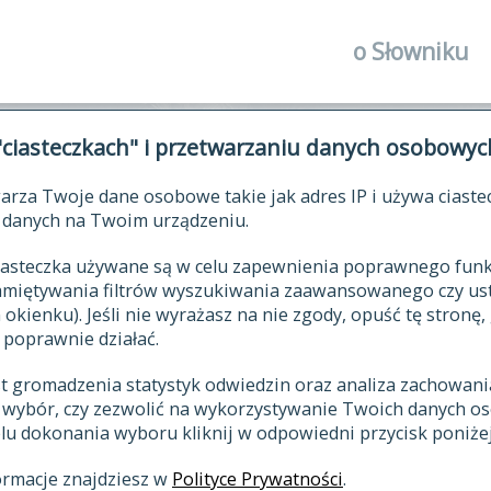
o Słowniku
autorzy Słown
"ciasteczkach" i przetwarzaniu danych osobowyc
historia
arza Twoje dane osobowe takie jak adres IP i używa ciaste
publikacje
ŁOWNIK JĘZYKA POLSKIEGO XV
danych na Twoim urządzeniu.
źródła
 ciasteczka używane są w celu zapewnienia poprawnego fu
autorzy tekst
pamiętywania filtrów wyszukiwania zaawansowanego czy us
zasady opraco
kienku). Jeśli nie wyrażasz na nie zgody, opuść tę stronę, 
 poprawnie działać.
statystyki
st gromadzenia statystyk odwiedzin oraz analiza zachowan
najnowsze has
z wybór, czy zezwolić na wykorzystywanie Twoich danych 
eksie
ostatnio zmod
celu dokonania wyboru kliknij w odpowiedni przycisk poniżej
hasła
ormacje znajdziesz w
Polityce Prywatności
.