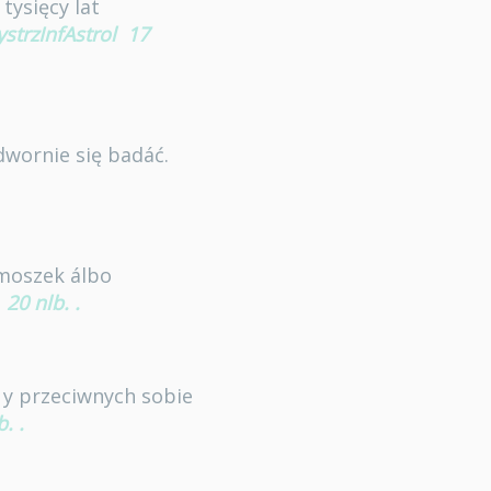
tysięcy lat
ystrzInfAstrol
17
dwornie się badáć.
kmoszek álbo
20 nlb.
.
 y przeciwnych sobie
b.
.