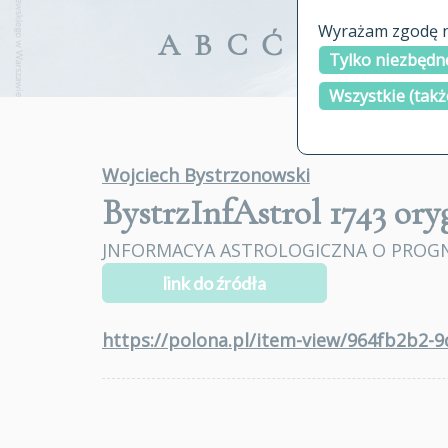
Wyrażam zgodę na
A
B
C
Ć
D
E
F
G
Tylko niezbędne
Wszystkie (takż
Wojciech Bystrzonowski
BystrzInfAstrol 1743
oryg
JNFORMACYA ASTROLOGICZNA O PROG
link do źródła
https://polona.pl/item-view/964fb2b2-