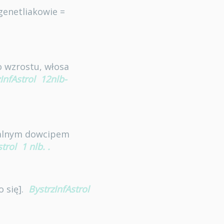
genetliakowie =
o wzrostu, włosa
InfAstrol
12nlb-
uralnym dowcipem
strol
1 nlb.
.
o się].
BystrzInfAstrol