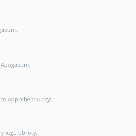
ogaeum.
ie Apogaeum.
daco apprehenduiący;
 y iego obroty.