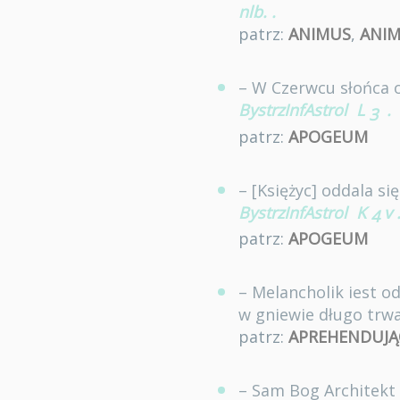
nlb.
.
patrz:
ANIMUS
,
ANI
– W Czerwcu słońca o
BystrzInfAstrol
L
.
3
patrz:
APOGEUM
– [Księżyc] oddala s
BystrzInfAstrol
K
v
4
patrz:
APOGEUM
– Melancholik iest o
w gniewie długo trwa
patrz:
APREHENDUJĄ
– Sam Bog Architekt 