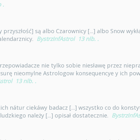
b
.
 przyszłość] są albo Czarownicy [...] albo Snow wykł
alendarznicy.
BystrzInfAstrol
13 nlb.
.
przepowiadacze nie tylko sobie niesławę przez niep
censurę nieomylne Astrologow konsequencye y ich po
strol
13 nlb.
.
ich nátur ciekáwy badacz [...] wszystko co do konsty
dzkiego należy [...] opisał dostatecznie.
BystrzInfAs