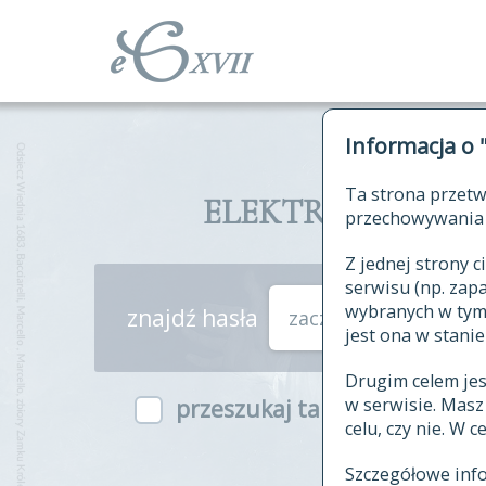
Informacja o 
Ta strona przetw
ELEKTRONICZNY S
przechowywania 
Z jednej strony
serwisu (np. za
wybranych w tym o
znajdź hasła
zaczynające się od
jest ona w stanie
Drugim celem je
w serwisie. Mas
przeszukaj także hasła w ind
celu, czy nie. W 
Szczegółowe inf