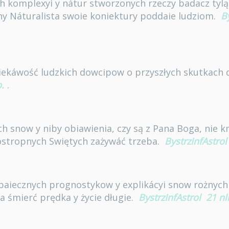
ch komplexyi y nátur stworzonych rzeczy badacz tylą 
y Náturalista swoie koniektury poddaie ludziom.
B
iekáwość ludzkich dowcipow o przyszłych skutkach 
.
.
ch snow y niby obiawienia, czy są z Pana Boga, nie 
rostropnych Swiętych zażywáć trzeba.
BystrzInfAstrol
baiecznych prognostykow y explikácyi snow rożnych
a śmierć prędka y życie długie.
BystrzInfAstrol
21 nl