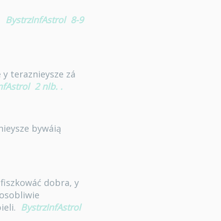
.
BystrzInfAstrol
8-9
 y teraznieysze zá
nfAstrol
2 nlb.
.
znieysze bywáią
nfiszkowáć dobra, y
 osobliwie
ieli.
BystrzInfAstrol