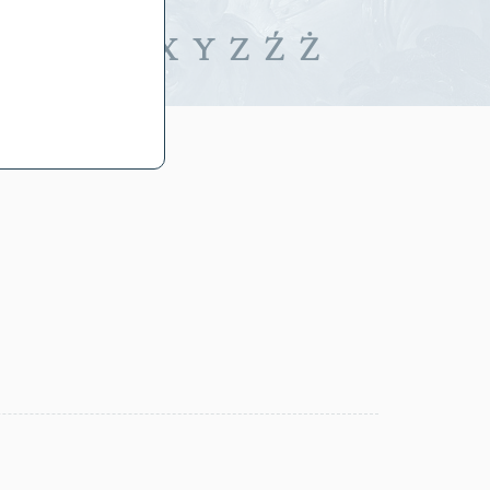
iwalne
T
U
V
W
X
Y
Z
Ź
Ż