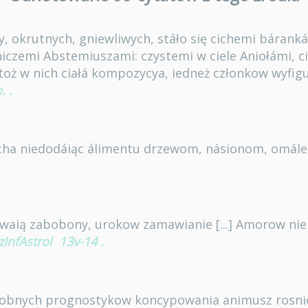
y, okrutnych, gniewliwych, stáło się cichemi báranká
iczemi Abstemiuszami: czystemi w ciele Aniołámi, c
oż w nich ciałá kompozycya, iedneż członkow wyfig
.
.
sucha niedodáiąc álimentu drzewom, násionom, omále
bywaią zabobony, urokow zamawianie [...] Amorow ni
zInfAstrol
13v-14
.
dobnych prognostykow koncypowania animusz rosni