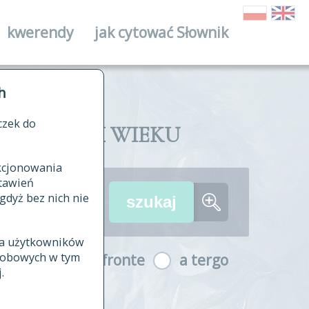
kwerendy
jak cytować Słownik
ika
h
czek do
II I XVIII WIEKU
nkcjonowania
ów źródłowych
tawień
wania
gdyż bez nich nie
ia użytkowników
ła
osobowych w tym
a fronte
a tergo
yfikowane
.