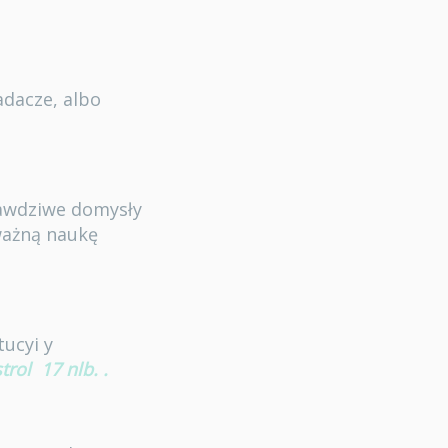
adacze, albo
rawdziwe domysły
ważną naukę
tucyi y
trol
17 nlb.
.