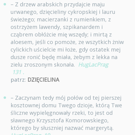
– Z drzew arabskich przydajcie maju
urwanego, dzięcieliny cykropskiej i lauru
świeżego; macierzanki z rumienkiem, z
ostrzyżem lawendy, szpikanardem i
cząbrem obłóżcie mię wszędy; i mirtą z
aloesem, jeśli co pomoże, ze wszytkich żniw
cylickich uścielcie mi łoże, gdy ostatek mej
dusze ronić będę miała, żebym z lekka na
zielu zroszonym skonała.
HugLacPrag
131
.
patrz:
DZIĘCIELINA
– Zaczynam tedy mój połów od tej pierszej
kosztownej domu Twego dzioje, którą Twe
śliczne wypielęgnowały rzeki, to jest od
sławnego Krzysztofa Komorowskiego,
którego by słuszniej nazwać margerytą.