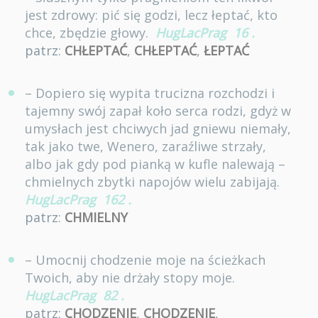
jest zdrowy: pić się godzi, lecz łeptać, kto
chce, zbędzie głowy.
HugLacPrag
16
.
patrz:
CHŁEPTAĆ
,
CHŁEPTAĆ
,
ŁEPTAĆ
– Dopiero się wypita trucizna rozchodzi i
tajemny swój zapał koło serca rodzi, gdyż w
umysłach jest chciwych jad gniewu niemały,
tak jako twe, Wenero, zaraźliwe strzały,
albo jak gdy pod pianką w kufle nalewają –
chmielnych zbytki napojów wielu zabijają.
HugLacPrag
162
.
patrz:
CHMIELNY
– Umocnij chodzenie moje na ścieżkach
Twoich, aby nie drżały stopy moje.
HugLacPrag
82
.
patrz:
CHODZENIE
,
CHODZENIE
,