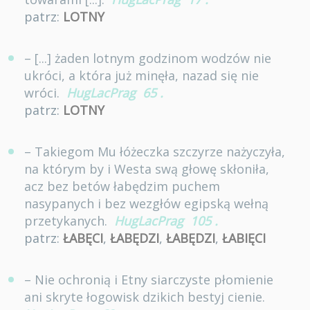
patrz:
LOTNY
– [...] żaden lotnym godzinom wodzów nie
ukróci, a która już minęła, nazad się nie
wróci.
HugLacPrag
65
.
patrz:
LOTNY
– Takiegom Mu łóżeczka szczyrze nażyczyła,
na którym by i Westa swą głowę skłoniła,
acz bez betów łabędzim puchem
nasypanych i bez wezgłów egipską wełną
przetykanych.
HugLacPrag
105
.
patrz:
ŁABĘCI
,
ŁABĘDZI
,
ŁABĘDZI
,
ŁABIĘCI
– Nie ochronią i Etny siarczyste płomienie
ani skryte łogowisk dzikich bestyj cienie.