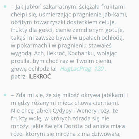
– Jak jabłoń szkarłatnymi ściężała fruktami
chełpi się, uśmierzając pragnienie jabłkami,
obfitym towarzyszki dostatkiem celuje,
frukty dla gości, cienie zemdlonym gotuje,
takąś mi zawsze bywał w upałach ochłodą,
w pokarmach i w pragnieniu stawałeś
wygodą. Ach, ilekroć, Kochanku, wołając
prosiła, bym choć raz w Twoim cieniu
głowę ochłodziła!
HugLacPrag
120
.
patrz:
ILEKROĆ
– Zda mi się, że się miłość okrywa jabłkami i
między różanymi miecz chowa cierniami.
Nie chcę jabłek Cydypy i Wenery roży, te
frukty wolę, w których zdrada się nie
mnoży: jakie święta Dorota od anioła miała
róże, którym się mroźna zima dziwowała;