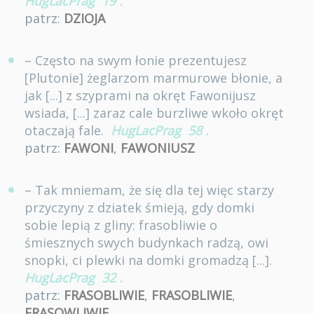
HugLacPrag
19
.
patrz:
DZIOJA
– Często na swym łonie prezentujesz
[Plutonie] żeglarzom marmurowe błonie, a
jak [...] z szyprami na okręt Fawonijusz
wsiada, [...] zaraz cale burzliwe wkoło okręt
otaczają fale.
HugLacPrag
58
.
patrz:
FAWONI
,
FAWONIUSZ
– Tak mniemam, że się dla tej więc starzy
przyczyny z dziatek śmieją, gdy domki
sobie lepią z gliny: frasobliwie o
śmiesznych swych budynkach radzą, owi
snopki, ci plewki na domki gromadzą [...].
HugLacPrag
32
.
patrz:
FRASOBLIWIE
,
FRASOBLIWIE
,
FRASOWLIWIE