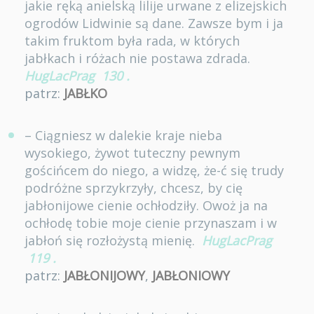
jakie ręką anielską lilije urwane z elizejskich
ogrodów Lidwinie są dane. Zawsze bym i ja
takim fruktom była rada, w których
jabłkach i różach nie postawa zdrada.
HugLacPrag
130
.
patrz:
JABŁKO
– Ciągniesz w dalekie kraje nieba
wysokiego, żywot tuteczny pewnym
gościńcem do niego, a widzę, że-ć się trudy
podróżne sprzykrzyły, chcesz, by cię
jabłonijowe cienie ochłodziły. Owoż ja na
ochłodę tobie moje cienie przynaszam i w
jabłoń się rozłożystą mienię.
HugLacPrag
119
.
patrz:
JABŁONIJOWY
,
JABŁONIOWY