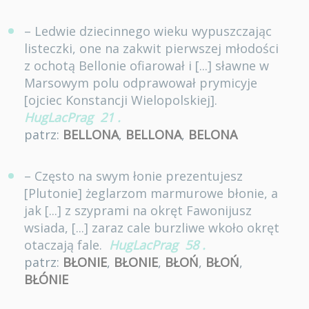
– Ledwie dziecinnego wieku wypuszczając
listeczki, one na zakwit pierwszej młodości
z ochotą Bellonie ofiarował i [...] sławne w
Marsowym polu odprawował prymicyje
[ojciec Konstancji Wielopolskiej].
HugLacPrag
21
.
patrz:
BELLONA
,
BELLONA
,
BELONA
– Często na swym łonie prezentujesz
[Plutonie] żeglarzom marmurowe błonie, a
jak [...] z szyprami na okręt Fawonijusz
wsiada, [...] zaraz cale burzliwe wkoło okręt
otaczają fale.
HugLacPrag
58
.
patrz:
BŁONIE
,
BŁONIE
,
BŁOŃ
,
BŁOŃ
,
BŁÓNIE