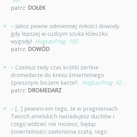
89
.
patrz:
DOŁEK
– Jakoż pewne odmiennej miłości dowody,
gdy lepszej w cudzym szuka łóżeczku
wygody!
HugLacPrag
105
.
patrz:
DOWÓD
– Czemuż tedy czas krótki żartkie
dromedarze do kresu śmiertelnego
śpiesznym biczem karze?.
HugLacPrag
42
.
patrz:
DROMEDARZ
– [...] pewien-em tego, że w pragnieniach
Twoich anielskich naśladujesz duchów i
czego widzieć nie możesz, będąc
śmiertelności zasłoniona szatą, tego