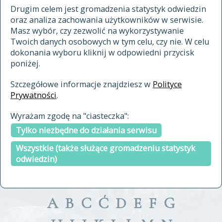
materiały archiwalne
Drugim celem jest gromadzenia statystyk odwiedzin
oraz analiza zachowania użytkowników w serwisie.
cytowanie
Masz wybór, czy zezwolić na wykorzystywanie
kontakt
Twoich danych osobowych w tym celu, czy nie. W celu
dokonania wyboru kliknij w odpowiedni przycisk
poniżej.
Szczegółowe informacje znajdziesz w
Polityce
Prywatności
.
przeszukaj także hasła w
Wyrażam zgodę na "ciasteczka":
indeksie
Tylko niezbędne do działania serwisu
a fronte
a tergo
Wszystkie (także służące gromadzeniu statystyk
odwiedzin)
A
B
C
Ć
D
E
F
G