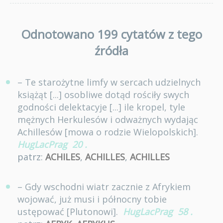
Odnotowano 199 cytatów z tego
źródła
– Te starożytne limfy w sercach udzielnych
książąt [...] osobliwe dotąd rościły swych
godności delektacyje [...] ile kropel, tyle
mężnych Herkulesów i odważnych wydając
Achillesów [mowa o rodzie Wielopolskich].
HugLacPrag
20
.
patrz:
ACHILES
,
ACHILLES
,
ACHILLES
– Gdy wschodni wiatr zacznie z Afrykiem
wojować, już musi i północny tobie
ustępować [Plutonowi].
HugLacPrag
58
.