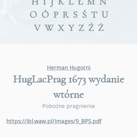
H
I
J
K
L
Ł
M
N
O
Ó
P
R
S
Ś
T
U
V
W
X
Y
Z
Ź
Ż
Herman Hugo(n)
HugLacPrag 1673
wydanie
wtórne
Pobożne pragnienia
https://ibl.waw.pl/images/9_BPS.pdf