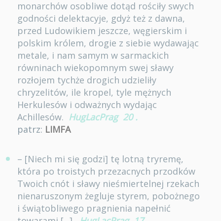
monarchów osobliwe dotąd rościły swych
godności delektacyje, gdyż też z dawna,
przed Ludowikiem jeszcze, węgierskim i
polskim królem, drogie z siebie wydawając
metale, i nam samym w sarmackich
równinach wiekopomnym swej sławy
rozłojem tychże drogich udzieliły
chryzelitów, ile kropel, tyle mężnych
Herkulesów i odważnych wydając
Achillesów.
HugLacPrag
20
.
patrz:
LIMFA
– [Niech mi się godzi] tę lotną tryremę,
która po troistych przezacnych przodków
Twoich cnót i sławy nieśmiertelnej rzekach
nienaruszonym żegluje styrem, pobożnego
i świątobliwego pragnienia napełnić
towarami [...].
HugLacPrag
17
.