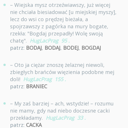
– Wiejska mysz otrzeźwiawszy, już więcej
nie chciała biesiadować [u miejskiej myszy],
lecz do wsi co prędzej bieżała, a
spojrzawszy z pagórka na mury bogate,
rzekła: "Bogdaj przepadły! Wolę swoją
chatę".
HugLacPrag
95
.
patrz:
BODAJ
,
BODAJ
,
BODEJ
,
BOGDAJ
– Oto ja ciężar znoszę żelaznej niewoli,
zbiegłych brańców więzienia podobne mej
doli!
HugLacPrag
155
.
patrz:
BRANIEC
– My zaś barziej – ach, wstydzie! – rozumu
nie mamy, gdy nad niebo doczesne cacki
przekładamy.
HugLacPrag
33
.
patrz:
CACKA