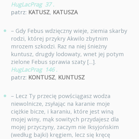
HugLacPrag
37
.
patrz:
KATUSZ
,
KATUSZA
– Gdy Febus wdzięczny wieje, ziemia skarby
rodzi, której przykry Akwilo zbytnim
mrozem szkodzi. Raz na niej śnieżny
kuntusz, drugdy lodowaty, wnet jej potym
zielone Febus sprawia szaty [...].
HugLacPrag
146
.
patrz:
KONTUSZ
,
KUNTUSZ
– Lecz Ty przecię powściągasz wodza
niewolnicze, zsyłając na karanie moje
ciężkie bicze, i karaniu, które jest winą
mojej winy, mąk sowitych przydajesz dla
mojej przyczyny, zaczym nie Iksyjońskim
(według bajki) kręgiem, lecz się kręcę