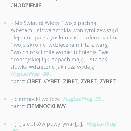
CHODZIENIE
– Me Światło! Włosy Twoje pachną
zybetami, głowa zmokła wonnymi zewsząd
olejkami, palestyńskim zaś nardem pachną
Twoje skronie, wdzięczna mirta z warg
Twoich rości miłe wonie; tchnienia Twe
orontejskiej łąki zapach mają, usta zaś
słówka wdzięczne jak różą wydają.
HugLacPrag
99
.
patrz:
CIBET
,
CYBET
,
ZIBET
,
ZYBET
,
ZYBET
– ciemnockliwe łoże
HugLacPrag
36
.
patrz:
CIEMNOCKLIWY
– [...] z dołków powyrywał [...].
HugLacPrag