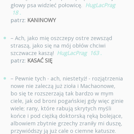
głowy psa widzieć połowicę.
HugLacPrag
18
.
patrz:
KANINOWY
– Ach, jako mię oszczepy ostre zewsząd
straszą, jako się na mój obłów chciwi
szczwacze kaszą!
HugLacPrag
163
.
patrz:
KASAĆ SIĘ
– Pewnie tych - ach, niestetyż! - rozjątrzenia
nowe nie zaleczą już zioła i Machaonowe,
bo się te rozszerzają tak bardzo w mym
ciele, jak od broni pogańskiej gdy więc ginie
wiele; rany, które rabują skrytych myśli
końce i pod ciężką doktorską ręką bolejące,
albowiem zbytnie grzechy zraniły mi duszę,
przywiódszy ją już cale o ciemne katusze.