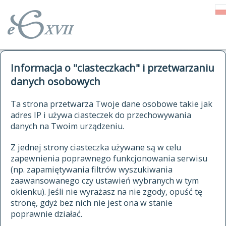
o Słowniku
Informacja o "ciasteczkach" i przetwarzaniu
autorzy Słownika
kwerendy
danych osobowych
jak cytować Słownik
historia
ELEKTRONICZNY SŁOWNIK
Ta strona przetwarza Twoje dane osobowe takie jak
publikacje
adres IP i używa ciasteczek do przechowywania
JĘZYKA POLSKIEGO
źródła
danych na Twoim urządzeniu.
XVII I XVIII WIEKU
autorzy tekstów źródłowych
Z jednej strony ciasteczka używane są w celu
zapewnienia poprawnego funkcjonowania serwisu
zasady opracowania
(np. zapamiętywania filtrów wyszukiwania
statystyki
zaawansowanego czy ustawień wybranych w tym
znajdź hasła
okienku). Jeśli nie wyrażasz na nie zgody, opuść tę
najnowsze hasła
stronę, gdyż bez nich nie jest ona w stanie
poprawnie działać.
zaczynające się od
ostatnio zmodyfikowane hasła