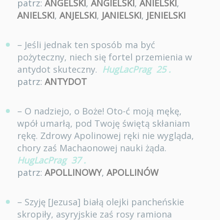
patrz:
ANGELSKI
,
ANGIELSKI
,
ANIELSKI
,
ANIELSKI
,
ANJELSKI
,
JANIELSKI
,
JENIELSKI
– Jeśli jednak ten sposób ma być
pożyteczny, niech się fortel przemienia w
antydot skuteczny.
HugLacPrag
25
.
patrz:
ANTYDOT
– O nadziejo, o Boże! Oto-ć moją mękę,
wpół umarłą, pod Twoję świętą skłaniam
rękę. Zdrowy Apolinowej ręki nie wygląda,
chory zaś Machaonowej nauki żąda.
HugLacPrag
37
.
patrz:
APOLLINOWY
,
APOLLINÓW
– Szyję [Jezusa] białą olejki pancheńskie
skropiły, asyryjskie zaś rosy ramiona