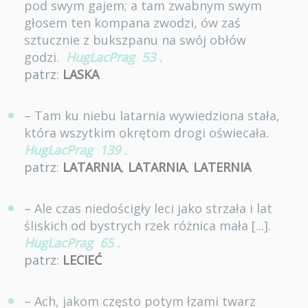
pod swym gajem; a tam zwabnym swym
głosem ten kompana zwodzi, ów zaś
sztucznie z bukszpanu na swój obłów
godzi.
HugLacPrag
53
.
patrz:
LASKA
– Tam ku niebu latarnia wywiedziona stała,
która wszytkim okrętom drogi oświecała.
HugLacPrag
139
.
patrz:
LATARNIA
,
LATARNIA
,
LATERNIA
– Ale czas niedościgły leci jako strzała i lat
śliskich od bystrych rzek różnica mała [...].
HugLacPrag
65
.
patrz:
LECIEĆ
– Ach, jakom często potym łzami twarz