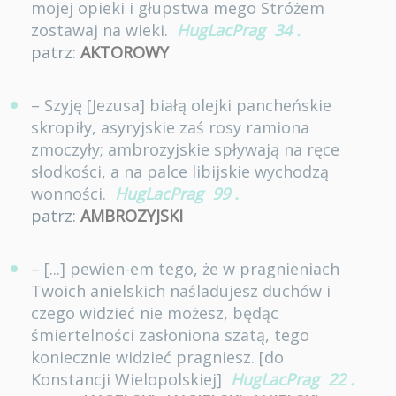
mojej opieki i głupstwa mego Stróżem
zostawaj na wieki.
HugLacPrag
34
.
patrz:
AKTOROWY
– Szyję [Jezusa] białą olejki pancheńskie
skropiły, asyryjskie zaś rosy ramiona
zmoczyły; ambrozyjskie spływają na ręce
słodkości, a na palce libijskie wychodzą
wonności.
HugLacPrag
99
.
patrz:
AMBROZYJSKI
– [...] pewien-em tego, że w pragnieniach
Twoich anielskich naśladujesz duchów i
czego widzieć nie możesz, będąc
śmiertelności zasłoniona szatą, tego
koniecznie widzieć pragniesz. [do
Konstancji Wielopolskiej]
HugLacPrag
22
.