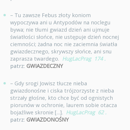
– Tu zawsze Febus złoty koniom
wypoczywa ani u Antypodów na noclegu
bywa; nie tłumi gwiazd dzień ani ujmuje
światłości słońce, nie ustępuje dzień nocnej
ciemności; żadna noc nie zaciemnia światła
gwiazdecznego, skrywszy słońce, ani snu
zaprasza twardego.
HugLacPrag
174
.
patrz:
GWIAZDECZNY
– Gdy srogi Jowisz tłucze nieba
gwiazdonośne i ciska trójzorzyste z nieba
strzały głośne, kto chce być od ognistych
piorunów w ochronie, laurem sobie otacza
bojaźliwe skronie [...].
HugLacPrag
62
.
patrz:
GWIAZDONOŚNY