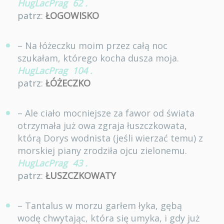
HugLacPrag
62
.
patrz:
ŁOGOWISKO
– Na łóżeczku moim przez całą noc
szukałam, którego kocha dusza moja.
HugLacPrag
104
.
patrz:
ŁÓŻECZKO
– Ale ciało mocniejsze za fawor od świata
otrzymała już owa zgraja łuszczkowata,
którą Dorys wodnista (jeśli wierzać temu) z
morskiej piany zrodziła ojcu zielonemu.
HugLacPrag
43
.
patrz:
ŁUSZCZKOWATY
– Tantalus w morzu garłem łyka, gębą
wodę chwytając, która się umyka, i gdy już