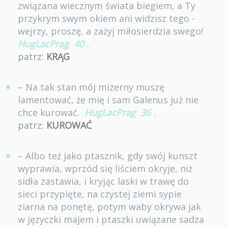
związana wiecznym świata biegiem, a Ty
przykrym swym okiem ani widzisz tego -
wejrzy, proszę, a zażyj miłosierdzia swego!
HugLacPrag
40
.
patrz:
KRĄG
– Na tak stan mój mizerny muszę
lamentować, że mię i sam Galenus już nie
chce kurować.
HugLacPrag
36
.
patrz:
KUROWAĆ
– Albo też jako ptasznik, gdy swój kunszt
wyprawia, wprzód się liściem okryje, niż
sidła zastawia, i kryjąc laski w trawę do
sieci przypięte, na czystej ziemi sypie
ziarna na ponętę, potym waby okrywa jak
w języczki majem i ptaszki uwiązane sadza