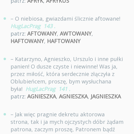
patrz:
AFRYK
,
AFRYKUS
– O niebiosa, gwiazdami ślicznie aftowane!
HugLacPrag
143
.
patrz:
AFTOWANY
,
AWTOWANY
,
HAFTOWANY
,
HAFTOWANY
– Katarzyno, Agnieszko, Urszulo i inne pułki
panien! O dusze czyste i niewinne! Was ja,
przez miłość, która serdecznie złączyła z
Oblubieńcem, proszę, bym wysłuchana
była!
HugLacPrag
141
.
patrz:
AGNIESZKA
,
AGNIESZKA
,
JAGNIESZKA
– Jak więc pragnie dekretu aktorowa
strona, tak i ja mych ojczystych dóbr żądam
patrona, zaczym proszę, Patronem bądź