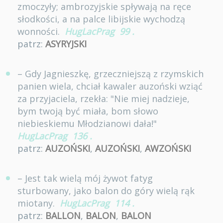
zmoczyły; ambrozyjskie spływają na ręce
słodkości, a na palce libijskie wychodzą
wonności.
HugLacPrag
99
.
patrz:
ASYRYJSKI
– Gdy Jagnieszkę, grzeczniejszą z rzymskich
panien wiela, chciał kawaler auzoński wziąć
za przyjaciela, rzekła: "Nie miej nadzieje,
bym twoją być miała, bom słowo
niebieskiemu Młodzianowi dała!"
HugLacPrag
136
.
patrz:
AUZOŃSKI
,
AUZOŃSKI
,
AWZOŃSKI
– Jest tak wielą mój żywot fatyg
sturbowany, jako balon do góry wielą rąk
miotany.
HugLacPrag
114
.
patrz:
BALLON
,
BALON
,
BALON