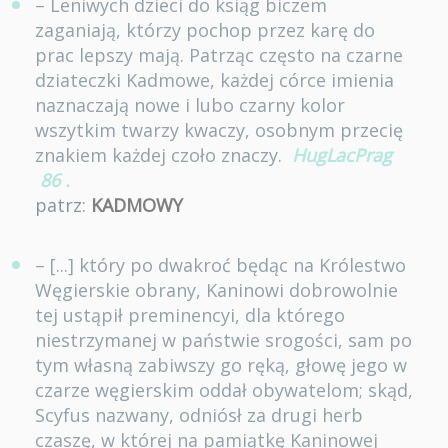
– Leniwych dzieci do ksiąg biczem
zaganiają, którzy pochop przez karę do
prac lepszy mają. Patrząc często na czarne
dziateczki Kadmowe, każdej córce imienia
naznaczają nowe i lubo czarny kolor
wszytkim twarzy kwaczy, osobnym przecię
znakiem każdej czoło znaczy.
HugLacPrag
86
.
patrz:
KADMOWY
– [...] który po dwakroć będąc na Królestwo
Węgierskie obrany, Kaninowi dobrowolnie
tej ustąpił preminencyi, dla którego
niestrzymanej w państwie srogości, sam po
tym własną zabiwszy go ręką, głowę jego w
czarze węgierskim oddał obywatelom; skąd,
Scyfus nazwany, odniósł za drugi herb
czaszę, w której na pamiątkę Kaninowej