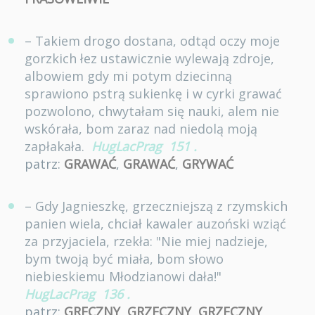
– Takiem drogo dostana, odtąd oczy moje
gorzkich łez ustawicznie wylewają zdroje,
albowiem gdy mi potym dziecinną
sprawiono pstrą sukienkę i w cyrki grawać
pozwolono, chwytałam się nauki, alem nie
wskórała, bom zaraz nad niedolą moją
zapłakała.
HugLacPrag
151
.
patrz:
GRAWAĆ
,
GRAWAĆ
,
GRYWAĆ
– Gdy Jagnieszkę, grzeczniejszą z rzymskich
panien wiela, chciał kawaler auzoński wziąć
za przyjaciela, rzekła: "Nie miej nadzieje,
bym twoją być miała, bom słowo
niebieskiemu Młodzianowi dała!"
HugLacPrag
136
.
patrz:
GRECZNY
,
GRZECZNY
,
GRZECZNY
,