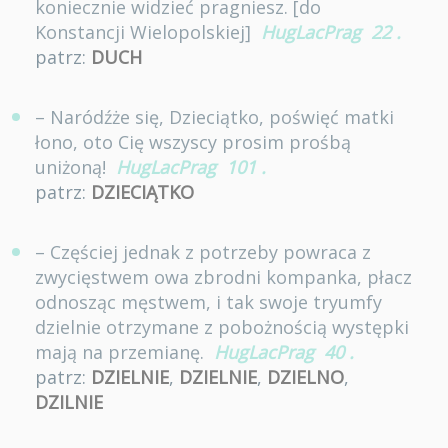
koniecznie widzieć pragniesz. [do
Konstancji Wielopolskiej]
HugLacPrag
22
.
patrz:
DUCH
– Naródźże się, Dzieciątko, poświęć matki
łono, oto Cię wszyscy prosim prośbą
uniżoną!
HugLacPrag
101
.
patrz:
DZIECIĄTKO
– Częściej jednak z potrzeby powraca z
zwycięstwem owa zbrodni kompanka, płacz
odnosząc męstwem, i tak swoje tryumfy
dzielnie otrzymane z pobożnością występki
mają na przemianę.
HugLacPrag
40
.
patrz:
DZIELNIE
,
DZIELNIE
,
DZIELNO
,
DZILNIE