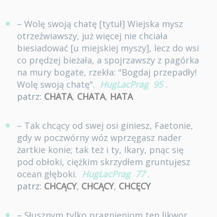
– Wolę swoją chatę [tytuł] Wiejska mysz
otrzeźwiawszy, już więcej nie chciała
biesiadować [u miejskiej myszy], lecz do wsi
co prędzej bieżała, a spojrzawszy z pagórka
na mury bogate, rzekła: "Bogdaj przepadły!
Wolę swoją chatę".
HugLacPrag
95
.
patrz:
CHATA
,
CHATA
,
HATA
– Tak chcący od swej osi giniesz, Faetonie,
gdy w poczwórny wóz wprzęgasz nader
żartkie konie; tak też i ty, Ikary, pnąc się
pod obłoki, ciężkim skrzydłem gruntujesz
ocean głęboki.
HugLacPrag
77
.
patrz:
CHCĄCY
,
CHCĄCY
,
CHCĘCY
– Słusznym tylko pragnieniom ten likwor