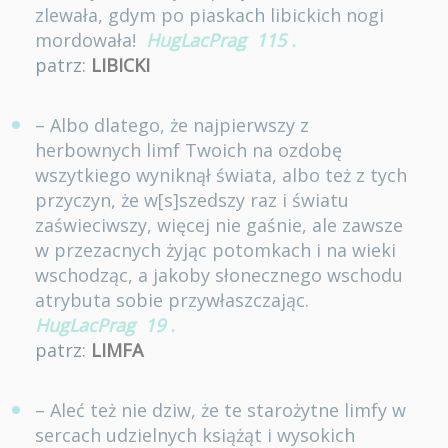
zlewała, gdym po piaskach libickich nogi
mordowała!
HugLacPrag
115
.
patrz:
LIBICKI
– Albo dlatego, że najpierwszy z
herbownych limf Twoich na ozdobę
wszytkiego wyniknął świata, albo też z tych
przyczyn, że w[s]szedszy raz i światu
zaświeciwszy, więcej nie gaśnie, ale zawsze
w przezacnych żyjąc potomkach i na wieki
wschodząc, a jakoby słonecznego wschodu
atrybuta sobie przywłaszczając.
HugLacPrag
19
.
patrz:
LIMFA
– Aleć też nie dziw, że te starożytne limfy w
sercach udzielnych książąt i wysokich