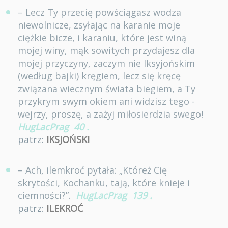
– Lecz Ty przecię powściągasz wodza
niewolnicze, zsyłając na karanie moje
ciężkie bicze, i karaniu, które jest winą
mojej winy, mąk sowitych przydajesz dla
mojej przyczyny, zaczym nie Iksyjońskim
(według bajki) kręgiem, lecz się kręcę
związana wiecznym świata biegiem, a Ty
przykrym swym okiem ani widzisz tego -
wejrzy, proszę, a zażyj miłosierdzia swego!
HugLacPrag
40
.
patrz:
IKSJOŃSKI
– Ach, ilemkroć pytała: „Któreż Cię
skrytości, Kochanku, tają, które knieje i
ciemności?”.
HugLacPrag
139
.
patrz:
ILEKROĆ