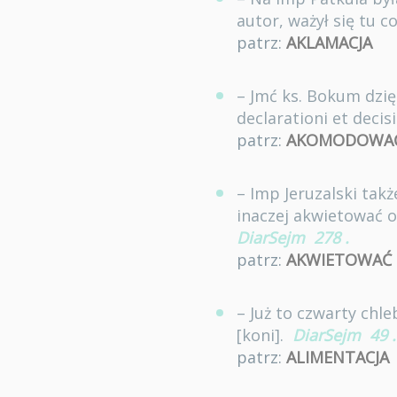
autor, ważył się tu 
patrz:
AKLAMACJA
– Jmć ks. Bokum dzi
declarationi et decisi
patrz:
AKOMODOWAĆ
– Imp Jeruzalski ta
inaczej akwietować o
DiarSejm
278
.
patrz:
AKWIETOWAĆ
– Już to czwarty chle
[koni].
DiarSejm
49
.
patrz:
ALIMENTACJA