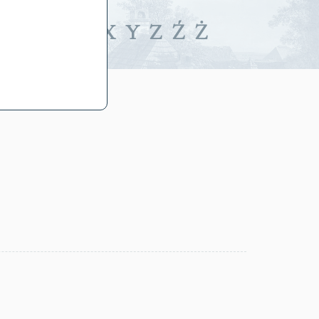
iwalne
T
U
V
W
X
Y
Z
Ź
Ż