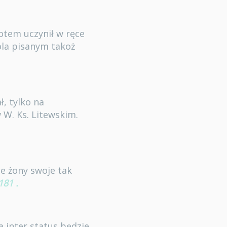
potem uczynił w ręce
óla pisanym takoż
, tylko na
w W. Ks. Litewskim.
ie żony swoje tak
181
.
a inter status będzie