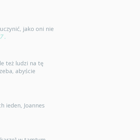
uczynić, jako oni nie
7
.
e też ludzi na tę
zeba, abyście
h ieden, Joannes
lekarze] w tamtym