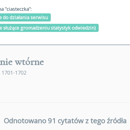
materiały arch
 "ciasteczka":
H
I
J
K
L
Ł
M
N
O
Ó
P
cytowanie
R
S
Ś
 do działania serwisu
kontakt
e służące gromadzeniu statystyk odwiedzin)
nie wtórne
 1701-1702
Odnotowano 91 cytatów z tego źródła