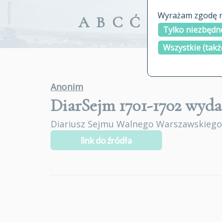
Wyrażam zgodę na
A
B
C
Ć
D
E
F
G
Tylko niezbędne
Wszystkie (takż
Anonim
DiarSejm 1701-1702
wyda
Diariusz Sejmu Walnego Warszawskiego
link do źródła