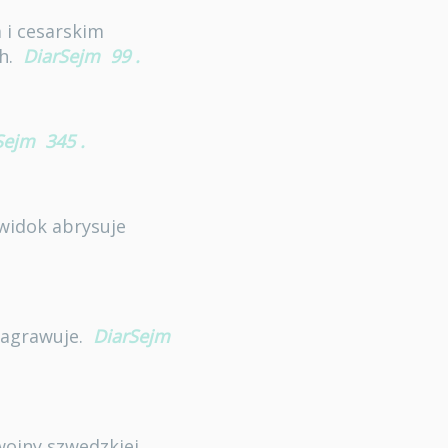
 i cesarskim
h.
DiarSejm
99
.
Sejm
345
.
widok abrysuje
ę agrawuje.
DiarSejm
 wojny szwedzkiej