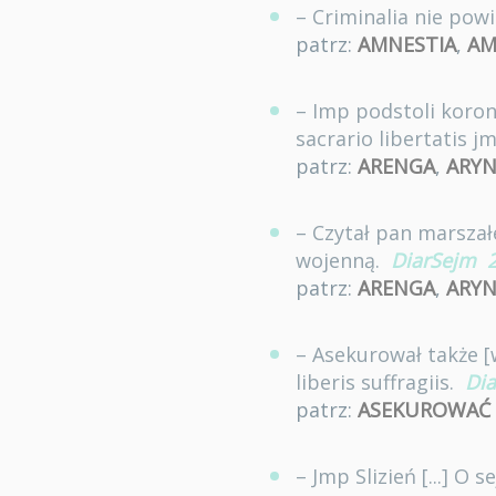
– Criminalia nie po
patrz:
AMNESTIA
,
AM
– Imp podstoli koronn
sacrario libertatis 
patrz:
ARENGA
,
ARY
– Czytał pan marszał
wojenną.
DiarSejm
patrz:
ARENGA
,
ARY
– Asekurował także 
liberis suffragiis.
Di
patrz:
ASEKUROWAĆ
– Jmp Slizień [...] O