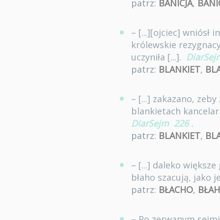
patrz:
BANICJA
,
BANI
– [...][ojciec] wniós
królewskie rezygnacy
uczyniła [...].
DiarSej
patrz:
BLANKIET
,
BL
– [...] zakazano, ze
blankietach kancelari
DiarSejm
226
.
patrz:
BLANKIET
,
BL
– [...] daleko więks
błaho szacują, jako j
patrz:
BŁACHO
,
BŁA
– Po zerwanym sejmie