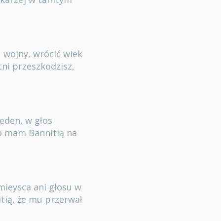
u wojny, wrócić wiek
tni przeszkodzisz,
ieden, w głos
bo mam Bannitią na
 mieysca ani głosu w
itią, że mu przerwał