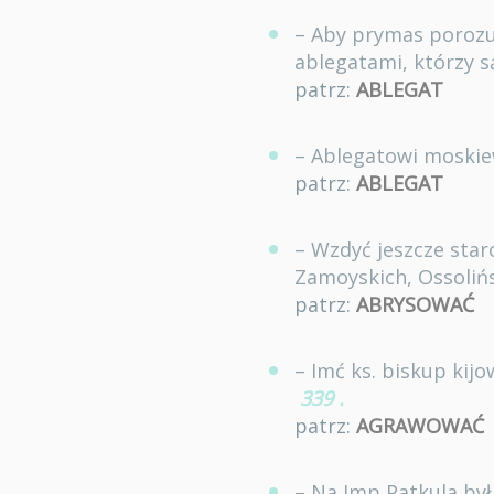
– Aby prymas porozum
ablegatami, którzy 
patrz:
ABLEGAT
– Ablegatowi moskie
patrz:
ABLEGAT
– Wzdyć jeszcze sta
Zamoyskich, Ossoliń
patrz:
ABRYSOWAĆ
– Imć ks. biskup kijo
339
.
patrz:
AGRAWOWAĆ
– Na Imp Patkula była