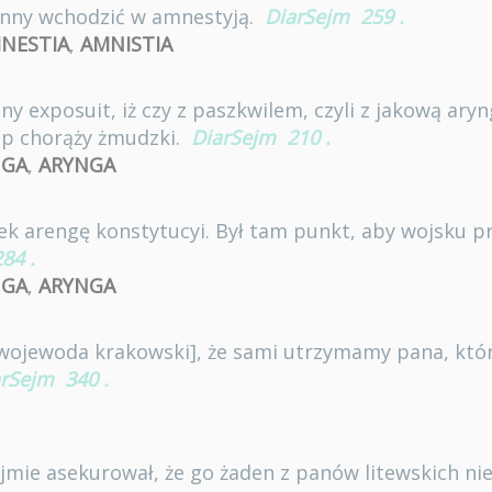
winny wchodzić w amnestyją.
DiarSejm
259
.
NESTIA
,
AMNISTIA
y exposuit, iż czy z paszkwilem, czyli z jakową aryn
jmp chorąży żmudzki.
DiarSejm
210
.
NGA
,
ARYNGA
ek arengę konstytucyi. Był tam punkt, aby wojsku p
284
.
NGA
,
ARYNGA
[wojewoda krakowski], że sami utrzymamy pana, któ
arSejm
340
.
 sejmie asekurował, że go żaden z panów litewskich ni