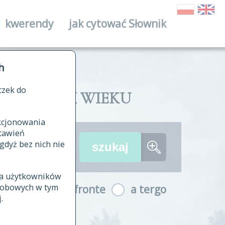
kwerendy
jak cytować Słownik
ika
h
czek do
II I XVIII WIEKU
nkcjonowania
ów źródłowych
tawień
wania
gdyż bez nich nie
ia użytkowników
ła
osobowych w tym
a fronte
a tergo
yfikowane
.