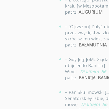
kraiu [w Mezopotami
patrz:
AUGURIUM
– [Ojczyzno] Dałyć n
przez zwycięstwa zło
skrócisz mu wiek, za
patrz:
BAŁAMUTNIA
– Gdy Je[g]oMć Xiądz 
obijciendo Banitią [
Wmci.
DiarSejm
86
.
patrz:
BANICJA
,
BANI
– Pan Skulimowski [.
Senatorskiey Izbie, d
mowę.
DiarSejm
56