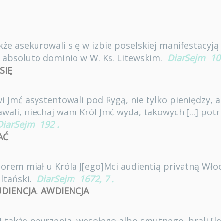
że asekurowali się w izbie poselskiej manifestacyją 
e absoluto dominio w W. Ks. Litewskim.
DiarSejm
10
SIĘ
i Jmć asystentowali pod Rygą, nie tylko pieniędzy, al
ali, niechaj wam Król Jmć wyda, takowych [...] potr
DiarSejm
192
.
AĆ
rem miał u Króla J[ego]Mci audientią privatną Włoc
ltański.
DiarSejm
1672, 7
.
DIENCJA
,
AWDIENCJA
] także poyrzenia, wesołego albo smutnego, brali [