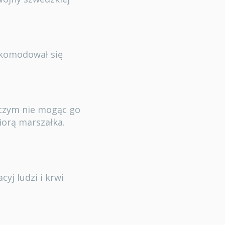
akomodował się
 czym nie mogąc go
iorą marszałka.
yj ludzi i krwi