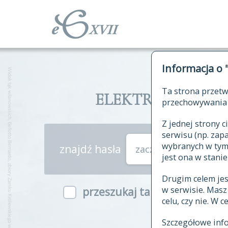
Informacja o 
Ta strona przetw
ELEKTRONICZNY S
przechowywania 
Z jednej strony
serwisu (np. za
wybranych w tym o
znajdź hasła
zaczynające się od
jest ona w stanie
Drugim celem je
w serwisie. Mas
przeszukaj także hasła w ind
celu, czy nie. W 
Szczegółowe inf