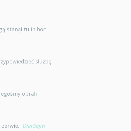
gą stanął tu in hoc
rzypowiedzieć służbę
regośmy obrali
e zerwie.
DiarSejm