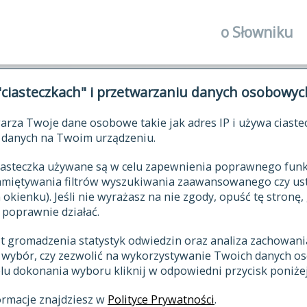
o Słowniku
autorzy Słown
"ciasteczkach" i przetwarzaniu danych osobowyc
historia
arza Twoje dane osobowe takie jak adres IP i używa ciaste
publikacje
ŁOWNIK JĘZYKA POLSKIEGO XV
danych na Twoim urządzeniu.
źródła
 ciasteczka używane są w celu zapewnienia poprawnego fu
autorzy tekst
pamiętywania filtrów wyszukiwania zaawansowanego czy us
zasady opraco
kienku). Jeśli nie wyrażasz na nie zgody, opuść tę stronę, 
 poprawnie działać.
statystyki
st gromadzenia statystyk odwiedzin oraz analiza zachowan
najnowsze has
z wybór, czy zezwolić na wykorzystywanie Twoich danych 
eksie
ostatnio zmod
celu dokonania wyboru kliknij w odpowiedni przycisk poniżej
hasła
ormacje znajdziesz w
Polityce Prywatności
.