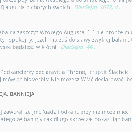
i] auguria o chorych swoich.
DiarSejm
1672, 4
.
ieba na zaszczyt Wtorego Augusta, [...] nie bronże m
ty i spokojny, jeżeli mu zaś do sławy zwykłej bałamu
wsze będziesz w kłótni.
DiarSejm
44
.
Podkanclerzy declaravit a Throno, irruptit Ślachcic 
...] mówiąc his verbis: Nie możesz WMć declarować, 
CJA
,
BANNICJA
..] zawołał, że Jmć Xiądz Podkanclerzy nie może mieć
latego że banit; y tak długo skrzeczał pokazuiąc ban
.