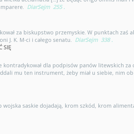
comparere.
DiarSejm
255
.
ękował za biskupstwo przemyskie. W punktach zaś 
oni J. K. M-ci i całego senatu.
DiarSejm
338
.
 SIĘ
kże kontradykował dla podpisów panów litewskich za
ddali mu ten instrument, żeby miał u siebie, nim ob
b wojska saskie dojadają, krom szkód, krom alimentac