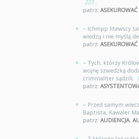
223
.
patrz:
ASEKUROWAĆ
– Ichmpp litewscy tak
wiedzą i nie myślą d
patrz:
ASEKUROWAĆ 
– Tych, którzy Królow
wojnę szwedzką dodaw
criminaliter sądzili.
patrz:
ASYSTENTOW
– Przed samym wieczo
Baptista, Kawaler Ma
patrz:
AUDIENCJA
,
AU
– Z którego [ptaszka