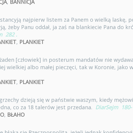
CJA
,
BANNICJA
ł instancyją najpierw listem za Panem o wielką laskę, 
ją, żeby Panu oddał, ja zaś na blankiecie Pana do kr
m
282
.
ANKIET
,
PLANKIET
by żaden [człowiek] in posterum mandatów nie wydawał
ej wielkiej albo małej pieczęci, tak w Koronie, jako 
ANKIET
,
PLANKIET
ze grzechy dzieją się w państwie waszym, kiedy mężow
edna, co za 18 talerów jest przedana.
DiarSejm
180-
HO
,
BŁAHO
 błąka się Rzeczpospolita, jeżeli jednak konfidencyj