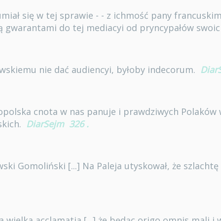
iał się w tej sprawie - - z ichmość pany francuskim
są gwarantami do tej mediacyi od pryncypałów swoic
wskiemu nie dać audiencyi, byłoby indecorum.
Diar
ropolska cnota w nas panuje i prawdziwych Polaków 
skich.
DiarSejm
326
.
wski Gomoliński [...] Na Paleja utyskował, że szlacht
 wielka acclamatia [...] że będąc origo omnis mali i