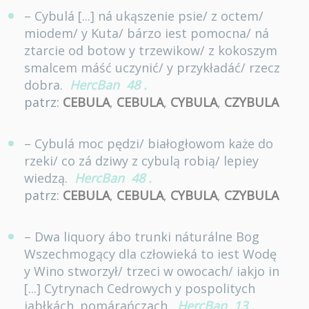
– Cybulá [...] ná ukąszenie psie/ z octem/
miodem/ y Kuta/ bárzo iest pomocna/ ná
ztarcie od botow y trzewikow/ z kokoszym
smalcem máść uczynić/ y przykładáć/ rzecz
dobra.
HercBan
48
.
patrz:
CEBULA
,
CEBULA
,
CYBULA
,
CZYBULA
– Cybulá moc pędzi/ białogłowom każe do
rzeki/ co zá dziwy z cybulą robią/ lepiey
wiedzą.
HercBan
48
.
patrz:
CEBULA
,
CEBULA
,
CYBULA
,
CZYBULA
– Dwa liquory ábo trunki náturálne Bog
Wszechmogący dla człowieká to iest Wodę
y Wino stworzył/ trzeci w owocach/ iakjo in
[...] Cytrynach Cedrowych y pospolitych
iabłkách. pomárańczach.
HercBan
13
.