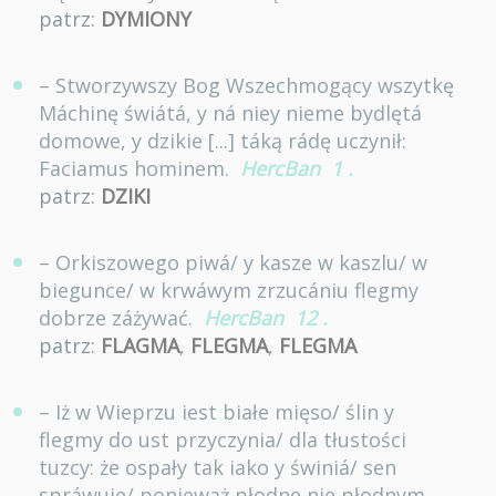
patrz:
DYMIONY
– Stworzywszy Bog Wszechmogący wszytkę
Máchinę świátá, y ná niey nieme bydlętá
domowe, y dzikie [...] táką rádę uczynił:
Faciamus hominem.
HercBan
1
.
patrz:
DZIKI
– Orkiszowego piwá/ y kasze w kaszlu/ w
biegunce/ w krwáwym zrzucániu flegmy
dobrze záżywać.
HercBan
12
.
patrz:
FLAGMA
,
FLEGMA
,
FLEGMA
– Iż w Wieprzu iest białe mięso/ ślin y
flegmy do ust przyczynia/ dla tłustości
tuzcy: że ospały tak iako y świniá/ sen
spráwuie/ ponieważ płodne nie płodnym