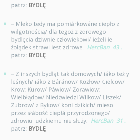
patrz:
BYDLĘ
– Mleko tedy ma pomiárkowáne ciepło z
wilgotnością/ dla tegoż z zdrowego
bydlęcia dziwnie człowiekowi/ ieżeli ie
żołądek strawi iest zdrowe.
HercBan
43
.
patrz:
BYDLĘ
– Z inszych bydląt tak domowych/ iáko też y
leśnych/ iáko z Báránow/ Kozłow/ Cielcow/
Krow: Kurow/ Páwiow/ Zorawiow:
Wielbłądow/ Niedźwiedzi Wilkow/ Liszek/
Zubrow/ z Bykow/ koni dzikich/ mieso
przez słábość ciepłá przyrodzonego/
zdrowiu ludzkiemu nie służy.
HercBan
31
.
patrz:
BYDLĘ