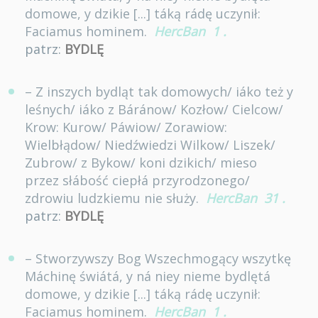
domowe, y dzikie [...] táką rádę uczynił:
Faciamus hominem.
HercBan
1
.
patrz:
BYDLĘ
– Z inszych bydląt tak domowych/ iáko też y
leśnych/ iáko z Báránow/ Kozłow/ Cielcow/
Krow: Kurow/ Páwiow/ Zorawiow:
Wielbłądow/ Niedźwiedzi Wilkow/ Liszek/
Zubrow/ z Bykow/ koni dzikich/ mieso
przez słábość ciepłá przyrodzonego/
zdrowiu ludzkiemu nie służy.
HercBan
31
.
patrz:
BYDLĘ
– Stworzywszy Bog Wszechmogący wszytkę
Máchinę świátá, y ná niey nieme bydlętá
domowe, y dzikie [...] táką rádę uczynił:
Faciamus hominem.
HercBan
1
.