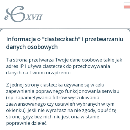
o Słowniku
Informacja o "ciasteczkach" i przetwarzaniu
autorzy Słownika
kwerendy
danych osobowych
jak cytować Słownik
historia
ELEKTRONICZNY SŁOWNIK
Ta strona przetwarza Twoje dane osobowe takie jak
publikacje
adres IP i używa ciasteczek do przechowywania
JĘZYKA POLSKIEGO
źródła
danych na Twoim urządzeniu.
XVII I XVIII WIEKU
autorzy tekstów źródłowych
Z jednej strony ciasteczka używane są w celu
zapewnienia poprawnego funkcjonowania serwisu
zasady opracowania
(np. zapamiętywania filtrów wyszukiwania
statystyki
zaawansowanego czy ustawień wybranych w tym
znajdź hasła
okienku). Jeśli nie wyrażasz na nie zgody, opuść tę
najnowsze hasła
stronę, gdyż bez nich nie jest ona w stanie
poprawnie działać.
zaczynające się od
ostatnio zmodyfikowane hasła