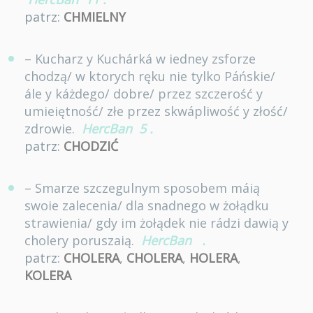
patrz:
CHMIELNY
– Kucharz y Kuchárká w iedney zsforze
chodzą/ w ktorych ręku nie tylko Páńskie/
ále y káżdego/ dobre/ przez szczerość y
umieiętność/ złe przez skwápliwość y złość/
zdrowie.
HercBan
5
.
patrz:
CHODZIĆ
– Smarze szczegulnym sposobem máią
swoie zalecenia/ dla snadnego w żołądku
strawienia/ gdy im żołądek nie rádzi dawią y
cholery poruszaią.
HercBan
.
patrz:
CHOLERA
,
CHOLERA
,
HOLERA
,
KOLERA