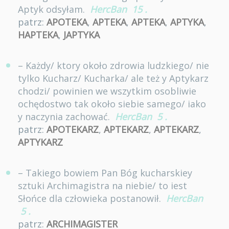
Aptyk odsyłam.
HercBan
15
.
patrz:
APOTEKA
,
APTEKA
,
APTEKA
,
APTYKA
,
HAPTEKA
,
JAPTYKA
– Każdy/ ktory około zdrowia ludzkiego/ nie
tylko Kucharz/ Kucharka/ ale też y Aptykarz
chodzi/ powinien we wszytkim osobliwie
ochędostwo tak około siebie samego/ iako
y naczynia zachować.
HercBan
5
.
patrz:
APOTEKARZ
,
APTEKARZ
,
APTEKARZ
,
APTYKARZ
– Takiego bowiem Pan Bóg kucharskiey
sztuki Archimagistra na niebie/ to iest
Słońce dla człowieka postanowił.
HercBan
5
.
patrz:
ARCHIMAGISTER