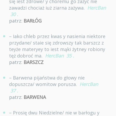
się iest zdrowe/ y choremu go zażyć nie
zawadzi chociaż iuż ziarna zażywa.
HercBan
30
.
patrz:
BARŁÓG
– Iako chleb przez kwas y nasienia niektore
przydane/ staie się zdrowszy tak barszcz z
teyże materyey to iest mąki żytney robiony
tęż dobroć ma.
HercBan
35
.
patrz:
BARSZCZ
– Barwena pijaństwa do głowy nie
dopuszcza/ womitow porusza.
HercBan
37
.
patrz:
BARWENA
– Prosię dwu Niedzielne/ nie w barłogu y