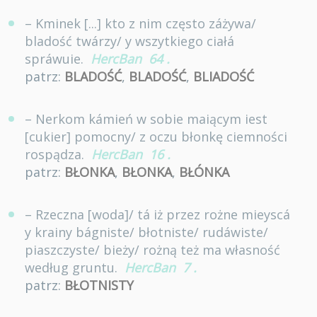
– Kminek [...] kto z nim często záżywa/
bladość twárzy/ y wszytkiego ciałá
spráwuie.
HercBan
64
.
patrz:
BLADOŚĆ
,
BLADOŚĆ
,
BLIADOŚĆ
– Nerkom kámień w sobie maiącym iest
[cukier] pomocny/ z oczu błonkę ciemności
rospądza.
HercBan
16
.
patrz:
BŁONKA
,
BŁONKA
,
BŁÓNKA
– Rzeczna [woda]/ tá iż przez rożne mieyscá
y krainy bágniste/ błotniste/ rudáwiste/
piaszczyste/ bieży/ rożną też ma własność
według gruntu.
HercBan
7
.
patrz:
BŁOTNISTY