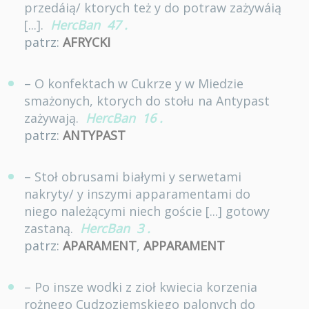
przedáią/ ktorych też y do potraw zażywáią
[...].
HercBan
47
.
patrz:
AFRYCKI
– O konfektach w Cukrze y w Miedzie
smażonych, ktorych do stołu na Antypast
zażywają.
HercBan
16
.
patrz:
ANTYPAST
– Stoł obrusami białymi y serwetami
nakryty/ y inszymi apparamentami do
niego należącymi niech goście [...] gotowy
zastaną.
HercBan
3
.
patrz:
APARAMENT
,
APPARAMENT
– Po insze wodki z zioł kwiecia korzenia
rożnego Cudzoziemskiego palonych do