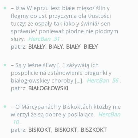
– Iż w Wieprzu iest białe mięso/ ślin y
flegmy do ust przyczynia dla tłustości
tuczy: że ospały tak iako y świniá/ sen
spráwuie/ ponieważ płodne nie płodnym
służy.
HercBan
31
.
patrz:
BIAŁŁY
,
BIAŁY
,
BIAŁY
,
BIEŁY
– Są y leśne śliwy [...] záżywáią ich
pospolicie ná zstánowienie biegunki y
białogłowskiey choroby [...].
HercBan
56
.
patrz:
BIAŁOGŁOWSKI
– O Márcypanách y Biskoktách ktożby nie
wierzył że są dobre y posilaiące.
HercBan
10
.
patrz:
BISKOKT
,
BISKOKT
,
BISZKOKT