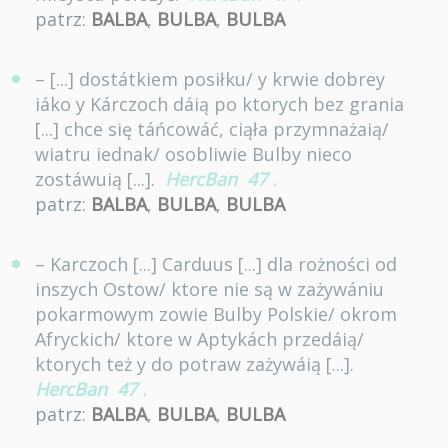
patrz:
BALBA
,
BULBA
,
BULBA
– [...] dostátkiem posiłku/ y krwie dobrey
iáko y Kárczoch dáią po ktorych bez grania
[...] chce się táńcowáć, ciąła przymnażaią/
wiatru iednak/ osobliwie Bulby nieco
zostáwuią [...].
HercBan
47
.
patrz:
BALBA
,
BULBA
,
BULBA
– Karczoch [...] Carduus [...] dla rożności od
inszych Ostow/ ktore nie są w zażywániu
pokarmowym zowie Bulby Polskie/ okrom
Afryckich/ ktore w Aptykách przedáią/
ktorych też y do potraw zażywáią [...].
HercBan
47
.
patrz:
BALBA
,
BULBA
,
BULBA