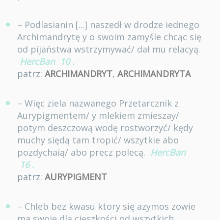
– Podlasianin [...] naszedł w drodze iednego
Archimandrytę y o swoim zamyśle chcąc się
od pijaństwa wstrzymywać/ dał mu relacyą.
HercBan
10
.
patrz:
ARCHIMANDRYT
,
ARCHIMANDRYTA
– Więc ziela nazwanego Przetarcznik z
Aurypigmentem/ y mlekiem zmieszay/
potym deszczową wodę rostworzyć/ kędy
muchy siędą tam tropić/ wszytkie abo
pozdychaią/ abo precz polecą.
HercBan
16
.
patrz:
AURYPIGMENT
– Chleb bez kwasu ktory się azymos zowie
ma swoię dla cięszkości od wszytkich