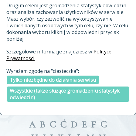
materiały archiwalne
Drugim celem jest gromadzenia statystyk odwiedzin
oraz analiza zachowania użytkowników w serwisie.
cytowanie
Masz wybór, czy zezwolić na wykorzystywanie
kontakt
Twoich danych osobowych w tym celu, czy nie. W celu
dokonania wyboru kliknij w odpowiedni przycisk
poniżej.
Szczegółowe informacje znajdziesz w
Polityce
Prywatności
.
przeszukaj także hasła w
Wyrażam zgodę na "ciasteczka":
indeksie
Tylko niezbędne do działania serwisu
a fronte
a tergo
Wszystkie (także służące gromadzeniu statystyk
odwiedzin)
A
B
C
Ć
D
E
F
G