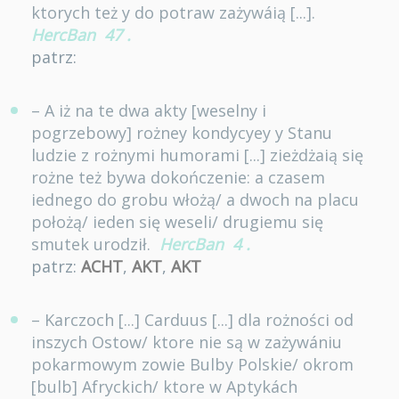
ktorych też y do potraw zażywáią [...].
HercBan
47
.
patrz:
– A iż na te dwa akty [weselny i
pogrzebowy] rożney kondycyey y Stanu
ludzie z rożnymi humorami [...] zieżdżaią się
rożne też bywa dokończenie: a czasem
iednego do grobu włożą/ a dwoch na placu
położą/ ieden się weseli/ drugiemu się
smutek urodził.
HercBan
4
.
patrz:
ACHT
,
AKT
,
AKT
– Karczoch [...] Carduus [...] dla rożności od
inszych Ostow/ ktore nie są w zażywániu
pokarmowym zowie Bulby Polskie/ okrom
[bulb] Afryckich/ ktore w Aptykách