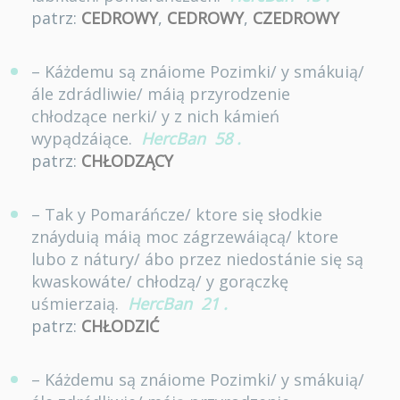
patrz:
CEDROWY
,
CEDROWY
,
CZEDROWY
– Káżdemu są znáiome Pozimki/ y smákuią/
ále zdrádliwie/ máią przyrodzenie
chłodzące nerki/ y z nich kámień
wypądzáiące.
HercBan
58
.
patrz:
CHŁODZĄCY
– Tak y Pomaráńcze/ ktore się słodkie
znáyduią máią moc zágrzewáiącą/ ktore
lubo z nátury/ ábo przez niedostánie się są
kwaskowáte/ chłodzą/ y gorączkę
uśmierzaią.
HercBan
21
.
patrz:
CHŁODZIĆ
– Káżdemu są znáiome Pozimki/ y smákuią/