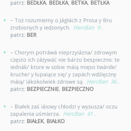
patrz:
BEDŁKA
,
BEDŁKA
,
BETKA
,
BETŁKA
– Toż rozumiemy o Jágłách z Prosa y Bru
zrobionych y iedzonych.
HercBan
9
.
patrz:
BER
– Chorym potráwá nieprzyiázna/ zdrowym
cżęsto ich záżywáć nie bárzo bespiecżno: te
iednák/ ktore w sobie máią mięso twárde/
kruche/ y łupaiące się/ y zapách wdźięcżny
máią/ iákokolwiek zdrowe są.
HercBan
36
.
patrz:
BEZPIECZNIE
,
BEZPIECZNO
– Białek zaś iáiowy chłodzi y wysusza/ oczu
zapalenia uśmierza.
HercBan
41
.
patrz:
BIAŁEK
,
BIAŁKO