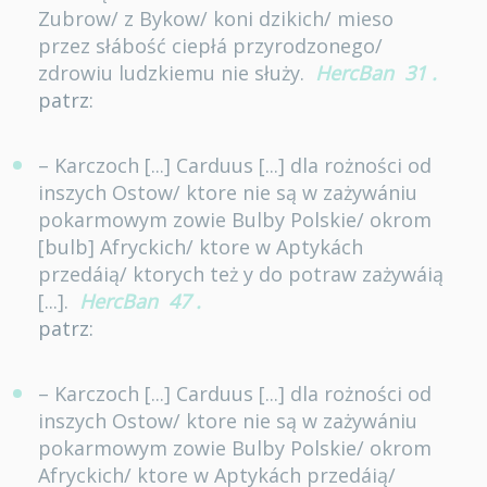
Zubrow/ z Bykow/ koni dzikich/ mieso
przez słábość ciepłá przyrodzonego/
zdrowiu ludzkiemu nie służy.
HercBan
31
.
patrz:
– Karczoch [...] Carduus [...] dla rożności od
inszych Ostow/ ktore nie są w zażywániu
pokarmowym zowie Bulby Polskie/ okrom
[bulb] Afryckich/ ktore w Aptykách
przedáią/ ktorych też y do potraw zażywáią
[...].
HercBan
47
.
patrz:
– Karczoch [...] Carduus [...] dla rożności od
inszych Ostow/ ktore nie są w zażywániu
pokarmowym zowie Bulby Polskie/ okrom
Afryckich/ ktore w Aptykách przedáią/