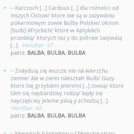
– Karczoch [...] Carduus [...] dla rożności od
inszych Ostow/ ktore nie są w zażywániu
pokarmowym zowie Bulby Polskie/ okrom
[bulb] Afryckich/ ktore w Aptykách
przedáią/ ktorych też y do potraw zażywáią
[...].
HercBan
47
.
patrz:
BALBA
,
BULBA
,
BULBA
– Znáyduią się ieszcze nie ná wierzchu
ziemie/ ále w ziemi nákształt Bulb/ Guzy
ktore Się grzybámi Jelenimi [...] zowią/ ktore
tám się naybárdziey rodzą/ kędy się
nayczęściey Jelenie pásą y zchodzą [...].
HercBan
42
.
patrz:
BALBA
,
BULBA
,
BULBA
– Mieyskich bánkietow y Chłopskie stypy