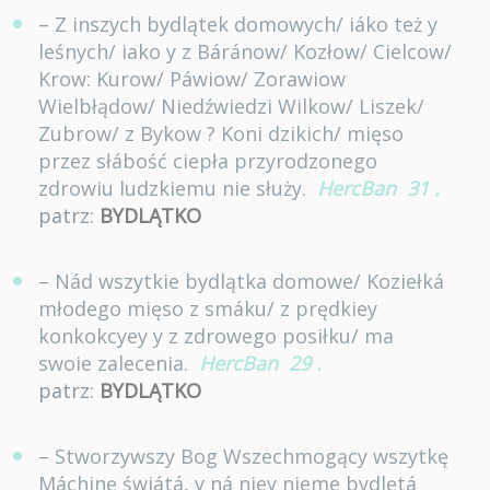
– Z inszych bydlątek domowych/ iáko też y
leśnych/ iako y z Báránow/ Kozłow/ Cielcow/
Krow: Kurow/ Páwiow/ Zorawiow
Wielbłądow/ Niedźwiedzi Wilkow/ Liszek/
Zubrow/ z Bykow ? Koni dzikich/ mięso
przez słábość ciepła przyrodzonego
zdrowiu ludzkiemu nie służy.
HercBan
31
.
patrz:
BYDLĄTKO
– Nád wszytkie bydlątka domowe/ Koziełká
młodego mięso z smáku/ z prędkiey
konkokcyey y z zdrowego posiłku/ ma
swoie zalecenia.
HercBan
29
.
patrz:
BYDLĄTKO
– Stworzywszy Bog Wszechmogący wszytkę
Máchinę świátá, y ná niey nieme bydlętá