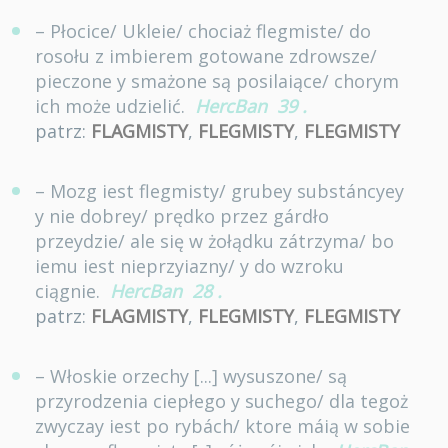
– Płocice/ Ukleie/ chociaż flegmiste/ do
rosołu z imbierem gotowane zdrowsze/
pieczone y smażone są posilaiące/ chorym
ich może udzielić.
HercBan
39
.
patrz:
FLAGMISTY
,
FLEGMISTY
,
FLEGMISTY
– Mozg iest flegmisty/ grubey substáncyey
y nie dobrey/ prędko przez gárdło
przeydzie/ ale się w żołądku zátrzyma/ bo
iemu iest nieprzyiazny/ y do wzroku
ciągnie.
HercBan
28
.
patrz:
FLAGMISTY
,
FLEGMISTY
,
FLEGMISTY
– Włoskie orzechy [...] wysuszone/ są
przyrodzenia ciepłego y suchego/ dla tegoż
zwyczay iest po rybách/ ktore máią w sobie