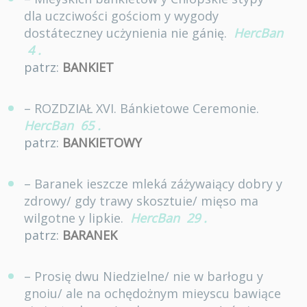
dla uczciwości gościom y wygody
dostáteczney ucżynienia nie gánię.
HercBan
4
.
patrz:
BANKIET
– ROZDZIAŁ XVI. Bánkietowe Ceremonie.
HercBan
65
.
patrz:
BANKIETOWY
– Baranek ieszcze mleká záżywaiący dobry y
zdrowy/ gdy trawy skosztuie/ mięso ma
wilgotne y lipkie.
HercBan
29
.
patrz:
BARANEK
– Prosię dwu Niedzielne/ nie w barłogu y
gnoiu/ ale na ochędożnym mieyscu bawiące