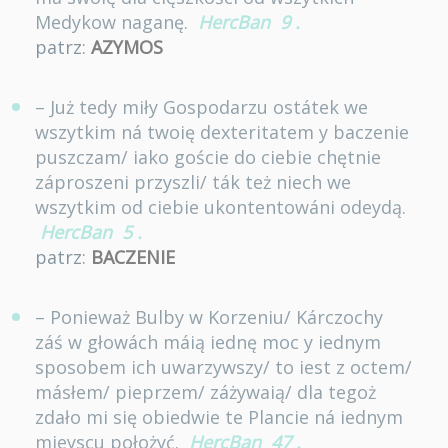
Medykow naganę.
HercBan
9
.
patrz:
AZYMOS
– Już tedy miły Gospodarzu ostátek we
wszytkim ná twoię dexteritatem y baczenie
puszczam/ iako goście do ciebie chętnie
záproszeni przyszli/ ták też niech we
wszytkim od ciebie ukontentowáni odeydą.
HercBan
5
.
patrz:
BACZENIE
– Ponieważ Bulby w Korzeniu/ Kárczochy
záś w głowách máią iednę moc y iednym
sposobem ich uwarzywszy/ to iest z octem/
másłem/ pieprzem/ záżywaią/ dla tegoż
zdało mi się obiedwie te Plancie ná iednym
mieyscu położyć.
HercBan
47
.