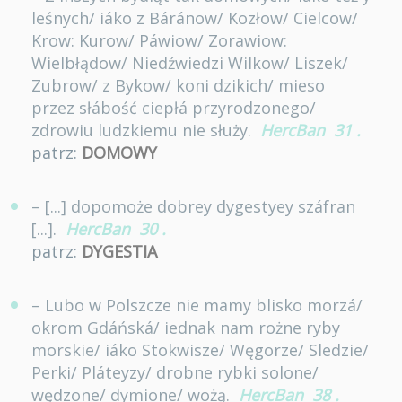
leśnych/ iáko z Báránow/ Kozłow/ Cielcow/
Krow: Kurow/ Páwiow/ Zorawiow:
Wielbłądow/ Niedźwiedzi Wilkow/ Liszek/
Zubrow/ z Bykow/ koni dzikich/ mieso
przez słábość ciepłá przyrodzonego/
zdrowiu ludzkiemu nie służy.
HercBan
31
.
patrz:
DOMOWY
– [...] dopomoże dobrey dygestyey száfran
[...].
HercBan
30
.
patrz:
DYGESTIA
– Lubo w Polszcze nie mamy blisko morzá/
okrom Gdáńská/ iednak nam rożne ryby
morskie/ iáko Stokwisze/ Węgorze/ Sledzie/
Perki/ Pláteyzy/ drobne rybki solone/
wędzone/ dymione/ wożą.
HercBan
38
.