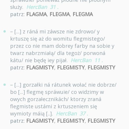
służy.
HercBan
31
.
patrz:
FLAGMA
,
FLEGMA
,
FLEGMA
– [...] z ráná mi záwsze nie zdrowo/ y
krtuszę się aż do womitu flegmistego/
przez co nie mam dobrey farby na sobie y
twarz nabrzmiałą/ dla tegoż/ porwoná
kátu/ nie będę iey pijał.
HercBan
11
.
patrz:
FLAGMISTY
,
FLEGMISTY
,
FLEGMISTY
– [...] gorzałki ná rátunek wołać nie dobrze/
bo [...] flegmę spráwuie/ co widzimy w
owych gorzałecznikách/ ktorzy zraná
flegmiste ustámi z krtuszeniem się
wymioty máią [..].
HercBan
37
.
patrz:
FLAGMISTY
,
FLEGMISTY
,
FLEGMISTY