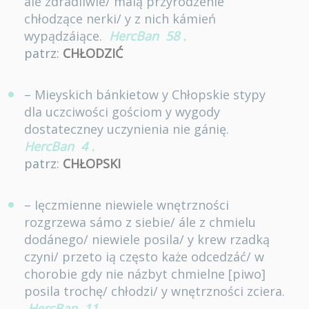
ále zdrádliwie/ máią przyrodzenie
chłodzące nerki/ y z nich kámień
wypądzáiące.
HercBan
58
.
patrz:
CHŁODZIĆ
– Mieyskich bánkietow y Chłopskie stypy
dla uczciwości gościom y wygody
dostateczney uczynienia nie gánię.
HercBan
4
.
patrz:
CHŁOPSKI
– Ięczmienne niewiele wnętrzności
rozgrzewa sámo z siebie/ ále z chmielu
dodánego/ niewiele posila/ y krew rzadką
czyni/ przeto ią często każe odcedzáć/ w
chorobie gdy nie názbyt chmielne [piwo]
posila trochę/ chłodzi/ y wnętrzności zciera.
HercBan
11
.