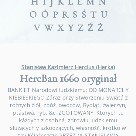
H
I
J
K
L
Ł
M
N
O
Ó
P
R
S
Ś
T
U
V
W
X
Y
Z
Ź
Ż
Stanisław Kazimierz Hercius (Herka)
HercBan 1660
oryginał
BANKIET Narodowi ludzkiemu; OD MONARCHY
NIEBIESKIEGO Záraz przy Stworzeniu Swiátá z
rożnych źiół, zbóż, owoców, Bydląt, źwierzyn,
ptástwá, ryb, &c. ZGOTOWANY. Ktorych tu
káżdych z osobná, zdrowiu ludzkiemu
służących y szkodzących, własność, krotko w
tey Kśiążeczcze PRZEZ M. STANISLAWA