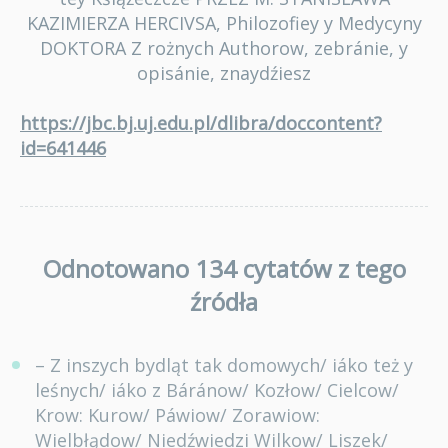
KAZIMIERZA HERCIVSA, Philozofiey y Medycyny
DOKTORA Z rożnych Authorow, zebránie, y
opisánie, znaydźiesz
https://jbc.bj.uj.edu.pl/dlibra/doccontent?
id=641446
Odnotowano 134 cytatów z tego
źródła
– Z inszych bydląt tak domowych/ iáko też y
leśnych/ iáko z Báránow/ Kozłow/ Cielcow/
Krow: Kurow/ Páwiow/ Zorawiow:
Wielbłądow/ Niedźwiedzi Wilkow/ Liszek/