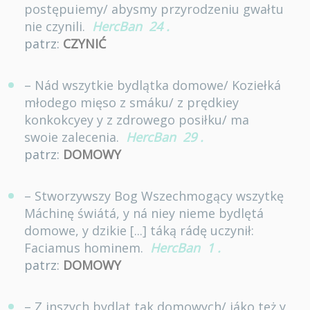
postępuiemy/ abysmy przyrodzeniu gwałtu
nie czynili.
HercBan
24
.
patrz:
CZYNIĆ
– Nád wszytkie bydlątka domowe/ Koziełká
młodego mięso z smáku/ z prędkiey
konkokcyey y z zdrowego posiłku/ ma
swoie zalecenia.
HercBan
29
.
patrz:
DOMOWY
– Stworzywszy Bog Wszechmogący wszytkę
Máchinę świátá, y ná niey nieme bydlętá
domowe, y dzikie [...] táką rádę uczynił:
Faciamus hominem.
HercBan
1
.
patrz:
DOMOWY
– Z inszych bydląt tak domowych/ iáko też y