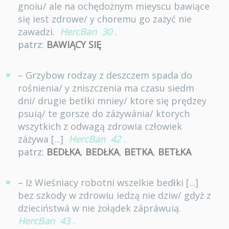
gnoiu/ ale na ochędożnym mieyscu bawiące
się iest zdrowe/ y choremu go zażyć nie
zawadzi.
HercBan
30
.
patrz:
BAWIĄCY SIĘ
– Grzybow rodzay z deszczem spada do
rośnienia/ y zniszczenia ma czasu siedm
dni/ drugie betłki mniey/ ktore się prędzey
psuią/ te gorsze do záżywánia/ ktorych
wszytkich z odwagą zdrowia człowiek
záżywa [...]
HercBan
42
.
patrz:
BEDŁKA
,
BEDŁKA
,
BETKA
,
BETŁKA
– Iż Wieśniacy robotni wszelkie bedłki [...]
bez szkody w zdrowiu iedzą nie dziw/ gdyż z
dzieciństwá w nie żołądek zápráwuią.
HercBan
43
.