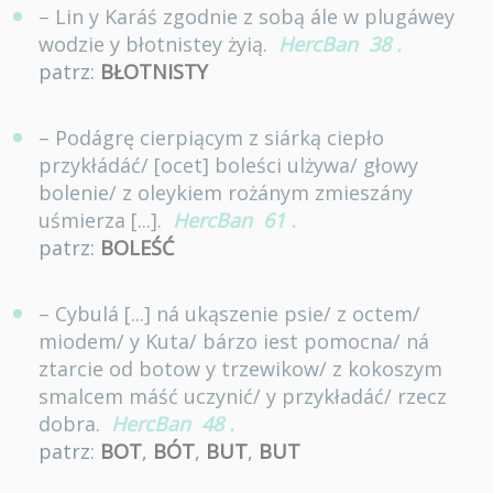
– Lin y Karáś zgodnie z sobą ále w plugáwey
wodzie y błotnistey żyią.
HercBan
38
.
patrz:
BŁOTNISTY
– Podágrę cierpiącym z siárką ciepło
przykłádáć/ [ocet] boleści ulżywa/ głowy
bolenie/ z oleykiem rożánym zmieszány
uśmierza [...].
HercBan
61
.
patrz:
BOLEŚĆ
– Cybulá [...] ná ukąszenie psie/ z octem/
miodem/ y Kuta/ bárzo iest pomocna/ ná
ztarcie od botow y trzewikow/ z kokoszym
smalcem máść uczynić/ y przykładáć/ rzecz
dobra.
HercBan
48
.
patrz:
BOT
,
BÓT
,
BUT
,
BUT