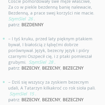
Coście pomordowały swe męże właściwe,
Za co w piekle bezdenną banię nalewacie,
Bezdenną, a prace swej korzyści nie macie.
SzymSiel
26
.
patrz:
BEZDENNY
– I tyś kruku, przed laty pięknym ptakiem
bywał, I białością z łąbęćmi dobrze
porównywał. Język, bezecny język i pióry
czarnymi Oszpecił cię, i z ptaki pomieszał
grubymi.
SzymSiel
28
.
patrz:
BEZECNY
,
BEZECNY
,
BEZECZNY
– Dziś się wszyscy za zyskiem bezecnym
udali, A Tatarzyn kilkakroć co rok sioła pali.
SzymSiel
15
.
patrz:
BEZECNY
,
BEZECNY
,
BEZECZNY