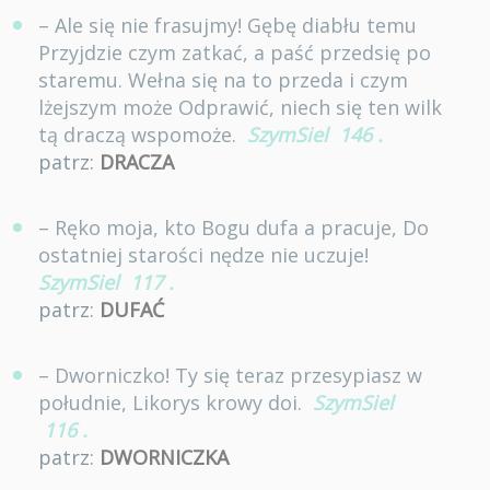
– Ale się nie frasujmy! Gębę diabłu temu
Przyjdzie czym zatkać, a paść przedsię po
staremu. Wełna się na to przeda i czym
lżejszym może Odprawić, niech się ten wilk
tą draczą wspomoże.
SzymSiel
146
.
patrz:
DRACZA
– Ręko moja, kto Bogu dufa a pracuje, Do
ostatniej starości nędze nie uczuje!
SzymSiel
117
.
patrz:
DUFAĆ
– Dworniczko! Ty się teraz przesypiasz w
południe, Likorys krowy doi.
SzymSiel
116
.
patrz:
DWORNICZKA