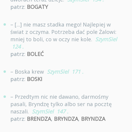
patrz:
BOGATY
– [...] nie masz stadka mego! Najlepiej w
świat z oczyma. Potrzeba dać pole Żalowi:
mniej to boli, co w oczy nie kole.
SzymSiel
124
.
patrz:
BOLEĆ
– Boska krew
SzymSiel
171
.
patrz:
BOSKI
– Przedtym nic nie dawano, darmośmy
pasali, Bryndzę tylko albo ser na pocztę
naszali.
SzymSiel
147
.
patrz:
BRENDZA
,
BRYNDZA
,
BRYNDZA