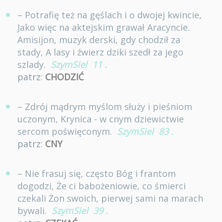
– Potrafię też na gęślach i o dwojej kwincie,
Jako więc na aktejskim grawał Aracyncie.
Amisijon, muzyk derski, gdy chodził za
stady, A lasy i źwierz dziki szedł za jego
szlady.
SzymSiel
11
.
patrz:
CHODZIĆ
– Zdrój mądrym myślom służy i pieśniom
uczonym, Krynica - w cnym dziewictwie
sercom poświęconym.
SzymSiel
83
.
patrz:
CNY
– Nie frasuj się, często Bóg i frantom
dogodzi, Że ci babożeniowie, co śmierci
czekali Żon swoich, pierwej sami na marach
bywali.
SzymSiel
39
.