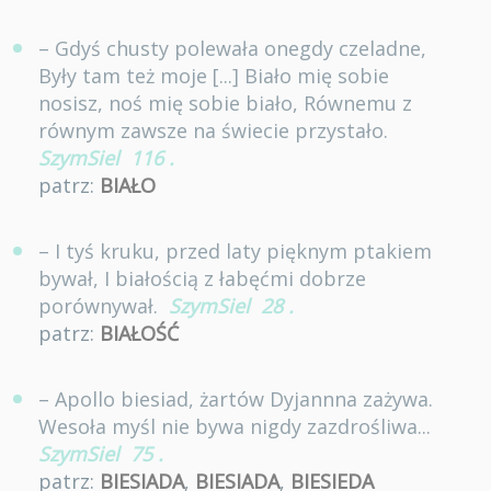
– Gdyś chusty polewała onegdy czeladne,
Były tam też moje [...] Biało mię sobie
nosisz, noś mię sobie biało, Równemu z
równym zawsze na świecie przystało.
SzymSiel
116
.
patrz:
BIAŁO
– I tyś kruku, przed laty pięknym ptakiem
bywał, I białością z łabęćmi dobrze
porównywał.
SzymSiel
28
.
patrz:
BIAŁOŚĆ
– Apollo biesiad, żartów Dyjannna zażywa.
Wesoła myśl nie bywa nigdy zazdrośliwa...
SzymSiel
75
.
patrz:
BIESIADA
,
BIESIADA
,
BIESIEDA