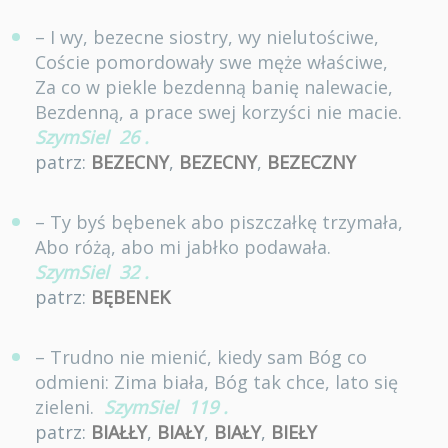
– I wy, bezecne siostry, wy nielutościwe,
Coście pomordowały swe męże właściwe,
Za co w piekle bezdenną banię nalewacie,
Bezdenną, a prace swej korzyści nie macie.
SzymSiel
26
.
patrz:
BEZECNY
,
BEZECNY
,
BEZECZNY
– Ty byś bębenek abo piszczałkę trzymała,
Abo różą, abo mi jabłko podawała.
SzymSiel
32
.
patrz:
BĘBENEK
– Trudno nie mienić, kiedy sam Bóg co
odmieni: Zima biała, Bóg tak chce, lato się
zieleni.
SzymSiel
119
.
patrz:
BIAŁŁY
,
BIAŁY
,
BIAŁY
,
BIEŁY