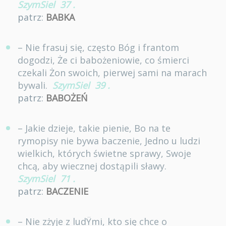
SzymSiel
37
.
patrz:
BABKA
– Nie frasuj się, często Bóg i frantom
dogodzi, Że ci babożeniowie, co śmierci
czekali Żon swoich, pierwej sami na marach
bywali.
SzymSiel
39
.
patrz:
BABOŻEŃ
– Jakie dzieje, takie pienie, Bo na te
rymopisy nie bywa baczenie, Jedno u ludzi
wielkich, których świetne sprawy, Swoje
chcą, aby wiecznej dostąpili sławy.
SzymSiel
71
.
patrz:
BACZENIE
– Nie zżyje z ludŸmi, kto się chce o