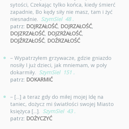
sytości, Czekając tylko końca, kiedy śmierć
zapadnie, Bo kędy siły nie masz, tam i żyć
niesnadnie.
SzymSiel
48
.
patrz:
DOJRZAŁOŚĆ
,
DOJRZAŁOŚĆ
,
DOJZRZAŁOŚĆ
,
DOJZRŻAŁOŚĆ
,
DOJŹRZAŁOŚĆ
,
DOŹRZAŁOŚĆ
– Wypatrzyłem grzywacze, gdzie gniazdo
nosiły I już dzieci, jak mniemam, w poły
dokarmiły.
SzymSiel
151
.
patrz:
DOKARMIĆ
– [...] a teraz gdy do miłej mojej Idę na
taniec, dożycz mi światłości swojej Miasto
księżyca [...].
SzymSiel
43
.
patrz:
DOŻYCZYĆ