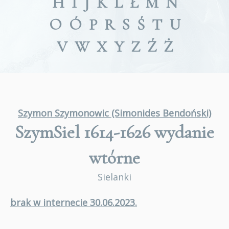
H
I
J
K
L
Ł
M
N
O
Ó
P
R
S
Ś
T
U
V
W
X
Y
Z
Ź
Ż
Szymon Szymonowic (Simonides Bendoński)
SzymSiel 1614-1626
wydanie
wtórne
Sielanki
brak w internecie 30.06.2023.