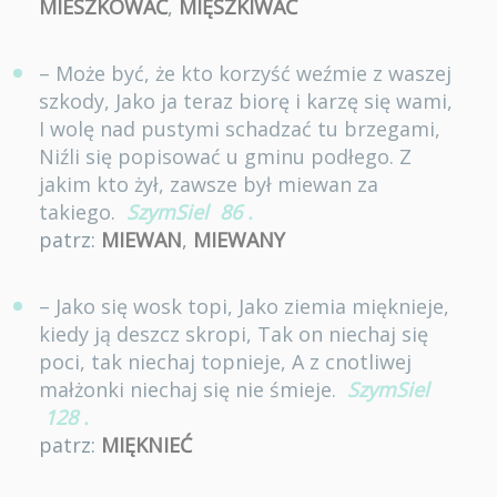
MIESZKOWAĆ
,
MIĘSZKIWAĆ
– Może być, że kto korzyść weźmie z waszej
szkody, Jako ja teraz biorę i karzę się wami,
I wolę nad pustymi schadzać tu brzegami,
Niźli się popisować u gminu podłego. Z
jakim kto żył, zawsze był miewan za
takiego.
SzymSiel
86
.
patrz:
MIEWAN
,
MIEWANY
– Jako się wosk topi, Jako ziemia mięknieje,
kiedy ją deszcz skropi, Tak on niechaj się
poci, tak niechaj topnieje, A z cnotliwej
małżonki niechaj się nie śmieje.
SzymSiel
128
.
patrz:
MIĘKNIEĆ