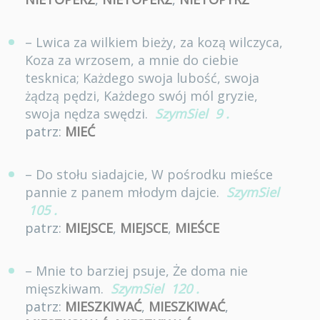
– Lwica za wilkiem bieży, za kozą wilczyca,
Koza za wrzosem, a mnie do ciebie
tesknica; Każdego swoja lubość, swoja
żądzą pędzi, Każdego swój mól gryzie,
swoja nędza swędzi.
SzymSiel
9
.
patrz:
MIEĆ
– Do stołu siadajcie, W pośrodku mieśce
pannie z panem młodym dajcie.
SzymSiel
105
.
patrz:
MIEJSCE
,
MIEJSCE
,
MIEŚCE
– Mnie to barziej psuje, Że doma nie
mięszkiwam.
SzymSiel
120
.
patrz:
MIESZKIWAĆ
,
MIESZKIWAĆ
,