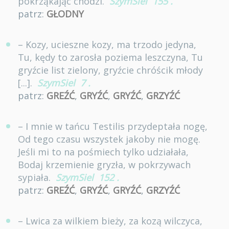
pokrząkając chodzi.
SzymSiel
155
.
patrz:
GŁODNY
– Kozy, ucieszne kozy, ma trzodo jedyna,
Tu, kędy to zarosła poziema leszczyna, Tu
gryźcie list zielony, gryźcie chróścik młody
[...].
SzymSiel
7
.
patrz:
GREŹĆ
,
GRYŹĆ
,
GRYŹĆ
,
GRZYŹĆ
– I mnie w tańcu Testilis przydeptała nogę,
Od tego czasu wszystek jakoby nie mogę.
Jeśli mi to na pośmiech tylko udziałała,
Bodaj krzemienie gryzła, w pokrzywach
sypiała.
SzymSiel
152
.
patrz:
GREŹĆ
,
GRYŹĆ
,
GRYŹĆ
,
GRZYŹĆ
– Lwica za wilkiem bieży, za kozą wilczyca,