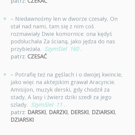
patrz:
CZEKAĆ
– Niedawnośmy len w dworze czesały, On
stał nad nami, tam się z nim coś
rozmawiały Dwie komornice: ona kędyś
podsłuchała Za ścianą, jako jędza do nas
przybieżała.
SzymSiel
160
.
patrz:
CZESAĆ
– Potrafię też na gęślach i o dwojej kwincie,
jako więc na aktejskim grawał Aracyncie.
Amisijon, muzyk derski, gdy chodził za
stady, A lasy i źwierz dziki szedł za jego
szlady.
SzymSiel
11
.
patrz:
DARSKI
,
DARZKI
,
DERSKI
,
DZIARSKI
,
DZIARSKI