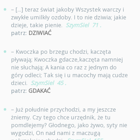
– [...] teraz świat jakoby Wszystek warczy i
zwykłe umilkły ozdoby. I to nie dziwia; jakie
dzieje, takie pienie.
SzymSiel
71
.
patrz:
DZIWIAĆ
– Kwoczka po brzegu chodzi, kaczęta
pływają; Kwoczka gdacze,kaczęta namniej
nie słuchają; A kania co raz z jednym do
góry odleci; Tak się i u macochy mają cudze
dzieci.
SzymSiel
45
.
patrz:
GDAKAĆ
– Już południe przychodzi, a my jeszcze
żniemy. Czy tego chce urzędnik, że tu
pomdlejemy? Głodnego, jako żywo, syty nie
wygodzi, On nad nami z maczugą