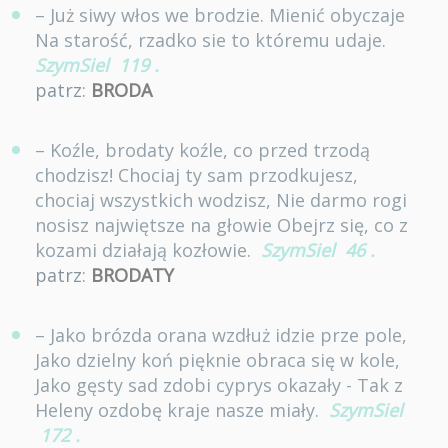
– Już siwy włos we brodzie. Mienić obyczaje
Na starość, rzadko sie to któremu udaje.
SzymSiel
119
.
patrz:
BRODA
– Koźle, brodaty koźle, co przed trzodą
chodzisz! Chociaj ty sam przodkujesz,
chociaj wszystkich wodzisz, Nie darmo rogi
nosisz najwiętsze na głowie Obejrz się, co z
kozami działają kozłowie.
SzymSiel
46
.
patrz:
BRODATY
– Jako brózda orana wzdłuż idzie prze pole,
Jako dzielny koń pięknie obraca się w kole,
Jako gęsty sad zdobi cyprys okazały - Tak z
Heleny ozdobę kraje nasze miały.
SzymSiel
172
.