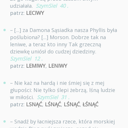
udziałała.
SzymSiel
40
.
patrz:
LECIWY
– [...] za Damona Sąsiadka nasza Phyllis była
poślubiona? [...] Morson. Dobrze tak na
leniwe, a teraz kto inny Tak grzeczną
dziewkę uniósł do cudzej dziedziny.
SzymSiel
12
.
patrz:
LEMIWY
,
LENIWY
– Nie każ na hardą i nie śmiej się z mej
głupości: Nie tylko ślepi żebrzą, lśną ludzie
w miłości.
SzymSiel
31
.
patrz:
LSNĄĆ
,
LŚNĄĆ
,
LŚNĄĆ
,
ŁŚNĄĆ
– Snadź by łacniejsza rzece, która morskiej