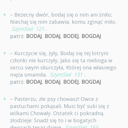
– Bezecny dwór, bodaj się o nim ani śniło;
Niechaj się nim zabawia, komu zginąć miło.
SzymSiel
121
.
patrz:
BODAJ
,
BODAJ
,
BODEJ
,
BOGDAJ
– Kurczycie się, żyły, Bodaj się tej łotryni
członki nie kurczyły, Jako się ta nieboga w
sercu swym skurczyła, Której ona własnego
męża omamiła.
SzymSiel
131
.
patrz:
BODAJ
,
BODAJ
,
BODEJ
,
BOGDAJ
– Pasterzu, złe psy chowasz! Owce z
pastuchami pokąsali. Musi być suki się z
wilkami Chowały. Ostatek ci pokradną
złodzieje: Snadź się to i w bogatych
dworach teraz dzieje.
SzymSiel
154
.