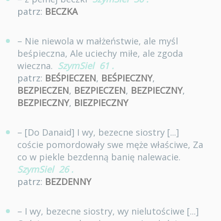
patrz:
BECZKA
– Nie niewola w małżeństwie, ale myśl
beśpieczna, Ale uciechy miłe, ale zgoda
wieczna.
SzymSiel
61
.
patrz:
BEŚPIECZEN
,
BEŚPIECZNY
,
BEZPIECZEN
,
BEZPIECZEN
,
BEZPIECZNY
,
BEZPIECZNY
,
BIEZPIECZNY
– [Do Danaid] I wy, bezecne siostry [...]
coście pomordowały swe męże właściwe, Za
co w piekle bezdenną banię nalewacie.
SzymSiel
26
.
patrz:
BEZDENNY
– I wy, bezecne siostry, wy nielutościwe [...]