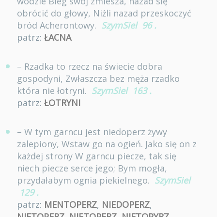
wodzie Bieg swój zmiesza, nazad się
obrócić do głowy, Niżli nazad przeskoczyć
bród Acherontowy.
SzymSiel
96
.
patrz:
ŁACNA
– Rzadka to rzecz na świecie dobra
gospodyni, Zwłaszcza bez męża rzadko
która nie łotryni.
SzymSiel
163
.
patrz:
ŁOTRYNI
– W tym garncu jest niedoperz żywy
zalepiony, Wstaw go na ogień. Jako się on z
każdej strony W garncu piecze, tak się
niech piecze serce jego; Bym mogła,
przydałabym ognia piekielnego.
SzymSiel
129
.
patrz:
MENTOPERZ
,
NIEDOPERZ
,
NIETOPERZ
,
NIETOPERZ
,
NIETOPYRZ