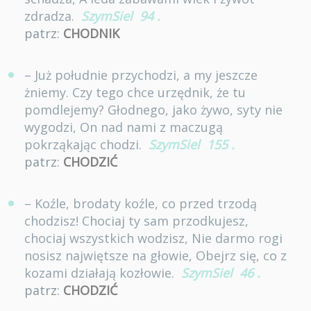
zdradza.
SzymSiel
94
.
patrz:
CHODNIK
– Już południe przychodzi, a my jeszcze
żniemy. Czy tego chce urzędnik, że tu
pomdlejemy? Głodnego, jako żywo, syty nie
wygodzi, On nad nami z maczugą
pokrząkając chodzi.
SzymSiel
155
.
patrz:
CHODZIĆ
– Koźle, brodaty koźle, co przed trzodą
chodzisz! Chociaj ty sam przodkujesz,
chociaj wszystkich wodzisz, Nie darmo rogi
nosisz najwiętsze na głowie, Obejrz się, co z
kozami działają kozłowie.
SzymSiel
46
.
patrz:
CHODZIĆ