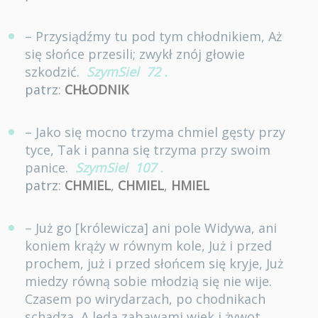
– Przysiądźmy tu pod tym chłodnikiem, Aż
się słońce przesili; zwykł znój głowie
szkodzić.
SzymSiel
72
.
patrz:
CHŁODNIK
– Jako się mocno trzyma chmiel gęsty przy
tyce, Tak i panna się trzyma przy swoim
panice.
SzymSiel
107
.
patrz:
CHMIEL
,
CHMIEL
,
HMIEL
– Już go [królewicza] ani pole Widywa, ani
koniem krąży w równym kole, Już i przed
prochem, już i przed słońcem się kryje, Już
miedzy równą sobie młodzią się nie wije.
Czasem po wirydarzach, po chodnikach
schadza, A leda zabawami wiek i żywot