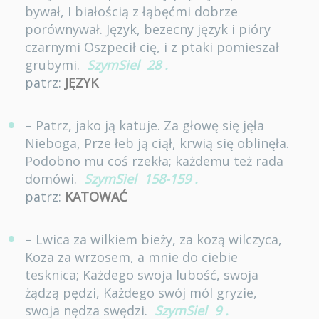
bywał, I białością z łąbęćmi dobrze
porównywał. Język, bezecny język i pióry
czarnymi Oszpecił cię, i z ptaki pomieszał
grubymi.
SzymSiel
28
.
patrz:
JĘZYK
– Patrz, jako ją katuje. Za głowę się jęła
Nieboga, Prze łeb ją ciął, krwią się oblinęła.
Podobno mu coś rzekła; każdemu też rada
domówi.
SzymSiel
158-159
.
patrz:
KATOWAĆ
– Lwica za wilkiem bieży, za kozą wilczyca,
Koza za wrzosem, a mnie do ciebie
tesknica; Każdego swoja lubość, swoja
żądzą pędzi, Każdego swój mól gryzie,
swoja nędza swędzi.
SzymSiel
9
.