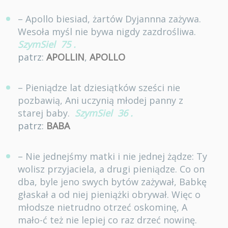
– Apollo biesiad, żartów Dyjannna zażywa.
Wesoła myśl nie bywa nigdy zazdrośliwa.
SzymSiel
75
.
patrz:
APOLLIN
,
APOLLO
– Pieniądze lat dziesiątków sześci nie
pozbawią, Ani uczynią młodej panny z
starej baby.
SzymSiel
36
.
patrz:
BABA
– Nie jednejśmy matki i nie jednej żądze: Ty
wolisz przyjaciela, a drugi pieniądze. Co on
dba, byle jeno swych bytów zażywał, Babkę
głaskał a od niej pieniążki obrywał. Więc o
młodsze nietrudno otrzeć oskominę, A
mało-ć też nie lepiej co raz drzeć nowinę.