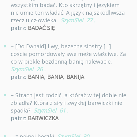
wszystkim badać, Kto skrzętny i językiem
nie umie ten władać. A język najszkodliwsza
rzecz u człowieka.
SzymSiel
27
.
patrz:
BADAĆ SIĘ
– [Do Danaid] I wy, bezecne siostry [...]
coście pomordowały swe męże właściwe, Za
co w piekle bezdenną banię nalewacie.
SzymSiel
26
.
patrz:
BANIA
,
BANIA
,
BANIJA
– Strach jest rodzić, a któraż w tej dobie nie
zbladła? Która z siły i zwykłej barwiczki nie
spadła?
SzymSiel
61
.
patrz:
BARWICZKA
– z pełnej beczki
SzymSiel
30
.