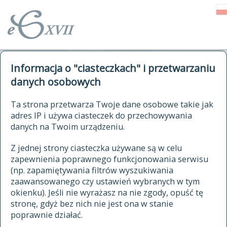
o Słowniku
Informacja o "ciasteczkach" i przetwarzaniu
autorzy Słownika
kwerendy
danych osobowych
jak cytować Słownik
historia
ELEKTRONICZNY SŁOWNIK
Ta strona przetwarza Twoje dane osobowe takie jak
publikacje
adres IP i używa ciasteczek do przechowywania
JĘZYKA POLSKIEGO
źródła
danych na Twoim urządzeniu.
XVII I XVIII WIEKU
autorzy tekstów źródłowych
Z jednej strony ciasteczka używane są w celu
zapewnienia poprawnego funkcjonowania serwisu
zasady opracowania
(np. zapamiętywania filtrów wyszukiwania
statystyki
zaawansowanego czy ustawień wybranych w tym
znajdź hasła
okienku). Jeśli nie wyrażasz na nie zgody, opuść tę
najnowsze hasła
stronę, gdyż bez nich nie jest ona w stanie
poprawnie działać.
zaczynające się od
ostatnio zmodyfikowane hasła