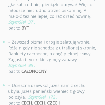
głaskał a od niej pieniążki obrywał. Więc o
młodsze nietrudno otrzeć oskominę, A
mało-ć też nie lepiej co raz drzeć nowinę.
SzymSiel
37
.
patrz:
BYT
– Zewsząd piżma i drogie zalatują wonie,
Róże nigdy nie schodzą z utrafionej skronie,
Bankiety całonocne, a chęć pięknej sławy
Zagasła i rycerskie zginęły zabawy.
SzymSiel
95
.
patrz:
CAŁONOCNY
– Ucieszna dziewko! Jużeś nam z cechu
ubyła, Jużeś panieński wieniec z głowy
położyła.
SzymSiel
172
.
patrz:
CECH
,
CECH
,
CZECH