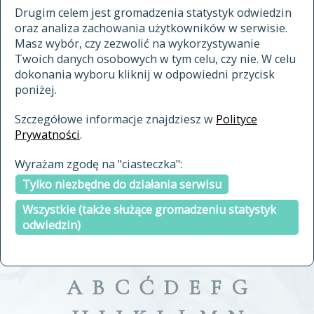
materiały archiwalne
Drugim celem jest gromadzenia statystyk odwiedzin
oraz analiza zachowania użytkowników w serwisie.
cytowanie
Masz wybór, czy zezwolić na wykorzystywanie
kontakt
Twoich danych osobowych w tym celu, czy nie. W celu
dokonania wyboru kliknij w odpowiedni przycisk
poniżej.
Szczegółowe informacje znajdziesz w
Polityce
Prywatności
.
przeszukaj także hasła w
Wyrażam zgodę na "ciasteczka":
indeksie
Tylko niezbędne do działania serwisu
a fronte
a tergo
Wszystkie (także służące gromadzeniu statystyk
odwiedzin)
A
B
C
Ć
D
E
F
G