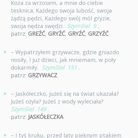
Koza za wrzosem, a mnie do ciebie
tesknica; Każdego swoja lubość, swoja
żądzą pędzi, Każdego swój mól gryzie,
swoja nędza swędzi.
SzymSiel
9
.
patrz:
GREŹĆ
,
GRYŹĆ
,
GRYŹĆ
,
GRZYŹĆ
– Wypatrzyłem grzywacze, gdzie gniazdo
nosiły, I już dzieci, jak mniemam, w poły
dokarmiły.
SzymSiel
151
.
patrz:
GRZYWACZ
– Jaskółeczko, jużeś się na świat ukazała?
Jużeś ożyła? Jużeś z wody wyleciała?
SzymSiel
149
.
patrz:
JASKÓŁECZKA
– I tyś kruku, przed laty pięknym ptakiem