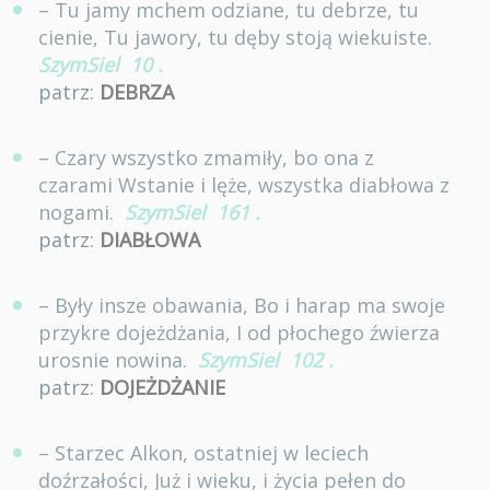
– Tu jamy mchem odziane, tu debrze, tu
cienie, Tu jawory, tu dęby stoją wiekuiste.
SzymSiel
10
.
patrz:
DEBRZA
– Czary wszystko zmamiły, bo ona z
czarami Wstanie i lęże, wszystka diabłowa z
nogami.
SzymSiel
161
.
patrz:
DIABŁOWA
– Były insze obawania, Bo i harap ma swoje
przykre dojeżdżania, I od płochego źwierza
urosnie nowina.
SzymSiel
102
.
patrz:
DOJEŻDŻANIE
– Starzec Alkon, ostatniej w leciech
doźrzałości, Już i wieku, i życia pełen do