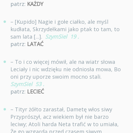
patrz:
KAŻDY
– [Kupido] Nagie i gołe ciałko, ale myśl
kudłata, Skrzydełkami jako ptak to tam, to
sam lata [...].
SzymSiel
19
.
patrz:
LATAĆ
– To i co więcej mówił, ale na wiatr słowa
Leciały i nic wdzięku nie odniosła mowa, Bo
oni przy uporze swoim mocno stali.
SzymSiel
53
.
patrz:
LECIEĆ
– Tityr żółto zarastał, Dametę włos siwy
Przyprószył, acz wiekiem był nie barzo
leciwy; Atoli harda Neta trafić w to umiała,
Że go wzgardą przed czasem siwym