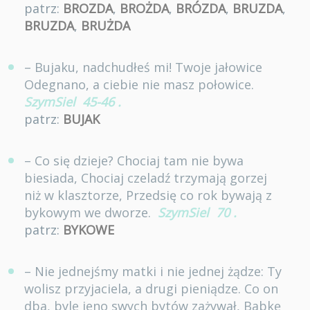
patrz:
BROZDA
,
BROŻDA
,
BRÓZDA
,
BRUZDA
,
BRUZDA
,
BRUŻDA
– Bujaku, nadchudłeś mi! Twoje jałowice
Odegnano, a ciebie nie masz połowice.
SzymSiel
45-46
.
patrz:
BUJAK
– Co się dzieje? Chociaj tam nie bywa
biesiada, Chociaj czeladź trzymają gorzej
niż w klasztorze, Przedsię co rok bywają z
bykowym we dworze.
SzymSiel
70
.
patrz:
BYKOWE
– Nie jednejśmy matki i nie jednej żądze: Ty
wolisz przyjaciela, a drugi pieniądze. Co on
dba, byle jeno swych bytów zażywał, Babkę