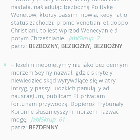
nástała, naśladuiąc bezbożną Politykę
Wenetow, ktorzy passim mowią, kędy ratio
status zachodzi, promo Venetiani et doppo
Christiani, to iest wprzod Wenecyanie á
potym Chrześcianie.
JabłSkrup
7
.
patrz:
BEZBOZNY
,
BEZBOŻNY
,
BEZBOŻNY
– Ieżelim niepoiętym y nie iáko bez dennym
morzem Seymy nazwał, gdzie skryte y
niewiedzieć skąd wyrywáiące się wiatry
intryg, y passyi ludzkich panuią, y ad
nausragium, publicam Et privatam
fortunam przywodzą. Dopieroż Trybunały
Koronne słusznieyszym morzem nazwać
mogę.
JabłSkrup
61
.
patrz:
BEZDENNY