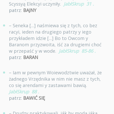
Scyssyą Elekcyi uczyniły.
JabłSkrup
31
.
patrz:
BAJNY
– Seneka [...] naśmiewa się z tych, co bez
racyi, ieden na drugiego patrzy y iego
przykładem idzie [...] Bo to Owcom y
Baranom przyzwoita, iść za drugiemi choć
w przepaść y w wode.
JabłSkrup
85-86
.
patrz:
BARAN
– Iam w pewnym Woiewodztwie uważał, że
żadnego Vrzędnika w nim nie masz z tych,
co się arendami y zastawami bawią.
JabłSkrup
88
.
patrz:
BAWIĆ SIĘ
– Drudzy praktykowali, iák by moda iáka