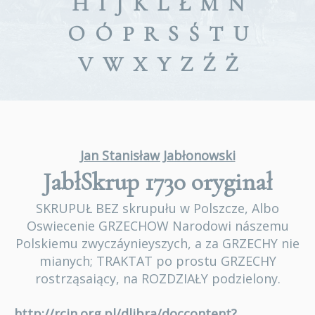
H
I
J
K
L
Ł
M
N
O
Ó
P
R
S
Ś
T
U
V
W
X
Y
Z
Ź
Ż
Jan Stanisław Jabłonowski
JabłSkrup 1730
oryginał
SKRUPUŁ BEZ skrupułu w Polszcze, Albo
Oswiecenie GRZECHOW Narodowi nászemu
Polskiemu zwyczáynieyszych, a za GRZECHY nie
mianych; TRAKTAT po prostu GRZECHY
rostrząsaiący, na ROZDZIAŁY podzielony.
http://rcin.org.pl/dlibra/doccontent?