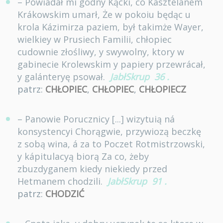
– Powiadał mi godny Kącki, co Kásztelanem
Krákowskim umarł, Że w pokoiu będąc u
krola Kázimirza paziem, był takimże Wayer,
wielkiey w Prusiech Familii, chłopiec
cudownie złośliwy, y swywolny, ktory w
gabinecie Krolewskim y papiery przewrácał,
y galánteryę psował.
JabłSkrup
36
.
patrz:
CHŁOPIEC
,
CHŁOPIEC
,
CHŁOPIECZ
– Panowie Porucznicy [...] wizytuią ná
konsystencyi Chorągwie, przywiozą beczkę
z sobą wina, á za to Poczet Rotmistrzowski,
y kápitulacyą biorą Za co, żeby
zbuzdyganem kiedy niekiedy przed
Hetmanem chodzili.
JabłSkrup
91
.
patrz:
CHODZIĆ