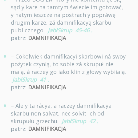
sąd y kare na tamtym świecie im gotować,
y natym ieszcze na postrach y popráwę
drugim karze, zá damnifikacyą skarbu
publicznego.
JabłSkrup
45-46
.
patrz:
DAMNIFIKACJA
– Cokolwiek damnifikacyi skarbowi ná swoy
pożytek czynią, to sobie zá skrupuł nie
maią, á raczey go iako klin z głowy wybiiaią.
JabłSkrup
41
.
patrz:
DAMNIFIKACJA
– Ale y ta rácya, a raczey damnifikacya
skarbu non salvat, nec solvit ich od
skrupułu grzechu.
JabłSkrup
42
.
patrz:
DAMNIFIKACJA