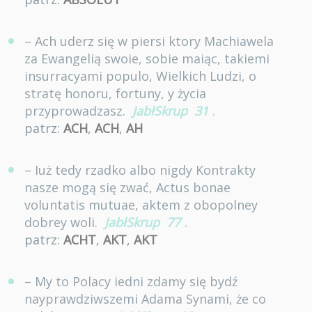
– Ach uderz się w piersi ktory Machiawela
za Ewangelią swoie, sobie maiąc, takiemi
insurracyami populo, Wielkich Ludzi, o
stratę honoru, fortuny, y życia
przyprowadzasz.
JabłSkrup
31
.
patrz:
ACH
,
ACH
,
AH
– Iuż tedy rzadko albo nigdy Kontrakty
nasze mogą się zwać, Actus bonae
voluntatis mutuae, aktem z obopolney
dobrey woli.
JabłSkrup
77
.
patrz:
ACHT
,
AKT
,
AKT
– My to Polacy iedni zdamy się bydź
nayprawdziwszemi Adama Synami, że co