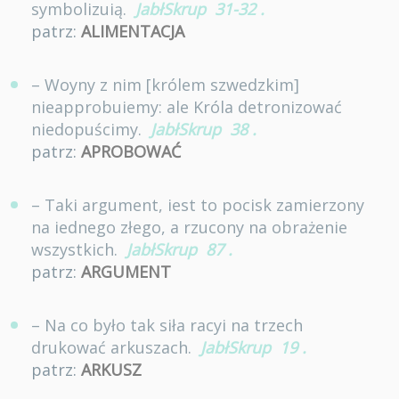
symbolizuią.
JabłSkrup
31-32
.
patrz:
ALIMENTACJA
– Woyny z nim [królem szwedzkim]
nieapprobuiemy: ale Króla detronizować
niedopuścimy.
JabłSkrup
38
.
patrz:
APROBOWAĆ
– Taki argument, iest to pocisk zamierzony
na iednego złego, a rzucony na obrażenie
wszystkich.
JabłSkrup
87
.
patrz:
ARGUMENT
– Na co było tak siła racyi na trzech
drukować arkuszach.
JabłSkrup
19
.
patrz:
ARKUSZ