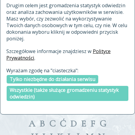
materiały archiwalne
Drugim celem jest gromadzenia statystyk odwiedzin
oraz analiza zachowania użytkowników w serwisie.
cytowanie
Masz wybór, czy zezwolić na wykorzystywanie
kontakt
Twoich danych osobowych w tym celu, czy nie. W celu
dokonania wyboru kliknij w odpowiedni przycisk
poniżej.
Szczegółowe informacje znajdziesz w
Polityce
Prywatności
.
przeszukaj także hasła w
Wyrażam zgodę na "ciasteczka":
indeksie
Tylko niezbędne do działania serwisu
a fronte
a tergo
Wszystkie (także służące gromadzeniu statystyk
odwiedzin)
A
B
C
Ć
D
E
F
G