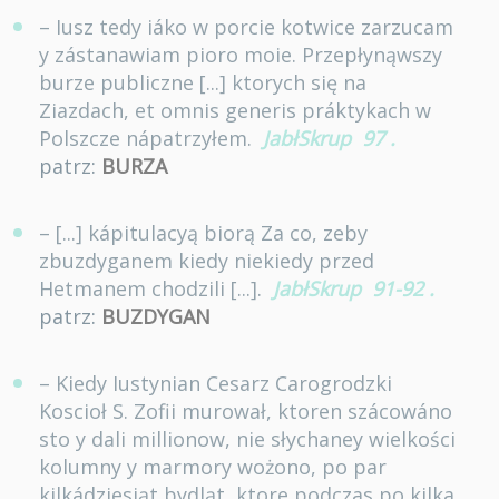
– Iusz tedy iáko w porcie kotwice zarzucam
y zástanawiam pioro moie. Przepłynąwszy
burze publiczne [...] ktorych się na
Ziazdach, et omnis generis práktykach w
Polszcze nápatrzyłem.
JabłSkrup
97
.
patrz:
BURZA
– [...] kápitulacyą biorą Za co, zeby
zbuzdyganem kiedy niekiedy przed
Hetmanem chodzili [...].
JabłSkrup
91-92
.
patrz:
BUZDYGAN
– Kiedy Iustynian Cesarz Carogrodzki
Koscioł S. Zofii murował, ktoren szácowáno
sto y dali millionow, nie słychaney wielkości
kolumny y marmory wożono, po par
kilkádziesiąt bydląt, ktore podczas po kilka