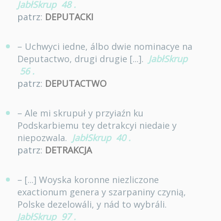
JabłSkrup
48
.
patrz:
DEPUTACKI
– Uchwyci iedne, álbo dwie nominacye na
Deputactwo, drugi drugie [...].
JabłSkrup
56
.
patrz:
DEPUTACTWO
– Ale mi skrupuł y przyiaźn ku
Podskarbiemu tey detrakcyi niedaie y
niepozwala.
JabłSkrup
40
.
patrz:
DETRAKCJA
– [...] Woyska koronne niezliczone
exactionum genera y szarpaniny czynią,
Polske dezelowáli, y nád to wybráli.
JabłSkrup
97
.