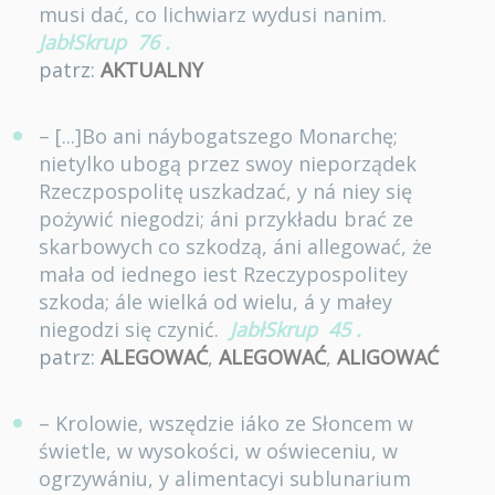
musi dać, co lichwiarz wydusi nanim.
JabłSkrup
76
.
patrz:
AKTUALNY
– [...]Bo ani náybogatszego Monarchę;
nietylko ubogą przez swoy nieporządek
Rzeczpospolitę uszkadzać, y ná niey się
pożywić niegodzi; áni przykładu brać ze
skarbowych co szkodzą, áni allegować, że
mała od iednego iest Rzeczypospolitey
szkoda; ále wielká od wielu, á y małey
niegodzi się czynić.
JabłSkrup
45
.
patrz:
ALEGOWAĆ
,
ALEGOWAĆ
,
ALIGOWAĆ
– Krolowie, wszędzie iáko ze Słoncem w
świetle, w wysokości, w oświeceniu, w
ogrzywániu, y alimentacyi sublunarium