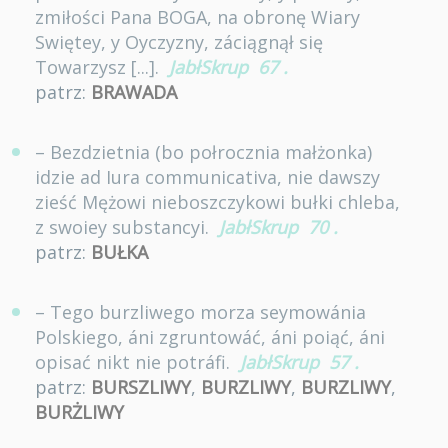
zmiłości Pana BOGA, na obronę Wiary
Swiętey, y Oyczyzny, záciągnął się
Towarzysz [...].
JabłSkrup
67
.
patrz:
BRAWADA
– Bezdzietnia (bo połrocznia małżonka)
idzie ad Iura communicativa, nie dawszy
zieść Mężowi nieboszczykowi bułki chleba,
z swoiey substancyi.
JabłSkrup
70
.
patrz:
BUŁKA
– Tego burzliwego morza seymowánia
Polskiego, áni zgruntowáć, áni poiąć, áni
opisać nikt nie potráfi.
JabłSkrup
57
.
patrz:
BURSZLIWY
,
BURZLIWY
,
BURZLIWY
,
BURŻLIWY