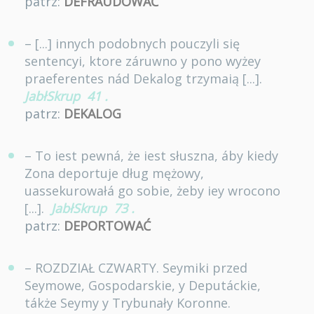
patrz:
DEFRAUDOWAĆ
– [...] innych podobnych pouczyli się
sentencyi, ktore záruwno y pono wyżey
praeferentes nád Dekalog trzymaią [...].
JabłSkrup
41
.
patrz:
DEKALOG
– To iest pewná, że iest słuszna, áby kiedy
Zona deportuje dług mężowy,
uassekurowałá go sobie, żeby iey wrocono
[...].
JabłSkrup
73
.
patrz:
DEPORTOWAĆ
– ROZDZIAŁ CZWARTY. Seymiki przed
Seymowe, Gospodarskie, y Deputáckie,
tákże Seymy y Trybunały Koronne.