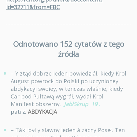
id=32711&from=FBC
Odnotowano 152 cytatów z tego
źródła
– Y ztąd dobrze ieden powiedziáł, kiedy Krol
August powrocił do Polski po uczynioney
abdykacyi swoiey, w tenczas właśnie, kiedy
Car pod Pułtawą wygráł, wydał Krol
Manifest obszerny.
JabłSkrup
19
.
patrz:
ABDYKACJA
– Táki był y sławny ieden á zácny Poseł. Ten