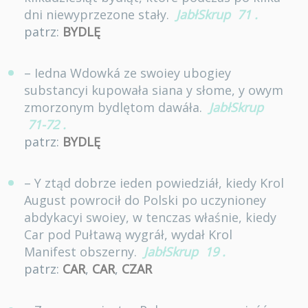
dni niewyprzezone stały.
JabłSkrup
71
.
patrz:
BYDLĘ
– Iedna Wdowká ze swoiey ubogiey
substancyi kupowała siana y słome, y owym
zmorzonym bydlętom dawáła.
JabłSkrup
71-72
.
patrz:
BYDLĘ
– Y ztąd dobrze ieden powiedziáł, kiedy Krol
August powrocił do Polski po uczynioney
abdykacyi swoiey, w tenczas właśnie, kiedy
Car pod Pułtawą wygráł, wydał Krol
Manifest obszerny.
JabłSkrup
19
.
patrz:
CAR
,
CAR
,
CZAR