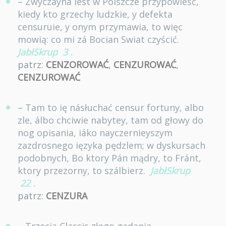
– Zwyczayna iest w Polszcze przypowieść,
kiedy kto grzechy ludzkie, y defekta
censuruie, y onym przymawia, to więc
mowią: co mi zá Bocian Swiat czyścić.
JabłSkrup
3
.
patrz:
CENZOROWAĆ
,
CENZUROWAĆ
,
CENZUROWAĆ
– Tam to ię násłuchać censur fortuny, albo
zle, álbo chciwie nabytey, tam od głowy do
nog opisania, iáko nayczernieyszym
zazdrosnego ięzyka pędzlem; w dyskursach
podobnych, Bo ktory Pán mądry, to Fránt,
ktory przezorny, to szálbierz.
JabłSkrup
22
.
patrz:
CENZURA