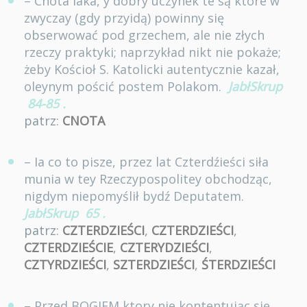
– Cnota iaka, y dobry uczynek te są ktore w
zwyczay (gdy przyidą) powinny się
obserwować pod grzechem, ale nie złych
rzeczy praktyki; naprzykład nikt nie pokaże;
żeby Kościoł S. Katolicki autentycznie kazał,
oleynym pościć postem Polakom.
JabłSkrup
84-85
.
patrz:
CNOTA
– Ia co to pisze, przez lat Czterdźieści siła
munia w tey Rzeczypospolitey obchodząc,
nigdym niepomyślił bydź Deputatem.
JabłSkrup
65
.
patrz:
CZTERDZIEŚCI
,
CZTERDZIEŚCI
,
CZTERDZIEŚCIE
,
CZTERYDZIEŚCI
,
CZTYRDZIEŚCI
,
SZTERDZIEŚCI
,
ŚTERDZIEŚCI
– Przed BOGIEM ktory nie kontentuiąc się,