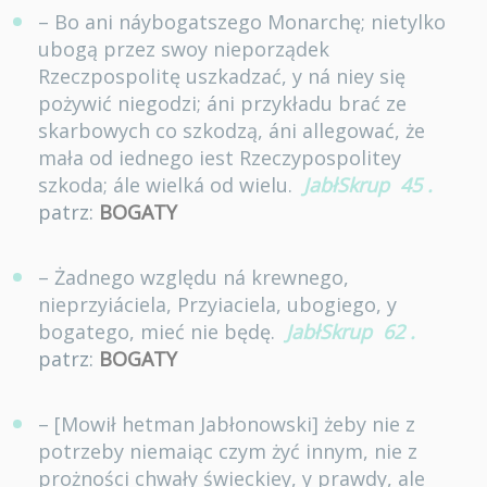
– Bo ani náybogatszego Monarchę; nietylko
ubogą przez swoy nieporządek
Rzeczpospolitę uszkadzać, y ná niey się
pożywić niegodzi; áni przykładu brać ze
skarbowych co szkodzą, áni allegować, że
mała od iednego iest Rzeczypospolitey
szkoda; ále wielká od wielu.
JabłSkrup
45
.
patrz:
BOGATY
– Żadnego względu ná krewnego,
nieprzyiáciela, Przyiaciela, ubogiego, y
bogatego, mieć nie będę.
JabłSkrup
62
.
patrz:
BOGATY
– [Mowił hetman Jabłonowski] żeby nie z
potrzeby niemaiąc czym żyć innym, nie z
prożności chwały świeckiey, y prawdy, ale