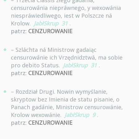
– Trzecia Classis złego gadania,
censurowánia niepráwnego, y wexowánia
niespráwiedliwego, iest w Polszcze ná
Krolow.
JabłSkrup
31
.
patrz:
CENZUROWANIE
– Szláchta ná Ministrow gadaiąc
censurowánie ich Vrzędnidztwá, ma sobie
pro debito Status.
JabłSkrup
31
.
patrz:
CENZUROWANIE
– Rozdział Drugi. Nowin wymyślanie,
skryptow bez Imienia de statu pisanie, o
Panach gadánie, Ministrow censurowánie,
Krolow wexowánie.
JabłSkrup
9
.
patrz:
CENZUROWANIE