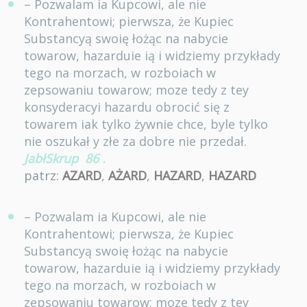
– Pozwalam ia Kupcowi, ale nie
Kontrahentowi; pierwsza, że Kupiec
Substancyą swoię łożąc na nabycie
towarow, hazarduie ią i widziemy przykłady
tego na morzach, w rozboiach w
zepsowaniu towarow; moze tedy z tey
konsyderacyi hazardu obrocić się z
towarem iak tylko żywnie chce, byle tylko
nie oszukał y złe za dobre nie przedał.
JabłSkrup
86
.
patrz:
AZARD
,
AŻARD
,
HAZARD
,
HAZARD
– Pozwalam ia Kupcowi, ale nie
Kontrahentowi; pierwsza, że Kupiec
Substancyą swoię łożąc na nabycie
towarow, hazarduie ią i widziemy przykłady
tego na morzach, w rozboiach w
zepsowaniu towarow; moze tedy z tey