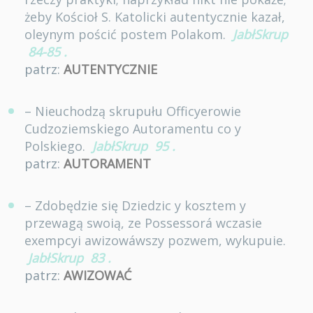
żeby Kościoł S. Katolicki autentycznie kazał,
oleynym pościć postem Polakom.
JabłSkrup
84-85
.
patrz:
AUTENTYCZNIE
– Nieuchodzą skrupułu Officyerowie
Cudzoziemskiego Autoramentu co y
Polskiego.
JabłSkrup
95
.
patrz:
AUTORAMENT
– Zdobędzie się Dziedzic y kosztem y
przewagą swoią, ze Possessorá wczasie
exempcyi awizowáwszy pozwem, wykupuie.
JabłSkrup
83
.
patrz:
AWIZOWAĆ