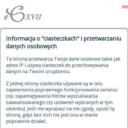
o Słowniku
Informacja o "ciasteczkach" i przetwarzaniu
autorzy Słownika
kwerendy
danych osobowych
jak cytować Słownik
historia
ELEKTRONICZNY SŁOWNIK
Ta strona przetwarza Twoje dane osobowe takie jak
publikacje
adres IP i używa ciasteczek do przechowywania
JĘZYKA POLSKIEGO
źródła
danych na Twoim urządzeniu.
XVII I XVIII WIEKU
autorzy tekstów źródłowych
Z jednej strony ciasteczka używane są w celu
zapewnienia poprawnego funkcjonowania serwisu
zasady opracowania
(np. zapamiętywania filtrów wyszukiwania
statystyki
zaawansowanego czy ustawień wybranych w tym
znajdź hasła
okienku). Jeśli nie wyrażasz na nie zgody, opuść tę
najnowsze hasła
stronę, gdyż bez nich nie jest ona w stanie
poprawnie działać.
zaczynające się od
ostatnio zmodyfikowane hasła