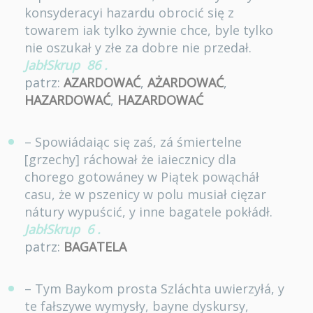
konsyderacyi hazardu obrocić się z
towarem iak tylko żywnie chce, byle tylko
nie oszukał y złe za dobre nie przedał.
JabłSkrup
86
.
patrz:
AZARDOWAĆ
,
AŻARDOWAĆ
,
HAZARDOWAĆ
,
HAZARDOWAĆ
– Spowiádaiąc się zaś, zá śmiertelne
[grzechy] ráchował że iaiecznicy dla
chorego gotowáney w Piątek powącháł
casu, że w pszenicy w polu musiał cięzar
nátury wypuścić, y inne bagatele pokłádł.
JabłSkrup
6
.
patrz:
BAGATELA
– Tym Baykom prosta Szláchta uwierzyłá, y
te fałszywe wymysły, bayne dyskursy,