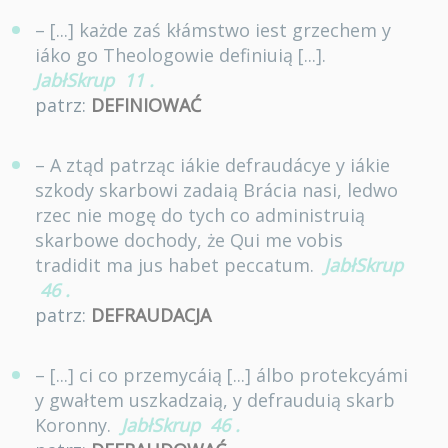
– [...] każde zaś kłámstwo iest grzechem y
iáko go Theologowie definiuią [...].
JabłSkrup
11
.
patrz:
DEFINIOWAĆ
– A ztąd patrząc iákie defraudácye y iákie
szkody skarbowi zadaią Brácia nasi, ledwo
rzec nie mogę do tych co administruią
skarbowe dochody, że Qui me vobis
tradidit ma jus habet peccatum.
JabłSkrup
46
.
patrz:
DEFRAUDACJA
– [...] ci co przemycáią [...] álbo protekcyámi
y gwałtem uszkadzaią, y defrauduią skarb
Koronny.
JabłSkrup
46
.