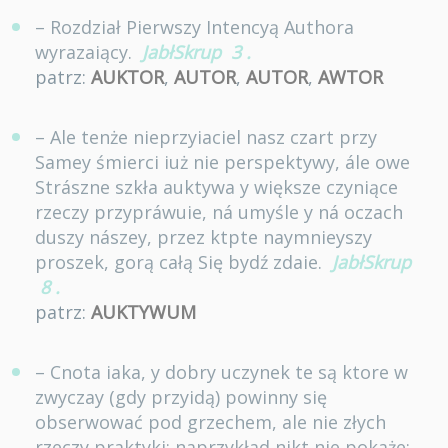
– Rozdział Pierwszy Intencyą Authora
wyrazaiący.
JabłSkrup
3
.
patrz:
AUKTOR
,
AUTOR
,
AUTOR
,
AWTOR
– Ale tenże nieprzyiaciel nasz czart przy
Samey śmierci iuż nie perspektywy, ále owe
Strászne szkła auktywa y większe czyniące
rzeczy przypráwuie, ná umyśle y ná oczach
duszy nászey, przez ktpte naymnieyszy
proszek, gorą całą Się bydź zdaie.
JabłSkrup
8
.
patrz:
AUKTYWUM
– Cnota iaka, y dobry uczynek te są ktore w
zwyczay (gdy przyidą) powinny się
obserwować pod grzechem, ale nie złych
rzeczy praktyki; naprzykład nikt nie pokaże;