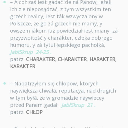
– A coż zaś iest gadać zle ná Panow, ieżeli
ich zle nieposądzać, z tym wszystkim ten
grzech realny, iest ták wzwyczaiony w
Polszcze, że go zá grzech nie mamy, y
owszem iákom iuż powiedział iest miany, zá
przyzwoitość y charákter, człeka dobrego
humoru, y zá tytuł łepskiego pachołká.
JabłSkrup
24-25
.
patrz:
CHARAKTER
,
CHARAKTER
,
HARAKTER
,
KARAKTER
– Nápatrzyłem się chłopow, ktorych
naywiększa chwałá, reputacya, nad drugich
w tym byłá, że w gromadzie naywiecey
przed Panem gadał.
JabłSkrup
21
.
patrz:
CHŁOP