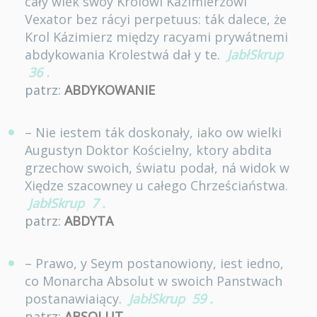
cały wiek swoy Krolowi Kázimierzowi
Vexator bez rácyi perpetuus: ták dalece, że
Krol Kázimierz między racyami prywátnemi
abdykowania Krolestwá dał y te.
JabłSkrup
36
.
patrz:
ABDYKOWANIE
– Nie iestem ták doskonały, iako ow wielki
Augustyn Doktor Kościelny, ktory abdita
grzechow swoich, światu podał, ná widok w
Xiędze szacowney u całego Chrześciaństwa.
JabłSkrup
7
.
patrz:
ABDYTA
– Prawo, y Seym postanowiony, iest iedno,
co Monarcha Absolut w swoich Panstwach
postanawiaiący.
JabłSkrup
59
.
patrz:
ABSOLUT