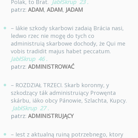
Polak, to Brat.
JabłSkrup
23
.
patrz:
ADAM
,
ADAM
,
JADAM
– Iákie szkody skarbowi zadaią Brácia nasi,
ledwo rzec nie mogę do tych co
administruią skarbowe dochody, że Qui me
vobis tradidit majus habet peccatum.
JabłSkrup
46
.
patrz:
ADMINISTROWAĆ
– ROZDZIAŁ TRZECI. Skarb koronny, y
szkodzący ták administruiący Prowęnta
skárbu, iáko obcy Pánowie, Szlachta, Kupcy.
JabłSkrup
27
.
patrz:
ADMINISTRUJĄCY
– Iest z aktualną ruiną potrzebnego, ktory