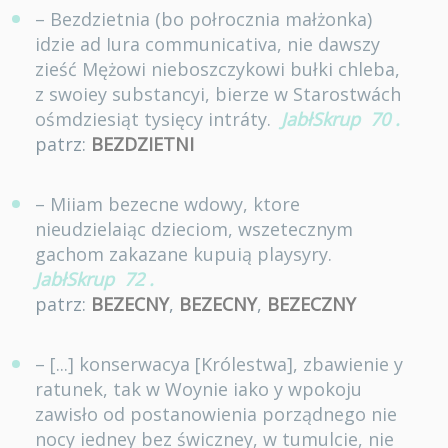
– Bezdzietnia (bo połrocznia małżonka)
idzie ad Iura communicativa, nie dawszy
zieść Mężowi nieboszczykowi bułki chleba,
z swoiey substancyi, bierze w Starostwách
ośmdziesiąt tysięcy intráty.
JabłSkrup
70
.
patrz:
BEZDZIETNI
– Miiam bezecne wdowy, ktore
nieudzielaiąc dzieciom, wszetecznym
gachom zakazane kupuią playsyry.
JabłSkrup
72
.
patrz:
BEZECNY
,
BEZECNY
,
BEZECZNY
– [...] konserwacya [Królestwa], zbawienie y
ratunek, tak w Woynie iako y wpokoju
zawisło od postanowienia porządnego nie
nocy iedney bez świczney, w tumulcie, nie