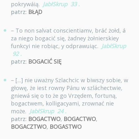
pokrywáią.
JabłSkrup
33
.
patrz:
BŁĄD
– To non salvat conscientiamv, bráć żołd, á
za niego bogacić się, żadney żołnierskiey
funkcyi nie robiąc, y odprawuiąc.
JabłSkrup
92
.
patrz:
BOGACIĆ SIĘ
– [...] nie uważny Szlachcic w biwszy sobie, w
głowę, że iest rowny Pánu w szláchectwie,
gniewá się o to że go Vrzędem, fortuną,
bogactwem, kolligacyami, zrownać nie
może.
JabłSkrup
24
.
patrz:
BOGACTWO
,
BOGACTWO
,
BOGACZTWO
,
BOGASTWO