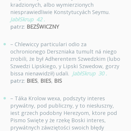
kradzionych, albo wymierzionych
niesprawiedliwie Konstytucyách Seymu.
JabłSkrup
42
.
patrz:
BEZŚWICZNY
– Chlewiccy particulari odio za
ochronionego Derszniaka tumult ná niego
zrobili, że był Adherentem Szwedzkim (lubo
Szwedzi Lipskiego, y Lipski Szwedow, gorzy
bissa nienawidził) udali.
JabłSkrup
30
.
patrz:
BIES
,
BIES
,
BIS
– Táka Krolow wexa, podszyty interes
prywátny, pod publiczny, y to niesłuszny,
iest grzech podobny Herezyom, ktore pod
Pismo Swięte y że rzekę Boski interes,
prywátnych záwziętości swoich błędy