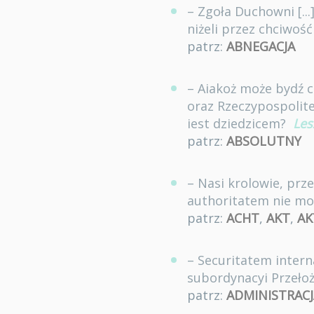
– Zgoła Duchowni [..
niżeli przez chciwoś
patrz:
ABNEGACJA
– Aiakoż może bydź
oraz Rzeczypospolite
iest dziedzicem?
Les
patrz:
ABSOLUTNY
– Nasi krolowie, prz
authoritatem nie mo
patrz:
ACHT
,
AKT
,
AK
– Securitatem interna
subordynacyi Przeło
patrz:
ADMINISTRACJ