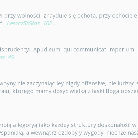
yi przy wolności, znayduie się ochota, przy ochocie 
ć.
LeszczStGłos
102
.
isprudencyi; Apud eum, qui communicat Imperium, 
os
45
.
] woyny nie zaczynaiąc Iey nigdy offensive, nie łudząc
raiu, ktorego mamy dosyć wielką z łaski Boga obsze
 moią allegoryą iako każdey struktury doskonałość w
wspaniałą, a wewnątrz ozdoby y wygody; niechże nas