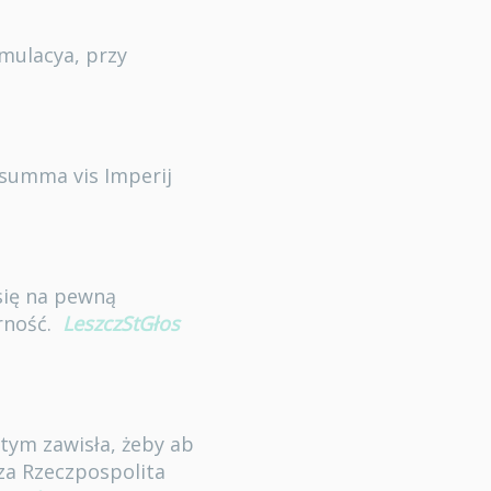
emulacya, przy
summa vis Imperij
 się na pewną
rność.
LeszczStGłos
 tym zawisła, żeby ab
za Rzeczpospolita