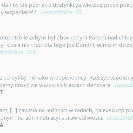
.] dali by się poznać z dystynkcyą większą przez pok
ć y wspaniałość.
LeszczStGłos
23
.
 compatibile żebym był absolutnym Panem nad chł
y, która nie traci dla tego jus Dominij w moim dzied
zczStGłos
103
.
ez to byliby nie iako w dependencyi Rzeczypospolit
żemy dosyć we wszystkich aktach denotare.
Leszcz
T
m; [...] zawisła na iedności w radach, na exekucyi praw
żonym, na administracyi sprawiedliwości.
LeszczStGł
A