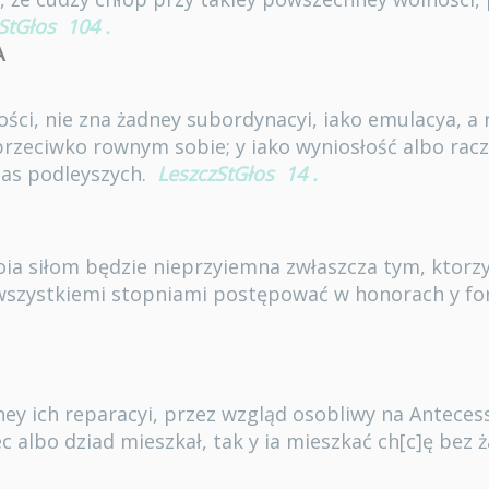
StGłos
104
.
A
ości, nie zna żadney subordynacyi, iako emulacya, a 
rzeciwko rownym sobie; y iako wyniosłość albo rac
nas podleyszych.
LeszczStGłos
14
.
oia siłom będzie nieprzyiemna zwłaszcza tym, ktorz
 wszystkiemi stopniami postępować w honorach y fo
adney ich reparacyi, przez wzgląd osobliwy na Antece
c albo dziad mieszkał, tak y ia mieszkać ch[c]ę bez