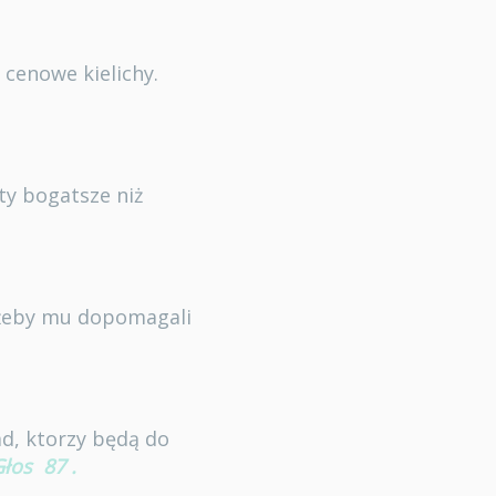
 cenowe kielichy.
ty bogatsze niż
 żeby mu dopomagali
ad, ktorzy będą do
Głos
87
.