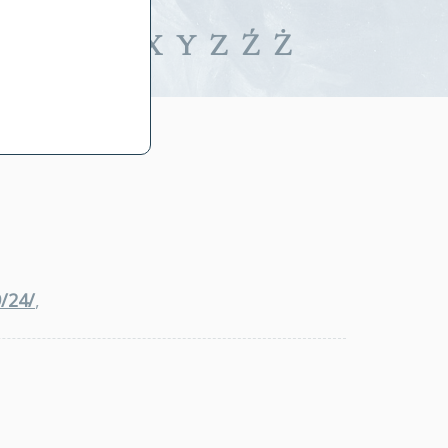
iwalne
T
U
V
W
X
Y
Z
Ź
Ż
/24/
,