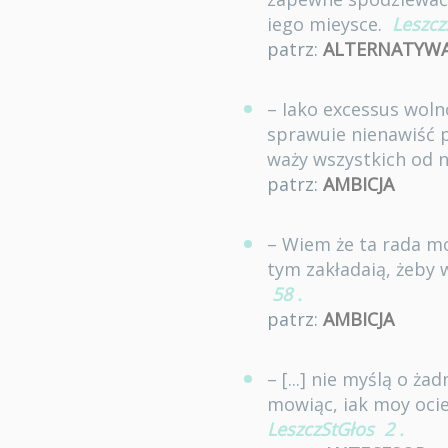
iego mieysce.
Leszcz
patrz:
ALTERNATYW
– Iako excessus woln
sprawuie nienawiść p
waży wszystkich od 
patrz:
AMBICJA
– Wiem że ta rada m
tym zakładaią, żeby
58
.
patrz:
AMBICJA
– [...] nie myślą o ż
mowiąc, iak moy ocie
LeszczStGłos
2
.