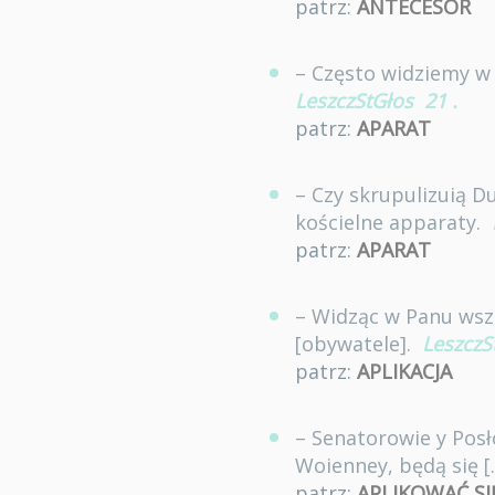
patrz:
ANTECESOR
– Często widziemy w 
LeszczStGłos
21
.
patrz:
APARAT
– Czy skrupulizuią D
kościelne apparaty.
patrz:
APARAT
– Widząc w Panu wsz
[obywatele].
LeszczS
patrz:
APLIKACJA
– Senatorowie y Posł
Woienney, będą się [
patrz:
APLIKOWAĆ SI