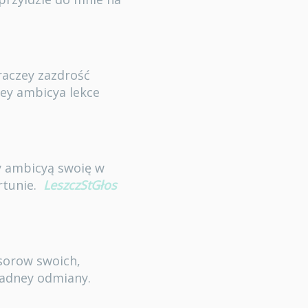
raczey zazdrość
zey ambicya lekce
y ambicyą swoię w
rtunie.
LeszczStGłos
ssorow swoich,
 żadney odmiany.