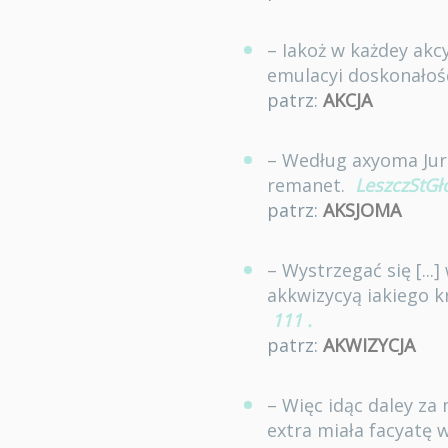
– Iakoż w każdey akc
emulacyi doskonałoś
patrz:
AKCJA
– Według axyoma Jur
remanet.
LeszczStGł
patrz:
AKSJOMA
– Wystrzegać się [...
akkwizycyą iakiego k
111
.
patrz:
AKWIZYCJA
– Więc idąc daley za
extra miała facyatę 