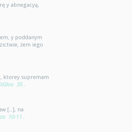
orę y abnegacyą,
opem, y poddanym
zictwie, żem iego
ey, ktorey supremam
StGłos
35
.
 [...], na
os
10-11
.