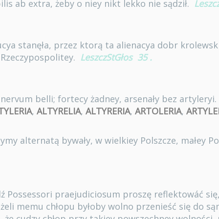
lis ab extra, żeby o niey nikt lekko nie sądził.
Leszc
cya stanęła, przez ktorą ta alienacya dobr krolews
Rzeczypospolitey.
LeszczStGłos
35
.
ervum belli; fortecy żadney, arsenały bez artyleryi.
TYLERIA
,
ALTYRELIA
,
ALTYRERIA
,
ARTOLERIA
,
ARTYLE
ymy alternatą bywały, w wielkiey Polszcze, małey Pol
ydź Possessori praejudiciosum proszę reflektowáć się
o ieżeli memu chłopu byłoby wolno przenieść się do 
że cudzy chłop przy takiey powszechney wolności, 