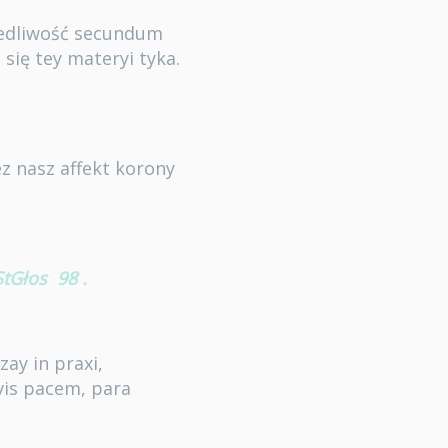
iedliwość secundum
się tey materyi tyka.
ez nasz affekt korony
StGłos
98
.
ay in praxi,
vis pacem, para