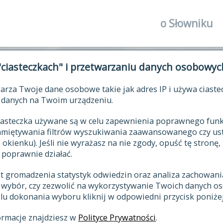
o Słowniku
autorzy Słown
"ciasteczkach" i przetwarzaniu danych osobowyc
historia
arza Twoje dane osobowe takie jak adres IP i używa ciaste
publikacje
ŁOWNIK JĘZYKA POLSKIEGO XV
danych na Twoim urządzeniu.
źródła
 ciasteczka używane są w celu zapewnienia poprawnego fu
autorzy tekst
pamiętywania filtrów wyszukiwania zaawansowanego czy us
zasady opraco
kienku). Jeśli nie wyrażasz na nie zgody, opuść tę stronę, 
 poprawnie działać.
statystyki
st gromadzenia statystyk odwiedzin oraz analiza zachowan
najnowsze has
z wybór, czy zezwolić na wykorzystywanie Twoich danych 
eksie
ostatnio zmod
celu dokonania wyboru kliknij w odpowiedni przycisk poniżej
hasła
ormacje znajdziesz w
Polityce Prywatności
.