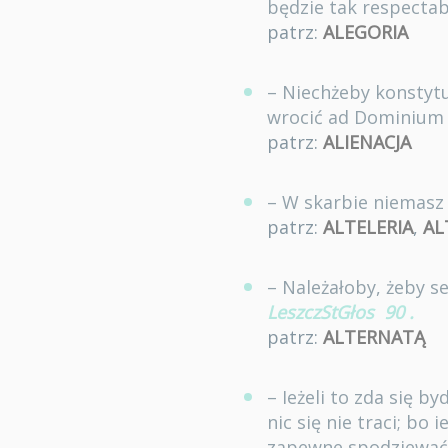
będzie tak respectabi
patrz:
ALEGORIA
– Niechżeby konstytu
wrocić ad Dominium 
patrz:
ALIENACJA
– W skarbie niemasz n
patrz:
ALTELERIA
,
AL
– Należałoby, żeby se
LeszczStGłos
90
.
patrz:
ALTERNATĄ
– Ieżeli to zda się b
nic się nie traci; b
zapewne spodziewać, 