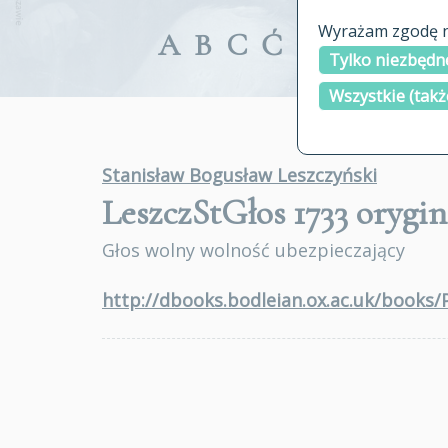
Wyrażam zgodę na
A
B
C
Ć
D
E
F
G
Tylko niezbędne
Wszystkie (takż
Stanisław Bogusław Leszczyński
LeszczStGłos 1733
orygin
Głos wolny wolność ubezpieczający
http://dbooks.bodleian.ox.ac.uk/books