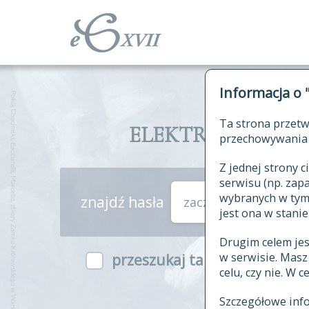
Informacja o 
Ta strona przetw
ELEKTRONICZNY S
przechowywania 
Z jednej strony
serwisu (np. za
wybranych w tym o
znajdź hasła
zaczynające się od
jest ona w stanie
Drugim celem je
w serwisie. Mas
przeszukaj także hasła w ind
celu, czy nie. W 
Szczegółowe inf