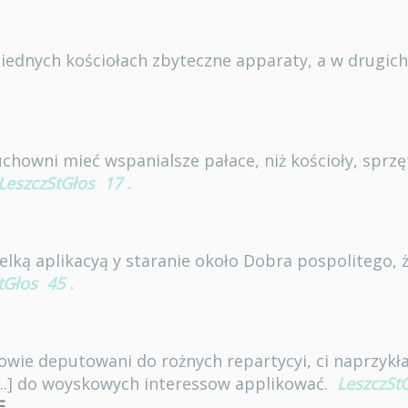
iednych kościołach zbyteczne apparaty, a w drugich
uchowni mieć wspanialsze pałace, niż kościoły, sprzę
LeszczStGłos
17
.
elką aplikacyą y staranie około Dobra pospolitego,
tGłos
45
.
owie deputowani do rożnych repartycyi, ci naprzykł
...] do woyskowych interessow applikować.
LeszczSt
Ę