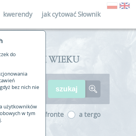
kwerendy
jak cytować Słownik
ika
h
czek do
II I XVIII WIEKU
nkcjonowania
ów źródłowych
tawień
wania
gdyż bez nich nie
ia użytkowników
ła
osobowych w tym
a fronte
a tergo
yfikowane
.