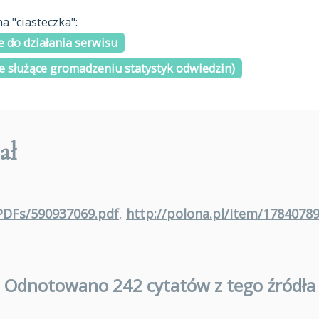
materiały arch
 "ciasteczka":
H
I
J
K
L
Ł
M
N
O
Ó
P
cytowanie
R
S
Ś
 do działania serwisu
kontakt
e służące gromadzeniu statystyk odwiedzin)
ał
/PDFs/590937069.pdf
,
http://polona.pl/item/17840789
Odnotowano 242 cytatów z tego źródła