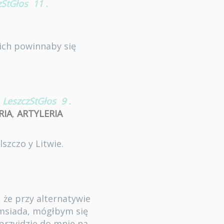
zStGłos
11
.
kich powinnaby się
LeszczStGłos
9
.
RIA
,
ARTYLERIA
szczo y Litwie.
, że przy alternatywie
sąmsiada, mógłbym się
przyidzie do mnie na