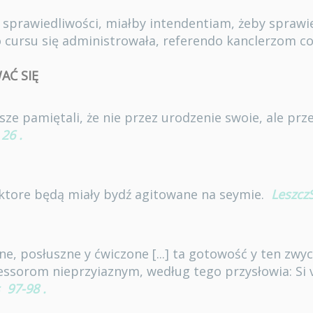
i sprawiedliwości, miałby intendentiam, żeby spraw
 cursu się administrowała, referendo kanclerzom co 
AĆ SIĘ
sze pamiętali, że nie przez urodzenie swoie, ale prz
26
.
ktore będą miały bydź agitowane na seymie.
Leszcz
, posłuszne y ćwiczone [...] ta gotowość y ten zwycz
essorom nieprzyiaznym, według tego przysłowia: Si 
97-98
.