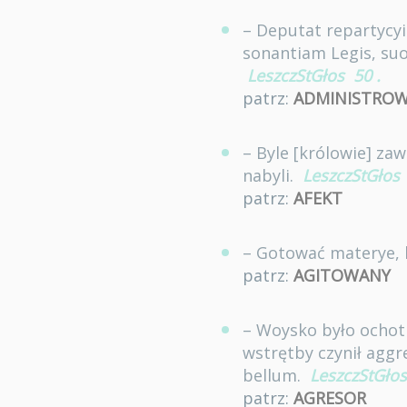
– Deputat repartycy
sonantiam Legis, suo
LeszczStGłos
50
.
patrz:
ADMINISTROW
– Byle [królowie] zaw
nabyli.
LeszczStGłos
patrz:
AFEKT
– Gotować materye, 
patrz:
AGITOWANY
– Woysko było ochotne
wstrętby czynił aggr
bellum.
LeszczStGłos
patrz:
AGRESOR