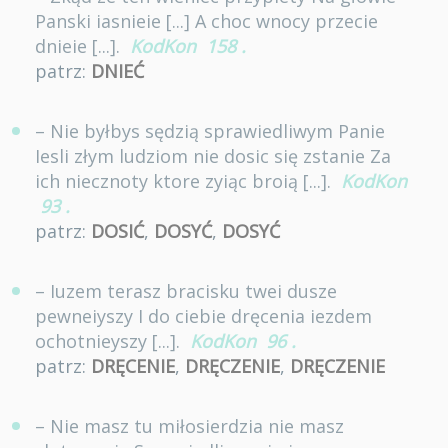
Panski iasnieie [...] A choc wnocy przecie
dnieie [...].
KodKon
158
.
patrz:
DNIEĆ
– Nie byłbys sędzią sprawiedliwym Panie
Iesli złym ludziom nie dosic się zstanie Za
ich niecznoty ktore zyiąc broią [...].
KodKon
93
.
patrz:
DOSIĆ
,
DOSYĆ
,
DOSYĆ
– Iuzem terasz bracisku twei dusze
pewneiyszy I do ciebie dręcenia iezdem
ochotnieyszy [...].
KodKon
96
.
patrz:
DRĘCENIE
,
DRĘCZENIE
,
DRĘCZENIE
– Nie masz tu miłosierdzia nie masz