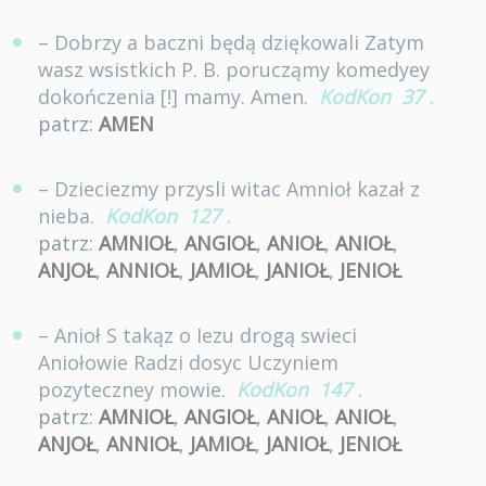
– Dobrzy a baczni będą dziękowali Zatym
wasz wsistkich P. B. porucząmy komedyey
dokończenia [!] mamy. Amen.
KodKon
37
.
patrz:
AMEN
– Dzieciezmy przysli witac Amnioł kazał z
nieba.
KodKon
127
.
patrz:
AMNIOŁ
,
ANGIOŁ
,
ANIOŁ
,
ANIOŁ
,
ANJOŁ
,
ANNIOŁ
,
JAMIOŁ
,
JANIOŁ
,
JENIOŁ
– Anioł S takąz o Iezu drogą swieci
Aniołowie Radzi dosyc Uczyniem
pozyteczney mowie.
KodKon
147
.
patrz:
AMNIOŁ
,
ANGIOŁ
,
ANIOŁ
,
ANIOŁ
,
ANJOŁ
,
ANNIOŁ
,
JAMIOŁ
,
JANIOŁ
,
JENIOŁ