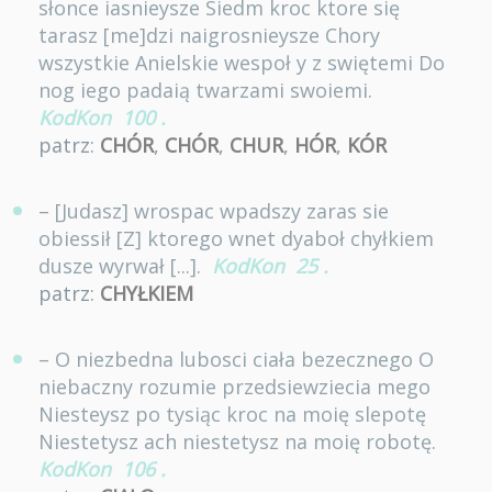
słonce iasnieysze Siedm kroc ktore się
tarasz [me]dzi naigrosnieysze Chory
wszystkie Anielskie wespoł y z swiętemi Do
nog iego padaią twarzami swoiemi.
KodKon
100
.
patrz:
CHÓR
,
CHÓR
,
CHUR
,
HÓR
,
KÓR
– [Judasz] wrospac wpadszy zaras sie
obiessił [Z] ktorego wnet dyaboł chyłkiem
dusze wyrwał [...].
KodKon
25
.
patrz:
CHYŁKIEM
– O niezbedna lubosci ciała bezecznego O
niebaczny rozumie przedsiewziecia mego
Niesteysz po tysiąc kroc na moię slepotę
Niestetysz ach niestetysz na moię robotę.
KodKon
106
.