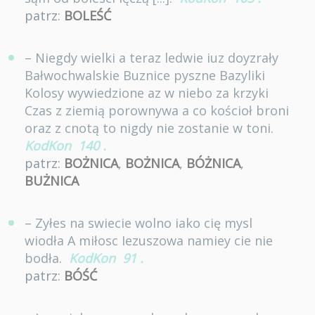
patrz:
BOLEŚĆ
– Niegdy wielki a teraz ledwie iuz doyzrały
Bałwochwalskie Buznice pyszne Bazyliki
Kolosy wywiedzione az w niebo za krzyki
Czas z ziemią porownywa a co kościoł broni
oraz z cnotą to nigdy nie zostanie w toni.
KodKon
140
.
patrz:
BOŻNICA
,
BOŻNICA
,
BÓŻNICA
,
BUŻNICA
– Zyłes na swiecie wolno iako cię mysl
wiodła A miłosc Iezuszowa namiey cie nie
bodła.
KodKon
91
.
patrz:
BÓŚĆ