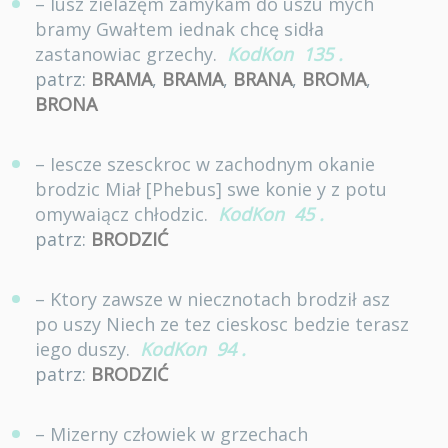
– Iusz zielazęm zamykam do uszu mych
bramy Gwałtem iednak chcę sidła
zastanowiac grzechy.
KodKon
135
.
patrz:
BRAMA
,
BRAMA
,
BRANA
,
BROMA
,
BRONA
– Iescze szesckroc w zachodnym okanie
brodzic Miał [Phebus] swe konie y z potu
omywaiącz chłodzic.
KodKon
45
.
patrz:
BRODZIĆ
– Ktory zawsze w niecznotach brodził asz
po uszy Niech ze tez cieskosc bedzie terasz
iego duszy.
KodKon
94
.
patrz:
BRODZIĆ
– Mizerny człowiek w grzechach