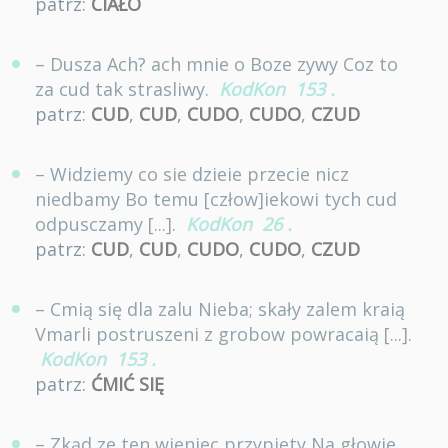
patrz:
CIAŁO
– Dusza Ach? ach mnie o Boze zywy Coz to
za cud tak strasliwy.
KodKon
153
.
patrz:
CUD
,
CUD
,
CUDO
,
CUDO
,
CZUD
– Widziemy co sie dzieie przecie nicz
niedbamy Bo temu [człow]iekowi tych cud
odpusczamy [...].
KodKon
26
.
patrz:
CUD
,
CUD
,
CUDO
,
CUDO
,
CZUD
– Cmią się dla zalu Nieba; skały zalem kraią
Vmarli postruszeni z grobow powracaią [...].
KodKon
153
.
patrz:
ĆMIĆ SIĘ
– Zkąd ze ten wieniec przypiety Na głowie