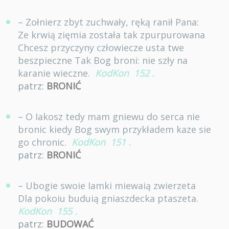
– Zołnierz zbyt zuchwały, ręką ranił Pana:
Ze krwią zięmia została tak zpurpurowana
Chcesz przyczyny człowiecze usta twe
beszpieczne Tak Bog broni: nie szły na
karanie wieczne.
KodKon
152
.
patrz:
BRONIĆ
– O Iakosz tedy mam gniewu do serca nie
bronic kiedy Bog swym przykładem kaze sie
go chronic.
KodKon
151
.
patrz:
BRONIĆ
– Ubogie swoie Iamki miewaią zwierzeta
Dla pokoiu buduią gniaszdecka ptaszeta.
KodKon
155
.
patrz:
BUDOWAĆ