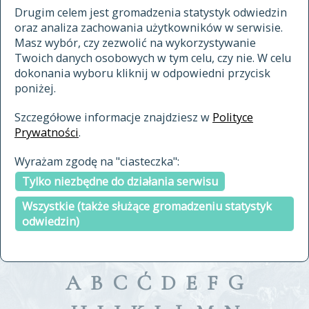
materiały archiwalne
Drugim celem jest gromadzenia statystyk odwiedzin
oraz analiza zachowania użytkowników w serwisie.
cytowanie
Masz wybór, czy zezwolić na wykorzystywanie
kontakt
Twoich danych osobowych w tym celu, czy nie. W celu
dokonania wyboru kliknij w odpowiedni przycisk
poniżej.
Szczegółowe informacje znajdziesz w
Polityce
Prywatności
.
przeszukaj także hasła w
Wyrażam zgodę na "ciasteczka":
indeksie
Tylko niezbędne do działania serwisu
a fronte
a tergo
Wszystkie (także służące gromadzeniu statystyk
odwiedzin)
A
B
C
Ć
D
E
F
G