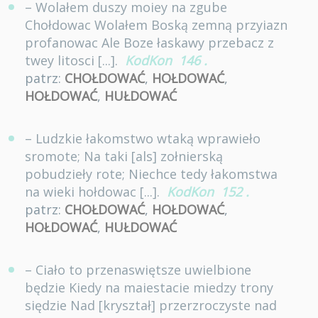
– Wolałem duszy moiey na zgube
Chołdowac Wolałem Boską zemną przyiazn
profanowac Ale Boze łaskawy przebacz z
twey litosci [...].
KodKon
146
.
patrz:
CHOŁDOWAĆ
,
HOŁDOWAĆ
,
HOŁDOWAĆ
,
HUŁDOWAĆ
– Ludzkie łakomstwo wtaką wprawieło
sromote; Na taki [als] zołnierską
pobudzieły rote; Niechce tedy łakomstwa
na wieki hołdowac [...].
KodKon
152
.
patrz:
CHOŁDOWAĆ
,
HOŁDOWAĆ
,
HOŁDOWAĆ
,
HUŁDOWAĆ
– Ciało to przenaswiętsze uwielbione
będzie Kiedy na maiestacie miedzy trony
siędzie Nad [kryształ] przerzroczyste nad