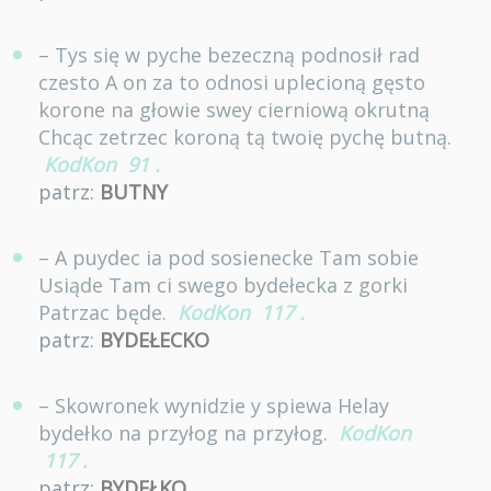
– Tys się w pyche bezeczną podnosił rad
czesto A on za to odnosi uplecioną gęsto
korone na głowie swey cierniową okrutną
Chcąc zetrzec koroną tą twoię pychę butną.
KodKon
91
.
patrz:
BUTNY
– A puydec ia pod sosienecke Tam sobie
Usiąde Tam ci swego bydełecka z gorki
Patrzac będe.
KodKon
117
.
patrz:
BYDEŁECKO
– Skowronek wynidzie y spiewa Helay
bydełko na przyłog na przyłog.
KodKon
117
.
patrz:
BYDEŁKO