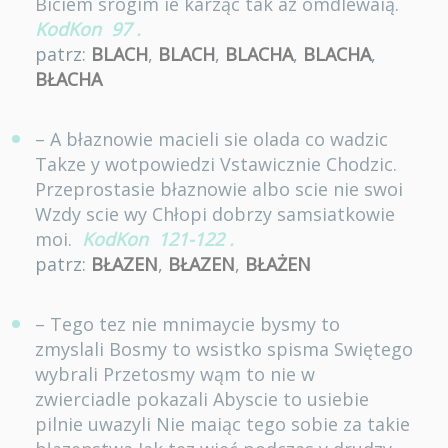
Biciem srogim ie karząc tak az omdlewaią.
KodKon
97
.
patrz:
BLACH
,
BLACH
,
BLACHA
,
BLACHA
,
BŁACHA
– A błaznowie macieli sie olada co wadzic
Takze y wotpowiedzi Vstawicznie Chodzic.
Przeprostasie błaznowie albo scie nie swoi
Wzdy scie wy Chłopi dobrzy samsiatkowie
moi.
KodKon
121-122
.
patrz:
BŁAZEN
,
BŁAZEN
,
BŁAŻEN
– Tego tez nie mnimaycie bysmy to
zmyslali Bosmy to wsistko spisma Swiętego
wybrali Przetosmy wąm to nie w
zwierciadle pokazali Abyscie to usiebie
pilnie uwazyli Nie maiąc tego sobie za takie