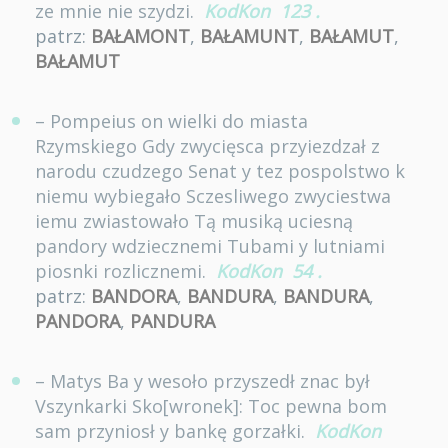
ze mnie nie szydzi.
KodKon
123
.
patrz:
BAŁAMONT
,
BAŁAMUNT
,
BAŁAMUT
,
BAŁAMUT
– Pompeius on wielki do miasta
Rzymskiego Gdy zwycięsca przyiezdzał z
narodu czudzego Senat y tez pospolstwo k
niemu wybiegało Sczesliwego zwyciestwa
iemu zwiastowało Tą musiką uciesną
pandory wdziecznemi Tubami y lutniami
piosnki rozlicznemi.
KodKon
54
.
patrz:
BANDORA
,
BANDURA
,
BANDURA
,
PANDORA
,
PANDURA
– Matys Ba y wesoło przyszedł znac był
Vszynkarki Sko[wronek]: Toc pewna bom
sam przyniosł y bankę gorzałki.
KodKon