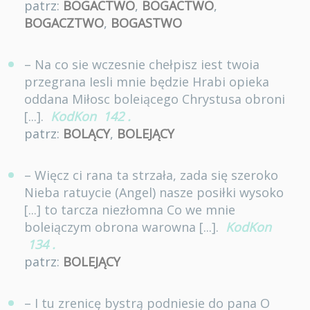
patrz:
BOGACTWO
,
BOGACTWO
,
BOGACZTWO
,
BOGASTWO
– Na co sie wczesnie chełpisz iest twoia
przegrana Iesli mnie będzie Hrabi opieka
oddana Miłosc boleiącego Chrystusa obroni
[...].
KodKon
142
.
patrz:
BOLĄCY
,
BOLEJĄCY
– Więcz ci rana ta strzała, zada się szeroko
Nieba ratuycie (Angel) nasze posiłki wysoko
[...] to tarcza niezłomna Co we mnie
boleiączym obrona warowna [...].
KodKon
134
.
patrz:
BOLEJĄCY
– I tu zrenicę bystrą podniesie do pana O