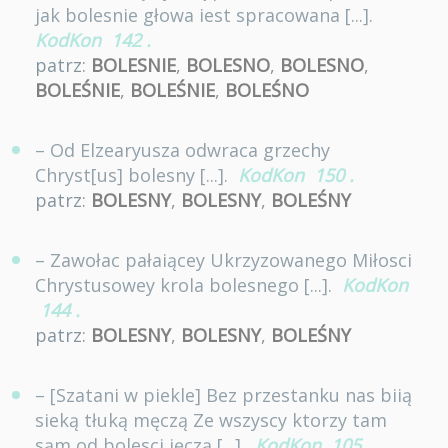
jak bolesnie głowa iest spracowana [...].
KodKon
142
.
patrz:
BOLESNIE
,
BOLESNO
,
BOLESNO
,
BOLEŚNIE
,
BOLEŚNIE
,
BOLEŚNO
– Od Elzearyusza odwraca grzechy
Chryst[us] bolesny [...].
KodKon
150
.
patrz:
BOLESNY
,
BOLESNY
,
BOLEŚNY
– Zawołac pałaiącey Ukrzyzowanego Miłosci
Chrystusowey krola bolesnego [...].
KodKon
144
.
patrz:
BOLESNY
,
BOLESNY
,
BOLEŚNY
– [Szatani w piekle] Bez przestanku nas biią
sieką tłuką męczą Ze wszyscy ktorzy tam
sąm od bolesci ięczą [...].
KodKon
105
.