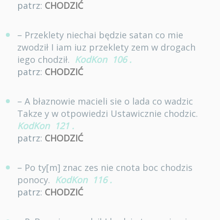
patrz:
CHODZIĆ
– Przeklety niechai będzie satan co mie
zwodził I iam iuz przeklety zem w drogach
iego chodził.
KodKon
106
.
patrz:
CHODZIĆ
– A błaznowie macieli sie o lada co wadzic
Takze y w otpowiedzi Ustawicznie chodzic.
KodKon
121
.
patrz:
CHODZIĆ
– Po ty[m] znac zes nie cnota boc chodzis
ponocy.
KodKon
116
.
patrz:
CHODZIĆ