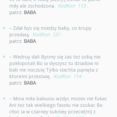
miły ale zschodzona.
KodKon
113
.
patrz:
BABA
– Zdał bys się miedzy baby, co krupy
przedaią.
KodKon
121
.
patrz:
BABA
– Wedruy dali Bysmy się zas tez sobą nie
pokłopotali Bo ia słyszysz tu dziadow ni
bab nie noczuię Tylko slachta pąnięta z
ktoremi przestaię.
KodKon
114
.
patrz:
BABA
– Moia miła babusiu wzdyc mozes nie fukac
Ani tez tak wielkiego fasołu nie szukac Bo
choc ia w czarney sukniey przecie[m] z