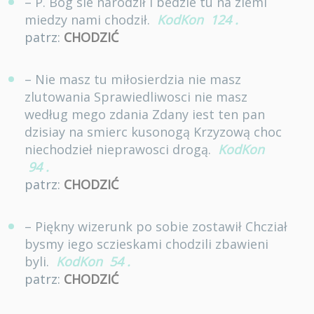
– P. Bog sie narodził I bedzie tu na ziemi
miedzy nami chodził.
KodKon
124
.
patrz:
CHODZIĆ
– Nie masz tu miłosierdzia nie masz
zlutowania Sprawiedliwosci nie masz
według mego zdania Zdany iest ten pan
dzisiay na smierc kusonogą Krzyzową choc
niechodzieł nieprawosci drogą.
KodKon
94
.
patrz:
CHODZIĆ
– Piękny wizerunk po sobie zostawił Chcział
bysmy iego sczieskami chodzili zbawieni
byli.
KodKon
54
.
patrz:
CHODZIĆ