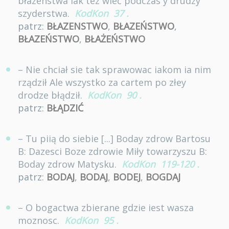
błazenstwa Iak tez wieć podczas y drudzy
szyderstwa.
KodKon
37
.
patrz:
BŁAZENSTWO
,
BŁAZEŃSTWO
,
BŁAZEŃSTWO
,
BŁAŻEŃSTWO
– Nie chciał sie tak sprawowac iakom ia nim
rządził Ale wszystko za cartem po złey
drodze błądził.
KodKon
90
.
patrz:
BŁĄDZIĆ
– Tu piią do siebie [...] Boday zdrow Bartosu
B: Dazesci Boze zdrowie Miły towarzyszu B:
Boday zdrow Matysku.
KodKon
119-120
.
patrz:
BODAJ
,
BODAJ
,
BODEJ
,
BOGDAJ
– O bogactwa zbierane gdzie iest wasza
moznosc.
KodKon
95
.