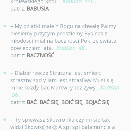
krolewskiego Rodu.
KodKon
116
.
patrz:
BABUSIA
– My dziatki małe Y Bogu na chwałę Palmy
niesiemy przytym prosziemy Bys nas z
młodosci miał na bacznosci Poki ze swiata
powiedziem lata.
KodKon
48
.
patrz:
BACZNOŚĆ
– Diabeł rzecze Straszna iest smierc
straszny sąd y iam iest strasliwy Musi się
mnie kozdy bac Martwi y tez zywy.
KodKon
96
.
patrz:
BAĆ
,
BAĆ SIĘ
,
BOIĆ SIĘ
,
BOJAĆ SIĘ
– Ty spiewasz Skowronku czy mi sie tak
widzi Skowro[nek]: A spi spi bałamuncie a