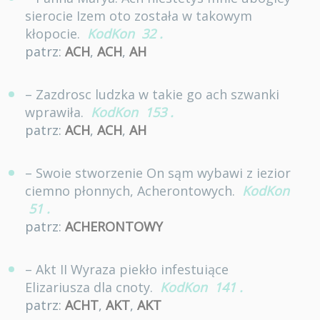
sierocie Izem oto została w takowym
kłopocie.
KodKon
32
.
patrz:
ACH
,
ACH
,
AH
– Zazdrosc ludzka w takie go ach szwanki
wprawiła.
KodKon
153
.
patrz:
ACH
,
ACH
,
AH
– Swoie stworzenie On sąm wybawi z iezior
ciemno płonnych, Acherontowych.
KodKon
51
.
patrz:
ACHERONTOWY
– Akt II Wyraza piekło infestuiące
Elizariusza dla cnoty.
KodKon
141
.
patrz:
ACHT
,
AKT
,
AKT