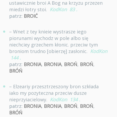
ustawicznie broi A Bog na krzyzu przezen
miedzi łotry stoi.
KodKon
83
.
patrz:
BROIĆ
– Wnet z tey knieie wystrasze iego
piorunami wychodz w pole albo się
niechciey grzechem kłonic. przeciw tym
broniom trudno [obierzę] zasłonic.
KodKon
144
.
patrz:
BRONIA
,
BRONIA
,
BROŃ
,
BROŃ
,
BRÓŃ
– Elzeariy przesztrzeszony bron szkłada
iako my pozyteczna przeciw dusze
nieprzyiacielowy.
KodKon
134
.
patrz:
BRONIA
,
BRONIA
,
BROŃ
,
BROŃ
,
BRÓŃ