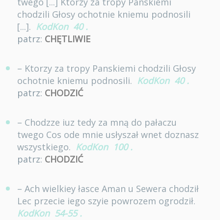
twego [...] Ktorzy za tropy Panskiemi
chodzili Głosy ochotnie kniemu podnosili
[...].
KodKon
40
.
patrz:
CHĘTLIWIE
– Ktorzy za tropy Panskiemi chodzili Głosy
ochotnie kniemu podnosili.
KodKon
40
.
patrz:
CHODZIĆ
– Chodzze iuz tedy za mną do pałaczu
twego Cos ode mnie usłyszał wnet doznasz
wszystkiego.
KodKon
100
.
patrz:
CHODZIĆ
– Ach wielkiey łasce Aman u Sewera chodził
Lec przecie iego szyie powrozem ogrodził.
KodKon
54-55
.