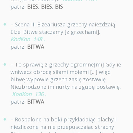
patrz:
BIES
,
BIES
,
BIS
– Scena III Elzeariusza grzechy naiezdzaią
Elze: Bitwe staczamy [z grzechami].
KodKon
148
.
patrz:
BITWA
– To sprawię z grzechy ogromne[mi] Gdy ie
wniwecz obrocę siłami moiemi [...] więc
bitwę wypowie grzech zasię zostawię
Niezbrodzone im nurty na zgubę postawię.
KodKon
136
.
patrz:
BITWA
– Rospalone na boki przykładaiąc blachy I
niezliczone na nie przepusczaiąc strachy