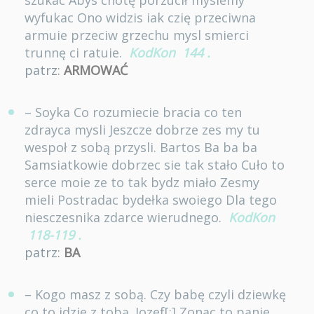
szukac Abys cnotę porzucił myslemy
wyfukac Ono widzis iak czię przeciwna
armuie przeciw grzechu mysl smierci
trunnę ci ratuie.
KodKon
144
.
patrz:
ARMOWAĆ
– Soyka Co rozumiecie bracia co ten
zdrayca mysli Jeszcze dobrze zes my tu
wespoł z sobą przysli. Bartos Ba ba ba
Samsiatkowie dobrzec sie tak stało Cuło to
serce moie ze to tak bydz miało Zesmy
mieli Postradac bydełka swoiego Dla tego
niesczesnika zdarce wierudnego.
KodKon
118-119
.
patrz:
BA
– Kogo masz z sobą. Czy babę czyli dziewkę
co to idzie z tobą. Jozef[:] Zonac to panie