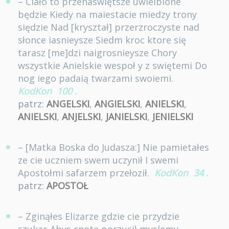
– Ciało to przenaswiętsze uwielbione
będzie Kiedy na maiestacie miedzy trony
siędzie Nad [kryształ] przerzroczyste nad
słonce iasnieysze Siedm kroc ktore się
tarasz [me]dzi naigrosnieysze Chory
wszystkie Anielskie wespoł y z swiętemi Do
nog iego padaią twarzami swoiemi.
KodKon
100
.
patrz:
ANGELSKI
,
ANGIELSKI
,
ANIELSKI
,
ANIELSKI
,
ANJELSKI
,
JANIELSKI
,
JENIELSKI
– [Matka Boska do Judasza:] Nie pamietałes
ze cie uczniem swem uczynił I swemi
Apostołmi safarzem przełoził.
KodKon
34
.
patrz:
APOSTOŁ
– Zginąłes Elizarze gdzie cie przydzie