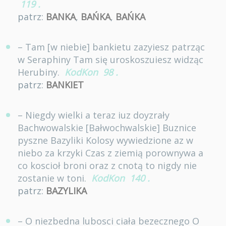
119
.
patrz:
BANKA
,
BAŃKA
,
BAŃKA
– Tam [w niebie] bankietu zazyiesz patrząc
w Seraphiny Tam się uroskoszuiesz widząc
Herubiny.
KodKon
98
.
patrz:
BANKIET
– Niegdy wielki a teraz iuz doyzrały
Bachwowalskie [Bałwochwalskie] Buznice
pyszne Bazyliki Kolosy wywiedzione az w
niebo za krzyki Czas z ziemią porownywa a
co koscioł broni oraz z cnotą to nigdy nie
zostanie w toni.
KodKon
140
.
patrz:
BAZYLIKA
– O niezbedna lubosci ciała bezecznego O