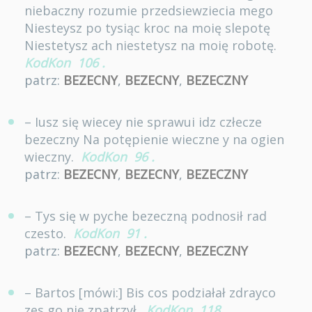
niebaczny rozumie przedsiewziecia mego
Niesteysz po tysiąc kroc na moię slepotę
Niestetysz ach niestetysz na moię robotę.
KodKon
106
.
patrz:
BEZECNY
,
BEZECNY
,
BEZECZNY
– Iusz się wiecey nie sprawui idz człecze
bezeczny Na potępienie wieczne y na ogien
wieczny.
KodKon
96
.
patrz:
BEZECNY
,
BEZECNY
,
BEZECZNY
– Tys się w pyche bezeczną podnosił rad
czesto.
KodKon
91
.
patrz:
BEZECNY
,
BEZECNY
,
BEZECZNY
– Bartos [mówi:] Bis cos podziałał zdrayco
zes go nie zpatrzył.
KodKon
118
.