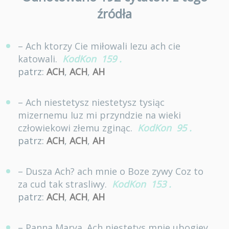
źródła
– Ach ktorzy Cie miłowali Iezu ach cie
katowali.
KodKon
159
.
patrz:
ACH
,
ACH
,
AH
– Ach niestetysz niestetysz tysiąc
mizernemu Iuz mi przyndzie na wieki
człowiekowi złemu zginąc.
KodKon
95
.
patrz:
ACH
,
ACH
,
AH
– Dusza Ach? ach mnie o Boze zywy Coz to
za cud tak strasliwy.
KodKon
153
.
patrz:
ACH
,
ACH
,
AH
– Panna Marya. Ach niestetys mnie ubogiey