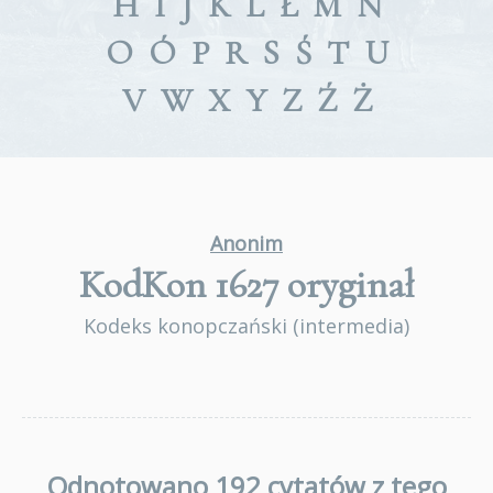
H
I
J
K
L
Ł
M
N
O
Ó
P
R
S
Ś
T
U
V
W
X
Y
Z
Ź
Ż
Anonim
KodKon 1627
oryginał
Kodeks konopczański (intermedia)
Odnotowano 192 cytatów z tego