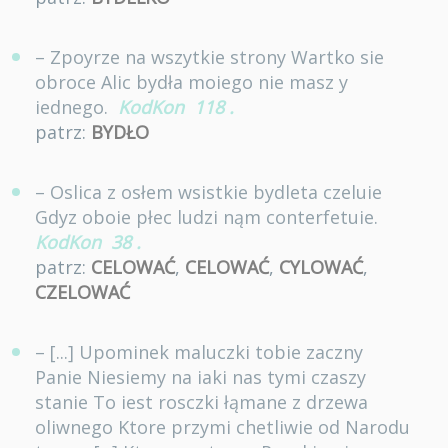
– Zpoyrze na wszytkie strony Wartko sie
obroce Alic bydła moiego nie masz y
iednego.
KodKon
118
.
patrz:
BYDŁO
– Oslica z osłem wsistkie bydleta czeluie
Gdyz oboie płec ludzi nąm conterfetuie.
KodKon
38
.
patrz:
CELOWAĆ
,
CELOWAĆ
,
CYLOWAĆ
,
CZELOWAĆ
– [...] Upominek maluczki tobie zaczny
Panie Niesiemy na iaki nas tymi czaszy
stanie To iest rosczki łąmane z drzewa
oliwnego Ktore przymi chetliwie od Narodu