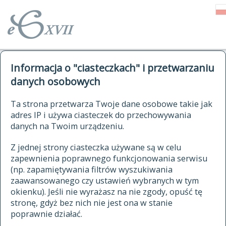
o Słowniku
Informacja o "ciasteczkach" i przetwarzaniu
autorzy Słownika
kwerendy
danych osobowych
jak cytować Słownik
historia
ELEKTRONICZNY SŁOWNIK
Ta strona przetwarza Twoje dane osobowe takie jak
publikacje
adres IP i używa ciasteczek do przechowywania
JĘZYKA POLSKIEGO
źródła
danych na Twoim urządzeniu.
XVII I XVIII WIEKU
autorzy tekstów źródłowych
Z jednej strony ciasteczka używane są w celu
zapewnienia poprawnego funkcjonowania serwisu
zasady opracowania
(np. zapamiętywania filtrów wyszukiwania
statystyki
zaawansowanego czy ustawień wybranych w tym
znajdź hasła
okienku). Jeśli nie wyrażasz na nie zgody, opuść tę
najnowsze hasła
stronę, gdyż bez nich nie jest ona w stanie
poprawnie działać.
zaczynające się od
ostatnio zmodyfikowane hasła