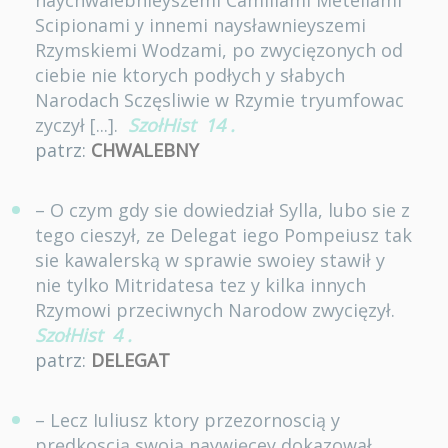
naychwalebnieyszemi Camillami Metellami
Scipionami y innemi naysławnieyszemi
Rzymskiemi Wodzami, po zwycięzonych od
ciebie nie ktorych podłych y słabych
Narodach Sczęsliwie w Rzymie tryumfowac
zyczył [...].
SzołHist
14
.
patrz:
CHWALEBNY
– O czym gdy sie dowiedział Sylla, lubo sie z
tego cieszył, ze Delegat iego Pompeiusz tak
sie kawalerską w sprawie swoiey stawił y
nie tylko Mitridatesa tez y kilka innych
Rzymowi przeciwnych Narodow zwycięzył.
SzołHist
4
.
patrz:
DELEGAT
– Lecz Iuliusz ktory przezornoscią y
prędkoscią swoią naywięcey dokazował