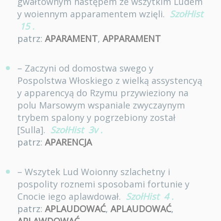
gwałtownym następem ze wszytkim Ludem
y woiennym apparamentem wzięli.
SzołHist
15
.
patrz:
APARAMENT
,
APPARAMENT
– Zaczyni od domostwa swego y
Pospolstwa Włoskiego z wielką assystencyą
y apparencyą do Rzymu przywieziony na
polu Marsowym wspaniale zwyczaynym
trybem spalony y pogrzebiony został
[Sulla].
SzołHist
3v
.
patrz:
APARENCJA
– Wszytek Lud Woionny szlachetny i
pospolity roznemi sposobami fortunie y
Cnocie iego aplawdował.
SzołHist
4
.
patrz:
APLAUDOWAĆ
,
APLAUDOWAĆ
,