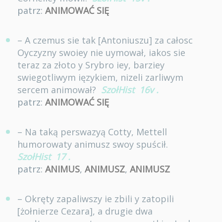
patrz:
ANIMOWAĆ SIĘ
– A czemus sie tak [Antoniuszu] za całosc
Oyczyzny swoiey nie uymował, iakos sie
teraz za złoto y Srybro iey, barziey
swiegotliwym ięzykiem, nizeli zarliwym
sercem animował?
SzołHist
16v
.
patrz:
ANIMOWAĆ SIĘ
– Na taką perswazyą Cotty, Mettell
humorowaty animusz swoy spuścił.
SzołHist
17
.
patrz:
ANIMUS
,
ANIMUSZ
,
ANIMUSZ
– Okręty zapaliwszy ie zbili y zatopili
[żołnierze Cezara], a drugie dwa