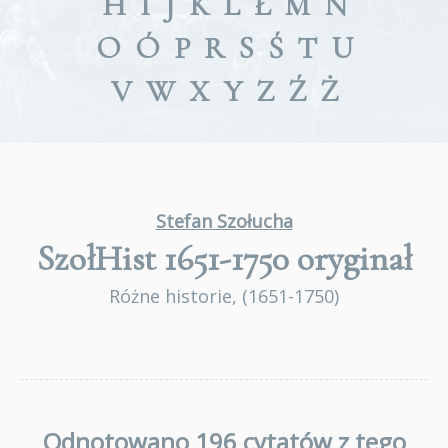
H
I
J
K
L
Ł
M
N
O
Ó
P
R
S
Ś
T
U
V
W
X
Y
Z
Ź
Ż
Stefan Szołucha
SzołHist 1651-1750
oryginał
Różne historie, (1651-1750)
Odnotowano 196 cytatów z tego