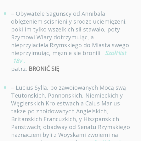
– Obywatele Sagunscy od Annibala
oblęzeniem scisnieni y srodze uciemięzeni,
poki im tylko wszelkich sił stawało, poty
Rzymowi Wiary dotrzymuiąc, a
nieprzyiaciela Rzymskiego do Miasta swego
nieprzyimuiąc, męznie sie bronili.
SzołHist
18v
.
patrz:
BRONIĆ SIĘ
– Lucius Sylla, po zawoiowanych Mocą swą
Teutonskich, Pannonskich, Niemieckich y
Węgierskich Krolestwach a Caius Marius
takze po zhołdowanych Angielskich,
Britanskich Francuzkich, y Hiszpanskich
Panstwach; obadway od Senatu Rzymskiego
naznaczeni byli z Woyskami zwoiemi na