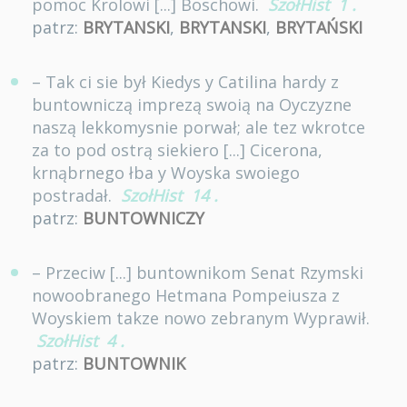
pomoc Krolowi [...] Boschowi.
SzołHist
1
.
patrz:
BRYTANSKI
,
BRYTANSKI
,
BRYTAŃSKI
– Tak ci sie był Kiedys y Catilina hardy z
buntowniczą imprezą swoią na Oyczyzne
naszą lekkomysnie porwał; ale tez wkrotce
za to pod ostrą siekiero [...] Cicerona,
krnąbrnego łba y Woyska swoiego
postradał.
SzołHist
14
.
patrz:
BUNTOWNICZY
– Przeciw [...] buntownikom Senat Rzymski
nowoobranego Hetmana Pompeiusza z
Woyskiem takze nowo zebranym Wyprawił.
SzołHist
4
.
patrz:
BUNTOWNIK