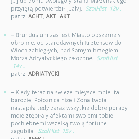
[...] do domu swoiego y Stanu Małzenskiego
przyiętą potwierdził [Calv].
SzołHist
12v
.
patrz:
ACHT
,
AKT
,
AKT
– Brundusium zas iest Miasto obszerne y
obronne, od starodawnych Kretensow do
Włoch zabiegłych, nad Samym brzegiem
Morza Adryatyckiego załozone.
SzołHist
14v
.
patrz:
ADRIATYCKI
– Kiedy teraz na swieze mieysce moie, ta
bardziej Połoznica nizeli Zona twoia
nastąpiła tedy zaraz wszytkie dobre porady
moie ztępiła y afektami swoiemi tobie
pochlebnemi wszelką twoią fortune
zagubiła.
SzołHist
15v
.
patrz:
AFEKT