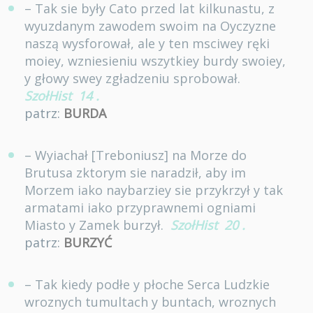
– Tak sie były Cato przed lat kilkunastu, z
wyuzdanym zawodem swoim na Oyczyzne
naszą wysforował, ale y ten msciwey ręki
moiey, wzniesieniu wszytkiey burdy swoiey,
y głowy swey zgładzeniu sprobował.
SzołHist
14
.
patrz:
BURDA
– Wyiachał [Treboniusz] na Morze do
Brutusa zktorym sie naradził, aby im
Morzem iako naybarziey sie przykrzył y tak
armatami iako przyprawnemi ogniami
Miasto y Zamek burzył.
SzołHist
20
.
patrz:
BURZYĆ
– Tak kiedy podłe y płoche Serca Ludzkie
wroznych tumultach y buntach, wroznych