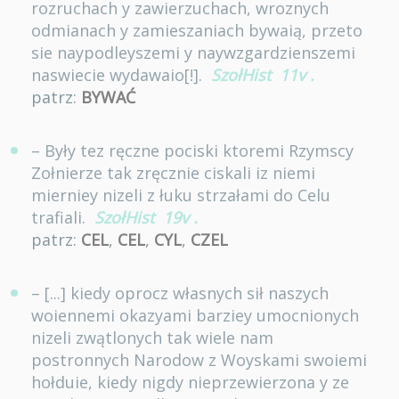
rozruchach y zawierzuchach, wroznych
odmianach y zamieszaniach bywaią, przeto
sie naypodleyszemi y naywzgardzienszemi
naswiecie wydawaio[!].
SzołHist
11v
.
patrz:
BYWAĆ
– Były tez ręczne pociski ktoremi Rzymscy
Zołnierze tak zręcznie ciskali iz niemi
mierniey nizeli z łuku strzałami do Celu
trafiali.
SzołHist
19v
.
patrz:
CEL
,
CEL
,
CYL
,
CZEL
– [...] kiedy oprocz własnych sił naszych
woiennemi okazyami barziey umocnionych
nizeli zwątlonych tak wiele nam
postronnych Narodow z Woyskami swoiemi
hołduie, kiedy nigdy nieprzewierzona y ze