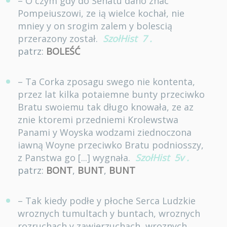
– O czym gdy do Senatu dano znac
Pompeiuszowi, ze ią wielce kochał, nie
mniey y on srogim zalem y bolescią
przerazony został.
SzołHist
7
.
patrz:
BOLEŚĆ
– Ta Corka zposagu swego nie kontenta,
przez lat kilka potaiemne bunty przeciwko
Bratu swoiemu tak długo knowała, ze az
znie ktoremi przedniemi Krolewstwa
Panami y Woyska wodzami ziednoczona
iawną Woyne przeciwko Bratu podniosszy,
z Panstwa go [...] wygnała.
SzołHist
5v
.
patrz:
BONT
,
BUNT
,
BUNT
– Tak kiedy podłe y płoche Serca Ludzkie
wroznych tumultach y buntach, wroznych
rozruchach y zawierzuchach, wroznych