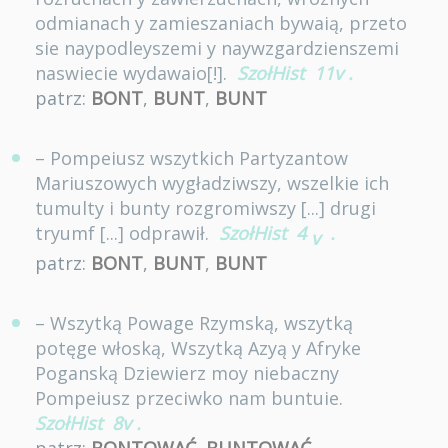
odmianach y zamieszaniach bywaią, przeto
sie naypodleyszemi y naywzgardzienszemi
naswiecie wydawaio[!].
SzołHist
11v
.
patrz:
BONT
,
BUNT
,
BUNT
– Pompeiusz wszytkich Partyzantow
Mariuszowych wygładziwszy, wszelkie ich
tumulty i bunty rozgromiwszy [...] drugi
tryumf [...] odprawił.
SzołHist
4
.
v
patrz:
BONT
,
BUNT
,
BUNT
– Wszytką Powage Rzymską, wszytką
potęge włoską, Wszytką Azyą y Afryke
Poganską Dziewierz moy niebaczny
Pompeiusz przeciwko nam buntuie.
SzołHist
8v
.
patrz:
BONTOWAĆ
,
BUNTOWAĆ
,