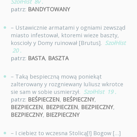
SzołHist
8v
.
patrz:
BANDYTOWANY
– Ustawicznie armatami y ogniami zewsząd
miasto infestował, ktoremi wieze baszty,
koscioły y Domy ruinował [Brutus].
SzołHist
20
.
patrz:
BASTA
,
BASZTA
– Taką bespieczną mową poniekąt
zalterowany y rozgniewany Iuliusz wkrotce
sie sam w sobie usmierzył.
SzołHist
19
.
patrz:
BEŚPIECZEN
,
BEŚPIECZNY
,
BEZPIECZEN
,
BEZPIECZEN
,
BEZPIECZNY
,
BEZPIECZNY
,
BIEZPIECZNY
– I ciebiez to wczesna Stolicą[!] Bogow […]