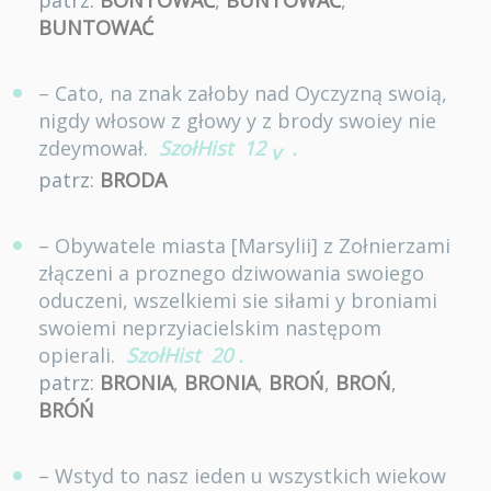
BUNTOWAĆ
– Cato, na znak załoby nad Oyczyzną swoią,
nigdy włosow z głowy y z brody swoiey nie
zdeymował.
SzołHist
12
.
v
patrz:
BRODA
– Obywatele miasta [Marsylii] z Zołnierzami
złączeni a proznego dziwowania swoiego
oduczeni, wszelkiemi sie siłami y broniami
swoiemi neprzyiacielskim następom
opierali.
SzołHist
20
.
patrz:
BRONIA
,
BRONIA
,
BROŃ
,
BROŃ
,
BRÓŃ
– Wstyd to nasz ieden u wszystkich wiekow