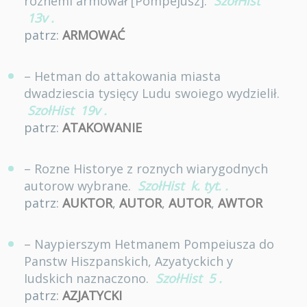
roznemi armował [Pompejusz].
SzołHist
13v
.
patrz:
ARMOWAĆ
– Hetman do attakowania miasta
dwadziescia tysięcy Ludu swoiego wydzielił.
SzołHist
19v
.
patrz:
ATAKOWANIE
– Rozne Historye z roznych wiarygodnych
autorow wybrane.
SzołHist
k. tyt.
.
patrz:
AUKTOR
,
AUTOR
,
AUTOR
,
AWTOR
– Naypierszym Hetmanem Pompeiusza do
Panstw Hiszpanskich, Azyatyckich y
Iudskich naznaczono.
SzołHist
5
.
patrz:
AZJATYCKI