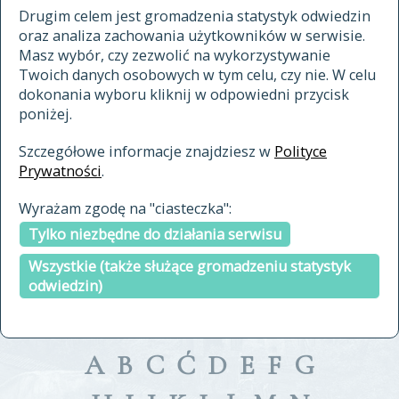
materiały archiwalne
Drugim celem jest gromadzenia statystyk odwiedzin
oraz analiza zachowania użytkowników w serwisie.
cytowanie
Masz wybór, czy zezwolić na wykorzystywanie
kontakt
Twoich danych osobowych w tym celu, czy nie. W celu
dokonania wyboru kliknij w odpowiedni przycisk
poniżej.
Szczegółowe informacje znajdziesz w
Polityce
Prywatności
.
przeszukaj także hasła w
Wyrażam zgodę na "ciasteczka":
indeksie
Tylko niezbędne do działania serwisu
a fronte
a tergo
Wszystkie (także służące gromadzeniu statystyk
odwiedzin)
A
B
C
Ć
D
E
F
G