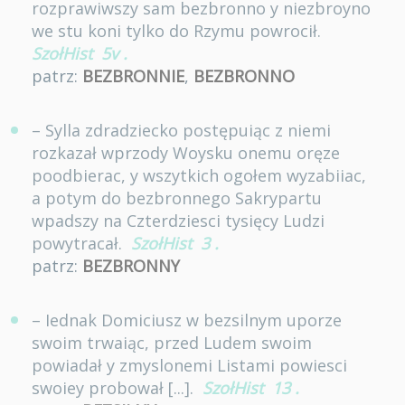
rozprawiwszy sam bezbronno y niezbroyno
we stu koni tylko do Rzymu powrocił.
SzołHist
5v
.
patrz:
BEZBRONNIE
,
BEZBRONNO
– Sylla zdradziecko postępuiąc z niemi
rozkazał wprzody Woysku onemu oręze
poodbierac, y wszytkich ogołem wyzabiiac,
a potym do bezbronnego Sakrypartu
wpadszy na Czterdziesci tysięcy Ludzi
powytracał.
SzołHist
3
.
patrz:
BEZBRONNY
– Iednak Domiciusz w bezsilnym uporze
swoim trwaiąc, przed Ludem swoim
powiadał y zmyslonemi Listami powiesci
swoiey probował [...].
SzołHist
13
.