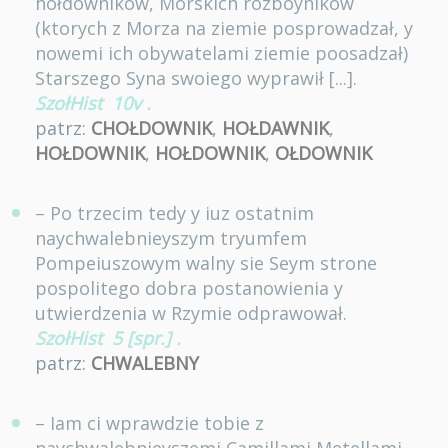
hołdownikow, Morskich rozboynikow
(ktorych z Morza na ziemie posprowadzał, y
nowemi ich obywatelami ziemie poosadzał)
Starszego Syna swoiego wyprawił [...].
SzołHist
10v
.
patrz:
CHOŁDOWNIK
,
HOŁDAWNIK
,
HOŁDOWNIK
,
HOŁDOWNIK
,
OŁDOWNIK
– Po trzecim tedy y iuz ostatnim
naychwalebnieyszym tryumfem
Pompeiuszowym walny sie Seym strone
pospolitego dobra postanowienia y
utwierdzenia w Rzymie odprawował.
SzołHist
5 [spr.]
.
patrz:
CHWALEBNY
– Iam ci wprawdzie tobie z