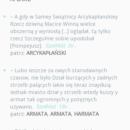
– A gdy w Samey Swiątnicy Arcykapłanskiey
Rzecz dziwną Macice Winną wielce
obszerną y wyniosłą [...] oglądał, tą tylko
rzecz Szczegulnie sobie upodobał
[Pompejusz].
SzołHist
5v
.
patrz:
ARCYKAPŁAŃSKI
– Lubo ieszcze za owych starodawnych
czasow, nie było Dział burzących y zadnych
strzelb palących iakie się teraz znayduią:
iednak miasto dział y strzelb wtedy kuszy y
armat tak ogromnych y potęznych
uzywano.
SzołHist
19v
.
patrz:
ARMATA
,
ARMATA
,
HARMATA