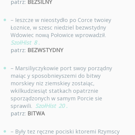
patrz:
BEZSILNY
– Ieszcze w nieostydło po Corce twoiey
Łoznice, w szesc niedziel bezwstydny
Wdowiec nową Połowice wprowadził.
SzołHist
8
.
patrz:
BEZWSTYDNY
– Marsiliyczykowie port swoy porządny
maiąc y sposobnieyszemi do bitwy
morskiey niz ziemskiey zostaiąc,
wkilkudziesiąt statkach opatrznie
sporządzonych w samym Porcie sie
sprawili.
SzołHist
20
.
patrz:
BITWA
– Były tez ręczne pociski ktoremi Rzymscy