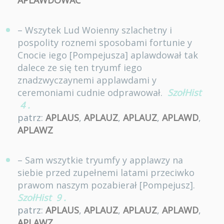
APLAWDOWAĆ
– Wszytek Lud Woienny szlachetny i
pospolity roznemi sposobami fortunie y
Cnocie iego [Pompejusza] aplawdował tak
dalece ze się ten tryumf iego
znadzwyczaynemi applawdami y
ceremoniami cudnie odprawował.
SzołHist
4
.
patrz:
APLAUS
,
APLAUZ
,
APLAUZ
,
APLAWD
,
APLAWZ
– Sam wszytkie tryumfy y applawzy na
siebie przed zupełnemi latami przeciwko
prawom naszym pozabierał [Pompejusz].
SzołHist
9
.
patrz:
APLAUS
,
APLAUZ
,
APLAUZ
,
APLAWD
,
APLAWZ