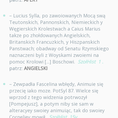
– Lucius Sylla, po zawoiowanych Mocą swą
Teutonskich, Pannonskich, Niemieckich y
Węgierskich Krolestwach a Caius Marius
takze po zhołdowanych Angielskich,
Britanskich Francuzkich, y Hiszpanskich
Panstwach; obadway od Senatu Rzymskiego
naznaczeni byli z Woyskami zwoiemi na
pomoc Krolowi [...] Boschowi.
SzołHist
1
.
patrz:
ANGIELSKI
– Zewpadła Fascelina wbłędy, Animuie się
przecię iako moze. PotSyl 87. Wielce się
wprzod z tego widzenia potrwozył
[Pompejusz], a potym niby sie sam w
alteracyey swoiey animuiąc, tak do swoiey
Corneliey mowił.
SzołHist
15v
.