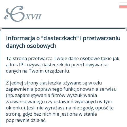
o Słowniku
Informacja o "ciasteczkach" i przetwarzaniu
autorzy Słownika
kwerendy
danych osobowych
jak cytować Słownik
historia
ELEKTRONICZNY SŁOWNIK
Ta strona przetwarza Twoje dane osobowe takie jak
publikacje
adres IP i używa ciasteczek do przechowywania
JĘZYKA POLSKIEGO
źródła
danych na Twoim urządzeniu.
XVII I XVIII WIEKU
autorzy tekstów źródłowych
Z jednej strony ciasteczka używane są w celu
zapewnienia poprawnego funkcjonowania serwisu
zasady opracowania
(np. zapamiętywania filtrów wyszukiwania
statystyki
zaawansowanego czy ustawień wybranych w tym
znajdź hasła
okienku). Jeśli nie wyrażasz na nie zgody, opuść tę
najnowsze hasła
stronę, gdyż bez nich nie jest ona w stanie
poprawnie działać.
zaczynające się od
ostatnio zmodyfikowane hasła