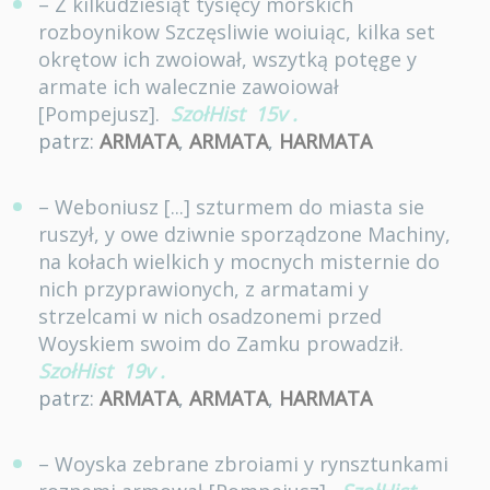
– Z kilkudziesiąt tysięcy morskich
rozboynikow Szczęsliwie woiuiąc, kilka set
okrętow ich zwoiował, wszytką potęge y
armate ich walecznie zawoiował
[Pompejusz].
SzołHist
15v
.
patrz:
ARMATA
,
ARMATA
,
HARMATA
– Weboniusz [...] szturmem do miasta sie
ruszył, y owe dziwnie sporządzone Machiny,
na kołach wielkich y mocnych misternie do
nich przyprawionych, z armatami y
strzelcami w nich osadzonemi przed
Woyskiem swoim do Zamku prowadził.
SzołHist
19v
.
patrz:
ARMATA
,
ARMATA
,
HARMATA
– Woyska zebrane zbroiami y rynsztunkami