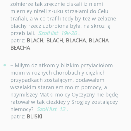
zołnierze tak zręcznie ciskali iz niemi
mierniey nizeli z łuku strzałami do Celu
trafiali, a w co trafili tedy by tez w zelazne
blachy rzecz uzbroiona była, na skroz ią
przebiiali.
SzołHist
19v-20
.
patrz:
BLACH
,
BLACH
,
BLACHA
,
BLACHA
,
BŁACHA
– Miłym dziatkom y blizkim przyiaciołom
moim w roznych chorobach y cięzkich
przypadkach zostaiącym, dodawałem
wszelakim staraniem moim pomocy, a
naymilszey Matki moiey Oyczyzny nie będę
ratował w tak ciezkiey y Srogiey zostaiącey
niemocy?
SzołHist
12
.
patrz:
BLISKI