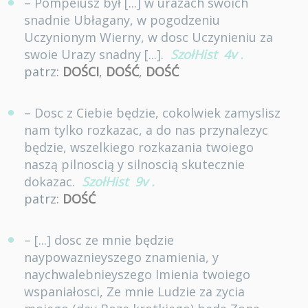
– Pompeiusz był [...] w urazach swoich
snadnie Ubłagany, w pogodzeniu
Uczynionym Wierny, w dosc Uczynieniu za
swoie Urazy snadny [...].
SzołHist
4v
.
patrz:
DOŚCI
,
DOŚĆ
,
DOŚĆ
– Dosc z Ciebie będzie, cokolwiek zamyslisz
nam tylko rozkazac, a do nas przynalezyc
będzie, wszelkiego rozkazania twoiego
naszą pilnoscią y silnoscią skutecznie
dokazac.
SzołHist
9v
.
patrz:
DOŚĆ
– [...] dosc ze mnie będzie
naypowaznieyszego znamienia, y
naychwalebnieyszego Imienia twoiego
wspaniałosci, Ze mnie Ludzie za zycia