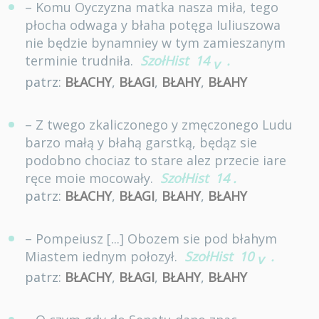
– Komu Oyczyzna matka nasza miła, tego
płocha odwaga y błaha potęga Iuliuszowa
nie będzie bynamniey w tym zamieszanym
terminie trudniła.
SzołHist
14
.
v
patrz:
BŁACHY
,
BŁAGI
,
BŁAHY
,
BŁAHY
– Z twego zkaliczonego y zmęczonego Ludu
barzo małą y błahą garstką, będąz sie
podobno chociaz to stare alez przecie iare
ręce moie mocowały.
SzołHist
14
.
patrz:
BŁACHY
,
BŁAGI
,
BŁAHY
,
BŁAHY
– Pompeiusz [...] Obozem sie pod błahym
Miastem iednym połozył.
SzołHist
10
.
v
patrz:
BŁACHY
,
BŁAGI
,
BŁAHY
,
BŁAHY