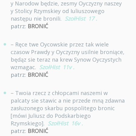
y Narodow będzie, zesmy Oyczyzny naszey
y Stolicy Rzymskiey od Iuliuszowego
następu nie bronili.
SzołHist
17
.
patrz:
BRONIĆ
– Ręce twe Oycowskie przez tak wiele
czasow Prawdy y Oyczyzny usilnie broniące,
będąz sie teraz na krew Synow Oyczystych
wzmagac.
SzołHist
11v
.
patrz:
BRONIĆ
– Twoia rzecz z chłopcami naszemi w
palcaty sie stawic a nie przede mną zdawna
zasłuzonego skarbu pospolitego bronic
[mówi Juliusz do Podskarbiego
Rzymskiego].
SzołHist
16v
.
patrz:
BRONIĆ