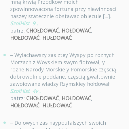
mną krwią Przodkow moich
zpowinnowacona fortuna przy niewinnosci
naszey statecznie obstawac obiecuie [...].
SzołHist
9
.
patrz:
CHOŁDOWAĆ
,
HOŁDOWAĆ
,
HOŁDOWAĆ
,
HUŁDOWAĆ
– Wyiachawszy zas ztey Wyspy po roznych
Morzach z Woyskiem swym flotował, y
rozne Narody Morskie y Pomorskie częscią
dobrowolnie poddane, częscią gwałtownie
zawoiowane władzy Rzymskiey hołdował.
SzołHist
4v
.
patrz:
CHOŁDOWAĆ
,
HOŁDOWAĆ
,
HOŁDOWAĆ
,
HUŁDOWAĆ
– Do owych zas naypoufalszych swoich