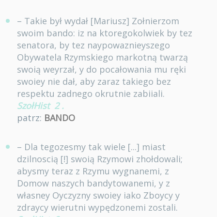
– Takie był wydał [Mariusz] Zołnierzom
swoim bando: iz na ktoregokolwiek by tez
senatora, by tez naypowaznieyszego
Obywatela Rzymskiego markotną twarzą
swoią weyrzał, y do pocałowania mu ręki
swoiey nie dał, aby zaraz takiego bez
respektu zadnego okrutnie zabiiali.
SzołHist
2
.
patrz:
BANDO
– Dla tegozesmy tak wiele [...] miast
dzilnoscią [!] swoią Rzymowi zhołdowali;
abysmy teraz z Rzymu wygnanemi, z
Domow naszych bandytowanemi, y z
własney Oyczyzny swoiey iako Zboycy y
zdraycy wierutni wypędzonemi zostali.