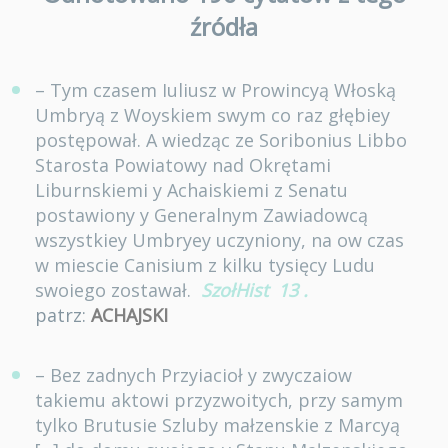
źródła
– Tym czasem Iuliusz w Prowincyą Włoską
Umbryą z Woyskiem swym co raz głębiey
postępował. A wiedząc ze Soribonius Libbo
Starosta Powiatowy nad Okrętami
Liburnskiemi y Achaiskiemi z Senatu
postawiony y Generalnym Zawiadowcą
wszystkiey Umbryey uczyniony, na ow czas
w miescie Canisium z kilku tysięcy Ludu
swoiego zostawał.
SzołHist
13
.
patrz:
ACHAJSKI
– Bez zadnych Przyiacioł y zwyczaiow
takiemu aktowi przyzwoitych, przy samym
tylko Brutusie Szluby małzenskie z Marcyą