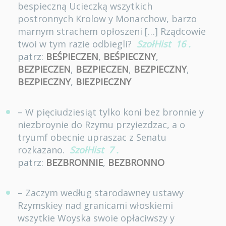
bespieczną Ucieczką wszytkich
postronnych Krolow y Monarchow, barzo
marnym strachem opłoszeni […] Rządcowie
twoi w tym razie odbiegli?
SzołHist
16
.
patrz:
BEŚPIECZEN
,
BEŚPIECZNY
,
BEZPIECZEN
,
BEZPIECZEN
,
BEZPIECZNY
,
BEZPIECZNY
,
BIEZPIECZNY
– W pięciudziesiąt tylko koni bez bronnie y
niezbroynie do Rzymu przyiezdzac, a o
tryumf obecnie upraszac z Senatu
rozkazano.
SzołHist
7
.
patrz:
BEZBRONNIE
,
BEZBRONNO
– Zaczym według starodawney ustawy
Rzymskiey nad granicami włoskiemi
wszytkie Woyska swoie opłaciwszy y