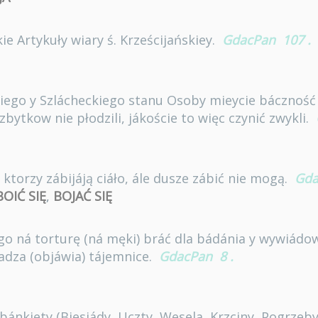
 Artykuły wiary ś. Krześcijańskiey.
GdacPan
107
.
iego y Szlácheckiego stanu Osoby mieycie báczność 
zbytkow nie płodzili, jákoście to więc czynić zwykli.
, ktorzy zábijáją ciáło, ále dusze zábić nie mogą.
Gda
BOIĆ SIĘ
,
BOJAĆ SIĘ
kogo ná torturę (ná męki) bráć dla bádánia y wywiádo
adza (objáwia) tájemnice.
GdacPan
8
.
ą bánkiety (Biesiády, Uczty, Wesela, Krzciny, Pogrzeb