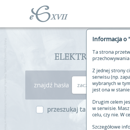
Informacja o 
Ta strona przetw
ELEKTRONICZNY S
przechowywania 
Z jednej strony
serwisu (np. za
wybranych w tym o
znajdź hasła
zaczynające się od
jest ona w stanie
Drugim celem je
w serwisie. Mas
przeszukaj także hasła w ind
celu, czy nie. W 
Szczegółowe inf