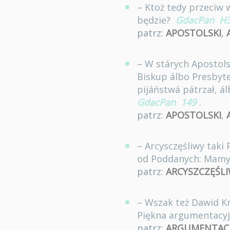
– Ktoż tedy przeciw
będzie?
GdacPan
H
patrz:
APOSTOLSKI
,
– W stárych Apostolsk
Biskup álbo Presbyte
pijáństwá pátrzał, á
GdacPan
149
.
patrz:
APOSTOLSKI
,
– Arcysczęśliwy taki 
od Poddanych: Mamy 
patrz:
ARCYSZCZĘŚL
– Wszak też Dawid Kr
Piękna argumentacyj
patrz:
ARGUMENTAC