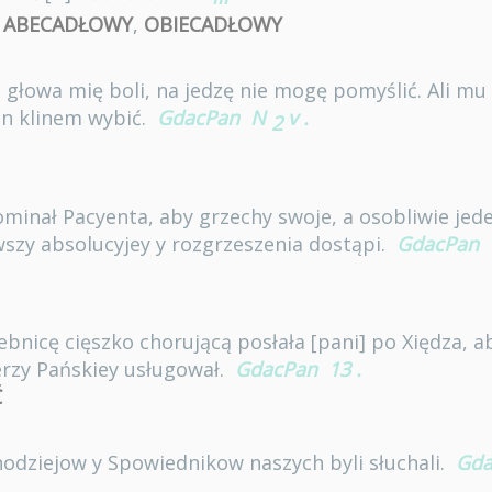
,
ABECADŁOWY
,
OBIECADŁOWY
, głowa mię boli, na jedzę nie mogę pomyślić. Ali mu
in klinem wybić.
GdacPan
N
v
.
2
pominał Pacyenta, aby grzechy swoje, a osobliwie jeden
szy absolucyjey y rozgrzeszenia dostąpi.
GdacPan
bnicę cięszko chorującą posłała [pani] po Xiędza, a
zy Pańskiey usługował.
GdacPan
13
.
Ć
odziejow y Spowiednikow naszych byli słuchali.
Gda