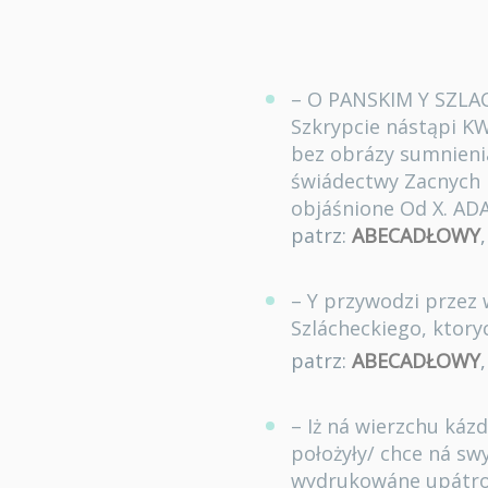
– O PANSKIM Y SZLA
Szkrypcie nástąpi K
bez obrázy sumnieni
świádectwy Zacnych 
objáśnione Od X. AD
patrz:
ABECADŁOWY
– Y przywodzi przez 
Szlácheckiego, ktoryc
patrz:
ABECADŁOWY
– Iż ná wierzchu káz
położyły/ chce ná sw
wydrukowáne upátrow