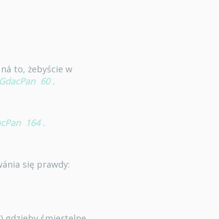
ná to, żebyście w
GdacPan
60
.
cPan
164
.
wánia się prawdy:
y) gdzieby śmiertelne