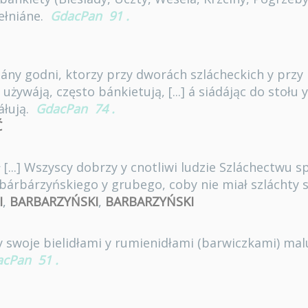
ełniáne.
GdacPan
91
.
gány godni, ktorzy przy dworách szlácheckich y przy
żywáją, często bánkietują, [...] á siádájąc do stołu
áłują.
GdacPan
74
.
Ć
 [...] Wszyscy dobrzy y cnotliwi ludzie Szláchectwu spr
bárbárzyńskiego y grubego, coby nie miał szláchty 
I
,
BARBARZYŃSKI
,
BARBARZYŃSKI
y swoje bielidłami y rumienidłami (barwiczkami) malu
acPan
51
.