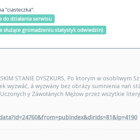
materiały arch
 "ciasteczka":
H
I
J
K
L
Ł
M
N
O
Ó
P
cytowanie
R
S
Ś
 do działania serwisu
kontakt
e służące gromadzeniu statystyk odwiedzin)
SKIM STANIE DYSZKURS, Po ktorym w osobliwym Szk
ek wyzwáć, á wyzwány bez obrázy sumnienia nań st
 Uczonych y Záwołánych Mężow przez wszytkie lite
adata?id=24760&from=pubindex&dirids=81&lp=4190