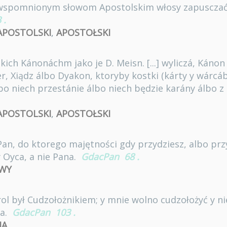
 wspomnionym słowom Apostolskim włosy zapusczać, 
3
.
APOSTOLSKI
,
APOSTOŁSKI
ich Kánonáchm jako je D. Meisn. [...] wyliczá, Kánon 4
r, Xiądz álbo Dyakon, ktoryby kostki (kárty y wárcáb
lbo niech przestánie álbo niech będzie karány álbo z
APOSTOLSKI
,
APOSTOŁSKI
Pan, do ktorego majętności gdy przydziesz, albo przy
Oyca, a nie Pana.
GdacPan
68
.
IWY
ol był Cudzołożnikiem; y mnie wolno cudzołożyć y ni
a.
GdacPan
103
.
JA