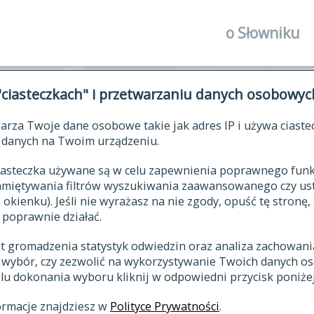
o Słowniku
autorzy Słown
"ciasteczkach" i przetwarzaniu danych osobowyc
historia
arza Twoje dane osobowe takie jak adres IP i używa ciaste
publikacje
ŁOWNIK JĘZYKA POLSKIEGO XV
danych na Twoim urządzeniu.
źródła
 ciasteczka używane są w celu zapewnienia poprawnego fu
autorzy tekst
pamiętywania filtrów wyszukiwania zaawansowanego czy us
zasady opraco
kienku). Jeśli nie wyrażasz na nie zgody, opuść tę stronę, 
 poprawnie działać.
statystyki
st gromadzenia statystyk odwiedzin oraz analiza zachowan
najnowsze has
z wybór, czy zezwolić na wykorzystywanie Twoich danych 
eksie
ostatnio zmod
celu dokonania wyboru kliknij w odpowiedni przycisk poniżej
hasła
ormacje znajdziesz w
Polityce Prywatności
.