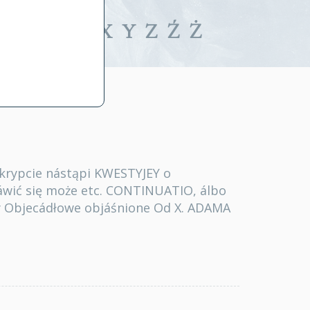
iwalne
T
U
V
W
X
Y
Z
Ź
Ż
rypcie nástąpi KWESTYJEY o
áwić się może etc. CONTINUATIO, álbo
ry Objecádłowe objáśnione Od X. ADAMA