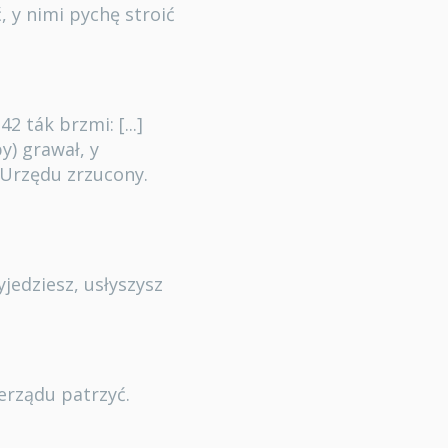
y nimi pychę stroić
2 ták brzmi: [...]
y) grawał, y
 Urzędu zrzucony.
jedziesz, usłyszysz
erządu patrzyć.