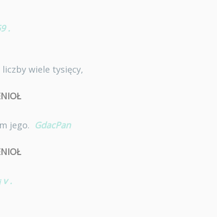
59
.
liczby wiele tysięcy,
ENIOŁ
om jego.
GdacPan
ENIOŁ
v
.
j