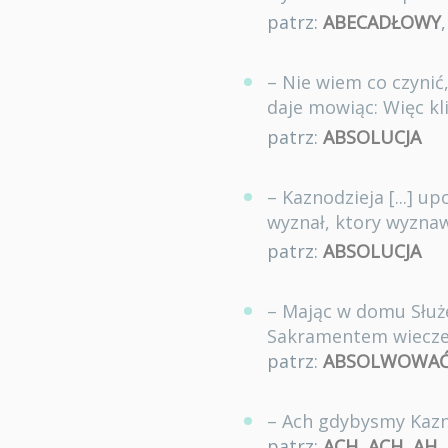
patrz:
ABECADŁOWY
– Nie wiem co czynić
daje mowiąc: Więc kl
patrz:
ABSOLUCJA
– Kaznodzieja [...] u
wyznał, ktory wyznaw
patrz:
ABSOLUCJA
– Mając w domu Służe
Sakramentem wieczer
patrz:
ABSOLWOWA
– Ach gdybysmy Kazn
patrz:
ACH
,
ACH
,
AH