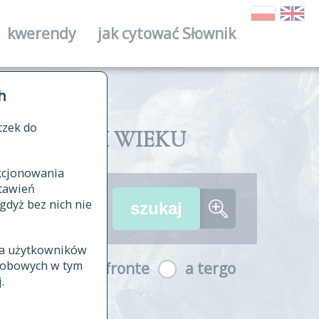
kwerendy
jak cytować Słownik
ika
h
czek do
II I XVIII WIEKU
nkcjonowania
ów źródłowych
tawień
wania
gdyż bez nich nie
ia użytkowników
ła
osobowych w tym
a fronte
a tergo
yfikowane
.