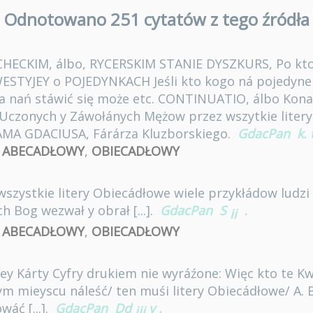
Odnotowano 251 cytatów z tego źródła
CHECKIM, álbo, RYCERSKIM STANIE DYSZKURS, Po kt
WESTYJEY o POJEDYNKACH Jeśli kto kogo ná pojedyn
a nań stáwić się może etc. CONTINUATIO, álbo Kona
Uczonych y Záwołánych Mężow przez wszytkie liter
AMA GDACIUSA, Fárárza Kluzborskiego.
GdacPan
k. 
,
ABECADŁOWY
,
OBIECADŁOWY
wszystkie litery Obiecádłowe wiele przykłádow ludzi
h Bog wezwał y obrał [...].
GdacPan
S
.
ii
,
ABECADŁOWY
,
OBIECADŁOWY
dey Kárty Cyfry drukiem nie wyráźone: Więc kto te Kw
ym mieyscu náleść/ ten muśi litery Obiecádłowe/ A. B
áć [...].
GdacPan
Dd
v
.
iii