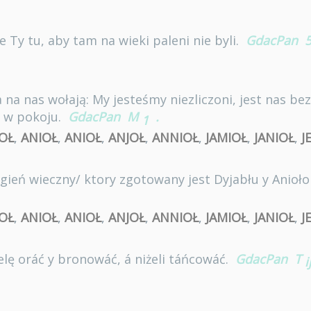
je Ty tu, aby tam na wieki paleni nie byli.
GdacPan
a na nas wołają: My jesteśmy niezliczoni, jest nas bez 
y w pokoju.
GdacPan
M
.
1
OŁ
,
ANIOŁ
,
ANIOŁ
,
ANJOŁ
,
ANNIOŁ
,
JAMIOŁ
,
JANIOŁ
,
J
 ogień wieczny/ ktory zgotowany jest Dyjabłu y Anioł
OŁ
,
ANIOŁ
,
ANIOŁ
,
ANJOŁ
,
ANNIOŁ
,
JAMIOŁ
,
JANIOŁ
,
J
źielę oráć y bronowáć, á niżeli táńcowáć.
GdacPan
T
i