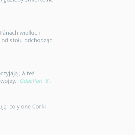
 Pánách wielkich
 y od stołu odchodząc
zyjáją ; á też
swojey.
GdacPan
8
.
ją; co y one Corki