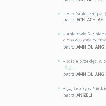
– Ach Panie Jezu pal 
patrz:
ACH
,
ACH
,
AH
– Aniołowie S. z nieb
a oto wszyscy żyjem
patrz:
AMNIOŁ
,
ANGI
– Idźcie przeklęci w
R
.
2
patrz:
AMNIOŁ
,
ANGI
– [...] Lepiey w Nied
patrz:
ANIŻELI