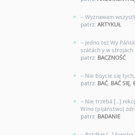
– Wyznawam wszystkie
patrz:
ARTYKUŁ
– Jedno też Wy Páńsk
szátách y w strojách 
patrz:
BACZNOŚĆ
– Nie boycie się tych
patrz:
BAĆ
,
BAĆ SIĘ
,
– Nie trzebá [...] ni
Wino (pijáństwo) zdr
patrz:
BADANIE
– Rzadkie [...] bywáj