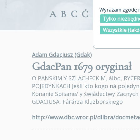
Wyrażam zgodę na
A
B
C
Ć
D
E
F
G
Tylko niezbędne
Wszystkie (takż
Adam Gdacjusz (Gdak)
GdacPan 1679
oryginał
O PANSKIM Y SZLACHECKIM, álbo, RYCER
POJEDYNKACH Jeśli kto kogo ná pojedyn
Konanie Spisane/ y świádectwy Zacnych
GDACIUSA, Fárárza Kluzborskiego
http://www.dbc.wroc.pl/dlibra/docmet