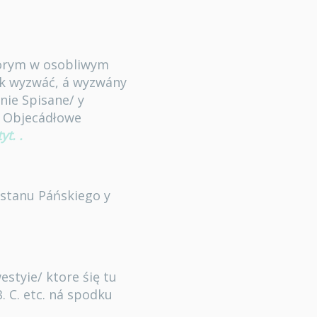
orym w osobliwym
ek wyzwáć, á wyzwány
nie Spisane/ y
y Objecádłowe
tyt.
.
 stanu Páńskiego y
estyie/ ktore śię tu
. C. etc. ná spodku