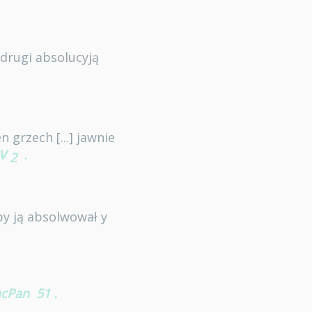
 drugi absolucyją
 grzech [...] jawnie
V
.
2
by ją absolwował y
cPan
51
.