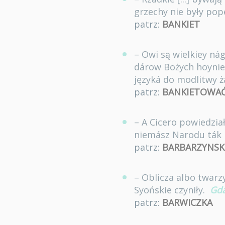
grzechy nie były pop
patrz:
BANKIET
– Owi są wielkiey ná
dárow Bożych hoynie u
języká do modlitwy ż
patrz:
BANKIETOWA
– A Cicero powiedział
niemász Narodu ták 
patrz:
BARBARZYNSK
– Oblicza albo twarz
Syońskie czyniły.
Gd
patrz:
BARWICZKA