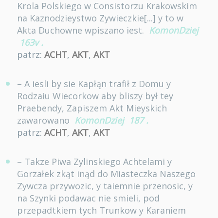
Krola Polskiego w Consistorzu Krakowskim
na Kaznodzieystwo Zywieczkie[...] y to w
Akta Duchowne wpiszano iest.
KomonDziej
163v
.
patrz:
ACHT
,
AKT
,
AKT
– A iesli by sie Kapłąn trafił z Domu y
Rodzaiu Wiecorkow aby bliszy był tey
Praebendy, Zapiszem Akt Mieyskich
zawarowano
KomonDziej
187
.
patrz:
ACHT
,
AKT
,
AKT
– Takze Piwa Zylinskiego Achtelami y
Gorzałek zkąt inąd do Miasteczka Naszego
Zywcza przywozic, y taiemnie przenosic, y
na Szynki podawac nie smieli, pod
przepadtkiem tych Trunkow y Karaniem