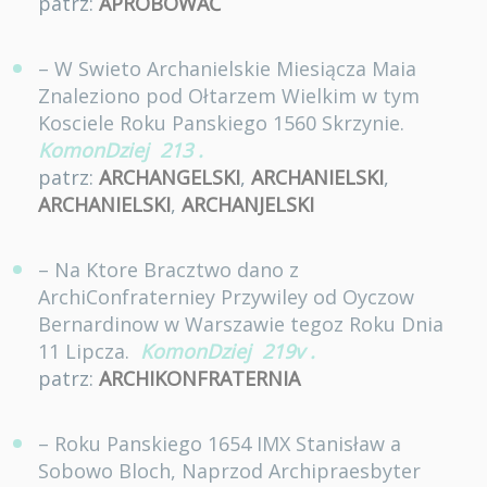
patrz:
APROBOWAĆ
– W Swieto Archanielskie Miesiącza Maia
Znaleziono pod Ołtarzem Wielkim w tym
Kosciele Roku Panskiego 1560 Skrzynie.
KomonDziej
213
.
patrz:
ARCHANGELSKI
,
ARCHANIELSKI
,
ARCHANIELSKI
,
ARCHANJELSKI
– Na Ktore Bracztwo dano z
ArchiConfraterniey Przywiley od Oyczow
Bernardinow w Warszawie tegoz Roku Dnia
11 Lipcza.
KomonDziej
219v
.
patrz:
ARCHIKONFRATERNIA
– Roku Panskiego 1654 IMX Stanisław a
Sobowo Bloch, Naprzod Archipraesbyter