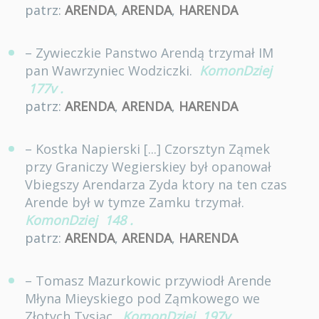
patrz:
ARENDA
,
ARENDA
,
HARENDA
– Zywieczkie Panstwo Arendą trzymał IM
pan Wawrzyniec Wodziczki.
KomonDziej
177v
.
patrz:
ARENDA
,
ARENDA
,
HARENDA
– Kostka Napierski [...] Czorsztyn Ząmek
przy Graniczy Wegierskiey był opanował
Vbiegszy Arendarza Zyda ktory na ten czas
Arende był w tymze Zamku trzymał.
KomonDziej
148
.
patrz:
ARENDA
,
ARENDA
,
HARENDA
– Tomasz Mazurkowic przywiodł Arende
Młyna Mieyskiego pod Ząmkowego we
Złotych Tysiąc.
KomonDziej
197v
.