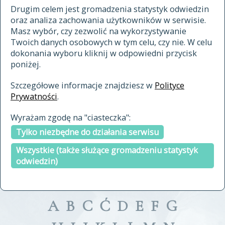
materiały archiwalne
Drugim celem jest gromadzenia statystyk odwiedzin
oraz analiza zachowania użytkowników w serwisie.
cytowanie
Masz wybór, czy zezwolić na wykorzystywanie
kontakt
Twoich danych osobowych w tym celu, czy nie. W celu
dokonania wyboru kliknij w odpowiedni przycisk
poniżej.
Szczegółowe informacje znajdziesz w
Polityce
Prywatności
.
przeszukaj także hasła w
Wyrażam zgodę na "ciasteczka":
indeksie
Tylko niezbędne do działania serwisu
a fronte
a tergo
Wszystkie (także służące gromadzeniu statystyk
odwiedzin)
A
B
C
Ć
D
E
F
G