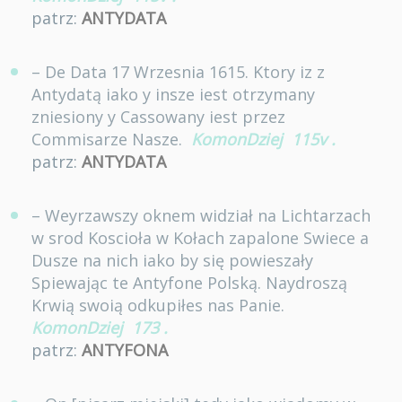
patrz:
ANTYDATA
– De Data 17 Wrzesnia 1615. Ktory iz z
Antydatą iako y insze iest otrzymany
zniesiony y Cassowany iest przez
Commisarze Nasze.
KomonDziej
115v
.
patrz:
ANTYDATA
– Weyrzawszy oknem widział na Lichtarzach
w srod Koscioła w Kołach zapalone Swiece a
Dusze na nich iako by się powieszały
Spiewając te Antyfone Polską. Naydroszą
Krwią swoią odkupiłes nas Panie.
KomonDziej
173
.
patrz:
ANTYFONA