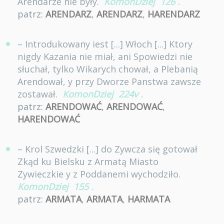
Arendarze nie były.
KomonDziej
126
.
patrz:
ARENDARZ
,
ARENDARZ
,
HARENDARZ
– Introdukowany iest [...] Włoch [...] Ktory
nigdy Kazania nie miał, ani Spowiedzi nie
słuchał, tylko Wikarych chował, a Plebanią
Arendował, y przy Dworze Panstwa zawsze
zostawał.
KomonDziej
224v
.
patrz:
ARENDOWAĆ
,
ARENDOWAĆ
,
HARENDOWAĆ
– Krol Szwedzki [...] do Zywcza się gotował
Zkąd ku Bielsku z Armatą Miasto
Zywieczkie y z Poddanemi wychodziło.
KomonDziej
155
.
patrz:
ARMATA
,
ARMATA
,
HARMATA