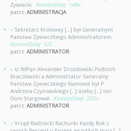
Zywiecki.
KomonDziej
148v
.
patrz:
ADMINISTRACJA
– Sekretarz Krolowey [...] był Generalnym
Panstwa Zywieczkiego Administratorem.
KomonDziej
125
.
patrz:
ADMINISTRATOR
– Iz IMPąn Alexander Drozdowski Podstoli
Braczławski a Administrator Generalny
Panstwa Zywieczkiego Namowił był P.
Andrzeia Czyzowskiego [...] azeby [...] ten
Dom Stargował.
KomonDziej
202v
.
patrz:
ADMINISTRATOR
– Vrząd Radziecki Rachunki Kazdy Rok z
swoich Percept y Expens wszytkich maią [...]