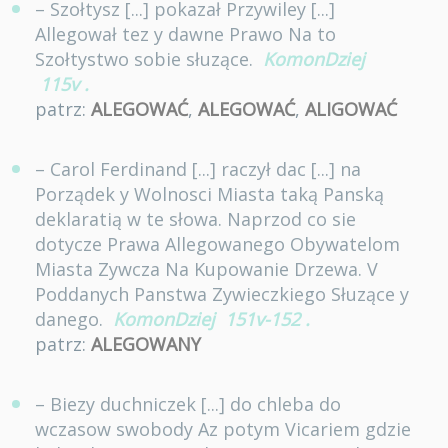
– Szołtysz [...] pokazał Przywiley [...]
Allegował tez y dawne Prawo Na to
Szołtystwo sobie słuzące.
KomonDziej
115v
.
patrz:
ALEGOWAĆ
,
ALEGOWAĆ
,
ALIGOWAĆ
– Carol Ferdinand [...] raczył dac [...] na
Porządek y Wolnosci Miasta taką Panską
deklaratią w te słowa. Naprzod co sie
dotycze Prawa Allegowanego Obywatelom
Miasta Zywcza Na Kupowanie Drzewa. V
Poddanych Panstwa Zywieczkiego Słuzące y
danego.
KomonDziej
151v-152
.
patrz:
ALEGOWANY
– Biezy duchniczek [...] do chleba do
wczasow swobody Az potym Vicariem gdzie