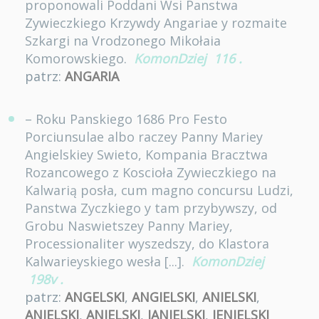
proponowali Poddani Wsi Panstwa
Zywieczkiego Krzywdy Angariae y rozmaite
Szkargi na Vrodzonego Mikołaia
Komorowskiego.
KomonDziej
116
.
patrz:
ANGARIA
– Roku Panskiego 1686 Pro Festo
Porciunsulae albo raczey Panny Mariey
Angielskiey Swieto, Kompania Bracztwa
Rozancowego z Koscioła Zywieczkiego na
Kalwarią posła, cum magno concursu Ludzi,
Panstwa Zyczkiego y tam przybywszy, od
Grobu Naswietszey Panny Mariey,
Processionaliter wyszedszy, do Klastora
Kalwarieyskiego wesła [...].
KomonDziej
198v
.
patrz:
ANGELSKI
,
ANGIELSKI
,
ANIELSKI
,
ANIELSKI
,
ANJELSKI
,
JANIELSKI
,
JENIELSKI