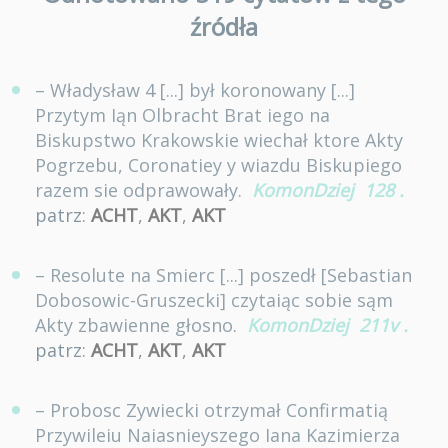
źródła
– Władysław 4 [...] był koronowany [...]
Przytym Iąn Olbracht Brat iego na
Biskupstwo Krakowskie wiechał ktore Akty
Pogrzebu, Coronatiey y wiazdu Biskupiego
razem sie odprawowały.
KomonDziej
128
.
patrz:
ACHT
,
AKT
,
AKT
– Resolute na Smierc [...] poszedł [Sebastian
Dobosowic-Gruszecki] czytaiąc sobie sąm
Akty zbawienne głosno.
KomonDziej
211v
.
patrz:
ACHT
,
AKT
,
AKT
– Probosc Zywiecki otrzymał Confirmatią
Przywileiu Naiasnieyszego Iana Kazimierza