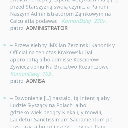
przed Starszyzną swoią czynic, a Panom
Naszym Administratorom Ząmkowym na
Calculatią podawac.
KomonDziej
230v
.
patrz:
ADMINISTRATOR
– Przewielebny IMX Iąn Zerzinski Kanonik y
Officiał na ten czas Krakowski Dał
approbatią albo admisse Kosciołowi
Zywieczkiemu Na Bracztwo Rozanczowe.
KomonDziej
103
.
patrz:
ADMISA
– Dzwonienie [...] nastało, tą Intentią aby
Ludzie Słyszący na Polach, albo
gdziekolwiek bedący Klekali, y mowili,
Laudetur Sanctissimum Sacramentum po
trzy razy, albo co inszego, czyniąc Panu