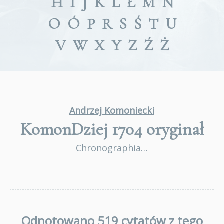
H
I
J
K
L
Ł
M
N
O
Ó
P
R
S
Ś
T
U
V
W
X
Y
Z
Ź
Ż
Andrzej Komoniecki
KomonDziej 1704
oryginał
Chronographia…
Odnotowano 519 cytatów z tego