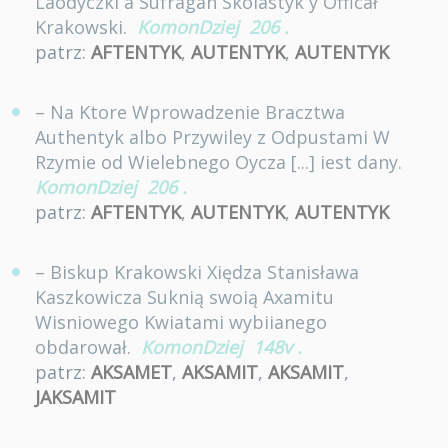
Laodyczki a Sufragan Skolastyk y Officał
Krakowski.
KomonDziej
206
.
patrz:
AFTENTYK
,
AUTENTYK
,
AUTENTYK
– Na Ktore Wprowadzenie Bracztwa
Authentyk albo Przywiley z Odpustami W
Rzymie od Wielebnego Oycza [...] iest dany.
KomonDziej
206
.
patrz:
AFTENTYK
,
AUTENTYK
,
AUTENTYK
– Biskup Krakowski Xiędza Stanisława
Kaszkowicza Suknią swoią Axamitu
Wisniowego Kwiatami wybiianego
obdarował.
KomonDziej
148v
.
patrz:
AKSAMET
,
AKSAMIT
,
AKSAMIT
,
JAKSAMIT