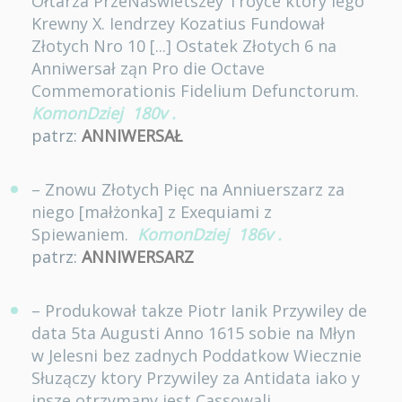
Ołtarza PrzeNaswietszey Troyce ktory iego
Krewny X. Iendrzey Kozatius Fundował
Złotych Nro 10 [...] Ostatek Złotych 6 na
Anniwersał ząn Pro die Octave
Commemorationis Fidelium Defunctorum.
KomonDziej
180v
.
patrz:
ANNIWERSAŁ
– Znowu Złotych Pięc na Anniuerszarz za
niego [małżonka] z Exequiami z
Spiewaniem.
KomonDziej
186v
.
patrz:
ANNIWERSARZ
– Produkował takze Piotr Ianik Przywiley de
data 5ta Augusti Anno 1615 sobie na Młyn
w Jelesni bez zadnych Poddatkow Wiecznie
Słuzączy ktory Przywiley za Antidata iako y
insze otrzymany iest Cassowali