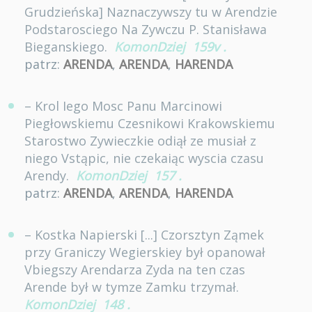
Grudzieńska] Naznaczywszy tu w Arendzie
Podstarosciego Na Zywczu P. Stanisława
Bieganskiego.
KomonDziej
159v
.
patrz:
ARENDA
,
ARENDA
,
HARENDA
– Krol Iego Mosc Panu Marcinowi
Piegłowskiemu Czesnikowi Krakowskiemu
Starostwo Zywieczkie odiął ze musiał z
niego Vstąpic, nie czekaiąc wyscia czasu
Arendy.
KomonDziej
157
.
patrz:
ARENDA
,
ARENDA
,
HARENDA
– Kostka Napierski [...] Czorsztyn Ząmek
przy Graniczy Wegierskiey był opanował
Vbiegszy Arendarza Zyda na ten czas
Arende był w tymze Zamku trzymał.
KomonDziej
148
.