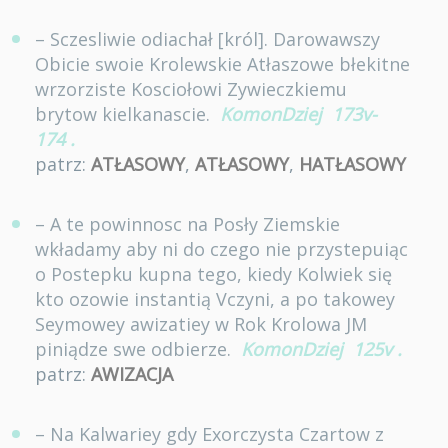
– Sczesliwie odiachał [król]. Darowawszy
Obicie swoie Krolewskie Atłaszowe błekitne
wrzorziste Kosciołowi Zywieczkiemu
brytow kielkanascie.
KomonDziej
173v-
174
.
patrz:
ATŁASOWY
,
ATŁASOWY
,
HATŁASOWY
– A te powinnosc na Posły Ziemskie
wkładamy aby ni do czego nie przystepuiąc
o Postepku kupna tego, kiedy Kolwiek się
kto ozowie instantią Vczyni, a po takowey
Seymowey awizatiey w Rok Krolowa JM
piniądze swe odbierze.
KomonDziej
125v
.
patrz:
AWIZACJA
– Na Kalwariey gdy Exorczysta Czartow z