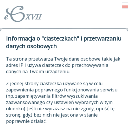
o Słowniku
Informacja o "ciasteczkach" i przetwarzaniu
autorzy Słownika
kwerendy
danych osobowych
jak cytować Słownik
historia
ELEKTRONICZNY SŁOWNIK
Ta strona przetwarza Twoje dane osobowe takie jak
publikacje
adres IP i używa ciasteczek do przechowywania
JĘZYKA POLSKIEGO
źródła
danych na Twoim urządzeniu.
XVII I XVIII WIEKU
autorzy tekstów źródłowych
Z jednej strony ciasteczka używane są w celu
zapewnienia poprawnego funkcjonowania serwisu
zasady opracowania
(np. zapamiętywania filtrów wyszukiwania
statystyki
zaawansowanego czy ustawień wybranych w tym
znajdź hasła
okienku). Jeśli nie wyrażasz na nie zgody, opuść tę
najnowsze hasła
stronę, gdyż bez nich nie jest ona w stanie
poprawnie działać.
zaczynające się od
ostatnio zmodyfikowane hasła