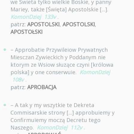
we Swieta tylko wielkie Boskie, y panny
Mariey, także [Święta] Apostolskie [...].
KomonDziej
133v
.
patrz:
APOSTOLSKI
,
APOSTOLSKI
,
APOSTOŁSKI
– Approbatie Przywileiow Prywatnych
Miesczan Zywieckich y Poddanym nie
ktorym ze Wsiow słuzące czyni [królowa
polska] y one conserwuie.
KomonDziej
108v
.
patrz:
APROBACJA
– A tak y my wszytkie te Dekreta
Commisarskie strony [...] approbuiemy y
Confirmuiemy moczą Decretu tego
Naszego.
KomonDziej
112v
.