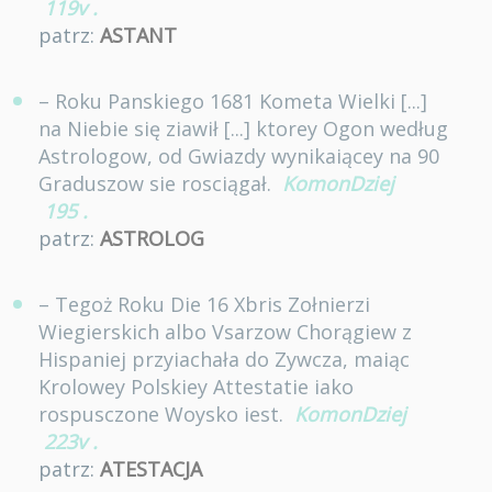
119v
.
patrz:
ASTANT
– Roku Panskiego 1681 Kometa Wielki [...]
na Niebie się ziawił [...] ktorey Ogon według
Astrologow, od Gwiazdy wynikaiącey na 90
Graduszow sie rosciągał.
KomonDziej
195
.
patrz:
ASTROLOG
– Tegoż Roku Die 16 Xbris Zołnierzi
Wiegierskich albo Vsarzow Chorągiew z
Hispaniej przyiachała do Zywcza, maiąc
Krolowey Polskiey Attestatie iako
rospusczone Woysko iest.
KomonDziej
223v
.
patrz:
ATESTACJA