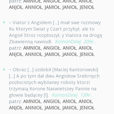
patrz:
AMNIOŁ
,
ANGIOŁ
,
ANIOŁ
,
ANIOŁ
,
ANJOŁ
,
ANNIOŁ
,
JAMIOŁ
,
JANIOŁ
,
JENIOŁ
– Viator z Angiołem [...] miał swe rozmowy
Ku Ktorym Swiat y Czart przybył, ale to
Angioł Stroz rozpłoszył, y Viatora na drogę
Zbawienną nawiodł.
KomonDziej
209v
.
patrz:
AMNIOŁ
,
ANGIOŁ
,
ANIOŁ
,
ANIOŁ
,
ANJOŁ
,
ANNIOŁ
,
JAMIOŁ
,
JANIOŁ
,
JENIOŁ
– Obraz [...] ozdobił [Maciej Kantorowski]
[...] A po tym dał dwu Angiołow Srebrnych
pozłocistych wybiianey roboty ktorzi
trzymaią Korone Naswietszey Pannie na
głowie będącey [!].
KomonDziej
139v
.
patrz:
AMNIOŁ
,
ANGIOŁ
,
ANIOŁ
,
ANIOŁ
,
ANJOŁ
,
ANNIOŁ
,
JAMIOŁ
,
JANIOŁ
,
JENIOŁ