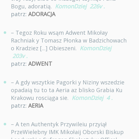
Bogu, adoratią.
KomonDziej
226v
.
patrz:
ADORACJA
– Tegoz Roku wsąm Adwent Mikołay
Rachniak y Tomasz Płonka w Badzichowach
o Kradziez [...] Obieszeni.
KomonDziej
203v
.
patrz:
ADWENT
– A gdy wszytkie Pagorki y Niziny wszedzie
opadaią tu to ta Aeria az blisko Grabia Ku
Krakowu rosciąga sie.
KomonDziej
4
.
patrz:
AERIA
– A ten Authentyk Przywileiu przyiął
PrzeWielebny IMK Mikołaij Oborski Biskup