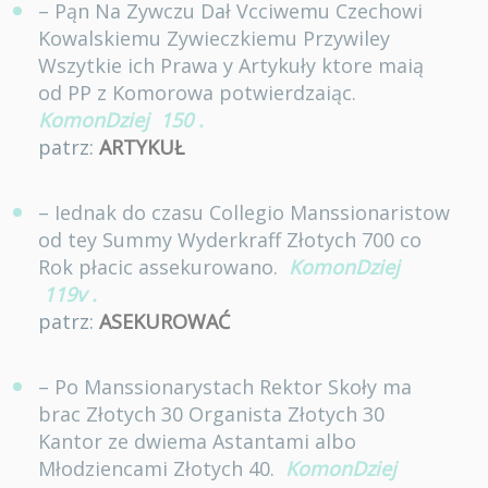
– Pąn Na Zywczu Dał Vcciwemu Czechowi
Kowalskiemu Zywieczkiemu Przywiley
Wszytkie ich Prawa y Artykuły ktore maią
od PP z Komorowa potwierdzaiąc.
KomonDziej
150
.
patrz:
ARTYKUŁ
– Iednak do czasu Collegio Manssionaristow
od tey Summy Wyderkraff Złotych 700 co
Rok płacic assekurowano.
KomonDziej
119v
.
patrz:
ASEKUROWAĆ
– Po Manssionarystach Rektor Skoły ma
brac Złotych 30 Organista Złotych 30
Kantor ze dwiema Astantami albo
Młodziencami Złotych 40.
KomonDziej