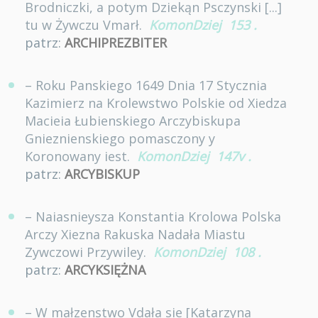
Brodniczki, a potym Dziekąn Psczynski [...]
tu w Żywczu Vmarł.
KomonDziej
153
.
patrz:
ARCHIPREZBITER
– Roku Panskiego 1649 Dnia 17 Stycznia
Kazimierz na Krolewstwo Polskie od Xiedza
Macieia Łubienskiego Arczybiskupa
Gnieznienskiego pomasczony y
Koronowany iest.
KomonDziej
147v
.
patrz:
ARCYBISKUP
– Naiasnieysza Konstantia Krolowa Polska
Arczy Xiezna Rakuska Nadała Miastu
Zywczowi Przywiley.
KomonDziej
108
.
patrz:
ARCYKSIĘŻNA
– W małzenstwo Vdała sie [Katarzyna