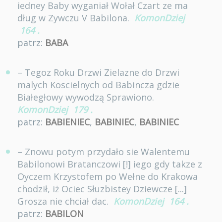
iedney Baby wyganiał Wołał Czart ze ma
dług w Zywczu V Babilona.
KomonDziej
164
.
patrz:
BABA
– Tegoz Roku Drzwi Zielazne do Drzwi
malych Koscielnych od Babincza gdzie
Białegłowy wywodzą Sprawiono.
KomonDziej
179
.
patrz:
BABIENIEC
,
BABINIEC
,
BABINIEC
– Znowu potym przydało sie Walentemu
Babilonowi Bratanczowi [!] iego gdy takze z
Oyczem Krzystofem po Wełne do Krakowa
chodził, iż Ociec Słuzbistey Dziewcze [...]
Grosza nie chciał dac.
KomonDziej
164
.
patrz:
BABILON