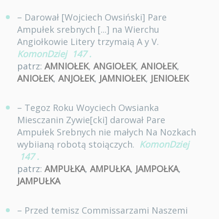
– Darował [Wojciech Owsiński] Pare
Ampułek srebnych [...] na Wierchu
Angiołkowie Litery trzymaią A y V.
KomonDziej
147
.
patrz:
AMNIOŁEK
,
ANGIOŁEK
,
ANIOŁEK
,
ANIOŁEK
,
ANJOŁEK
,
JAMNIOŁEK
,
JENIOŁEK
– Tegoz Roku Woyciech Owsianka
Miesczanin Zywie[cki] darował Pare
Ampułek Srebnych nie małych Na Nozkach
wybiianą robotą stoiączych.
KomonDziej
147
.
patrz:
AMPUŁKA
,
AMPUŁKA
,
JAMPOŁKA
,
JAMPUŁKA
– Przed temisz Commissarzami Naszemi