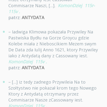
Commisarze Naszi, [...].
KomonDziej
115r-
115v
.
patrz:
ANTYDATA
– Iadwiga Klimowa pokazała Przywiley Na
Pastwiska Bydłu na Gorze Groycu gdzie
Kolebe miała z Nieboscikiem Mezem swym
De Data zda Iulij Anno 1621, ktory Przywiley
iako z Antydatą dany z Cassowany iest.
KomonDziej
115v
.
patrz:
ANTYDATA
– [...] iz tedy zadnego Przywileia Na to
Szołtystwo nie pokazał krom tego Nowego
Ktory z Antydatą otrzymany przez
Commisarze Nasze zCassowany iest.
KomonDziej
115v
.