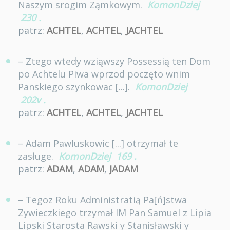
Naszym srogim Ząmkowym.
KomonDziej
230
.
patrz:
ACHTEL
,
ACHTEL
,
JACHTEL
– Ztego wtedy wziąwszy Possessią ten Dom
po Achtelu Piwa wprzod poczęto wnim
Panskiego szynkowac [...].
KomonDziej
202v
.
patrz:
ACHTEL
,
ACHTEL
,
JACHTEL
– Adam Pawluskowic [...] otrzymał te
zasługe.
KomonDziej
169
.
patrz:
ADAM
,
ADAM
,
JADAM
– Tegoz Roku Administratią Pa[ń]stwa
Zywieczkiego trzymał IM Pan Samuel z Lipia
Lipski Starosta Rawski y Stanisławski y