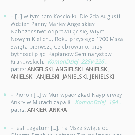
– [...] w tym tam Kosciołku Die 2da Augusti
Wdzien Panny Mariey Angelskiey
Nabozenstwo odprawuiąc się, wtym
Nowym Kielichu, Roku przysłego 1700 Mszą
Swiętą pierwszą Celebrowano, przy
bytnosci piąci Kapłanow Seminarystow
Krakowskich.
KomonDziej
225v-226
.
patrz:
ANGELSKI
,
ANGIELSKI
,
ANIELSKI
,
ANIELSKI
,
ANJELSKI
,
JANIELSKI
,
JENIELSKI
– Pioron [...] w Mur wpadł Zkąd Naypierwey
Ankry w Murach zapalił.
KomonDziej
194
.
patrz:
ANKIER
,
ANKRA
– Iest Legatum [...], na Msze święte do