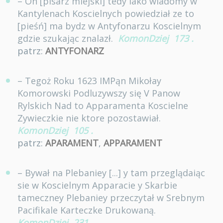
– On [pisarz miejski] tedy iako wiadomy w
Kantylenach Koscielnych powiedział ze to
[pieśń] ma bydz w Antyfonarzu Koscielnym
gdzie szukając znalazł.
KomonDziej
173
.
patrz:
ANTYFONARZ
– Tegoż Roku 1623 IMPąn Mikołay
Komorowski Podluzywszy się V Panow
Rylskich Nad to Apparamenta Koscielne
Zywieczkie nie ktore pozostawiał.
KomonDziej
105
.
patrz:
APARAMENT
,
APPARAMENT
– Bywał na Plebaniey [...] y tam przeglądaiąc
sie w Koscielnym Apparacie y Skarbie
tameczney Plebaniey przeczytał w Srebnym
Pacifikale Karteczke Drukowaną.
KomonDziej
231
.