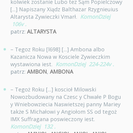
kolwiek zostanie Lubo tez Sąm Popielczowy
[...] Napiszany Xiądz Balthazar Rzygnieuius
Altarysta Zywieczki Vmarł.
KomonDziej
106v
.
patrz:
ALTARYSTA
– Tegoz Roku [l698] [...] Ambona albo
Kazanicza Nowa w Kosciele Zywieczkim
wystawiona iest.
KomonDziej
224-224v
.
patrz:
AMBON
,
AMBONA
– Tegoż Roku [...] koscioł Milowski
Nowozbudowany na Czesc y Chwałe P Bogu
y Wniebowziecia Naswietszej panny Mariey
także S Michałowi y Angiołom SS od tegoż
IMX Suffragana poswieczony iest.
KomonDziej
132
.