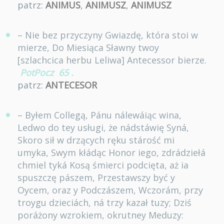
patrz:
ANIMUS
,
ANIMUSZ
,
ANIMUSZ
– Nie bez przyczyny Gwiazdę, która stoi w
mierze, Do Miesiąca Sławny twoy
[szlachcica herbu Leliwa] Antecessor bierze.
PotPocz
65
.
patrz:
ANTECESOR
– Byłem Collegą, Pánu nálewáiąc wina,
Ledwo do tey usługi, że nádstáwię Syná,
Skoro sił w drzących ręku stárość mi
umyka, Swym kłádąc Honor iego, zdrádziełá
chmiel tyká Kosą śmierci podcięta, aż ia
spuszczę pászem, Przestawszy być y
Oycem, oraz y Podczászem, Wczorám, przy
troygu dzieciách, ná trzy kazał tuzy; Dziś
poráżony wzrokiem, okrutney Meduzy: