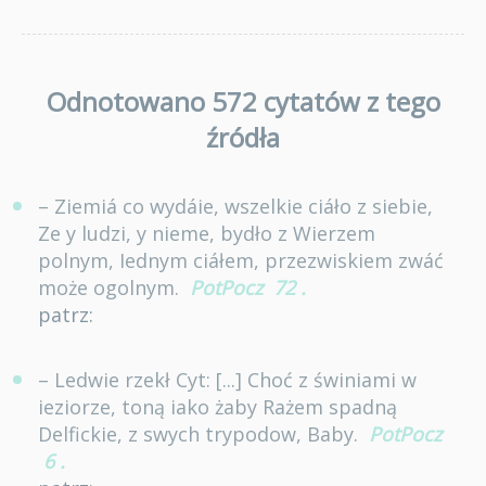
Odnotowano 572 cytatów z tego
źródła
– Ziemiá co wydáie, wszelkie ciáło z siebie,
Ze y ludzi, y nieme, bydło z Wierzem
polnym, Iednym ciáłem, przezwiskiem zwáć
może ogolnym.
PotPocz
72
.
patrz:
– Ledwie rzekł Cyt: [...] Choć z świniami w
ieziorze, toną iako żaby Rażem spadną
Delfickie, z swych trypodow, Baby.
PotPocz
6
.