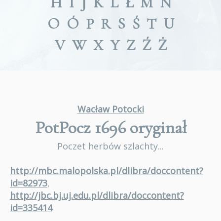
H
I
J
K
L
Ł
M
N
O
Ó
P
R
S
Ś
T
U
V
W
X
Y
Z
Ź
Ż
Wacław Potocki
PotPocz 1696
oryginał
Poczet herbów szlachty...
http://mbc.malopolska.pl/dlibra/doccontent?
id=82973
,
http://jbc.bj.uj.edu.pl/dlibra/doccontent?
id=335414