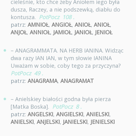
cieleśnie, kto chce żeby Aniołem iego była
dusza, Raczey, a nie podszewką, diabłu do
kontusza.
PotPocz
108
.
patrz:
AMNIOŁ
,
ANGIOŁ
,
ANIOŁ
,
ANIOŁ
,
ANJOŁ
,
ANNIOŁ
,
JAMIOŁ
,
JANIOŁ
,
JENIOŁ
– ANAGRAMMATA. NA HERB IANINA. Widząc
dwa razy IAN IAN, w tym słowie IANINA
Uważam w sobie, coby tego za przyczyna?
PotPocz
49
.
patrz:
ANAGRAMA
,
ANAGRAMAT
– Anielskiey białości godna była pierza
[Matka Boska].
PotPocz
8
.
patrz:
ANGELSKI
,
ANGIELSKI
,
ANIELSKI
,
ANIELSKI
,
ANJELSKI
,
JANIELSKI
,
JENIELSKI