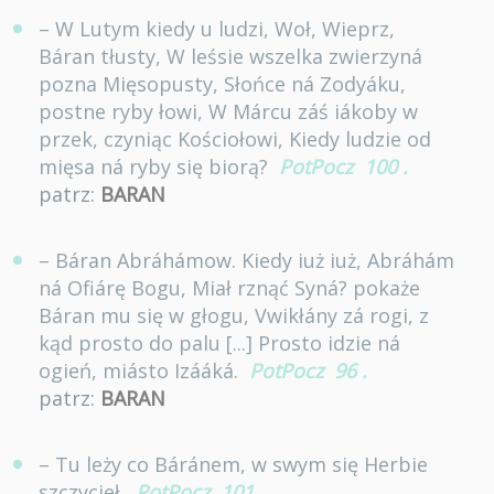
– W Lutym kiedy u ludzi, Woł, Wieprz,
Báran tłusty, W leśsie wszelka zwierzyná
pozna Mięsopusty, Słońce ná Zodyáku,
postne ryby łowi, W Márcu záś iákoby w
przek, czyniąc Kościołowi, Kiedy ludzie od
mięsa ná ryby się biorą?
PotPocz
100
.
patrz:
BARAN
– Báran Abráhámow. Kiedy iuż iuż, Abráhám
ná Ofiárę Bogu, Miał rznąć Syná? pokaże
Báran mu się w głogu, Vwikłány zá rogi, z
kąd prosto do palu [...] Prosto idzie ná
ogień, miásto Izááká.
PotPocz
96
.
patrz:
BARAN
– Tu leży co Báránem, w swym się Herbie
szczycieł.
PotPocz
101
.