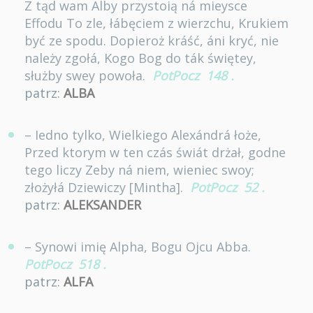
Z tąd wam Alby przystoią ná mieysce
Effodu To zle, łábęciem z wierzchu, Krukiem
być ze spodu. Dopieroż kráść, áni kryć, nie
należy zgołá, Kogo Bog do ták świętey,
służby swey powoła.
PotPocz
148
.
patrz:
ALBA
– Iedno tylko, Wielkiego Alexándrá łoże,
Przed ktorym w ten czás świát drżał, godne
tego liczy Zeby ná niem, wieniec swoy;
złożyłá Dziewiczy [Mintha].
PotPocz
52
.
patrz:
ALEKSANDER
– Synowi imię Alpha, Bogu Ojcu Abba.
PotPocz
518
.
patrz:
ALFA