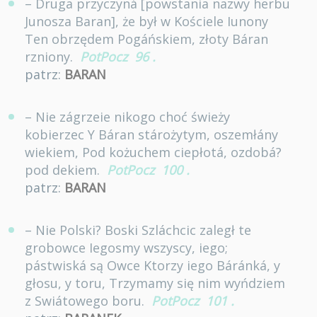
– Druga przyczyná [powstania nazwy herbu
Junosza Baran], że był w Kościele Iunony
Ten obrzędem Pogáńskiem, złoty Báran
rzniony.
PotPocz
96
.
patrz:
BARAN
– Nie zágrzeie nikogo choć świeży
kobierzec Y Báran stárożytym, oszemłány
wiekiem, Pod kożuchem ciepłotá, ozdobá?
pod dekiem.
PotPocz
100
.
patrz:
BARAN
– Nie Polski? Boski Szláchcic zaległ te
grobowce Iegosmy wszyscy, iego;
pástwiská są Owce Ktorzy iego Báránká, y
głosu, y toru, Trzymamy się nim wyńdziem
z Swiátowego boru.
PotPocz
101
.