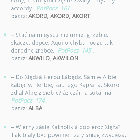
Ordy, Z ktorymi częste zwady, częste y
accordy.
PotPocz
161
.
patrz:
AKORD
,
AKORD
,
AKORT
– Stać na mieyscu nie umie, grzebie,
skacze, depce, Aquilo chyba rodzi, tak
dorodne źrebce.
PotPocz
145
.
patrz:
AKWILO
,
AKWILON
– Do Xiędzá Herbu Łábędz. Sam w Albie,
Łábęć w Herbie, zacnego Kápłáná, Skoro
zdiął Albę z siebie? áż czárna sutánná.
PotPocz
174
.
patrz:
ALBA
– Wierny zásię Kátholik á dopieroż Xięża?
Ták biały być powinien że y snieg zwycięża,