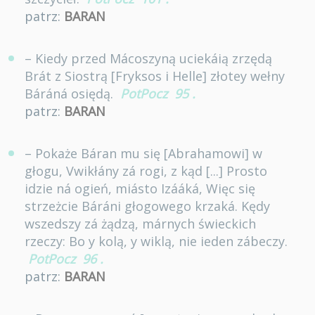
patrz:
BARAN
– Kiedy przed Mácoszyną uciekáią zrzędą
Brát z Siostrą [Fryksos i Helle] złotey wełny
Báráná osiędą.
PotPocz
95
.
patrz:
BARAN
– Pokaże Báran mu się [Abrahamowi] w
głogu, Vwikłány zá rogi, z kąd [...] Prosto
idzie ná ogień, miásto Izááká, Więc się
strzeżcie Báráni głogowego krzaká. Kędy
wszedszy zá żądzą, márnych świeckich
rzeczy: Bo y kolą, y wiklą, nie ieden zábeczy.
PotPocz
96
.
patrz:
BARAN