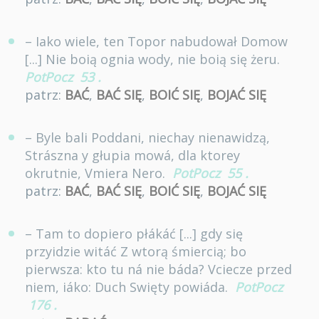
– Iako wiele, ten Topor nabudował Domow
[...] Nie boią ognia wody, nie boią się żeru.
PotPocz
53
.
patrz:
BAĆ
,
BAĆ SIĘ
,
BOIĆ SIĘ
,
BOJAĆ SIĘ
– Byle bali Poddani, niechay nienawidzą,
Strászna y głupia mowá, dla ktorey
okrutnie, Vmiera Nero.
PotPocz
55
.
patrz:
BAĆ
,
BAĆ SIĘ
,
BOIĆ SIĘ
,
BOJAĆ SIĘ
– Tam to dopiero płákáć [...] gdy się
przyidzie witáć Z wtorą śmiercią; bo
pierwsza: kto tu ná nie báda? Vciecze przed
niem, iáko: Duch Swięty powiáda.
PotPocz
176
.