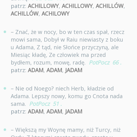
patrz:
ACHILLOWY
,
ACHILLOWY
,
ACHILLÓW
,
ACHILLÓW
,
ACHILOWY
– Znać, że w nocy, bo w ten czas spał, rzecz
mowi sama, Dobył w Raiu niewiasty z boku
u Adama, Z tąd, nie Słońce przyczyną, ale
Miesiąc kładę, Ze człowiek ma przed
bydłem, rozum, mowę, radę.
PotPocz
66
.
patrz:
ADAM
,
ADAM
,
JADAM
– Nie od Noego? niech Herb, kładzie od
Adama. Lepszy nowy, komu go Cnota nada
sama.
PotPocz
51
.
patrz:
ADAM
,
ADAM
,
JADAM
– Większą my Woynę mamy, niż Turcy, niż