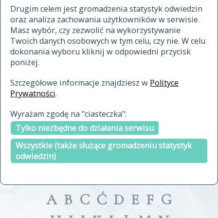
materiały archiwalne
Drugim celem jest gromadzenia statystyk odwiedzin
oraz analiza zachowania użytkowników w serwisie.
cytowanie
Masz wybór, czy zezwolić na wykorzystywanie
kontakt
Twoich danych osobowych w tym celu, czy nie. W celu
dokonania wyboru kliknij w odpowiedni przycisk
poniżej.
Szczegółowe informacje znajdziesz w
Polityce
Prywatności
.
przeszukaj także hasła w
Wyrażam zgodę na "ciasteczka":
indeksie
Tylko niezbędne do działania serwisu
a fronte
a tergo
Wszystkie (także służące gromadzeniu statystyk
odwiedzin)
A
B
C
Ć
D
E
F
G