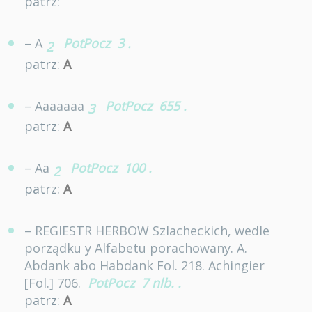
patrz:
– A
PotPocz
3
.
2
patrz:
A
– Aaaaaaa
PotPocz
655
.
3
patrz:
A
– Aa
PotPocz
100
.
2
patrz:
A
– REGIESTR HERBOW Szlacheckich, wedle
porządku y Alfabetu porachowany. A.
Abdank abo Habdank Fol. 218. Achingier
[Fol.] 706.
PotPocz
7 nlb.
.
patrz:
A