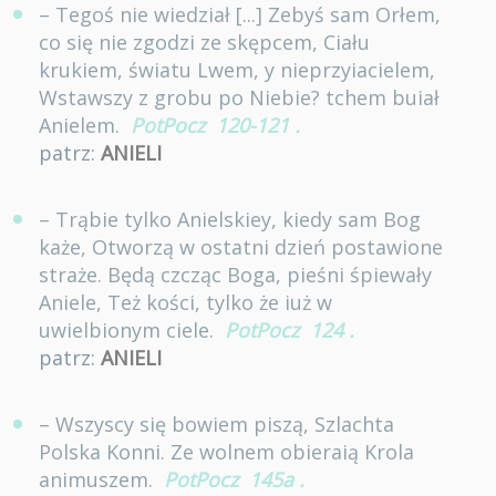
– Tegoś nie wiedział [...] Zebyś sam Orłem,
co się nie zgodzi ze skępcem, Ciału
krukiem, światu Lwem, y nieprzyiacielem,
Wstawszy z grobu po Niebie? tchem buiał
Anielem.
PotPocz
120-121
.
patrz:
ANIELI
– Trąbie tylko Anielskiey, kiedy sam Bog
każe, Otworzą w ostatni dzień postawione
straże. Będą czcząc Boga, pieśni śpiewały
Aniele, Też kości, tylko że iuż w
uwielbionym ciele.
PotPocz
124
.
patrz:
ANIELI
– Wszyscy się bowiem piszą, Szlachta
Polska Konni. Ze wolnem obieraią Krola
animuszem.
PotPocz
145a
.