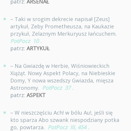
patrz:
ARSENAŁ
– Taki w srogim dekrecie napisał [Zeus]
artykuł, Zeby Prometheusza, na Kaukazie
przykuł, Zelaznym Merkuryusz łańcuchem.
PotPocz
10
.
patrz:
ARTYKUŁ
– Na Gwiazdę w Herbie, Wiśniowieckich
Xiążąt. Nowy Aspekt Polacy, na Niebieskie
Domy, Y nowa wszedszy Gwiazda, mięsza
Astronomy.
PotPocz
37
.
patrz:
ASPEKT
– W nieszczęściu Ach! w bólu Au!, jeśli się
kto sparza Abo szwank niespodziany potka
go, powtarza.
PotPocz
III, 454
.