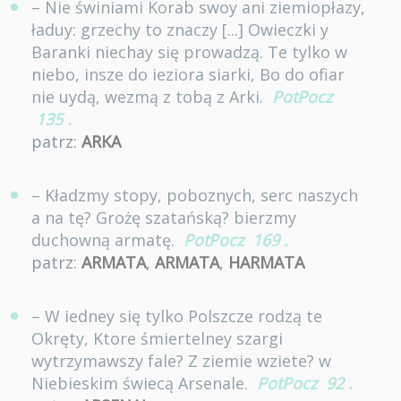
– Nie świniami Korab swoy ani ziemiopłazy,
ładuy: grzechy to znaczy [...] Owieczki y
Baranki niechay się prowadzą. Te tylko w
niebo, insze do ieziora siarki, Bo do ofiar
nie uydą, wezmą z tobą z Arki.
PotPocz
135
.
patrz:
ARKA
– Kładzmy stopy, poboznych, serc naszych
a na tę? Grożę szatańską? bierzmy
duchowną armatę.
PotPocz
169
.
patrz:
ARMATA
,
ARMATA
,
HARMATA
– W iedney się tylko Polszcze rodzą te
Okręty, Ktore śmiertelney szargi
wytrzymawszy fale? Z ziemie wziete? w
Niebieskim świecą Arsenale.
PotPocz
92
.