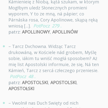
Kámienieię z Niobą, kątá szukam, w ktorym
Mogłbym uledz Słonecznych promieni
wyporem, Y to ze mną, ná pápier; co
Párnáska rosa, Cory Apolinowe, skąpą ręką
wniosą [...].
PotPocz
279
.
patrz:
APOLLINOWY
,
APOLLINÓW
– Tarcz Dvchowna. Widząc Tarcz
drukowáną, w Kościele nád grobem, Myślę
sobie, iákim tu wniść mogłá sposobem? Aż
mię list Apostolski informuie, że się, Ná ten
Kámień, Tarcz z sercá człeczego przeniesie.
PotPocz
48
.
patrz:
APOSTOLSKI
,
APOSTOLSKI
,
APOSTOŁSKI
– Vwolnił nas Duch Swięty od nich