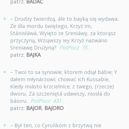
patrz:
BADAĆ
– Drudzy twierdzą, ále to bayką się wydawa,
Ze dla mordu świętego, Krzyż im,
Stánisłáwá, Wyięto ze Sreniáwy, za ktorąsz
przyczyną, Wziąwszy iey Krzyż nazwano
Sreniawę Drużyną?
PotPocz
75
.
patrz:
BAJKA
– Twoi to sa synowie; ktorem odiął bábie; Y
dałem młynárzowi; chować ich Kussabie,
Kiedy miásto krzcielnice; z twego, (rzecze)
dworu, Zá szczeniętá udawszy, niosłá do
báioru.
PotPocz
431
.
patrz:
BAJOR
,
BAJORO
– Był ten, co Cyrulikom z brzytwą nie