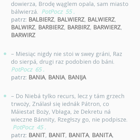
dowierza, Brodę wąglem opala, sam miasto
bálwierzá.
PotPocz
55
.
patrz:
BALBIERZ
,
BALWIERZ
,
BALWIERZ
,
BALWIRZ
,
BARBIERZ
,
BARBIRZ
,
BARWIERZ
,
BARWIRZ
– Miesiąc nigdy nie stoi w swey gráni, Raz
do sierpá, drugi raz podobien do báni.
PotPocz
65
.
patrz:
BANIA
,
BANIA
,
BANIJA
– Do Niebá tylko recurs, lecz y tám grzech
trwoży, Ználasł się iednák Pátron, co
Máiestat Boży, Vbłaga, że Dekretu ná
wieczne Bánnity, Rzegłszy go, nie podpisze.
PotPocz
45
.
patrz:
BANIT
,
BANIT
,
BANITA
,
BANITA
,