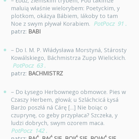
– Łodź, ziemskim trybem, Pod tákimże
maluią właśnie wielorybem: Poetyckim, y
plotkom, okázya Bábiem, Iákoby to tam
Noe z swym pływał Korabiem.
PotPocz
91
.
patrz:
BABI
– Do I. M. P. Włádysława Morstyná, Stárosty
Kowálskiego, Báchmistrza Zupp Wielickich.
PotPocz
63
.
patrz:
BACHMISTRZ
– Do Łysego Herbownego obmowce. Pies w
Czaszy Herbem, głowá; u Szláchcicá Łysá
Barżo poszłá ná Cárę [...] Nie boiąc o
czuprynę, co geby przypłaca? Szczeka, y
ludzi dobrych, swym ozorem maca.
PotPocz
142
.
patrz:
BAĆ
,
BAĆ SIĘ
,
BOIĆ SIĘ
,
BOJAĆ SIĘ