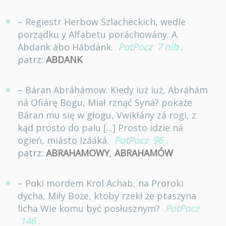
– Regiestr Herbow Szlacheckich, wedle
porządku y Alfabetu poráchowány. A.
Abdank ábo Hábdánk.
PotPocz
7 nlb
.
patrz:
ABDANK
– Báran Abráhámow. Kiedy iuż iuż, Abráhám
ná Ofiárę Bogu, Miał rznąć Syná? pokaże
Báran mu się w głogu, Vwikłány zá rogi, z
kąd prosto do palu [...] Prosto idzie ná
ogień, miásto Izááká.
PotPocz
96
.
patrz:
ABRAHAMOWY
,
ABRAHAMÓW
– Poki mordem Krol Achab, na Proroki
dycha, Miły Boże, ktoby rzekł że ptaszyna
licha Wie komu być posłusznym?
PotPocz
146
.