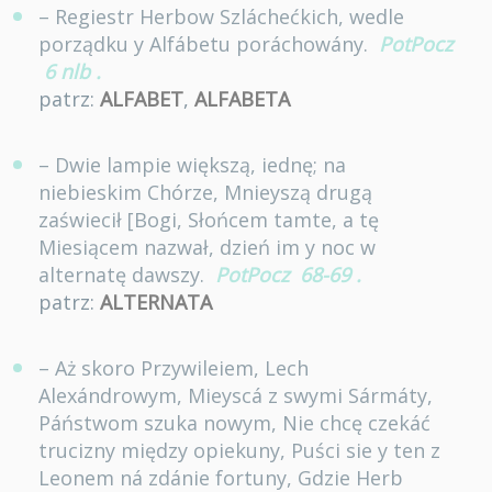
– Regiestr Herbow Szláchećkich, wedle
porządku y Alfábetu poráchowány.
PotPocz
6 nlb
.
patrz:
ALFABET
,
ALFABETA
– Dwie lampie większą, iednę; na
niebieskim Chórze, Mnieyszą drugą
zaświecił [Bogi, Słońcem tamte, a tę
Miesiącem nazwał, dzień im y noc w
alternatę dawszy.
PotPocz
68-69
.
patrz:
ALTERNATA
– Aż skoro Przywileiem, Lech
Alexándrowym, Mieyscá z swymi Sármáty,
Páństwom szuka nowym, Nie chcę czekáć
trucizny między opiekuny, Puści sie y ten z
Leonem ná zdánie fortuny, Gdzie Herb