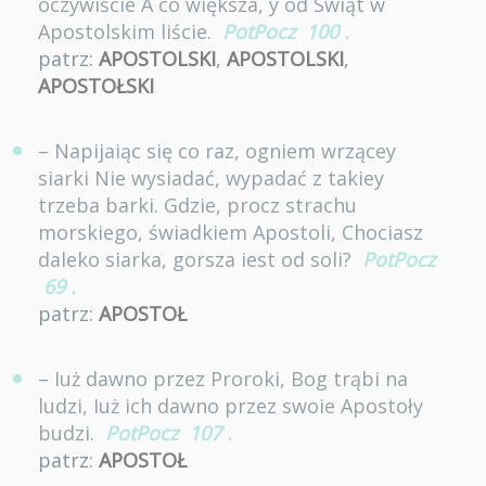
oczywiście A co większa, y od Swiąt w
Apostolskim liście.
PotPocz
100
.
patrz:
APOSTOLSKI
,
APOSTOLSKI
,
APOSTOŁSKI
– Napijaiąc się co raz, ogniem wrzącey
siarki Nie wysiadać, wypadać z takiey
trzeba barki. Gdzie, procz strachu
morskiego, świadkiem Apostoli, Chociasz
daleko siarka, gorsza iest od soli?
PotPocz
69
.
patrz:
APOSTOŁ
– Iuż dawno przez Proroki, Bog trąbi na
ludzi, Iuż ich dawno przez swoie Apostoły
budzi.
PotPocz
107
.
patrz:
APOSTOŁ