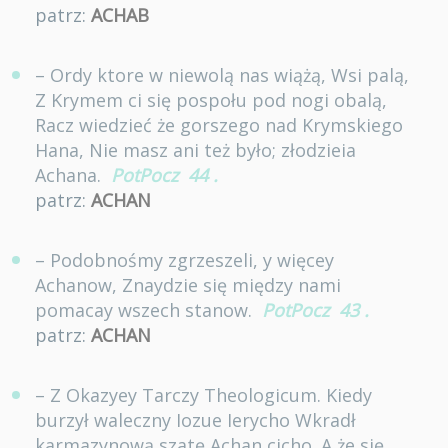
patrz:
ACHAB
– Ordy ktore w niewolą nas wiążą, Wsi palą,
Z Krymem ci się pospołu pod nogi obalą,
Racz wiedzieć że gorszego nad Krymskiego
Hana, Nie masz ani też było; złodzieia
Achana.
PotPocz
44
.
patrz:
ACHAN
– Podobnośmy zgrzeszeli, y więcey
Achanow, Znaydzie się między nami
pomacay wszech stanow.
PotPocz
43
.
patrz:
ACHAN
– Z Okazyey Tarczy Theologicum. Kiedy
burzył waleczny Iozue Ierycho Wkradł
karmazynową szatę Achan cicho. A że się