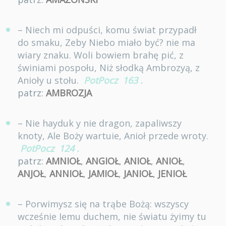
– Niech mi odpuści, komu świat przypadł
do smaku, Zeby Niebo miało być? nie ma
wiary znaku. Woli bowiem brahę pić, z
świniami pospołu, Niż słodką Ambrozyą, z
Anioły u stołu.
PotPocz
163
.
patrz:
AMBROZJA
– Nie hayduk y nie dragon, zapaliwszy
knoty, Ale Boży wartuie, Anioł przede wroty.
PotPocz
124
.
patrz:
AMNIOŁ
,
ANGIOŁ
,
ANIOŁ
,
ANIOŁ
,
ANJOŁ
,
ANNIOŁ
,
JAMIOŁ
,
JANIOŁ
,
JENIOŁ
– Porwimysz się na trąbe Bożą: wszyscy
wcześnie Iemu duchem, nie światu żyimy tu