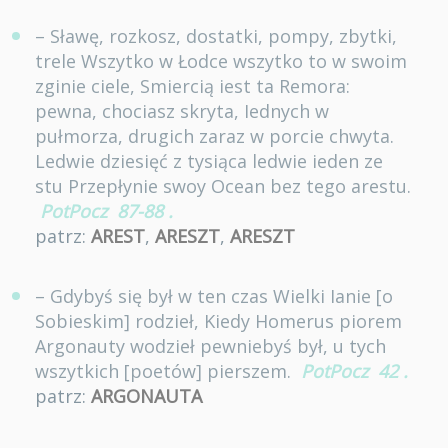
– Sławę, rozkosz, dostatki, pompy, zbytki,
trele Wszytko w Łodce wszytko to w swoim
zginie ciele, Smiercią iest ta Remora:
pewna, chociasz skryta, Iednych w
pułmorza, drugich zaraz w porcie chwyta.
Ledwie dziesięć z tysiąca ledwie ieden ze
stu Przepłynie swoy Ocean bez tego arestu.
PotPocz
87-88
.
patrz:
AREST
,
ARESZT
,
ARESZT
– Gdybyś się był w ten czas Wielki Ianie [o
Sobieskim] rodzieł, Kiedy Homerus piorem
Argonauty wodzieł pewniebyś był, u tych
wszytkich [poetów] pierszem.
PotPocz
42
.
patrz:
ARGONAUTA