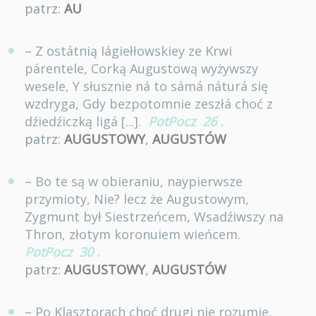
patrz:
AU
– Z ostátnią Iágiełłowskiey ze Krwi
párentele, Corką Augustową wyżywszy
wesele, Y słusznie ná to sámá náturá się
wzdryga, Gdy bezpotomnie zeszłá choć z
dźiedźiczką ligá [...].
PotPocz
26
.
patrz:
AUGUSTOWY
,
AUGUSTÓW
– Bo te są w obieraniu, naypierwsze
przymioty, Nie? lecz że Augustowym,
Zygmunt był Siestrzeńcem, Wsadźiwszy na
Thron, złotym koronuiem wieńcem.
PotPocz
30
.
patrz:
AUGUSTOWY
,
AUGUSTÓW
– Po Klasztorach choć drugi nie rozumie,