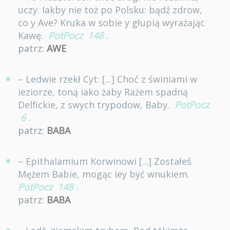
uczy. Iakby nie toż po Polsku: bądź zdrow,
co y Ave? Kruka w sobie y głupią wyrażając
Kawę.
PotPocz
148
.
patrz:
AWE
– Ledwie rzekł Cyt: [...] Choć z świniami w
ieziorze, toną iako żaby Rażem spadną
Delfickie, z swych trypodow, Baby.
PotPocz
6
.
patrz:
BABA
– Epithalamium Korwinowi [...] Zostałeś
Mężem Babie, mogąc iey być wnukiem.
PotPocz
148
.
patrz:
BABA