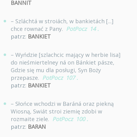
BANNIT
– Szláchtá w stroiách, w bankietách [...]
chce rownać z Pany.
PotPocz
14
.
patrz:
BANKIET
– Wyńdzie [szlachcic mający w herbie lisa]
do nieśmiertelney ná on Bánkiet pásze,
Gdzie się mu dla posługi, Syn Boży
przepasze.
PotPocz
107
.
patrz:
BANKIET
– Słońce wchodzi w Baráná oraz piekną
Wiosną, Swiát stroi ziemię zdobi w
rozmaite ziele.
PotPocz
100
.
patrz:
BARAN