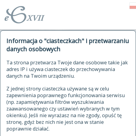
o Słowniku
Informacja o "ciasteczkach" i przetwarzaniu
autorzy Słownika
kwerendy
danych osobowych
jak cytować Słownik
historia
ELEKTRONICZNY SŁOWNIK
Ta strona przetwarza Twoje dane osobowe takie jak
publikacje
adres IP i używa ciasteczek do przechowywania
JĘZYKA POLSKIEGO
źródła
danych na Twoim urządzeniu.
XVII I XVIII WIEKU
autorzy tekstów źródłowych
Z jednej strony ciasteczka używane są w celu
zapewnienia poprawnego funkcjonowania serwisu
zasady opracowania
(np. zapamiętywania filtrów wyszukiwania
statystyki
zaawansowanego czy ustawień wybranych w tym
znajdź hasła
okienku). Jeśli nie wyrażasz na nie zgody, opuść tę
najnowsze hasła
stronę, gdyż bez nich nie jest ona w stanie
poprawnie działać.
zaczynające się od
ostatnio zmodyfikowane hasła