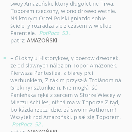
swoy Amazoński, ktory długoletnie Trwa,
Toporem rzeczony, w ono drzewo wetnie.
Ná ktorym Orzeł Polski gniazdo sobie
ściele, y rozradza sie z czásem w wielkie
Parentele.
PotPocz
53
.
patrz:
AMAZOŃSKI
– GŁośny u Historykow, y poetow dzwonek,
ze od sławnych nálezion Topor Amázonek.
Pierwsza Pentesilea, z białey płci
werbunkiem, Z tákim przyszłá Troiánom ná
Greki rynsztunkiem. Nie mogłá iść
Panieńska ręká z sercem w Sforze Więcey w
Mieczu Achilles, niż tá ma w Toporze Z tąd,
bo káżda rzecz idzie, zá swoim Authorem!
Wszytek rod Amazoński, pisał się Toporem.
PotPocz
52
.
patrz:
AMAZOŃSKI