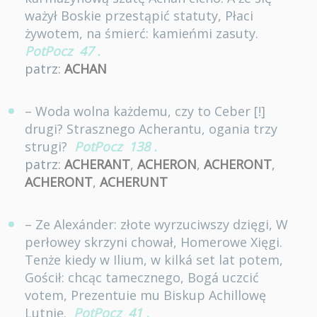
ważył Boskie przestąpić statuty, Płaci
żywotem, na śmierć: kamieńmi zasuty.
PotPocz
47
.
patrz:
ACHAN
– Woda wolna każdemu, czy to Ceber [!]
drugi? Strasznego Acherantu, ogania trzy
strugi?
PotPocz
138
.
patrz:
ACHERANT
,
ACHERON
,
ACHERONT
,
ACHERONT
,
ACHERUNT
– Ze Alexánder: złote wyrzuciwszy dzięgi, W
perłowey skrzyni chował, Homerowe Xięgi.
Tenże kiedy w Ilium, w kilká set lat potem,
Gościł: chcąc tamecznego, Bogá uczcić
votem, Prezentuie mu Biskup Achillowę
Lutnię.
PotPocz
41
.