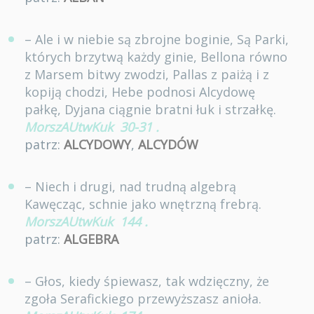
– Ale i w niebie są zbrojne boginie, Są Parki,
których brzytwą każdy ginie, Bellona równo
z Marsem bitwy zwodzi, Pallas z paiżą i z
kopiją chodzi, Hebe podnosi Alcydowę
pałkę, Dyjana ciągnie bratni łuk i strzałkę.
MorszAUtwKuk
30-31
.
patrz:
ALCYDOWY
,
ALCYDÓW
– Niech i drugi, nad trudną algebrą
Kawęcząc, schnie jako wnętrzną frebrą.
MorszAUtwKuk
144
.
patrz:
ALGEBRA
– Głos, kiedy śpiewasz, tak wdzięczny, że
zgoła Serafickiego przewyższasz anioła.