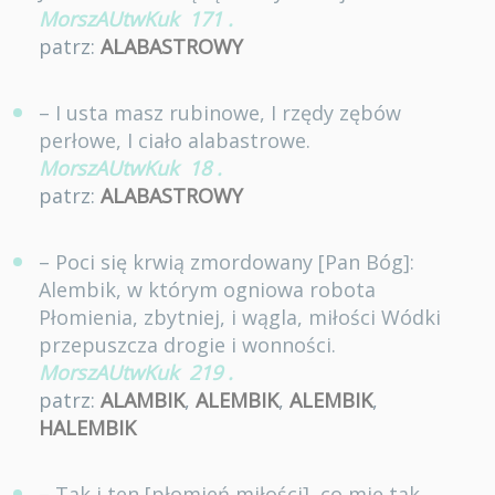
MorszAUtwKuk
171
.
patrz:
ALABASTROWY
– I usta masz rubinowe, I rzędy zębów
perłowe, I ciało alabastrowe.
MorszAUtwKuk
18
.
patrz:
ALABASTROWY
– Poci się krwią zmordowany [Pan Bóg]:
Alembik, w którym ogniowa robota
Płomienia, zbytniej, i wągla, miłości Wódki
przepuszcza drogie i wonności.
MorszAUtwKuk
219
.
patrz:
ALAMBIK
,
ALEMBIK
,
ALEMBIK
,
HALEMBIK
– Tak i ten [płomień miłości], co mię tak