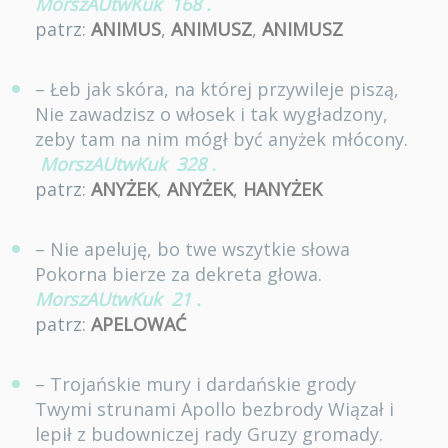
MorszAUtwKuk
168
.
patrz:
ANIMUS
,
ANIMUSZ
,
ANIMUSZ
– Łeb jak skóra, na której przywileje piszą,
Nie zawadzisz o włosek i tak wygładzony,
zeby tam na nim mógł być anyżek młócony.
MorszAUtwKuk
328
.
patrz:
ANYŻEK
,
ANYŻEK
,
HANYŻEK
– Nie apeluję, bo twe wszytkie słowa
Pokorna bierze za dekreta głowa.
MorszAUtwKuk
21
.
patrz:
APELOWAĆ
– Trojańskie mury i dardańskie grody
Twymi strunami Apollo bezbrody Wiązał i
lepił z budowniczej rady Gruzy gromady.