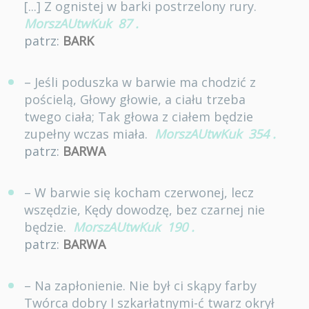
[...] Z ognistej w barki postrzelony rury.
MorszAUtwKuk
87
.
patrz:
BARK
– Jeśli poduszka w barwie ma chodzić z
pościelą, Głowy głowie, a ciału trzeba
twego ciała; Tak głowa z ciałem będzie
zupełny wczas miała.
MorszAUtwKuk
354
.
patrz:
BARWA
– W barwie się kocham czerwonej, lecz
wszędzie, Kędy dowodzę, bez czarnej nie
będzie.
MorszAUtwKuk
190
.
patrz:
BARWA
– Na zapłonienie. Nie był ci skąpy farby
Twórca dobry I szkarłatnymi-ć twarz okrył