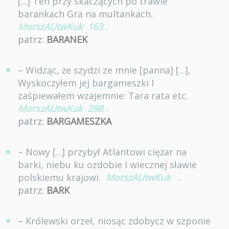
[...] Ten przy skaczących po trawie
barankach Gra na multankach.
MorszAUtwKuk
163
.
patrz:
BARANEK
– Widząc, że szydzi ze mnie [panna] [...],
Wyskoczyłem jej bargameszki I
zaśpiewałem wzajemnie: Tara rata etc.
MorszAUtwKuk
298
.
patrz:
BARGAMESZKA
– Nowy [...] przybył Atlantowi ciężar na
barki, niebu ku ozdobie I wiecznej sławie
polskiemu krajowi.
MorszAUtwKuk
.
patrz:
BARK
– Królewski orzeł, niosąc zdobycz w szponie