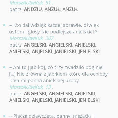
MorszAUtwKuk
51
.
patrz:
ANDZIU
,
ANŻUŁ
,
ANŻUŁ
– Kto dał wdzięk każdej sprawie, dźwięk
ustom i głosy Nie podlejsze anielskich?
MorszAUtwKuk
267
.
patrz:
ANGELSKI
,
ANGIELSKI
,
ANIELSKI
,
ANIELSKI
,
ANJELSKI
,
JANIELSKI
,
JENIELSKI
– Ani to [jabłko], co trzy zwadziło boginie
[...] Nie zrówna z jabłkiem które dla ochłody
Dała mi panna anielskiej urody.
MorszAUtwKuk
13
.
patrz:
ANGELSKI
,
ANGIELSKI
,
ANIELSKI
,
ANIELSKI
,
ANJELSKI
,
JANIELSKI
,
JENIELSKI
– Płaczą dziewczęta, panny, mężatki i