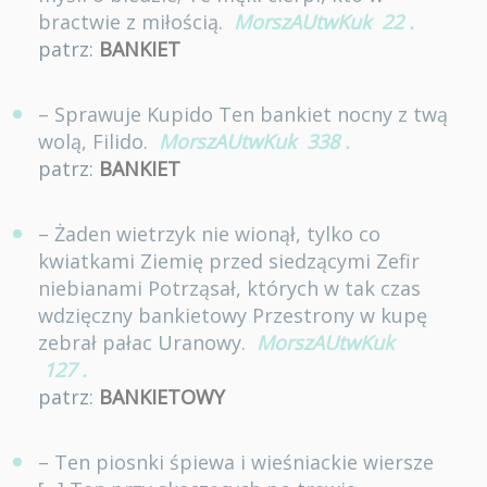
bractwie z miłością.
MorszAUtwKuk
22
.
patrz:
BANKIET
– Sprawuje Kupido Ten bankiet nocny z twą
wolą, Filido.
MorszAUtwKuk
338
.
patrz:
BANKIET
– Żaden wietrzyk nie wionął, tylko co
kwiatkami Ziemię przed siedzącymi Zefir
niebianami Potrząsał, których w tak czas
wdzięczny bankietowy Przestrony w kupę
zebrał pałac Uranowy.
MorszAUtwKuk
127
.
patrz:
BANKIETOWY
– Ten piosnki śpiewa i wieśniackie wiersze