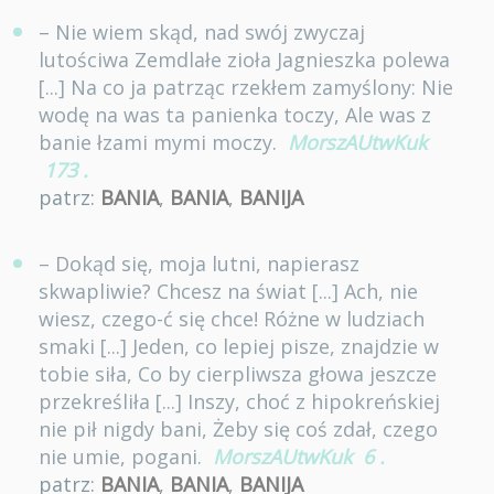
– Nie wiem skąd, nad swój zwyczaj
lutościwa Zemdlałe zioła Jagnieszka polewa
[...] Na co ja patrząc rzekłem zamyślony: Nie
wodę na was ta panienka toczy, Ale was z
banie łzami mymi moczy.
MorszAUtwKuk
173
.
patrz:
BANIA
,
BANIA
,
BANIJA
– Dokąd się, moja lutni, napierasz
skwapliwie? Chcesz na świat [...] Ach, nie
wiesz, czego-ć się chce! Różne w ludziach
smaki [...] Jeden, co lepiej pisze, znajdzie w
tobie siła, Co by cierpliwsza głowa jeszcze
przekreśliła [...] Inszy, choć z hipokreńskiej
nie pił nigdy bani, Żeby się coś zdał, czego
nie umie, pogani.
MorszAUtwKuk
6
.
patrz:
BANIA
,
BANIA
,
BANIJA