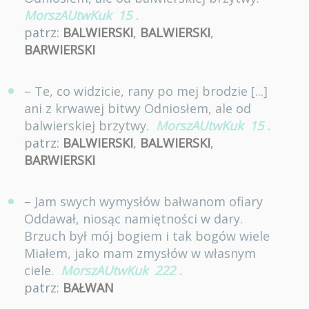
MorszAUtwKuk
15
.
patrz:
BALWIERSKI
,
BALWIERSKI
,
BARWIERSKI
– Te, co widzicie, rany po mej brodzie [...]
ani z krwawej bitwy Odniosłem, ale od
balwierskiej brzytwy.
MorszAUtwKuk
15
.
patrz:
BALWIERSKI
,
BALWIERSKI
,
BARWIERSKI
– Jam swych wymysłów bałwanom ofiary
Oddawał, niosąc namiętności w dary.
Brzuch był mój bogiem i tak bogów wiele
Miałem, jako mam zmysłów w własnym
ciele.
MorszAUtwKuk
222
.
patrz:
BAŁWAN