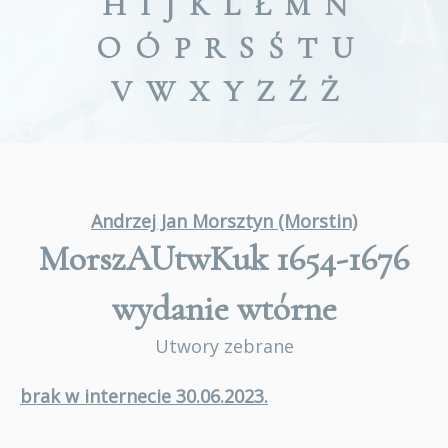
H
I
J
K
L
Ł
M
N
O
Ó
P
R
S
Ś
T
U
V
W
X
Y
Z
Ź
Ż
Andrzej Jan Morsztyn (Morstin)
MorszAUtwKuk 1654-1676
wydanie wtórne
Utwory zebrane
brak w internecie 30.06.2023.