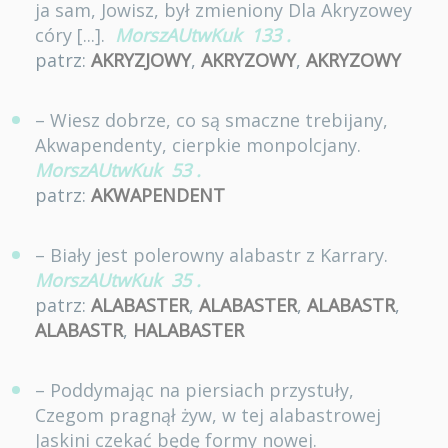
ja sam, Jowisz, był zmieniony Dla Akryzowey
córy [...].
MorszAUtwKuk
133
.
patrz:
AKRYZJOWY
,
AKRYZOWY
,
AKRYZOWY
– Wiesz dobrze, co są smaczne trebijany,
Akwapendenty, cierpkie monpolcjany.
MorszAUtwKuk
53
.
patrz:
AKWAPENDENT
– Biały jest polerowny alabastr z Karrary.
MorszAUtwKuk
35
.
patrz:
ALABASTER
,
ALABASTER
,
ALABASTR
,
ALABASTR
,
HALABASTER
– Poddymając na piersiach przystuły,
Czegom pragnął żyw, w tej alabastrowej
Jaskini czekać będę formy nowej.