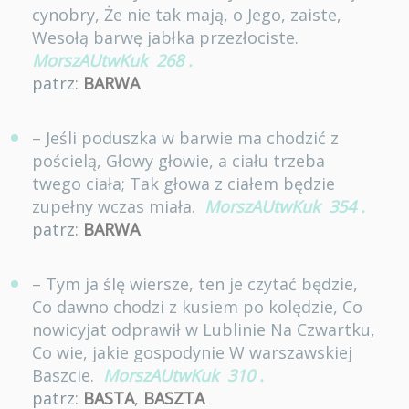
cynobry, Że nie tak mają, o Jego, zaiste,
Wesołą barwę jabłka przezłociste.
MorszAUtwKuk
268
.
patrz:
BARWA
– Jeśli poduszka w barwie ma chodzić z
pościelą, Głowy głowie, a ciału trzeba
twego ciała; Tak głowa z ciałem będzie
zupełny wczas miała.
MorszAUtwKuk
354
.
patrz:
BARWA
– Tym ja ślę wiersze, ten je czytać będzie,
Co dawno chodzi z kusiem po kolędzie, Co
nowicyjat odprawił w Lublinie Na Czwartku,
Co wie, jakie gospodynie W warszawskiej
Baszcie.
MorszAUtwKuk
310
.
patrz:
BASTA
,
BASZTA