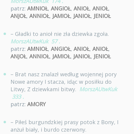
MorszAUtwKuk
174
.
patrz:
AMNIOŁ
,
ANGIOŁ
,
ANIOŁ
,
ANIOŁ
,
ANJOŁ
,
ANNIOŁ
,
JAMIOŁ
,
JANIOŁ
,
JENIOŁ
– Gładki to anioł nie zła dziewka zgoła.
MorszAUtwKuk
57
.
patrz:
AMNIOŁ
,
ANGIOŁ
,
ANIOŁ
,
ANIOŁ
,
ANJOŁ
,
ANNIOŁ
,
JAMIOŁ
,
JANIOŁ
,
JENIOŁ
– Brat nasz znalazł według wojennej pory
Nowe amory I stacza, idąc w posiłku do
Litwy, Z dziewkami bitwy.
MorszAUtwKuk
333
.
patrz:
AMORY
– Piłeś burgundzkiej prasy potok z Bony, I
anżuł biały, i burdo czerwony.