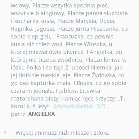
wdowy, Płacze wszytka spodnia płeć,
wszytkie białogłowy, Płacze panna służbista
i kucharka kusia, Płacze Marysia, Dosia,
Reginka, Jagusia, Płacze jurna Hiszpanka, co
sobie kiep goli, I Francuzka, co pewnie
kusia niż chleb woli, Płacze Włoszka, u
której miewał dwie piwnice, I Angielka, do
której nie trzeba zwodnice, Płacze leniwa w
łóżku Polka i co taje Z lubości Niemka, jak
jej dotknie męskie jaje, Płacze Żydówka, co
go bez kapturka znała, I Ruska, co go sobie
czarami jednała, I jebliwa Litewka
roztarchana bieży I łamiąc ręce krzyczy: „Tu
korol kuś leży!”
MorszAUtwKuk
315
.
patrz:
ANGIELKA
– Więcej animusz niżli mieszek zdoła.