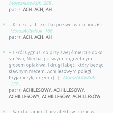
MorszAUtwKuk
268
.
patrz:
ACH
,
ACH
,
AH
– Krótko, ach, krótko po swej woli chodzisz.
MorszAUtwKuk
166
.
patrz:
ACH
,
ACH
,
AH
– I król Cygnus, co przy swej śmierci słodko
śpiéwa, Niechaj go swym pogrzebnym
głosem opłakiwa; I drugi łabęć, który będąc
sławnym mężem, Achillesowym poległ,
Pryjamczyk, orężem [...].
MorszAUtwKuk
137
.
patrz:
ACHILESOWY
,
ACHILLESOWY
,
ACHILLESOWY
,
ACHILLESÓW
,
ACHILLESÓW
– Sam [atrament] bez afektów, różne w