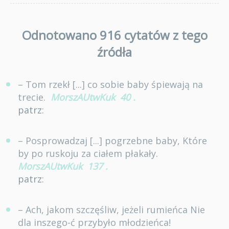
Odnotowano 916 cytatów z tego
źródła
– Tom rzekł [...] co sobie baby śpiewają na
trecie.
MorszAUtwKuk
40
.
patrz:
– Posprowadzaj [...] pogrzebne baby, Które
by po ruskoju za ciałem płakały.
MorszAUtwKuk
137
.
patrz:
– Ach, jakom szczęśliw, jeżeli rumieńca Nie
dla inszego-ć przybyło młodzieńca!