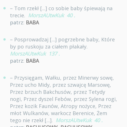
– Tom rzekł [...] co sobie baby śpiewają na
trecie.
MorszAUtwKuk
40
.
patrz:
BABA
– Posprowadzaj [...] pogrzebne baby, Które
by po ruskoju za ciałem płakały.
MorszAUtwKuk
137
.
patrz:
BABA
– Przysięgam, Wałku, przez Minerwy sowę,
Przez ucho Midy, przez szwajcę Marsowę,
Przez brzuch Bakchusów, przez Tetydy
nogi, Przez dyszel Febów, przez Sylena rogi,
Przez kozik Faunów, Atropy nożyce, Przez
młot Wulkanów, warkocz Berenice, Żem
tego nie rzekł [...].
MorszAUtwKuk
40
.