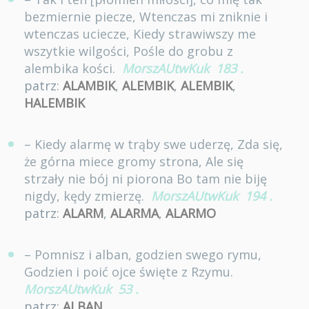
bezmiernie piecze, Wtenczas mi zniknie i
wtenczas uciecze, Kiedy strawiwszy me
wszytkie wilgości, Pośle do grobu z
alembika kości.
MorszAUtwKuk
183
.
patrz:
ALAMBIK
,
ALEMBIK
,
ALEMBIK
,
HALEMBIK
– Kiedy alarmę w trąby swe uderzę, Zda się,
że górna miece gromy strona, Ale się
strzały nie bój ni piorona Bo tam nie biję
nigdy, kędy zmierzę.
MorszAUtwKuk
194
.
patrz:
ALARM
,
ALARMA
,
ALARMO
– Pomnisz i alban, godzien swego rymu,
Godzien i poić ojce święte z Rzymu.
MorszAUtwKuk
53
.
patrz:
ALBAN