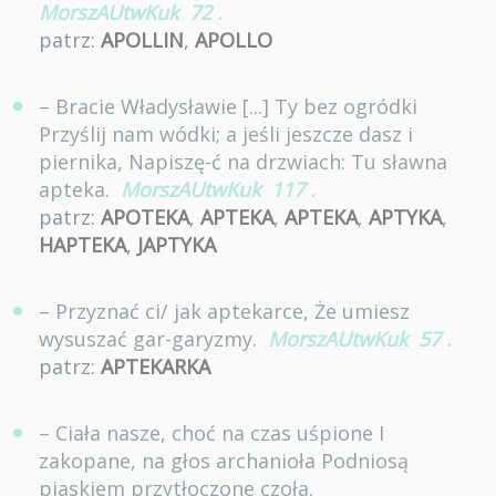
MorszAUtwKuk
72
.
patrz:
APOLLIN
,
APOLLO
– Bracie Władysławie [...] Ty bez ogródki
Przyślij nam wódki; a jeśli jeszcze dasz i
piernika, Napiszę-ć na drzwiach: Tu sławna
apteka.
MorszAUtwKuk
117
.
patrz:
APOTEKA
,
APTEKA
,
APTEKA
,
APTYKA
,
HAPTEKA
,
JAPTYKA
– Przyznać ci/ jak aptekarce, Że umiesz
wysuszać gar-garyzmy.
MorszAUtwKuk
57
.
patrz:
APTEKARKA
– Ciała nasze, choć na czas uśpione I
zakopane, na głos archanioła Podniosą
piaskiem przytłoczone czoła.