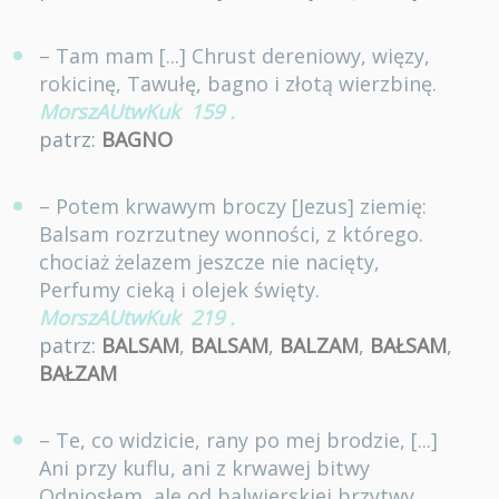
– Tam mam [...] Chrust dereniowy, więzy,
rokicinę, Tawułę, bagno i złotą wierzbinę.
MorszAUtwKuk
159
.
patrz:
BAGNO
– Potem krwawym broczy [Jezus] ziemię:
Balsam rozrzutney wonności, z którego.
chociaż żelazem jeszcze nie nacięty,
Perfumy cieką i olejek święty.
MorszAUtwKuk
219
.
patrz:
BALSAM
,
BALSAM
,
BALZAM
,
BAŁSAM
,
BAŁZAM
– Te, co widzicie, rany po mej brodzie, [...]
Ani przy kuflu, ani z krwawej bitwy
Odniosłem, ale od balwierskiej brzytwy.