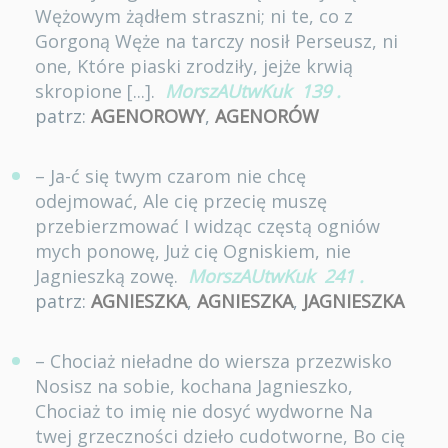
Wężowym żądłem straszni; ni te, co z
Gorgoną Węże na tarczy nosił Perseusz, ni
one, Które piaski zrodziły, jejże krwią
skropione [...].
MorszAUtwKuk
139
.
patrz:
AGENOROWY
,
AGENORÓW
– Ja-ć się twym czarom nie chcę
odejmować, Ale cię przecię muszę
przebierzmować I widząc częstą ogniów
mych ponowę, Już cię Ogniskiem, nie
Jagnieszką zowę.
MorszAUtwKuk
241
.
patrz:
AGNIESZKA
,
AGNIESZKA
,
JAGNIESZKA
– Chociaż nieładne do wiersza przezwisko
Nosisz na sobie, kochana Jagnieszko,
Chociaż to imię nie dosyć wydworne Na
twej grzeczności dzieło cudotworne, Bo cię