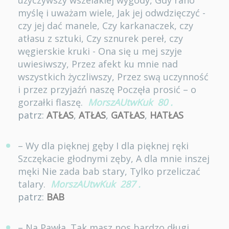
użyczywszy wszelakiej wygody, Gdy rano
myślę i uważam wiele, Jak jej odwdzięczyć -
czy jej dać manele, Czy karkanaczek, czy
atłasu z sztuki, Czy sznurek pereł, czy
węgierskie kruki - Ona się u mej szyje
uwiesiwszy, Przez afekt ku mnie nad
wszystkich życzliwszy, Przez swą uczynność
i przez przyjaźń naszę Poczęła prosić – o
gorzałki flaszę.
MorszAUtwKuk
80
.
patrz:
ATŁAS
,
ATŁAS
,
GATŁAS
,
HATŁAS
– Wy dla pięknej gęby I dla pięknej ręki
Szczękacie głodnymi zęby, A dla mnie inszej
męki Nie zada bab stary, Tylko przeliczać
talary.
MorszAUtwKuk
287
.
patrz:
BAB
– Na Pawła. Tak masz nos bardzo długi,