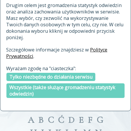
materiały archiwalne
Drugim celem jest gromadzenia statystyk odwiedzin
oraz analiza zachowania użytkowników w serwisie.
cytowanie
Masz wybór, czy zezwolić na wykorzystywanie
kontakt
Twoich danych osobowych w tym celu, czy nie. W celu
dokonania wyboru kliknij w odpowiedni przycisk
poniżej.
Szczegółowe informacje znajdziesz w
Polityce
Prywatności
.
przeszukaj także hasła w
Wyrażam zgodę na "ciasteczka":
indeksie
Tylko niezbędne do działania serwisu
a fronte
a tergo
Wszystkie (także służące gromadzeniu statystyk
odwiedzin)
A
B
C
Ć
D
E
F
G