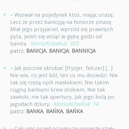
– Wyzwał na pojedynek ktoś, mając urazę,
Lecz że przez banicyją na honorze zmazę
Miał jego przyjaciel, wprzód się prawnych
pyta, Jeżeli się wziąć w gębę godzi od
banita.
MorszAUtwKuk
353
.
patrz:
BANICJA
,
BANICJA
,
BANNICJA
– Jak pocznie skrobać [fryzjer, felczer] [...]
Nie wie, co jest ból, ten co mu dosiedzi. Nie
tak się rzeżą opili masłokiem, Nie takim
ciągną bańkami krew stokiem, Nie tak
zawłoki, nie tak apertury, Jak jego bolą po
jagodach dziury.
MorszAUtwKuk
14
.
patrz:
BANKA
,
BAŃKA
,
BAŃKA
– Całą noc przed oczyma te pociechy stały,