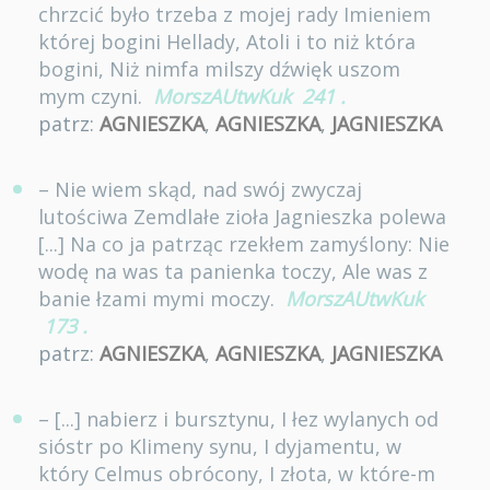
chrzcić było trzeba z mojej rady Imieniem
której bogini Hellady, Atoli i to niż która
bogini, Niż nimfa milszy dźwięk uszom
mym czyni.
MorszAUtwKuk
241
.
patrz:
AGNIESZKA
,
AGNIESZKA
,
JAGNIESZKA
– Nie wiem skąd, nad swój zwyczaj
lutościwa Zemdlałe zioła Jagnieszka polewa
[...] Na co ja patrząc rzekłem zamyślony: Nie
wodę na was ta panienka toczy, Ale was z
banie łzami mymi moczy.
MorszAUtwKuk
173
.
patrz:
AGNIESZKA
,
AGNIESZKA
,
JAGNIESZKA
– [...] nabierz i bursztynu, I łez wylanych od
sióstr po Klimeny synu, I dyjamentu, w
który Celmus obrócony, I złota, w które-m