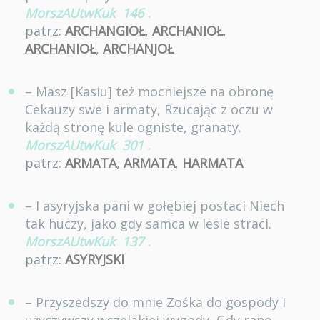
MorszAUtwKuk
146
.
patrz:
ARCHANGIOŁ
,
ARCHANIOŁ
,
ARCHANIOŁ
,
ARCHANJOŁ
– Masz [Kasiu] też mocniejsze na obronę
Cekauzy swe i armaty, Rzucając z oczu w
każdą stronę kule ogniste, granaty.
MorszAUtwKuk
301
.
patrz:
ARMATA
,
ARMATA
,
HARMATA
– I asyryjska pani w gołębiej postaci Niech
tak huczy, jako gdy samca w lesie straci.
MorszAUtwKuk
137
.
patrz:
ASYRYJSKI
– Przyszedszy do mnie Zośka do gospody I