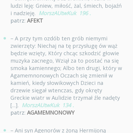
ludzi leję: Gniew, miłość, żal, śmiech, bojaźń
i nadzieję.
MorszAUtwKuk
196
.
patrz:
AFEKT
– A przy tym ozdób ten grób niemymi
zwierzęty: Niechaj na tę przysługę ów wąż
będzie wzięty, Który chcąc szkodzić głowie
muzyka zacnego, Wziął za to postać na się
smoka kamiennego; Albo ten drugi, który w
Agamemnonowych Oczach się zmienił w
kamień, kiedy słowikowych Dzieci na
drzewie sięgał wtenczas, gdy okręty
Greckie wiatr w Aulidzie trzymał źle nadęty
[...].
MorszAUtwKuk
134
.
patrz:
AGAMEMNONOWY
– Ani syn Agenorów z żoną Hermijoną