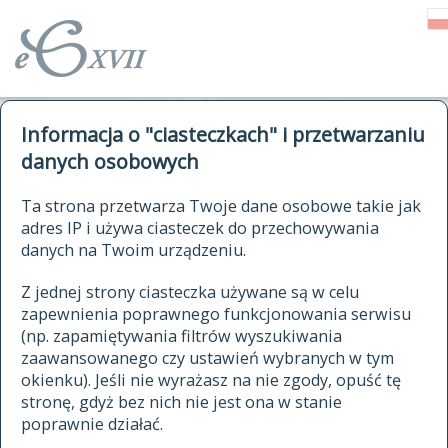
o Słowniku
Informacja o "ciasteczkach" i przetwarzaniu
autorzy Słownika
kwerendy
danych osobowych
jak cytować Słownik
historia
ELEKTRONICZNY SŁOWNIK
Ta strona przetwarza Twoje dane osobowe takie jak
publikacje
adres IP i używa ciasteczek do przechowywania
JĘZYKA POLSKIEGO
źródła
danych na Twoim urządzeniu.
XVII I XVIII WIEKU
autorzy tekstów źródłowych
Z jednej strony ciasteczka używane są w celu
zapewnienia poprawnego funkcjonowania serwisu
zasady opracowania
(np. zapamiętywania filtrów wyszukiwania
statystyki
zaawansowanego czy ustawień wybranych w tym
znajdź hasła
okienku). Jeśli nie wyrażasz na nie zgody, opuść tę
najnowsze hasła
stronę, gdyż bez nich nie jest ona w stanie
poprawnie działać.
zaczynające się od
ostatnio zmodyfikowane hasła