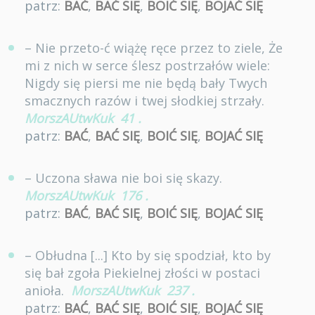
patrz:
BAĆ
,
BAĆ SIĘ
,
BOIĆ SIĘ
,
BOJAĆ SIĘ
– Nie przeto-ć wiążę ręce przez to ziele, Że
mi z nich w serce ślesz postrzałów wiele:
Nigdy się piersi me nie będą bały Twych
smacznych razów i twej słodkiej strzały.
MorszAUtwKuk
41
.
patrz:
BAĆ
,
BAĆ SIĘ
,
BOIĆ SIĘ
,
BOJAĆ SIĘ
– Uczona sława nie boi się skazy.
MorszAUtwKuk
176
.
patrz:
BAĆ
,
BAĆ SIĘ
,
BOIĆ SIĘ
,
BOJAĆ SIĘ
– Obłudna [...] Kto by się spodział, kto by
się bał zgoła Piekielnej złości w postaci
anioła.
MorszAUtwKuk
237
.
patrz:
BAĆ
,
BAĆ SIĘ
,
BOIĆ SIĘ
,
BOJAĆ SIĘ