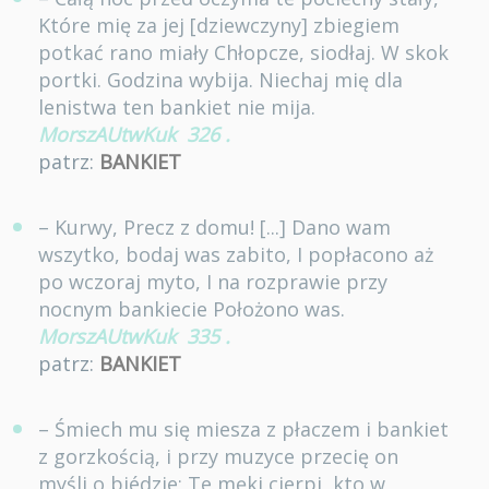
Które mię za jej [dziewczyny] zbiegiem
potkać rano miały Chłopcze, siodłaj. W skok
portki. Godzina wybija. Niechaj mię dla
lenistwa ten bankiet nie mija.
MorszAUtwKuk
326
.
patrz:
BANKIET
– Kurwy, Precz z domu! [...] Dano wam
wszytko, bodaj was zabito, I popłacono aż
po wczoraj myto, I na rozprawie przy
nocnym bankiecie Położono was.
MorszAUtwKuk
335
.
patrz:
BANKIET
– Śmiech mu się miesza z płaczem i bankiet
z gorzkością, i przy muzyce przecię on
myśli o biédzie; Te męki cierpi, kto w