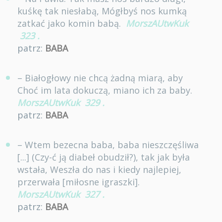
kuśkę tak niesłabą, Mógłbyś nos kumką
zatkać jako komin babą.
MorszAUtwKuk
323
.
patrz:
BABA
– Białogłowy nie chcą żadną miarą, aby
Choć im lata dokuczą, miano ich za baby.
MorszAUtwKuk
329
.
patrz:
BABA
– Wtem bezecna baba, baba nieszczęśliwa
[...] (Czy-ć ją diabeł obudził?), tak jak była
wstała, Weszła do nas i kiedy najlepiej,
przerwała [miłosne igraszki].
MorszAUtwKuk
327
.
patrz:
BABA