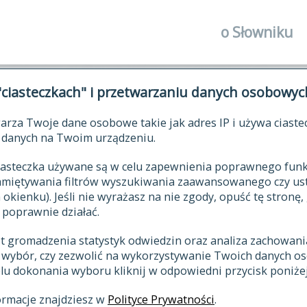
o Słowniku
autorzy Słown
"ciasteczkach" i przetwarzaniu danych osobowyc
historia
arza Twoje dane osobowe takie jak adres IP i używa ciaste
publikacje
ŁOWNIK JĘZYKA POLSKIEGO XV
danych na Twoim urządzeniu.
źródła
 ciasteczka używane są w celu zapewnienia poprawnego fu
autorzy tekst
pamiętywania filtrów wyszukiwania zaawansowanego czy us
zasady opraco
kienku). Jeśli nie wyrażasz na nie zgody, opuść tę stronę, 
 poprawnie działać.
statystyki
st gromadzenia statystyk odwiedzin oraz analiza zachowan
najnowsze has
z wybór, czy zezwolić na wykorzystywanie Twoich danych 
eksie
ostatnio zmod
celu dokonania wyboru kliknij w odpowiedni przycisk poniżej
hasła
ormacje znajdziesz w
Polityce Prywatności
.