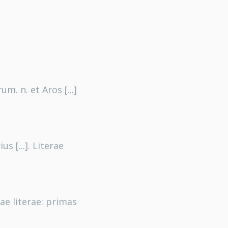
. n. et Aros [...]
s [...]. Literae
ae literae: primas