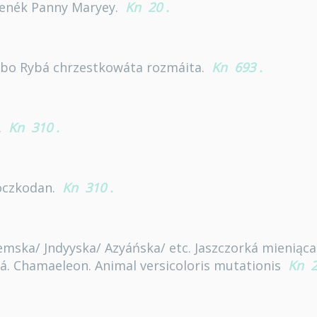
 Lenék Panny Maryey.
Kn
20
.
 ábo Rybá chrzestkowáta rozmáita.
Kn
693
.
.
Kn
310
.
Koczkodan.
Kn
310
.
emska/ Jndyyska/ Azyáńska/ etc. Jaszczorká mieniąc
á. Chamaeleon. Animal versicoloris mutationis
Kn