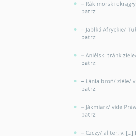
– Rák morski okrągły
patrz:
– Jabłká Afryckie/ Tub
patrz:
– Aniélski tránk ziel
patrz:
– Łánia broń/ ziéle/ v
patrz:
– Jákmiarz/ vide Prá
patrz:
– Czczy/ aliter, v. [...