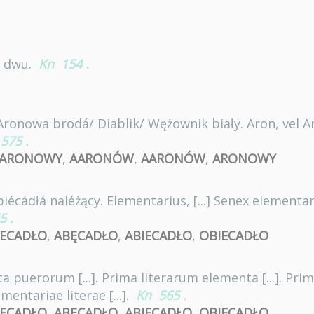
o dwu.
Kn
154
.
ronowa brodá/ Diablik/ Wężownik biały. Aron, vel Arum
575
.
ARONOWY
,
AARONÓW
,
AARONÓW
,
ARONOWY
écádłá naléżący. Elementarius, [...] Senex elementariu
5
.
ECADŁO
,
ABĘCADŁO
,
ABIECADŁO
,
OBIECADŁO
 puerorum [...]. Prima literarum elementa [...]. Prim
lementariae literae [...].
Kn
565
.
ECADŁO
,
ABĘCADŁO
,
ABIECADŁO
,
OBIECADŁO