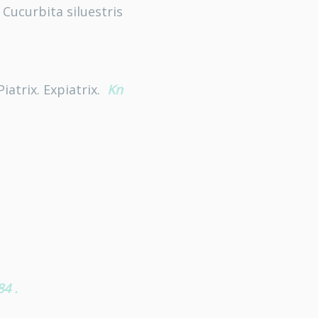
 Cucurbita siluestris
atrix. Expiatrix.
Kn
84
.