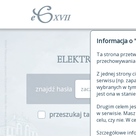
Informacja o 
Ta strona przetw
ELEKTRONICZNY S
przechowywania 
Z jednej strony
serwisu (np. za
wybranych w tym o
znajdź hasła
zaczynające się od
jest ona w stanie
Drugim celem je
w serwisie. Mas
przeszukaj także hasła w ind
celu, czy nie. W 
Szczegółowe inf