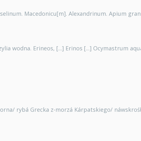
roselinum. Macedonicu[m]. Alexandrinum. Apium gran
ylia wodna. Erineos, [...] Erinos [...] Ocymastrum aq
rna/ rybá Grecka z-morzá Kárpatskiego/ náwskrośłus