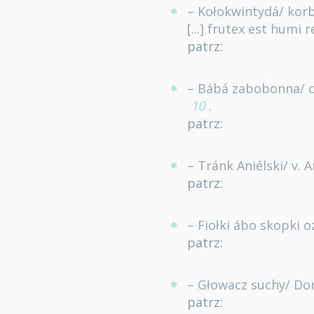
– Kołokwintydá/ korb 
[...] frutex est humi
patrz:
– Bábá zabobonna/ co
10
.
patrz:
– Tránk Aniélski/ v. A
patrz:
– Fiołki ábo skopki o
patrz:
– Głowacz suchy/ Dors
patrz: