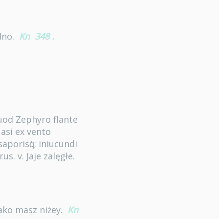
dno.
Kn
348
.
uod Zephyro flante
uasi ex vento
aporisq́; iniucundi
us. v. Jaje zalęgłe.
iako masz niżey.
Kn