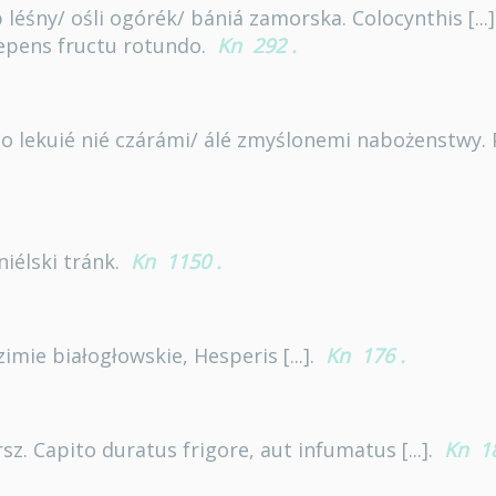
léśny/ ośli ogórék/ bániá zamorska. Colocynthis [...]
 repens fructu rotundo.
Kn
292
.
 lekuié nié czárámi/ álé zmyślonemi nabożenstwy. Pi
niélski tránk.
Kn
1150
.
zimie białogłowskie, Hesperis [...].
Kn
176
.
z. Capito duratus frigore, aut infumatus [...].
Kn
1