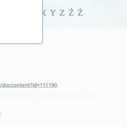
iwalne
T
U
V
W
X
Y
Z
Ź
Ż
a/doccontent?id=111190
,
a