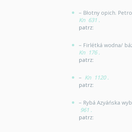
– Błotny opich. Pet
Kn
631
.
patrz:
– Firlétká wodna/ báz
Kn
176
.
patrz:
–
Kn
1120
.
patrz:
– Rybá Azyáńska wybo
961
.
patrz: