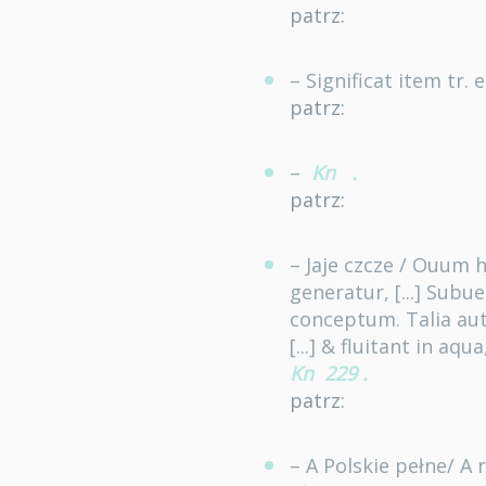
patrz:
– Significat item tr.
patrz:
–
Kn
.
patrz:
– Jaje czcze / Ouum
generatur, [...] Sub
conceptum. Talia aut
[...] & fluitant in aqu
Kn
229
.
patrz:
– A Polskie pełne/ A