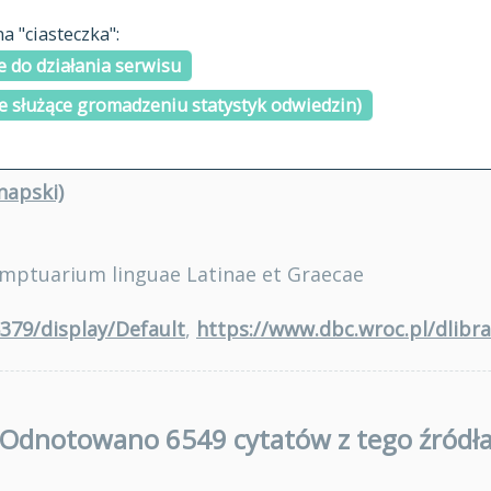
materiały arch
 "ciasteczka":
H
I
J
K
L
Ł
M
N
O
Ó
P
cytowanie
R
S
Ś
 do działania serwisu
kontakt
e służące gromadzeniu statystyk odwiedzin)
napski)
mptuarium linguae Latinae et Graecae
6379/display/Default
,
https://www.dbc.wroc.pl/dlibr
Odnotowano 6549 cytatów z tego źródł