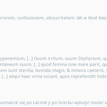
 errorem, confusionem, obscuritatem. Iák w lésié błę
 hypenemium, [...] Ouum irritum, ouum Zephyrium, q
uentaneum ouum, [...] quod femina sine mare parit, q
em sunt sterilia, humida magis, & minora caeteris, s
a, [...] aliqui haec vrina vocant, quos reprehendit Isidor
 rozmáicié się po Łácinié y po Grecku wyłożyć może/ 