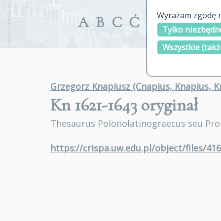
Wyrażam zgodę na
A
B
C
Ć
D
E
F
G
Tylko niezbędne
Wszystkie (takż
Grzegorz Knapiusz (Cnapius, Knapius, K
Kn 1621-1643
oryginał
Thesaurus Polonolatinograecus seu Pro
https://crispa.uw.edu.pl/object/files/41