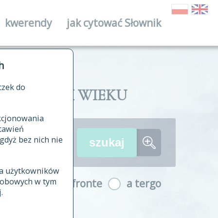
kwerendy
jak cytować Słownik
ika
h
czek do
II I XVIII WIEKU
nkcjonowania
ów źródłowych
tawień
wania
gdyż bez nich nie
ia użytkowników
ła
osobowych w tym
a fronte
a tergo
yfikowane
.