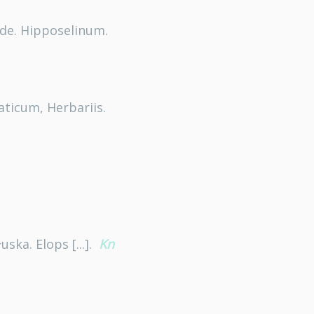
de. Hipposelinum.
uaticum, Herbariis.
ka. Elops [...].
Kn