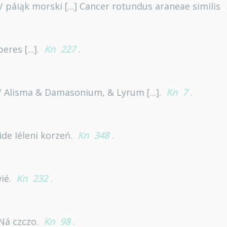
/ páiąk morski [...] Cancer rotundus araneae similis
eres [...].
Kn
227
.
e/ Alisma & Damasonium, & Lyrum [...].
Kn
7
.
ide Iéleni korzeń.
Kn
348
.
wié.
Kn
232
.
] Ná czczo.
Kn
98
.