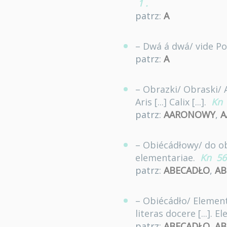
1
.
patrz:
A
– Dwá á dwá/ vide P
patrz:
A
– Obrazki/ Obraski/ A
Aris [...] Calix [...].
Kn
patrz:
AARONOWY
,
A
– Obiécádłowy/ do obi
elementariae.
Kn
56
patrz:
ABECADŁO
,
AB
– Obiécádło/ Elementa
literas docere [...]. E
patrz:
ABECADŁO
,
AB