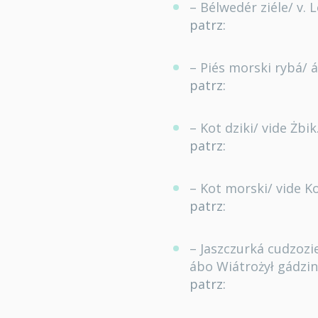
– Bélwedér ziéle/ v.
patrz:
– Piés morski rybá/
patrz:
– Kot dziki/ vide Żbik
patrz:
– Kot morski/ vide 
patrz:
– Jaszczurká cudzozi
ábo Wiátrożył gádzin
patrz: